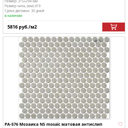
Размер:
315x294 мм
Размер чипа, (мм)
d19
Сроки доставки: 30 дней
в наличии
5816
руб.
/м
2
PA-576 Мозаика NS mosaic матовая антислип