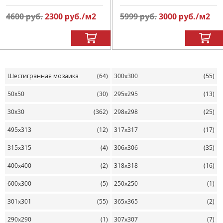
4600
руб.
2300
руб.
/м
2
5999
руб.
3000
руб.
/м
2
Шестигранная мозаика
(64)
300x300
(55)
50х50
(30)
295x295
(13)
30х30
(362)
298x298
(25)
495x313
(12)
317x317
(17)
315x315
(4)
306x306
(35)
400x400
(2)
318x318
(16)
600x300
(5)
250x250
(1)
301x301
(55)
365x365
(2)
290x290
(1)
307x307
(7)