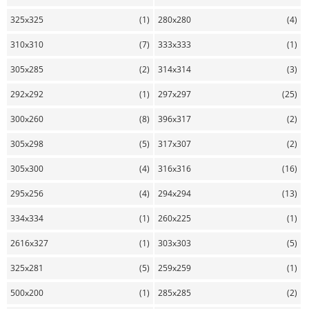
325x325
(1)
280x280
(4)
310x310
(7)
333x333
(1)
305x285
(2)
314x314
(3)
292x292
(1)
297x297
(25)
300x260
(8)
396x317
(2)
305x298
(5)
317x307
(2)
305x300
(4)
316x316
(16)
295x256
(4)
294x294
(13)
334x334
(1)
260x225
(1)
2616x327
(1)
303x303
(5)
325x281
(5)
259x259
(1)
500x200
(1)
285x285
(2)