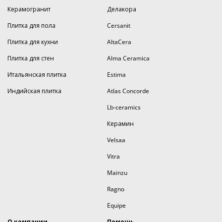
Керамогранит
Делакора
Плитка для пола
Cersanit
Плитка для кухни
AltaCera
Плитка для стен
Alma Ceramica
Итальянская плитка
Estima
Индийская плитка
Atlas Concorde
Lb-ceramics
Керамин
Velsaa
Vitra
Mainzu
Ragno
Equipe
О компании
Помощь