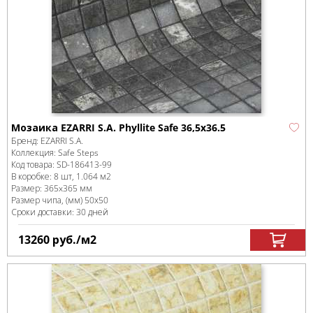
Мозаика EZARRI S.A. Phyllite Safe 36,5x36.5
Бренд:
EZARRI S.A.
Коллекция:
Safe Steps
Код товара:
SD-186413
-99
В коробке
:
8 шт, 1.064 м
2
Размер:
365x365 мм
Размер чипа, (мм)
50х50
Сроки доставки: 30 дней
13260
руб.
/м
2