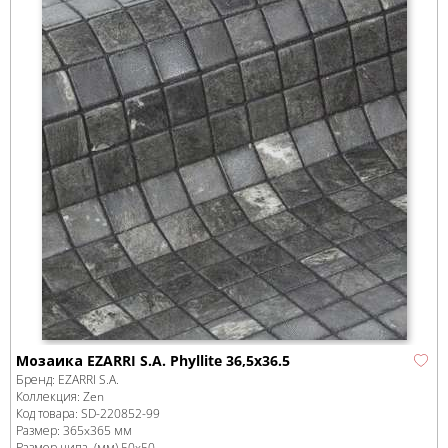
Мозаика EZARRI S.A. Phyllite 36,5x36.5
Бренд:
EZARRI S.A.
Коллекция:
Zen
Код товара:
SD-220852
-99
Размер:
365x365 мм
Размер чипа, (мм)
50x50