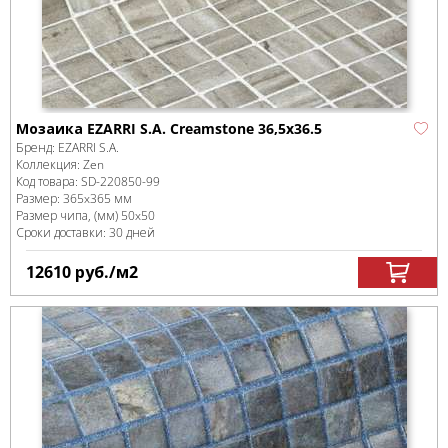
Мозаика EZARRI S.A. Creamstone 36,5x36.5
Бренд:
EZARRI S.A.
Коллекция:
Zen
Код товара:
SD-220850
-99
Размер:
365x365 мм
Размер чипа, (мм)
50x50
Сроки доставки: 30 дней
12610
руб.
/м
2