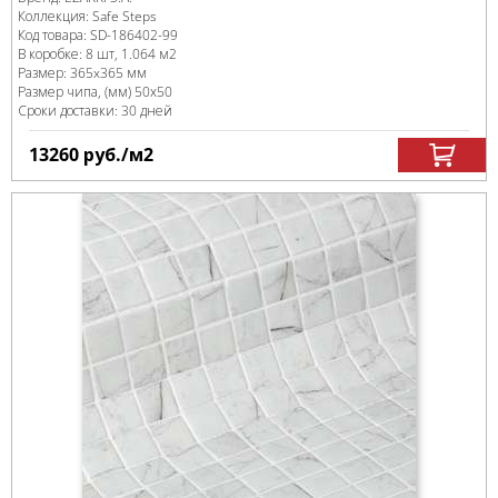
Коллекция:
Safe Steps
Код товара:
SD-186402
-99
В коробке
:
8 шт, 1.064 м
2
Размер:
365x365 мм
Размер чипа, (мм)
50х50
Сроки доставки: 30 дней
13260
руб.
/м
2