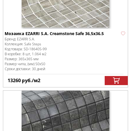
Мозаика EZARRI S.A. Creamstone Safe 36,5x36.5
Бренд:
EZARRI S.A.
Коллекция:
Safe Steps
Код товара:
SD-186405
-99
В коробке
:
8 шт, 1.064 м
2
Размер:
365x365 мм
Размер чипа, (мм)
50х50
Сроки доставки: 30 дней
13260
руб.
/м
2