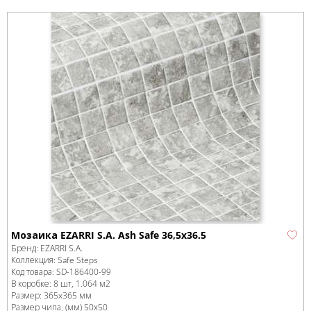
Мозаика EZARRI S.A. Ash Safe 36,5x36.5
Бренд:
EZARRI S.A.
Коллекция:
Safe Steps
Код товара:
SD-186400
-99
В коробке
:
8 шт, 1.064 м
2
Размер:
365x365 мм
Размер чипа, (мм)
50х50