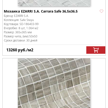
Мозаика EZARRI S.A. Carrara Safe 36,5x36.5
Бренд:
EZARRI S.A.
Коллекция:
Safe Steps
Код товара:
SD-186403
-99
В коробке
:
8 шт, 1.064 м
2
Размер:
365x365 мм
Размер чипа, (мм)
50х50
Сроки доставки: 30 дней
13260
руб.
/м
2