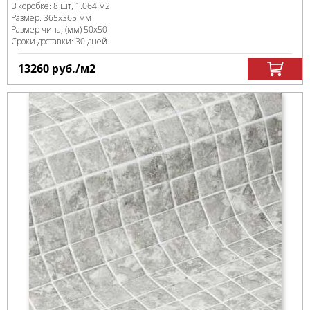
В коробке
:
8 шт, 1.064 м
2
Размер:
365x365 мм
Размер чипа, (мм)
50х50
Сроки доставки: 30 дней
13260
руб.
/м
2