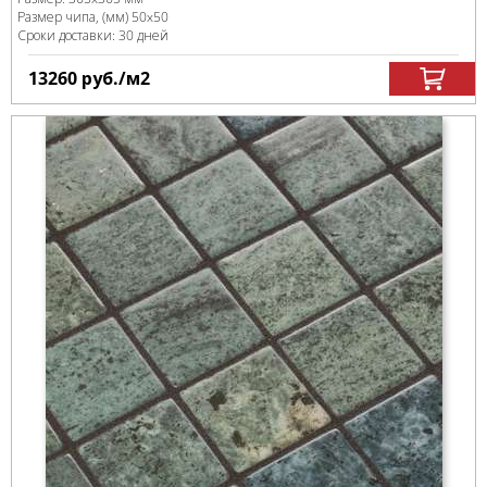
Размер чипа, (мм)
50x50
Сроки доставки: 30 дней
13260
руб.
/м
2