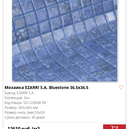
Мозаика EZARRI S.A. Bluestone 36,5x36.5
Бренд:
EZARRI S.A.
Коллекция:
Zen
Код товара:
SD-220848
-99
Размер:
365x365 мм
Размер чипа, (мм)
50x50
Сроки доставки: 30 дней
12610
руб.
/м
2