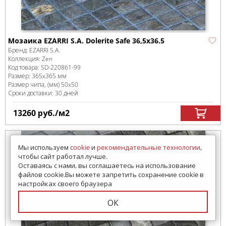
Мозаика EZARRI S.A. Dolerite Safe 36,5x36.5
Бренд:
EZARRI S.A.
Коллекция:
Zen
Код товара:
SD-220861
-99
Размер:
365x365 мм
Размер чипа, (мм)
50x50
Сроки доставки: 30 дней
13260
руб.
/м
2
Мы используем
cookie
и
рекомендательные технологии
,
чтобы сайт работал лучше.
Оставаясь с нами, вы соглашаетесь на использование
файлов cookie.Вы можете запретить сохранение cookie в
настройках своего браузера
ОК