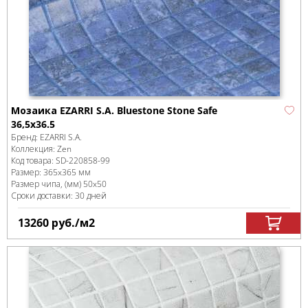
Мозаика EZARRI S.A. Bluestone Stone Safe
36,5x36.5
Бренд:
EZARRI S.A.
Коллекция:
Zen
Код товара:
SD-220858
-99
Размер:
365x365 мм
Размер чипа, (мм)
50x50
Сроки доставки: 30 дней
13260
руб.
/м
2