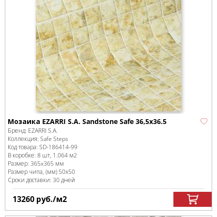
Мозаика EZARRI S.A. Sandstone Safe 36,5x36.5
Бренд:
EZARRI S.A.
Коллекция:
Safe Steps
Код товара:
SD-186414
-99
В коробке
:
8 шт, 1.064 м
2
Размер:
365x365 мм
Размер чипа, (мм)
50х50
Сроки доставки: 30 дней
13260
руб.
/м
2