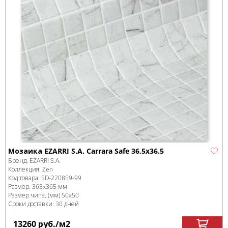
Мозаика EZARRI S.A. Carrara Safe 36,5x36.5
Бренд:
EZARRI S.A.
Коллекция:
Zen
Код товара:
SD-220859
-99
Размер:
365x365 мм
Размер чипа, (мм)
50x50
Сроки доставки: 30 дней
13260
руб.
/м
2