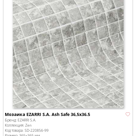
Мозаика EZARRI S.A. Ash Safe 36,5x36.5
Бренд:
EZARRI S.A.
Коллекция:
Zen
Код товара:
SD-220856
-99
Размер:
365x365 мм