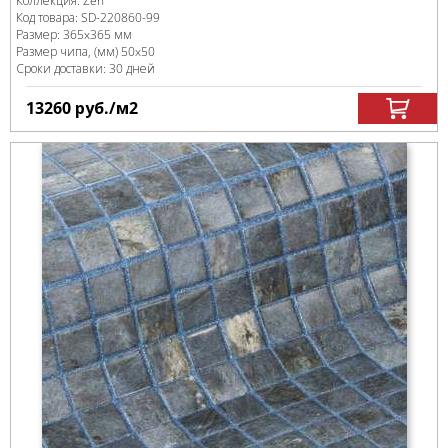
Коллекция:
Zen
Код товара:
SD-220860
-99
Размер:
365x365 мм
Размер чипа, (мм)
50x50
Сроки доставки: 30 дней
13260
руб.
/м
2