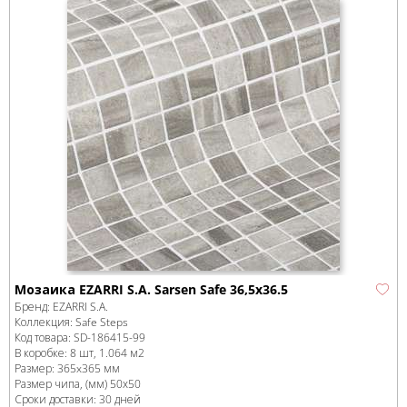
Мозаика EZARRI S.A. Sarsen Safe 36,5x36.5
Бренд:
EZARRI S.A.
Коллекция:
Safe Steps
Код товара:
SD-186415
-99
В коробке
:
8 шт, 1.064 м
2
Размер:
365x365 мм
Размер чипа, (мм)
50х50
Сроки доставки: 30 дней