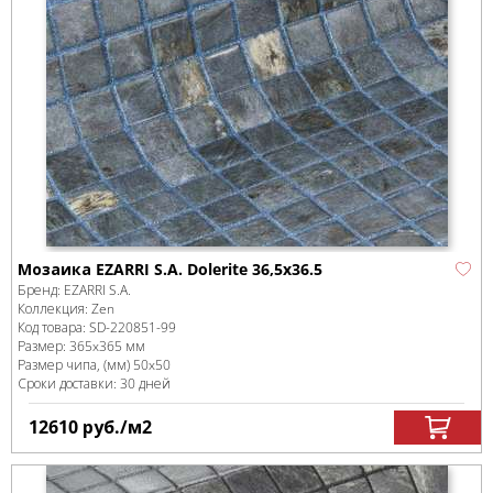
Мозаика EZARRI S.A. Dolerite 36,5x36.5
Бренд:
EZARRI S.A.
Коллекция:
Zen
Код товара:
SD-220851
-99
Размер:
365x365 мм
Размер чипа, (мм)
50x50
Сроки доставки: 30 дней
12610
руб.
/м
2