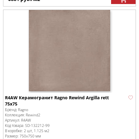
R4AW Керамогранит Ragno Rewind Argilla rett
75x75
Бренд:
Ragno
Коллекция:
Rewind2
Артикул:
R4AW
Код товара:
SD-132212
-99
В коробке
:
2 шт, 1.125 м
2
Размер:
750x750 мм