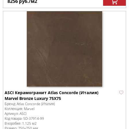
8256
руб.
/м
2
ASCI Керамогранит Atlas Concorde (Италия)
Marvel Bronze Luxury 75X75
Бренд:
Atlas Concorde (Италия)
Коллекция:
Marvel
Артикул:
ASCI
Код товара:
SD-37914
-99
В коробке
:
1.125 м
2
Размер:
750x750 мм