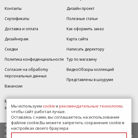
Контакты
Дизайн проект
Сертификаты
Полезные статьи
Доставка и оплата
Как оформить заказ
Дизайнерам
Карта сайта
Скидки
Написать директору
Политика конфиденциальности
Тур по магазину
Согласие на обработку
ВидеоОбзоры коллекций
персональных данных
Представлены в шоуруме
Вакансии
МКАД 2км внешняя сторона, д. 2, ТРЦ "Шоколад" (РИО) Реутов, -1
Мы используем
cookie
и
рекомендательные технологии
,
этаж, магазин Плитка-SDVK.
чтобы сайт работал лучше.
Оставаясь с нами, вы соглашаетесь на использование
файлов cookie.Вы можете запретить сохранение cookie в
© 2009—2026 г. Все права защищены
настройках своего браузера
Обращаем Ваше внимание на то, что данный интернет-сайт носит
исключительно информационный характер и ни при каких условиях