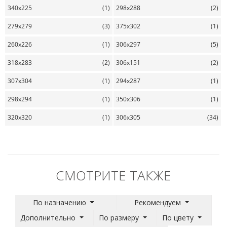
340x225
(1)
298x288
(2)
279x279
(3)
375x302
(1)
260x226
(1)
306x297
(5)
318x283
(2)
306x151
(2)
307x304
(1)
294x287
(1)
298x294
(1)
350x306
(1)
320x320
(1)
306x305
(34)
СМОТРИТЕ ТАКЖЕ
По назначению
Рекомендуем
Дополнительно
По размеру
По цвету