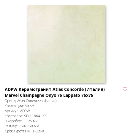
ADPW Керамогранит Atlas Concorde (Италия)
Marvel Champagne Onyx 75 Lappato 75x75
Бренд:
Atlas Concorde (Италия)
Коллекция:
Marvel
Артикул:
ADPW
Код товара:
SD-118641
-99
В коробке
:
1.125 м
2
Размер:
750x750 мм
Сроки доставки: 1-3 дня