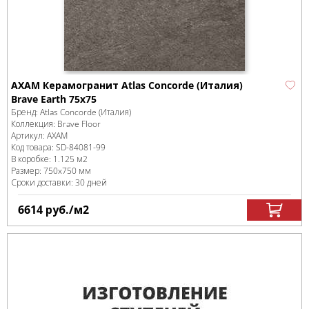
AXAM Керамогранит Atlas Concorde (Италия)
Brave Earth 75x75
Бренд:
Atlas Concorde (Италия)
Коллекция:
Brave Floor
Артикул:
AXAM
Код товара:
SD-84081
-99
В коробке
:
1.125 м
2
Размер:
750x750 мм
Сроки доставки: 30 дней
6614
руб.
/м
2