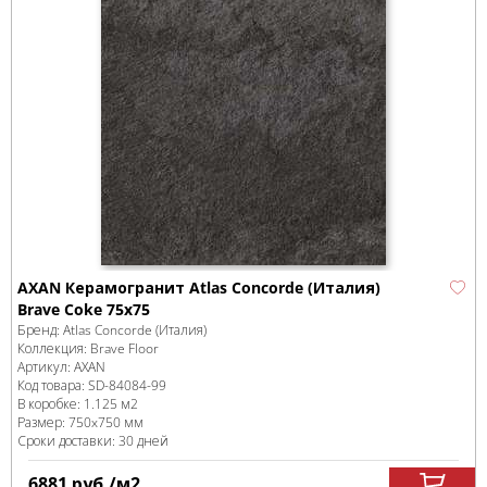
AXAN Керамогранит Atlas Concorde (Италия)
Brave Coke 75x75
Бренд:
Atlas Concorde (Италия)
Коллекция:
Brave Floor
Артикул:
AXAN
Код товара:
SD-84084
-99
В коробке
:
1.125 м
2
Размер:
750x750 мм
Сроки доставки: 30 дней
6881
руб.
/м
2