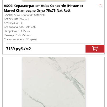
ASCG Керамогранит Atlas Concorde (Италия)
Marvel Champagne Onyx 75x75 Nat Rett
Бренд:
Atlas Concorde (Италия)
Коллекция:
Marvel
Артикул:
ASCG
Код товара:
SD-37917
-99
В коробке
:
1.125 м
2
Размер:
750x750 мм
Сроки доставки: 30 дней
7139
руб.
/м
2