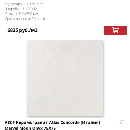
Код товара:
SD-37915
-99
В коробке
:
1.125 м
2
Размер:
750x750 мм
Сроки доставки: 30 дней
6835
руб.
/м
2
ASCF Керамогранит Atlas Concorde (Италия)
Marvel Moon Onyx 75X75