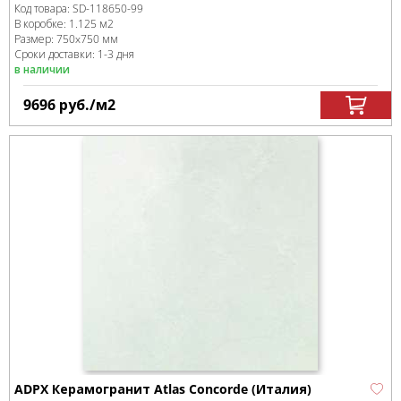
Код товара:
SD-118650
-99
В коробке
:
1.125 м
2
Размер:
750x750 мм
Сроки доставки: 1-3 дня
в наличии
9696
руб.
/м
2
ADPX Керамогранит Atlas Concorde (Италия)