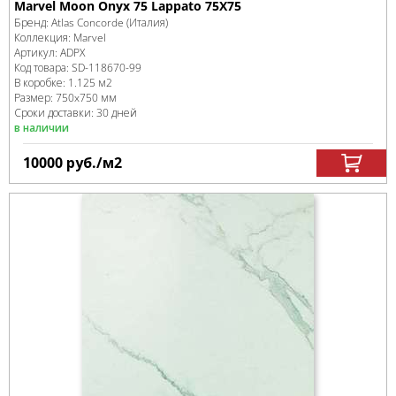
Marvel Moon Onyx 75 Lappato 75X75
Бренд:
Atlas Concorde (Италия)
Коллекция:
Marvel
Артикул:
ADPX
Код товара:
SD-118670
-99
В коробке
:
1.125 м
2
Размер:
750x750 мм
Сроки доставки: 30 дней
в наличии
10000
руб.
/м
2