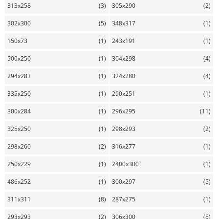
313x258
(3)
305x290
(2)
302x300
(5)
348x317
(1)
150x73
(1)
243x191
(1)
500x250
(1)
304x298
(4)
294x283
(1)
324x280
(4)
335x250
(1)
290x251
(1)
300x284
(1)
296x295
(11)
325x250
(1)
298x293
(2)
298x260
(2)
316x277
(1)
250x229
(1)
2400x300
(1)
486x252
(1)
300x297
(5)
311x311
(8)
287x275
(1)
293x293
(2)
306x300
(5)