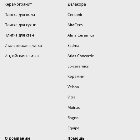
Керамогранит
Делакора
Плитка для пола
Cersanit
Плитка для кухни
AltaCera
Плитка для стен
Alma Ceramica
Итальянская плитка
Estima
Индийская плитка
Atlas Concorde
Lb-ceramics
Керамин
Velsaa
Vitra
Mainzu
Ragno
Equipe
О компании
Помощь