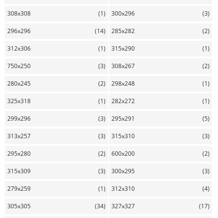
308x308
(1)
300x296
(3)
296x296
(14)
285x282
(2)
312x306
(1)
315x290
(1)
750x250
(3)
308x267
(2)
280x245
(2)
298x248
(1)
325x318
(1)
282x272
(1)
299x296
(3)
295x291
(5)
313x257
(3)
315x310
(3)
295x280
(2)
600x200
(2)
315x309
(3)
300x295
(3)
279x259
(1)
312x310
(4)
305x305
(34)
327x327
(17)