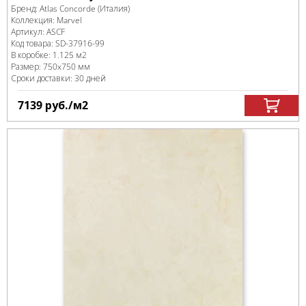
Бренд:
Atlas Concorde (Италия)
Коллекция:
Marvel
Артикул:
ASCF
Код товара:
SD-37916
-99
В коробке
:
1.125 м
2
Размер:
750x750 мм
Сроки доставки: 30 дней
7139
руб.
/м
2