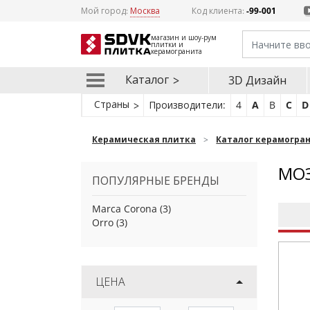
Мой город:
Москва
Код клиента:
-99-001
магазин и шоу-рум
плитки и
керамогранита
Каталог
3D Дизайн
Страны
Производители:
4
A
B
C
D
Керамическая плитка
Каталог керамогра
МОЗ
ПОПУЛЯРНЫЕ БРЕНДЫ
Marca Corona
(3)
Orro
(3)
ЦЕНА