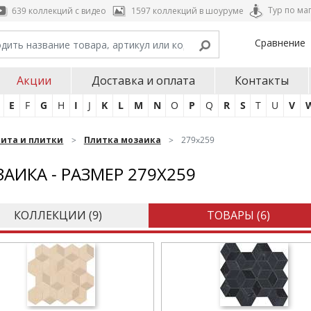
Тур по ма
639 коллекций с видео
1597 коллекций в шоуруме
Сравнение
Акции
Доставка и оплата
Контакты
E
F
G
H
I
J
K
L
M
N
O
P
Q
R
S
T
U
V
нита и плитки
Плитка мозаика
279x259
АИКА - РАЗМЕР 279X259
КОЛЛЕКЦИИ (
9
)
ТОВАРЫ (
6
)