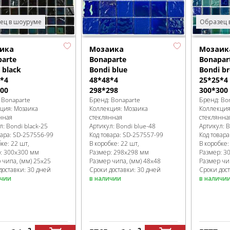
ец в шоуруме
Образец 
ика
Мозаика
Мозаик
arte
Bonaparte
Bonapar
 black
Bondi blue
Bondi br
*4
48*48*4
25*25*4
00
298*298
300*300
:
Bonaparte
Бренд:
Bonaparte
Бренд:
Bo
кция:
Мозаика
Коллекция:
Мозаика
Коллекци
нная
стеклянная
стеклянна
л:
Bondi black-25
Артикул:
Bondi blue-48
Артикул:
B
вара:
SD-257556
-99
Код товара:
SD-257557
-99
Код товара
бке
:
22 шт,
В коробке
:
22 шт,
В коробке
р:
300x300 мм
Размер:
298x298 мм
Размер:
3
 чипа, (мм)
25x25
Размер чипа, (мм)
48x48
Размер чи
доставки: 30 дней
Сроки доставки: 30 дней
Сроки дос
ичии
в наличии
в наличи