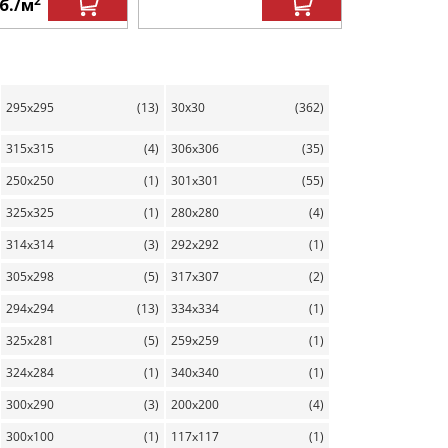
2
б.
/м
1000
руб.
295x295
(13)
30х30
(362)
315x315
(4)
306x306
(35)
250x250
(1)
301x301
(55)
325x325
(1)
280x280
(4)
314x314
(3)
292x292
(1)
305x298
(5)
317x307
(2)
294x294
(13)
334x334
(1)
325x281
(5)
259x259
(1)
324x284
(1)
340x340
(1)
300x290
(3)
200x200
(4)
300x100
(1)
117x117
(1)