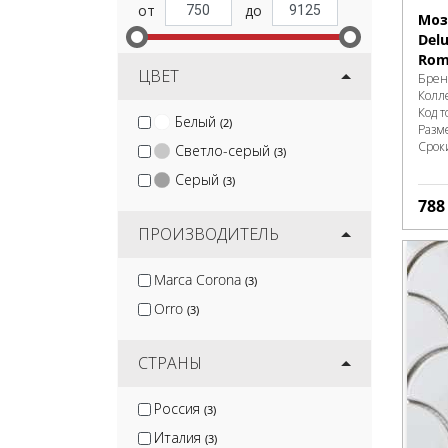
Моз
Delu
Rom
ЦВЕТ
Брен
Колл
Код т
Белый
(2)
Разм
Срок
Светло-серый
(3)
Серый
(3)
78
ПРОИЗВОДИТЕЛЬ
Marca Corona
(3)
Orro
(3)
СТРАНЫ
Россия
(3)
Италия
(3)