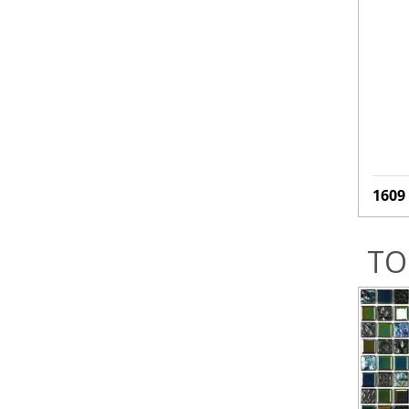
1609
ТО