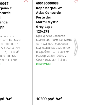
600180000038
6001800000
00037
Керамогранит
Керамогр
гранит
Atlas Concorde
Atlas Conc
ncorde
Forte dei
Forte dei
i
Marmi Mystic
Marmi Omb
anda
Grey Lapp
di Caravagg
app
120x278
Lapp 120x2
Бренд:
Atlas Concorde
Бренд:
Atlas 
as Concorde
Коллекция:
Forte Dei Marmi
Коллекция:
Fo
я:
Forte Dei Marmi
Артикул:
600180000038
Артикул:
6001
00180000037
Код товара:
SD-252046
-99
Код товара:
SD
:
SD-252045
-99
2
2
В коробке
:
1 шт, 3.336 м
В коробке
:
1 ш
:
1 шт, 3.336 м
Размер:
2780x1200 мм
Размер:
2780
780x1200 мм
Сроки доставки: 1-3 дня
Сроки доставк
авки: 1-3 дня
в наличии
в наличии
и
2
2
уб.
/м
10309
руб.
/м
10309
руб