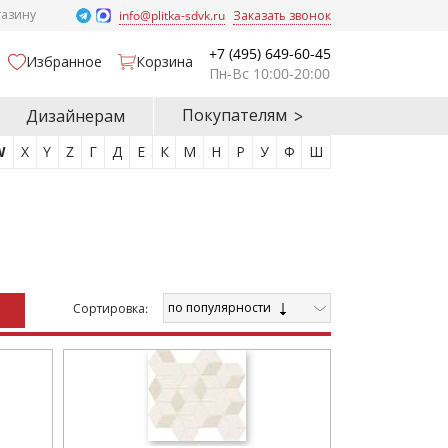
газину
info@plitka-sdvk.ru
Заказать звонок
+7 (495) 649-60-45
Избранное
Корзина
Пн-Вс 10:00-20:00
Покупателям
Дизайнерам
W
X
Y
Z
Г
Д
Е
К
М
Н
Р
У
Ф
Ш
по популярности
Cортировка: