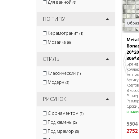
Для ванной
(6)
ПО ТИПУ
Образ
Керамогранит
(1)
Meta
Мозаика
(6)
Bonap
20*20
305*3
СТИЛЬ
Бренд
Колле
Классический
(1)
мозаик
Артику
Модерн
(2)
Код то
В коро
Разме
РИСУНОК
Размер
Сроки 
в нал
С орнаментом
(1)
Под камень
(2)
5504
2752
Под мрамор
(3)