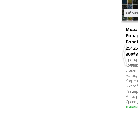
Образ
Моза
Bonap
Bondi
25*25
300*3
Бренд
Колле
стекля
Артику
Код то
В коро
Разме
Размер
Сроки 
в нал