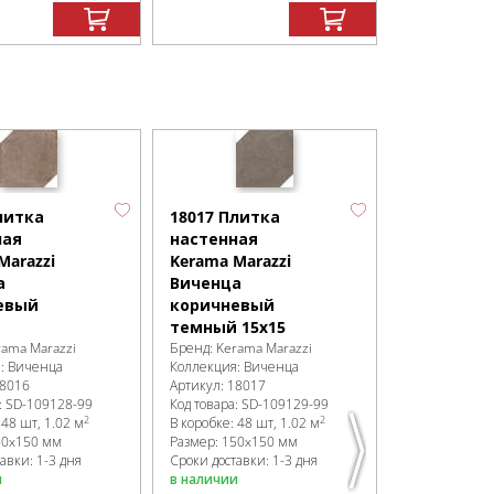
16021 Пли
настенная
литка
18017 Плитка
Kerama Mar
ная
настенная
Виченца
Marazzi
Kerama Marazzi
бежевый
а
Виченца
7,4х15
евый
коричневый
Бренд:
Kerama
темный 15х15
Коллекция:
В
rama Marazzi
Бренд:
Kerama Marazzi
Артикул:
1602
я:
Виченца
Коллекция:
Виченца
Код товара:
SD
8016
Артикул:
18017
В коробке
:
96 
:
SD-109128
-99
Код товара:
SD-109129
-99
Размер:
150x
2
2
:
48 шт, 1.02 м
В коробке
:
48 шт, 1.02 м
Сроки доставк
50x150 мм
Размер:
150x150 мм
в наличии
авки: 1-3 дня
Сроки доставки: 1-3 дня
и
в наличии