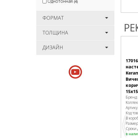
Однотонная
(4)
ФОРМАТ
РЕ
ТОЛЩИНА
ДИЗАЙН
1701
наст
Keram
Виче
кори
15х15
Бренд
Колле
Артику
Код то
В коро
Разме
Сроки 
в нал