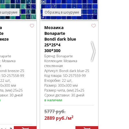
327*327
Бренд:
Bonapa
Коллекция:
М
в шоуруме
Образец в шоуруме
стеклянная
Артикул:
Pand
Код товара:
SD
а
Мозаика
В коробке
:
20 
te
Bonaparte
Размер:
327x
eeze
Bondi dark blue
Размер чипа,
25*25*4
Сроки доставк
300*300
в наличии
naparte
Бренд:
Bonaparte
я:
Мозаика
Коллекция:
Мозаика
я
стеклянная
ondi breeze-25
Артикул:
Bondi dark blue-25
:
SD-257558
-99
Код товара:
SD-257559
-99
:
22 шт,
В коробке
:
22 шт,
00x300 мм
Размер:
300x300 мм
па, (мм)
25x25
Размер чипа, (мм)
25x25
тавки: 30 дней
Сроки доставки: 30 дней
и
в наличии
5777
руб.
2
2889
руб.
/м