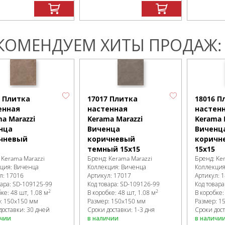
КОМЕНДУЕМ ХИТЫ ПРОДАЖ:
6 Плитка
17017 Плитка
18016 П
енная
настенная
настен
a Marazzi
Kerama Marazzi
Kerama 
нца
Виченца
Виченц
чневый
коричневый
коричн
темный 15х15
15х15
:
Kerama Marazzi
Бренд:
Kerama Marazzi
Бренд:
Ke
кция:
Виченца
Коллекция:
Виченца
Коллекци
л:
17016
Артикул:
17017
Артикул:
1
вара:
SD-109125
-99
Код товара:
SD-109126
-99
Код товара
2
2
бке
:
48 шт, 1.08 м
В коробке
:
48 шт, 1.08 м
В коробке
р:
150x150 мм
Размер:
150x150 мм
Размер:
1
доставки: 30 дней
Сроки доставки: 1-3 дня
Сроки дост
ичии
в наличии
в наличи