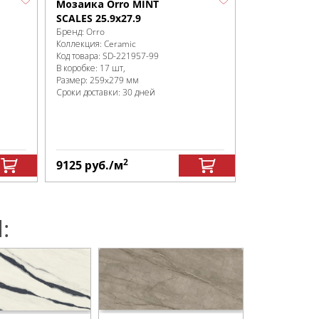
Мозаика Orro MINT
SCALES 25.9x27.9
Бренд:
Orro
Коллекция:
Ceramic
Код товара:
SD-221957
-99
В коробке
:
17 шт,
Размер:
259x279 мм
Сроки доставки: 30 дней
2
9125
руб.
/м
: