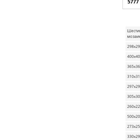
5777
Шести
мозаи
298x2
400x4
365x3
310x3
297x2
305x3
260x2
500x2
273x2
330x2