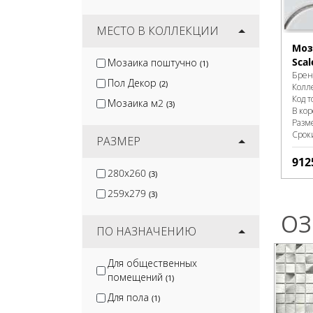
МЕСТО В КОЛЛЕКЦИИ
Моз
Scal
Мозаика поштучно
(1)
Брен
Пол Декор
(2)
Колл
Код т
Мозаика м2
(3)
В ко
Разм
Срок
РАЗМЕР
912
280x260
(3)
259x279
(3)
ОЗ
ПО НАЗНАЧЕНИЮ
Для общественных
помещений
(1)
Для пола
(1)