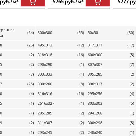
2
2
руб.
/м
5765
руб.
/м
5777
ру
гранная
(64)
300x300
(55)
50х50
(30)
ка
98
(25)
495x313
(12)
317x317
(17)
00
(2)
318x318
(16)
600x300
(5)
65
(2)
290x290
(1)
307x307
(7)
10
(7)
333x333
(1)
305x285
(2)
97
(25)
300x260
(8)
396x317
(2)
00
(4)
316x316
(16)
295x256
(4)
25
(1)
2616x327
(1)
303x303
(5)
00
(1)
285x285
(2)
294x268
(1)
59
(2)
311x307
(2)
300x298
(5)
98
(1)
293x245
(2)
240x240
(1)