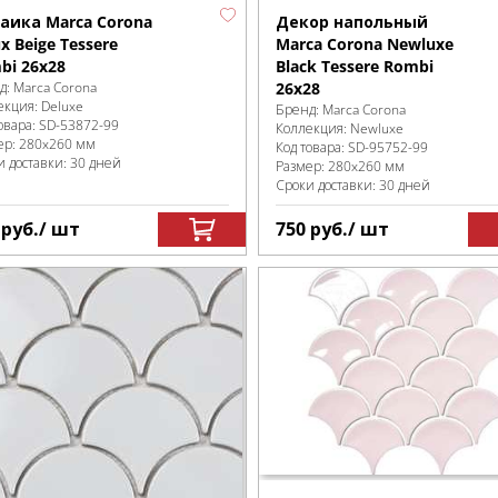
аика Marca Corona
Декор напольный
x Beige Tessere
Marca Corona Newluxe
bi 26х28
Black Tessere Rombi
д:
Marca Corona
26х28
екция:
Deluxe
Бренд:
Marca Corona
овара:
SD-53872
-99
Коллекция:
Newluxe
ер:
280x260 мм
Код товара:
SD-95752
-99
и доставки: 30 дней
Размер:
280x260 мм
Сроки доставки: 30 дней
8
руб.
/ шт
750
руб.
/ шт