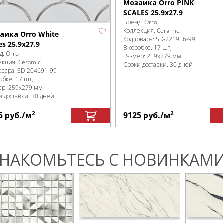
Мозаика Orro PINK
SCALES 25.9x27.9
Бренд:
Orro
Коллекция:
Ceramic
аика Orro White
Код товара:
SD-221956
-99
es 25.9x27.9
В коробке
:
17 шт,
д:
Orro
Размер:
259x279 мм
екция:
Ceramic
Сроки доставки: 30 дней
овара:
SD-204691
-99
робке
:
17 шт,
ер:
259x279 мм
и доставки: 30 дней
2
2
5
руб.
/м
9125
руб.
/м
НАКОМЬТЕСЬ С НОВИНКАМИ