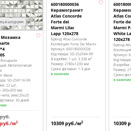
600180000036
6001800
Керамогранит
Керамо
Atlas Concorde
Atlas Co
Forte dei
Forte de
ец в шоуруме
Marmi Lilac
Marmi P
Lapp 120x278
White L
l Мозаика
Бренд:
Atlas Concorde
120x278
arte
Коллекция:
Forte Dei Marmi
Бренд:
Atl
*4
Артикул:
600180000036
Коллекци
Код товара:
SD-252044
-99
05
Артикул:
6
2
В коробке
:
1 шт, 3.336 м
Код товара
:
Bonaparte
Размер:
2780x1200 мм
В коробке
кция:
Металличесая
Сроки доставки: 1-3 дня
Размер:
2
а
в наличии
Сроки дост
л:
Metal
в наличи
вара:
SD-259116
-99
бке
:
22 шт,
р:
300x300 мм
 чипа, (мм)
20x20
доставки: 30 дней
ичии
руб.
2
2
руб.
/м
10309
руб.
/м
10309
р