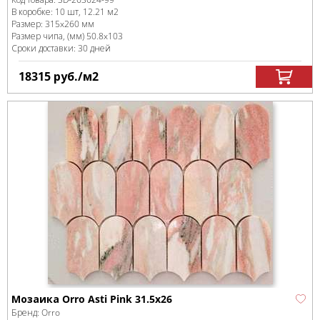
В коробке
:
10 шт, 12.21 м
2
Размер:
315x260 мм
Размер чипа, (мм)
50.8x103
Сроки доставки: 30 дней
18315
руб.
/м
2
Мозаика Orro Asti Pink 31.5x26
Бренд:
Orro