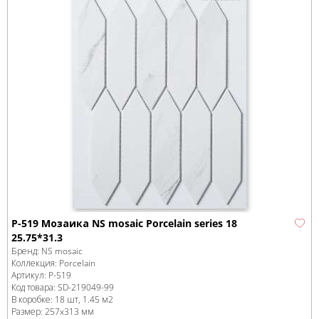
P-519 Мозаика NS mosaic Porcelain series 18
25.75*31.3
Бренд:
NS mosaic
Коллекция:
Porcelain
Артикул:
P-519
Код товара:
SD-219049
-99
В коробке
:
18 шт, 1.45 м
2
Размер:
257x313 мм