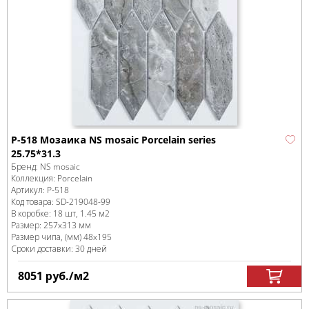
P-518 Мозаика NS mosaic Porcelain series
25.75*31.3
Бренд:
NS mosaic
Коллекция:
Porcelain
Артикул:
P-518
Код товара:
SD-219048
-99
В коробке
:
18 шт, 1.45 м
2
Размер:
257x313 мм
Размер чипа, (мм)
48x195
Сроки доставки: 30 дней
8051
руб.
/м
2