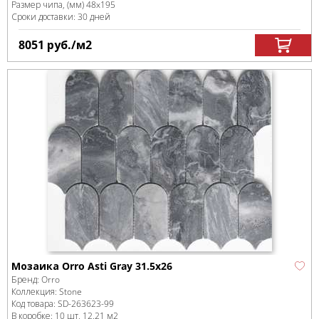
Размер чипа, (мм)
48x195
Сроки доставки: 30 дней
8051
руб.
/м
2
Мозаика Orro Asti Gray 31.5x26
Бренд:
Orro
Коллекция:
Stone
Код товара:
SD-263623
-99
В коробке
:
10 шт, 12.21 м
2