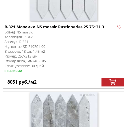
R-321 Мозаика NS mosaic Rustic series 25.75*31.3
Бренд:
NS mosaic
Коллекция:
Rustic
Артикул:
R-321
Код товара:
SD-219201
-99
В коробке
:
18 шт, 1.45 м
2
Размер:
257x313 мм
Размер чипа, (мм)
48x195
Сроки доставки: 30 дней
в наличии
8051
руб.
/м
2