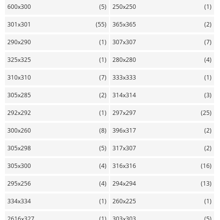
600x300
(5)
250x250
(1)
301x301
(55)
365x365
(2)
290x290
(1)
307x307
(7)
325x325
(1)
280x280
(4)
310x310
(7)
333x333
(1)
305x285
(2)
314x314
(3)
292x292
(1)
297x297
(25)
300x260
(8)
396x317
(2)
305x298
(5)
317x307
(2)
305x300
(4)
316x316
(16)
295x256
(4)
294x294
(13)
334x334
(1)
260x225
(1)
2616x327
(1)
303x303
(5)