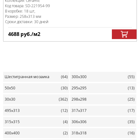
Коллекция:
Ceramic
Код товара:
SD-221954
-99
В коробке
:
18 шт,
Размер:
258x313 мм
Сроки доставки: 30 дней
4688
руб.
/м
2
Шестигранная мозаика
(64)
300x300
(55)
50х50
(30)
295x295
(13)
30х30
(362)
298x298
(25)
495x313
(12)
317x317
(17)
315x315
(4)
306x306
(35)
400x400
(2)
318x318
(16)