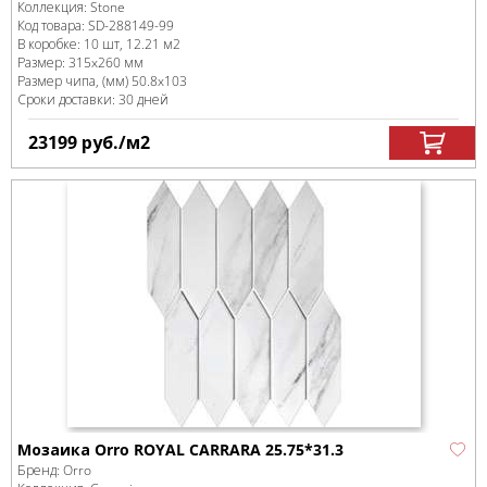
Коллекция:
Stone
Код товара:
SD-288149
-99
В коробке
:
10 шт, 12.21 м
2
Размер:
315x260 мм
Размер чипа, (мм)
50.8x103
Сроки доставки: 30 дней
23199
руб.
/м
2
Мозаика Orro ROYAL CARRARA 25.75*31.3
Бренд:
Orro