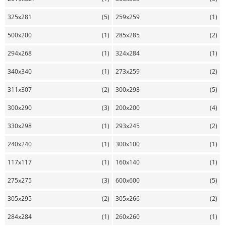
325x281
(5)
259x259
(1)
500x200
(1)
285x285
(2)
294x268
(1)
324x284
(1)
340x340
(1)
273x259
(2)
311x307
(2)
300x298
(5)
300x290
(3)
200x200
(4)
330x298
(1)
293x245
(2)
240x240
(1)
300x100
(1)
117x117
(1)
160x140
(1)
275x275
(3)
600x600
(5)
305x295
(2)
305x266
(2)
284x284
(1)
260x260
(1)