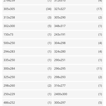
279x259
(1)
312x310
(4)
305x305
(34)
327x327
(17)
313x258
(3)
305x290
(2)
302x300
(5)
348x317
(1)
150x73
(1)
243x191
(1)
500x250
(1)
304x298
(4)
294x283
(1)
324x280
(4)
335x250
(1)
290x251
(1)
300x284
(1)
296x295
(11)
325x250
(1)
298x293
(2)
298x260
(2)
316x277
(1)
250x229
(1)
2400x300
(1)
486x252
(1)
300x297
(5)