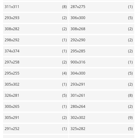
311x311
(8)
287x275
(1)
293x293
(2)
306x300
(5)
308x282
(2)
308x268
(2)
298x292
(1)
292x290
(2)
374x374
(1)
295x285
(2)
297x258
(2)
900x316
(1)
295x255
(4)
304x300
(5)
305x302
(1)
293x291
(2)
326x281
(5)
301x261
(8)
300x265
(1)
280x264
(2)
305x291
(2)
302x302
(9)
291x252
(1)
325x282
(5)