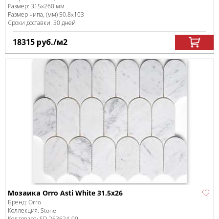
Размер:
315x260 мм
Размер чипа, (мм)
50.8x103
Сроки доставки: 30 дней
18315
руб.
/м
2
Мозаика Orro Asti White 31.5x26
Бренд:
Orro
Коллекция:
Stone
Код товара:
SD-263624
-99