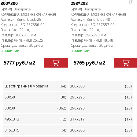
300*300
298*298
Бренд:
Bonaparte
Бренд:
Bonaparte
Коллекция:
Мозаика стеклянная
Коллекция:
Мозаика стеклянная
Артикул:
Bondi black-25
Артикул:
Bondi blue-48
Код товара:
SD-257556
-99
Код товара:
SD-257557
-99
В коробке
:
22 шт,
В коробке
:
22 шт,
Размер:
300x300 мм
Размер:
298x298 мм
Размер чипа, (мм)
25x25
Размер чипа, (мм)
48x48
Сроки доставки: 30 дней
Сроки доставки: 30 дней
в наличии
в наличии
5777
руб.
/м
2
5765
руб.
/м
2
Шестигранная мозаика
(64)
300x300
(55)
50х50
(30)
295x295
(13)
30х30
(362)
298x298
(25)
495x313
(12)
317x317
(17)
315x315
(4)
306x306
(35)