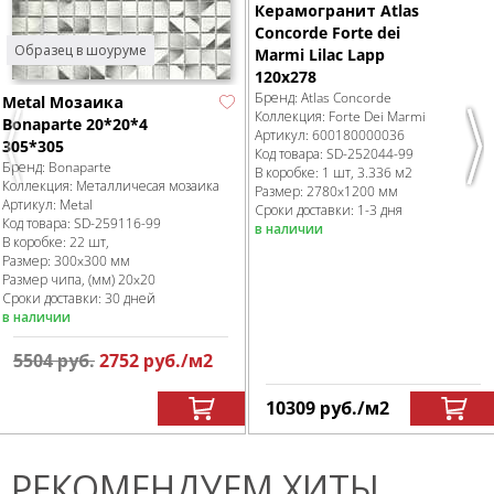
Керамогранит Atlas
Concorde Forte dei
Образец в шоуруме
Marmi Lilac Lapp
120x278
Бренд:
Atlas Concorde
Metal Мозаика
Коллекция:
Forte Dei Marmi
Bonaparte 20*20*4
Артикул:
600180000036
305*305
Previous
Nex
Код товара:
SD-252044
-99
Бренд:
Bonaparte
В коробке
:
1 шт, 3.336 м
2
Коллекция:
Металличесая мозаика
Размер:
2780x1200 мм
Артикул:
Metal
Сроки доставки: 1-3 дня
Код товара:
SD-259116
-99
в наличии
В коробке
:
22 шт,
Размер:
300x300 мм
Размер чипа, (мм)
20x20
Сроки доставки: 30 дней
в наличии
5504
руб.
2752
руб.
/м
2
10309
руб.
/м
2
РЕКОМЕНДУЕМ ХИТЫ