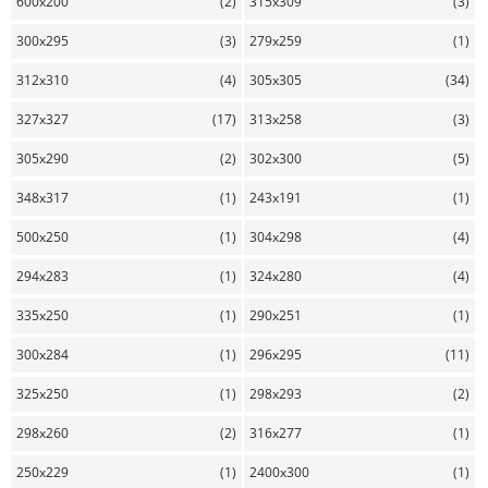
600x200
(2)
315x309
(3)
300x295
(3)
279x259
(1)
312x310
(4)
305x305
(34)
327x327
(17)
313x258
(3)
305x290
(2)
302x300
(5)
348x317
(1)
243x191
(1)
500x250
(1)
304x298
(4)
294x283
(1)
324x280
(4)
335x250
(1)
290x251
(1)
300x284
(1)
296x295
(11)
325x250
(1)
298x293
(2)
298x260
(2)
316x277
(1)
250x229
(1)
2400x300
(1)