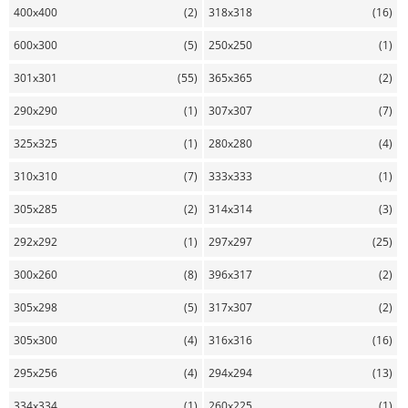
400x400
(2)
318x318
(16)
600x300
(5)
250x250
(1)
301x301
(55)
365x365
(2)
290x290
(1)
307x307
(7)
325x325
(1)
280x280
(4)
310x310
(7)
333x333
(1)
305x285
(2)
314x314
(3)
292x292
(1)
297x297
(25)
300x260
(8)
396x317
(2)
305x298
(5)
317x307
(2)
305x300
(4)
316x316
(16)
295x256
(4)
294x294
(13)
334x334
(1)
260x225
(1)