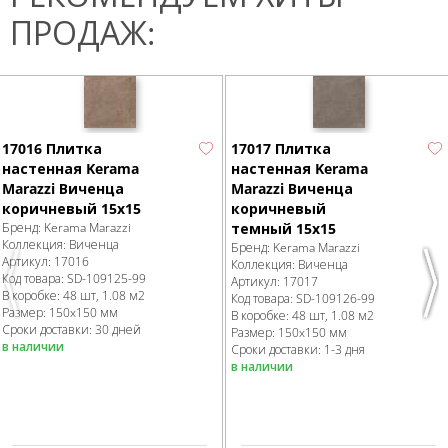
ПРОДАЖ:
17016 Плитка
17017 Плитка
настенная Kerama
настенная Kerama
Marazzi Виченца
Marazzi Виченца
коричневый 15х15
коричневый
Бренд:
Kerama Marazzi
темный 15х15
Коллекция:
Виченца
Бренд:
Kerama Marazzi
Артикул:
17016
Коллекция:
Виченца
Код товара:
SD-109125
-99
Артикул:
17017
Previous
Nex
В коробке
:
48 шт, 1.08 м
2
Код товара:
SD-109126
-99
Размер:
150x150 мм
В коробке
:
48 шт, 1.08 м
2
Сроки доставки: 30 дней
Размер:
150x150 мм
в наличии
Сроки доставки: 1-3 дня
в наличии