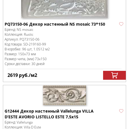
PQ73150-06 Декор настенный NS mosaic 73*150
Бренд:
NS mosaic
Коллекция:
Rustic
Артикул:
PQ73150-06
Код товара:
SD-219160
-99
В коробке
:
96 шт, 1.0512 м
2
Размер:
150x73 мм
Размер чипа, (мм)
73x150
Сроки доставки: 30 дней
2619
руб.
/м
2
G12444 Декор настенный Vallelunga VILLA
D’ESTE AVORIO LISTELLO ESTE 7,5x15
Бренд:
Vallelunga
Коллекция:
Villa D Este