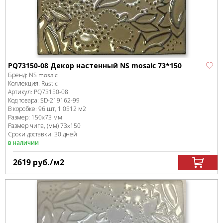
PQ73150-08 Декор настенный NS mosaic 73*150
Бренд:
NS mosaic
Коллекция:
Rustic
Артикул:
PQ73150-08
Код товара:
SD-219162
-99
В коробке
:
96 шт, 1.0512 м
2
Размер:
150x73 мм
Размер чипа, (мм)
73x150
Сроки доставки: 30 дней
в наличии
2619
руб.
/м
2