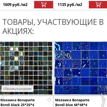
1609
руб.
/м
2
1135
руб.
/м
2
ТОВАРЫ, УЧАСТВУЮЩИЕ В
АКЦИЯХ:
Образец в шоуруме
Мозаика Bonaparte
Мозаика Bonaparte
Previous
Nex
Bondi black 25*25*4
Bondi blue 48*48*4