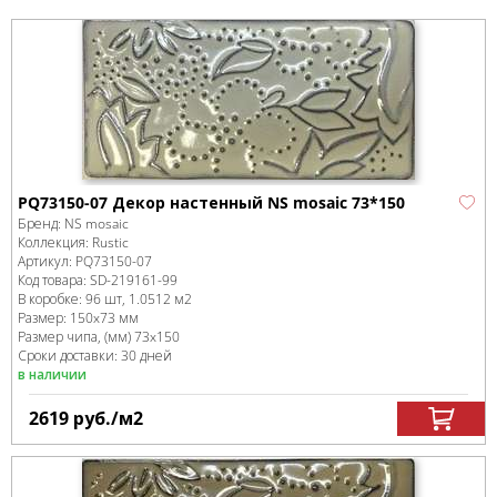
PQ73150-07 Декор настенный NS mosaic 73*150
Бренд:
NS mosaic
Коллекция:
Rustic
Артикул:
PQ73150-07
Код товара:
SD-219161
-99
В коробке
:
96 шт, 1.0512 м
2
Размер:
150x73 мм
Размер чипа, (мм)
73x150
Сроки доставки: 30 дней
в наличии
2619
руб.
/м
2