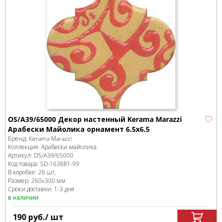
OS/A39/65000 Декор настенный Kerama Marazzi
Арабески Майолика орнамент 6.5x6.5
Бренд:
Kerama Marazzi
Коллекция:
Арабески майолика
Артикул:
OS/A39/65000
Код товара:
SD-163881
-99
В коробке
:
26 шт,
Размер:
260x300 мм
Сроки доставки: 1-3 дня
в наличии
190
руб.
/ шт