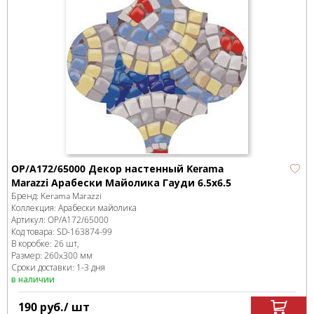
OP/A172/65000 Декор настенный Kerama
Marazzi Арабески Майолика Гауди 6.5x6.5
Бренд:
Kerama Marazzi
Коллекция:
Арабески майолика
Артикул:
OP/A172/65000
Код товара:
SD-163874
-99
В коробке
:
26 шт,
Размер:
260x300 мм
Сроки доставки: 1-3 дня
в наличии
190
руб.
/ шт