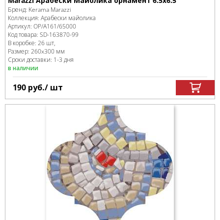
Marazzi Арабески Майолика орнамент 6.5x6.5
Бренд:
Kerama Marazzi
Коллекция:
Арабески майолика
Артикул:
OP/A161/65000
Код товара:
SD-163870
-99
В коробке
:
26 шт,
Размер:
260x300 мм
Сроки доставки: 1-3 дня
в наличии
190
руб.
/ шт