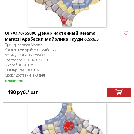
OP/A170/65000 Декор настенный Kerama
Marazzi Арабески Майолика Гауди 6.5x6.5
Бренд:
Kerama Marazzi
Коллекция:
Арабески майолика
Артикул:
OP/A170/65000
Код товара:
SD-163872
-99
В коробке
:
26 шт,
Размер:
260x300 мм
Сроки доставки: 1-3 дня
в наличии
190
руб.
/ шт