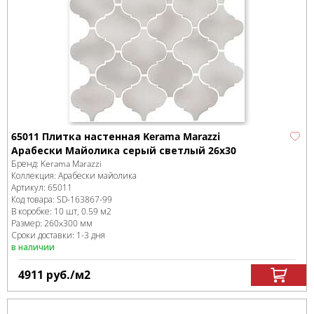
65011 Плитка настенная Kerama Marazzi
Арабески Майолика серый светлый 26x30
Бренд:
Kerama Marazzi
Коллекция:
Арабески майолика
Артикул:
65011
Код товара:
SD-163867
-99
В коробке
:
10 шт, 0.59 м
2
Размер:
260x300 мм
Сроки доставки: 1-3 дня
в наличии
4911
руб.
/м
2