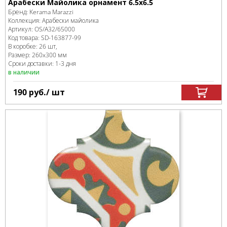
Арабески Майолика орнамент 6.5x6.5
Бренд:
Kerama Marazzi
Коллекция:
Арабески майолика
Артикул:
OS/A32/65000
Код товара:
SD-163877
-99
В коробке
:
26 шт,
Размер:
260x300 мм
Сроки доставки: 1-3 дня
в наличии
190
руб.
/ шт