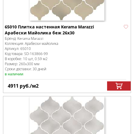
65010 Плитка настенная Kerama Marazzi
Арабески Майолика беж 26x30
Бренд:
Kerama Marazzi
Коллекция:
Арабески майолика
Артикул:
65010
Код товара:
SD-163866
-99
В коробке
:
10 шт, 0.59 м
2
Размер:
260x300 мм
Сроки доставки: 30 дней
в наличии
4911
руб.
/м
2