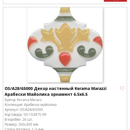
OS/A28/65000 Декор настенный Kerama Marazzi
Арабески Майолика орнамент 6.5x6.5
Бренд:
Kerama Marazzi
Коллекция:
Арабески майолика
Артикул:
OS/A28/65000
Код товара:
SD-163875
-99
В коробке
:
26 шт,
Размер:
260x300 мм
Сроки доставки: 1-3 дня