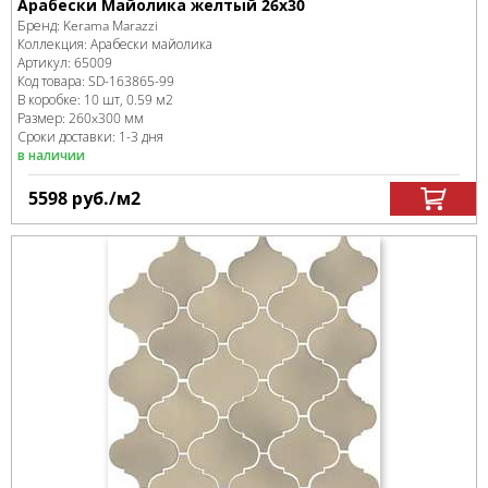
Арабески Майолика желтый 26x30
Бренд:
Kerama Marazzi
Коллекция:
Арабески майолика
Артикул:
65009
Код товара:
SD-163865
-99
В коробке
:
10 шт, 0.59 м
2
Размер:
260x300 мм
Сроки доставки: 1-3 дня
в наличии
5598
руб.
/м
2