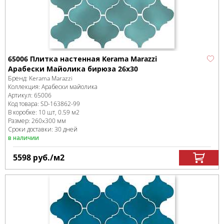
65006 Плитка настенная Kerama Marazzi
Арабески Майолика бирюза 26x30
Бренд:
Kerama Marazzi
Коллекция:
Арабески майолика
Артикул:
65006
Код товара:
SD-163862
-99
В коробке
:
10 шт, 0.59 м
2
Размер:
260x300 мм
Сроки доставки: 30 дней
в наличии
5598
руб.
/м
2