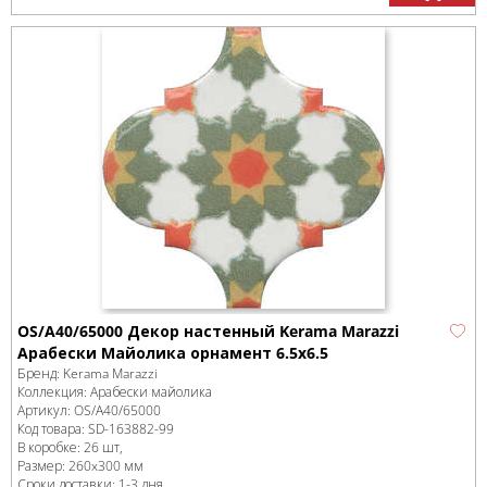
OS/A40/65000 Декор настенный Kerama Marazzi
Арабески Майолика орнамент 6.5x6.5
Бренд:
Kerama Marazzi
Коллекция:
Арабески майолика
Артикул:
OS/A40/65000
Код товара:
SD-163882
-99
В коробке
:
26 шт,
Размер:
260x300 мм
Сроки доставки: 1-3 дня