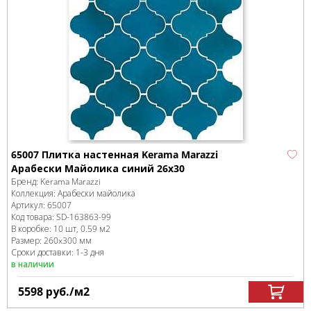
65007 Плитка настенная Kerama Marazzi
Арабески Майолика синий 26x30
Бренд:
Kerama Marazzi
Коллекция:
Арабески майолика
Артикул:
65007
Код товара:
SD-163863
-99
В коробке
:
10 шт, 0.59 м
2
Размер:
260x300 мм
Сроки доставки: 1-3 дня
в наличии
5598
руб.
/м
2