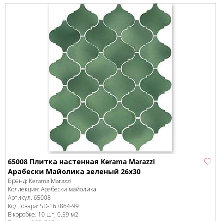
65008 Плитка настенная Kerama Marazzi
Арабески Майолика зеленый 26x30
Бренд:
Kerama Marazzi
Коллекция:
Арабески майолика
Артикул:
65008
Код товара:
SD-163864
-99
В коробке
:
10 шт, 0.59 м
2