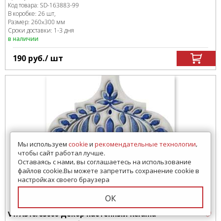
Код товара:
SD-163883
-99
В коробке
:
26 шт,
Размер:
260x300 мм
Сроки доставки: 1-3 дня
в наличии
190
руб.
/ шт
Мы используем
cookie
и
рекомендательные технологии
,
чтобы сайт работал лучше.
Оставаясь с нами, вы соглашаетесь на использование
файлов cookie.Вы можете запретить сохранение cookie в
настройках своего браузера
ОК
VT/A316/65000 Декор настенный Kerama