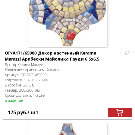
OP/A171/65000 Декор настенный Kerama
Marazzi Арабески Майолика Гауди 6.5x6.5
Бренд:
Kerama Marazzi
Коллекция:
Арабески майолика
Артикул:
OP/A171/65000
Код товара:
SD-163873
-99
В коробке
:
26 шт,
Размер:
260x300 мм
Сроки доставки: 1-3 дня
в наличии
175
руб.
/ шт