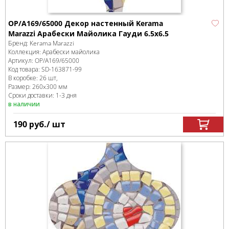
OP/A169/65000 Декор настенный Kerama
Marazzi Арабески Майолика Гауди 6.5x6.5
Бренд:
Kerama Marazzi
Коллекция:
Арабески майолика
Артикул:
OP/A169/65000
Код товара:
SD-163871
-99
В коробке
:
26 шт,
Размер:
260x300 мм
Сроки доставки: 1-3 дня
в наличии
190
руб.
/ шт