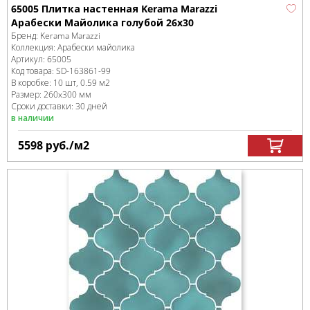
65005 Плитка настенная Kerama Marazzi
Арабески Майолика голубой 26x30
Бренд:
Kerama Marazzi
Коллекция:
Арабески майолика
Артикул:
65005
Код товара:
SD-163861
-99
В коробке
:
10 шт, 0.59 м
2
Размер:
260x300 мм
Сроки доставки: 30 дней
в наличии
5598
руб.
/м
2