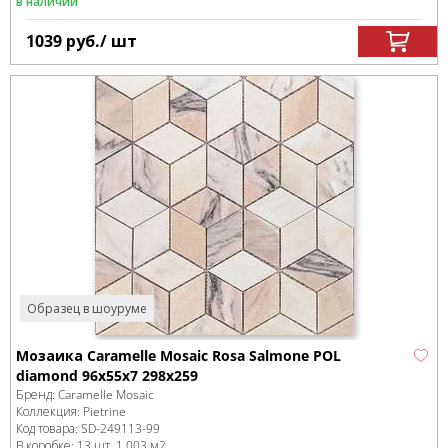
в наличии
1039
руб.
/ шт
Образец в шоуруме
Мозаика Caramelle Mosaic Rosa Salmone POL
diamond 96x55x7 298x259
Бренд:
Caramelle Mosaic
Коллекция:
Pietrine
Код товара:
SD-249113
-99
В коробке
:
13 шт, 1.003 м
2