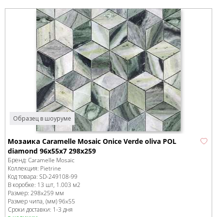
Образец в шоуруме
Мозаика Caramelle Mosaic Onice Verde oliva POL
diamond 96x55x7 298x259
Бренд:
Caramelle Mosaic
Коллекция:
Pietrine
Код товара:
SD-249108
-99
В коробке
:
13 шт, 1.003 м
2
Размер:
298x259 мм
Размер чипа, (мм)
96x55
Сроки доставки: 1-3 дня