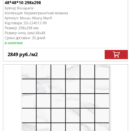
48*48*10 298x298
Бренд:
Bonaparte
Коллекция:
Керамогранитная мозаика
Артикул:
Mosaic Albany Marfil
Код товара:
SD-224012
-99
Размер:
298x298 мм
Размер чипа, (мм)
48x48
Сроки доставки: 30 дней
в наличии
2849
руб.
/м
2