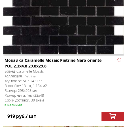
Мозаика Caramelle Mosaic Pietrine Nero oriente
POL 2.3x4.8 29.8x29.8
Бренд:
Caramelle Mosaic
Коллекция:
Pietrine
Код товара:
SD-92432
-99
В коробке
:
13 шт, 1.154 м
2
Размер:
298x298 мм
Размер чипа, (мм)
23x48
Сроки доставки: 30 дней
в наличии
919
руб.
/ шт