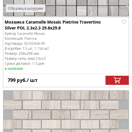
Образец в шоуруме
Мозаика Caramelle Mosaic Pietrine Travertino
Silver POL 2.3x2.3 29.8x29.8
Бренд:
Caramelle Mosaic
Коллекция:
Pietrine
Код товара:
SD-92444
-99
В коробке
:
13 шт, 1.154 м
2
Размер:
298x298 мм
Размер чипа, (мм)
23x23
Сроки доставки: 1-3 дня
в наличии
799
руб.
/ шт