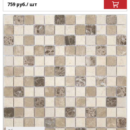
759
руб.
/ шт