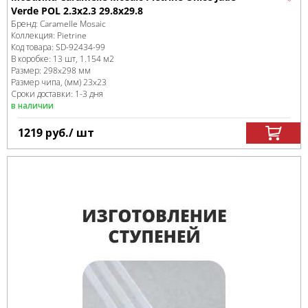
Verde POL 2.3x2.3 29.8x29.8
Бренд:
Caramelle Mosaic
Коллекция:
Pietrine
Код товара:
SD-92434
-99
В коробке
:
13 шт, 1.154 м
2
Размер:
298x298 мм
Размер чипа, (мм)
23x23
Сроки доставки: 1-3 дня
в наличии
1219
руб.
/ шт