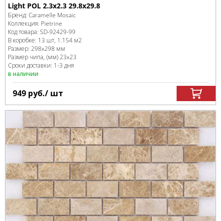
Light POL 2.3x2.3 29.8x29.8
Бренд:
Caramelle Mosaic
Коллекция:
Pietrine
Код товара:
SD-92429
-99
В коробке
:
13 шт, 1.154 м
2
Размер:
298x298 мм
Размер чипа, (мм)
23x23
Сроки доставки: 1-3 дня
в наличии
949
руб.
/ шт