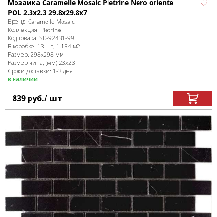
Мозаика Caramelle Mosaic Pietrine Nero oriente
POL 2.3x2.3 29.8x29.8x7
Бренд:
Caramelle Mosaic
Коллекция:
Pietrine
Код товара:
SD-92431
-99
В коробке
:
13 шт, 1.154 м
2
Размер:
298x298 мм
Размер чипа, (мм)
23x23
Сроки доставки: 1-3 дня
в наличии
839
руб.
/ шт