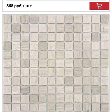
868
руб.
/ шт