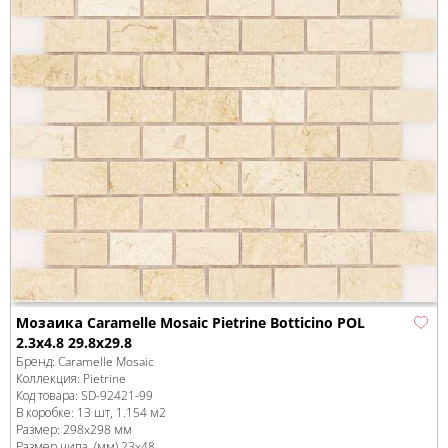
Мозаика Caramelle Mosaic Pietrine Botticino POL
2.3x4.8 29.8x29.8
Бренд:
Caramelle Mosaic
Коллекция:
Pietrine
Код товара:
SD-92421
-99
В коробке
:
13 шт, 1.154 м
2
Размер:
298x298 мм
Размер чипа, (мм)
23x48