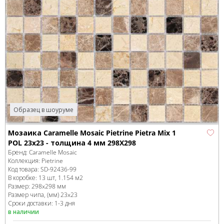
Образец в шоуруме
Мозаика Caramelle Mosaic Pietrine Pietra Mix 1
POL 23x23 - толщина 4 мм 298X298
Бренд:
Caramelle Mosaic
Коллекция:
Pietrine
Код товара:
SD-92436
-99
В коробке
:
13 шт, 1.154 м
2
Размер:
298x298 мм
Размер чипа, (мм)
23x23
Сроки доставки: 1-3 дня
в наличии