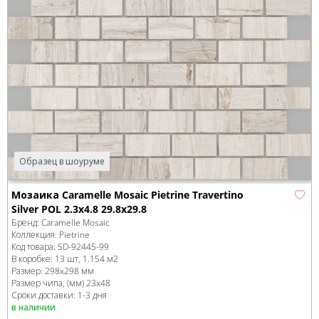
Образец в шоуруме
Мозаика Caramelle Mosaic Pietrine Travertino
Silver POL 2.3x4.8 29.8x29.8
Бренд:
Caramelle Mosaic
Коллекция:
Pietrine
Код товара:
SD-92445
-99
В коробке
:
13 шт, 1.154 м
2
Размер:
298x298 мм
Размер чипа, (мм)
23x48
Сроки доставки: 1-3 дня
в наличии