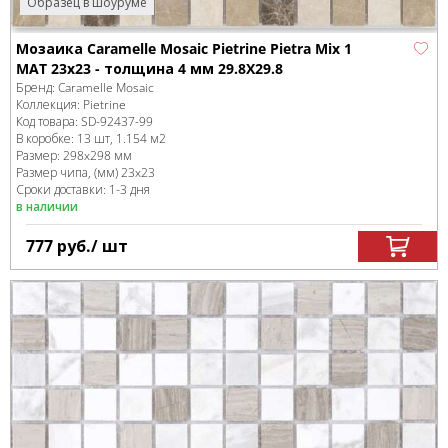
Образец в шоуруме
Мозаика Caramelle Mosaic Pietrine Pietra Mix 1
MAT 23x23 - толщина 4 мм 29.8X29.8
Бренд:
Caramelle Mosaic
Коллекция:
Pietrine
Код товара:
SD-92437
-99
В коробке
:
13 шт, 1.154 м
2
Размер:
298x298 мм
Размер чипа, (мм)
23x23
Сроки доставки: 1-3 дня
в наличии
777
руб.
/ шт