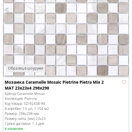
Образец в шоуруме
Мозаика Caramelle Mosaic Pietrine Pietra Mix 2
MAT 23x23x4 298x298
Бренд:
Caramelle Mosaic
Коллекция:
Pietrine
Код товара:
SD-92438
-99
В коробке
:
13 шт, 1.154 м
2
Размер:
298x298 мм
Размер чипа, (мм)
23x23
Сроки доставки: 1-3 дня
в наличии