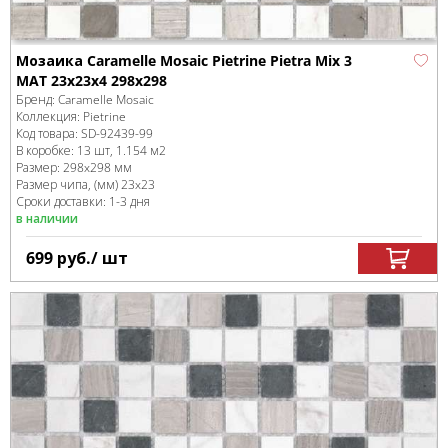
Мозаика Caramelle Mosaic Pietrine Pietra Mix 3
MAT 23x23x4 298x298
Бренд:
Caramelle Mosaic
Коллекция:
Pietrine
Код товара:
SD-92439
-99
В коробке
:
13 шт, 1.154 м
2
Размер:
298x298 мм
Размер чипа, (мм)
23x23
Сроки доставки: 1-3 дня
в наличии
699
руб.
/ шт