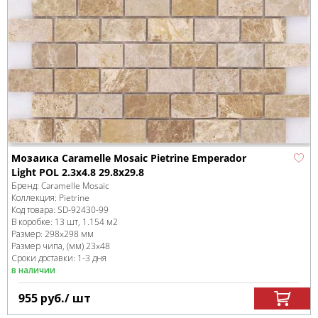
Мозаика Caramelle Mosaic Pietrine Emperador
Light POL 2.3x4.8 29.8x29.8
Бренд:
Caramelle Mosaic
Коллекция:
Pietrine
Код товара:
SD-92430
-99
В коробке
:
13 шт, 1.154 м
2
Размер:
298x298 мм
Размер чипа, (мм)
23x48
Сроки доставки: 1-3 дня
в наличии
955
руб.
/ шт