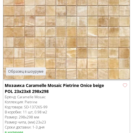
Образец в шоуруме
Мозаика Caramelle Mosaic Pietrine Onice beige
POL 23x23x8 298x298
Бренд:
Caramelle Mosaic
Коллекция:
Pietrine
Код товара:
SD-137265
-99
В коробке
:
11 шт, 0.98 м
2
Размер:
298x298 мм
Размер чипа, (мм)
23x23
Сроки доставки: 1-3 дня
в наличии