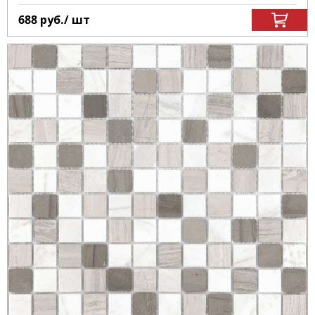
688
руб.
/ шт