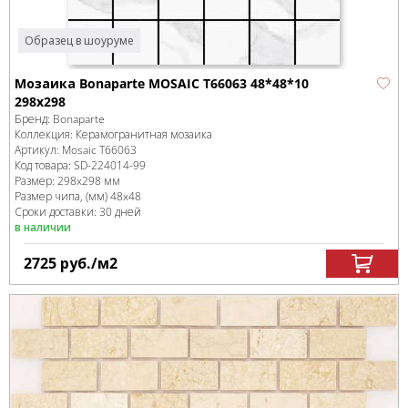
Образец в шоуруме
Мозаика Bonaparte MOSAIC T66063 48*48*10
298x298
Бренд:
Bonaparte
Коллекция:
Керамогранитная мозаика
Артикул:
Mosaic T66063
Код товара:
SD-224014
-99
Размер:
298x298 мм
Размер чипа, (мм)
48x48
Сроки доставки: 30 дней
в наличии
2725
руб.
/м
2