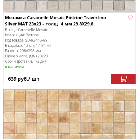
Мозаика Caramelle Mosaic Pietrine Travertino
Silver MAT 23x23 - толщ. 4 мм 29.8X29.8
Бренд:
Caramelle Mosaic
Коллекция:
Pietrine
Код товара:
SD-92446
-99
В коробке
:
13 шт, 1.154 м
2
Размер:
298x298 мм
Размер чипа, (мм)
23x23
Сроки доставки: 1-3 дня
в наличии
639
руб.
/ шт