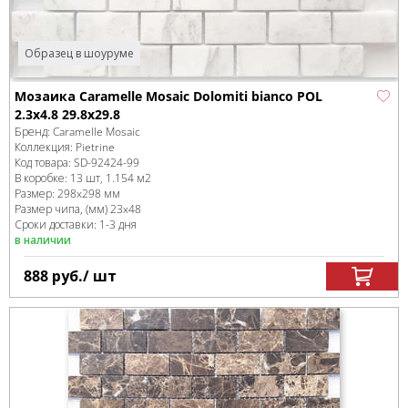
Образец в шоуруме
Мозаика Caramelle Mosaic Dolomiti bianco POL
2.3x4.8 29.8x29.8
Бренд:
Caramelle Mosaic
Коллекция:
Pietrine
Код товара:
SD-92424
-99
В коробке
:
13 шт, 1.154 м
2
Размер:
298x298 мм
Размер чипа, (мм)
23x48
Сроки доставки: 1-3 дня
в наличии
888
руб.
/ шт