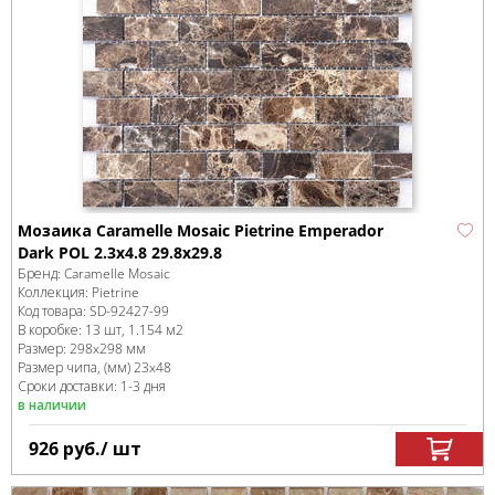
Мозаика Caramelle Mosaic Pietrine Emperador
Dark POL 2.3x4.8 29.8x29.8
Бренд:
Caramelle Mosaic
Коллекция:
Pietrine
Код товара:
SD-92427
-99
В коробке
:
13 шт, 1.154 м
2
Размер:
298x298 мм
Размер чипа, (мм)
23x48
Сроки доставки: 1-3 дня
в наличии
926
руб.
/ шт