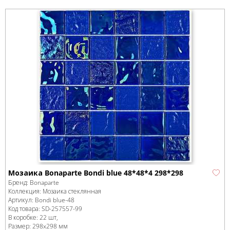
Мозаика Bonaparte Bondi blue 48*48*4 298*298
Бренд:
Bonaparte
Коллекция:
Мозаика стеклянная
Артикул:
Bondi blue-48
Код товара:
SD-257557
-99
В коробке
:
22 шт,
Размер:
298x298 мм