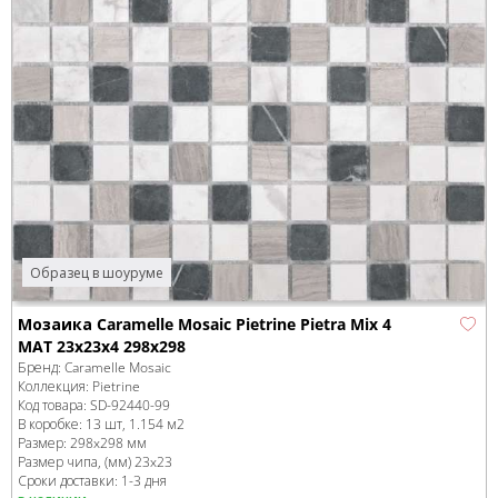
Образец в шоуруме
Мозаика Caramelle Mosaic Pietrine Pietra Mix 4
MAT 23x23x4 298x298
Бренд:
Caramelle Mosaic
Коллекция:
Pietrine
Код товара:
SD-92440
-99
В коробке
:
13 шт, 1.154 м
2
Размер:
298x298 мм
Размер чипа, (мм)
23x23
Сроки доставки: 1-3 дня