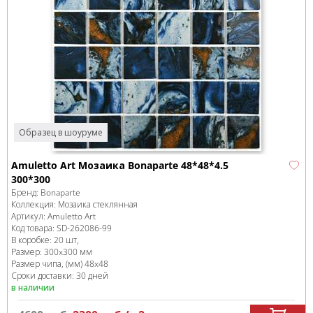
Образец в шоуруме
Amuletto Art Мозаика Bonaparte 48*48*4.5
300*300
Бренд:
Bonaparte
Коллекция:
Мозаика стеклянная
Артикул:
Amuletto Art
Код товара:
SD-262086
-99
В коробке
:
20 шт,
Размер:
300x300 мм
Размер чипа, (мм)
48x48
Сроки доставки: 30 дней
в наличии