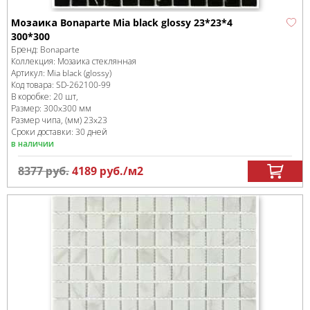
Мозаика Bonaparte Mia black glossy 23*23*4
300*300
Бренд:
Bonaparte
Коллекция:
Мозаика стеклянная
Артикул:
Mia black (glossy)
Код товара:
SD-262100
-99
В коробке
:
20 шт,
Размер:
300x300 мм
Размер чипа, (мм)
23x23
Сроки доставки: 30 дней
в наличии
8377
руб.
4189
руб.
/м
2