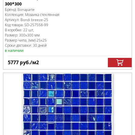
300*300
Бренд:
Bonaparte
Коллекция:
Мозаика стеклянная
Артикул:
Bondi breeze-25
Код товара:
SD-257558
-99
В коробке
:
22 шт,
Размер:
300x300 мм
Размер чипа, (мм)
25x25
Сроки доставки: 30 дней
в наличии
5777
руб.
/м
2