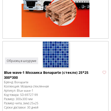
Образец в шоуруме
Blue wave-1 Мозаика Bonaparte (стекло) 25*25
300*300
Бренд:
Bonaparte
Коллекция:
Мозаика стеклянная
Артикул:
Blue wave-1
Код товара:
SD-69727
-99
Размер:
300x300 мм
Размер чипа, (мм)
25x25
Сроки доставки: 30 дней