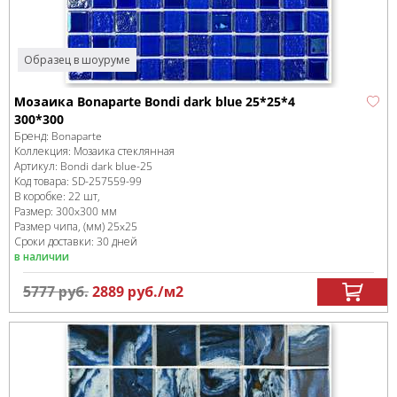
Образец в шоуруме
Мозаика Bonaparte Bondi dark blue 25*25*4
300*300
Бренд:
Bonaparte
Коллекция:
Мозаика стеклянная
Артикул:
Bondi dark blue-25
Код товара:
SD-257559
-99
В коробке
:
22 шт,
Размер:
300x300 мм
Размер чипа, (мм)
25x25
Сроки доставки: 30 дней
в наличии
5777
руб.
2889
руб.
/м
2