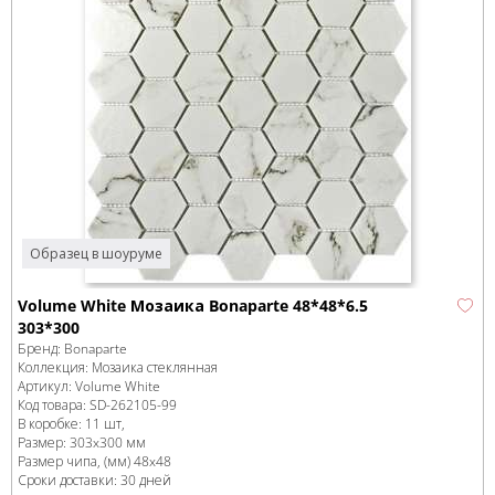
Образец в шоуруме
Volume White Мозаика Bonaparte 48*48*6.5
303*300
Бренд:
Bonaparte
Коллекция:
Мозаика стеклянная
Артикул:
Volume White
Код товара:
SD-262105
-99
В коробке
:
11 шт,
Размер:
303x300 мм
Размер чипа, (мм)
48x48
Сроки доставки: 30 дней