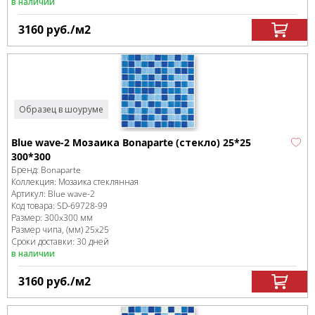
в наличии
3160
руб.
/м
2
Образец в шоуруме
Blue wave-2 Мозаика Bonaparte (стекло) 25*25
300*300
Бренд:
Bonaparte
Коллекция:
Мозаика стеклянная
Артикул:
Blue wave-2
Код товара:
SD-69728
-99
Размер:
300x300 мм
Размер чипа, (мм)
25x25
Сроки доставки: 30 дней
в наличии
3160
руб.
/м
2