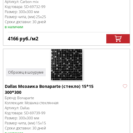
Артикул:
Carbon mix
Код товара:
SD-69732
-99
Размер:
300x300 мм
Размер чипа, (мм)
25x25
Сроки доставки: 30 дней
в наличии
4166
руб.
/м
2
Образец в шоуруме
Dallas Мозаика Bonaparte (стекло) 15*15
300*300
Бренд:
Bonaparte
Коллекция:
Мозаика стеклянная
Артикул:
Dallas
Код товара:
SD-69739
-99
Размер:
300x300 мм
Размер чипа, (мм)
15x15
Сроки доставки: 30 дней