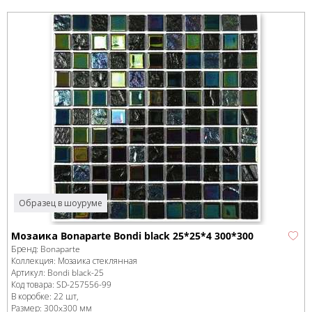
Образец в шоуруме
Мозаика Bonaparte Bondi black 25*25*4 300*300
Бренд:
Bonaparte
Коллекция:
Мозаика стеклянная
Артикул:
Bondi black-25
Код товара:
SD-257556
-99
В коробке
:
22 шт,
Размер:
300x300 мм