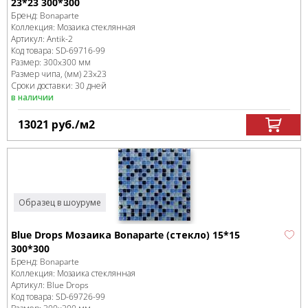
23*23 300*300
Бренд:
Bonaparte
Коллекция:
Мозаика стеклянная
Артикул:
Antik-2
Код товара:
SD-69716
-99
Размер:
300x300 мм
Размер чипа, (мм)
23x23
Сроки доставки: 30 дней
в наличии
13021
руб.
/м
2
Образец в шоуруме
Blue Drops Мозаика Bonaparte (стекло) 15*15
300*300
Бренд:
Bonaparte
Коллекция:
Мозаика стеклянная
Артикул:
Blue Drops
Код товара:
SD-69726
-99