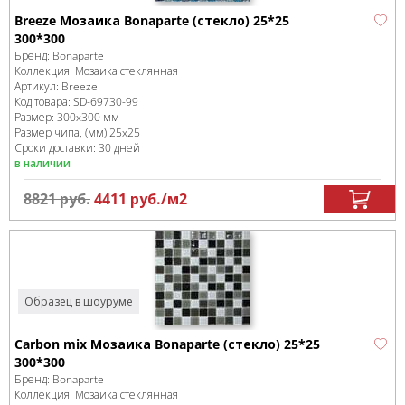
Breeze Мозаика Bonaparte (стекло) 25*25
300*300
Бренд:
Bonaparte
Коллекция:
Мозаика стеклянная
Артикул:
Breeze
Код товара:
SD-69730
-99
Размер:
300x300 мм
Размер чипа, (мм)
25x25
Сроки доставки: 30 дней
в наличии
8821
руб.
4411
руб.
/м
2
Образец в шоуруме
Carbon mix Мозаика Bonaparte (стекло) 25*25
300*300
Бренд:
Bonaparte
Коллекция:
Мозаика стеклянная