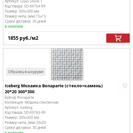
Артикул:
Glass Stone 1
Код товара:
SD-69754
-99
Размер:
300x300 мм
Размер чипа, (мм)
15x15
Сроки доставки: 30 дней
в наличии
1855
руб.
/м
2
Образец в шоуруме
Iceberg Мозаика Bonaparte (стекло+камень)
20*20 300*300
Бренд:
Bonaparte
Коллекция:
Мозаика стеклянная
Артикул:
Iceberg
Код товара:
SD-69763
-99
Размер:
300x300 мм
Размер чипа, (мм)
20x20
Сроки доставки: 30 дней
в наличии