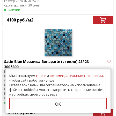
Размер чипа, (мм)
25x25
Сроки доставки: 30 дней
в наличии
4100
руб.
/м
2
Satin Blue Мозаика Bonaparte (стекло) 23*23
300*300
Бренд:
Bonaparte
Мы используем
cookie
и
рекомендательные технологии
,
Коллекция:
Мозаика стеклянная
чтобы сайт работал лучше.
Артикул:
Satin Blue
Код товара:
Оставаясь с нами, вы соглашаетесь на использование
SD-69784
-99
Размер:
300x300 мм
файлов cookie.Вы можете запретить сохранение cookie в
Размер чипа, (мм)
23x23
настройках своего браузера
Сроки доставки: 30 дней
в наличии
ОК
12599
руб.
/м
2