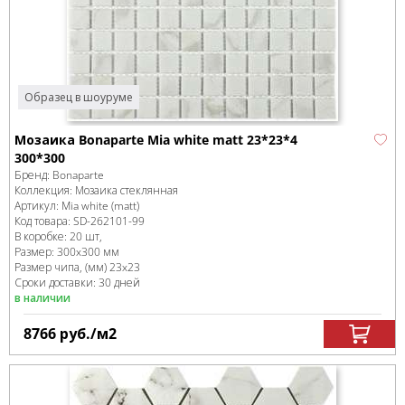
Образец в шоуруме
Мозаика Bonaparte Mia white matt 23*23*4
300*300
Бренд:
Bonaparte
Коллекция:
Мозаика стеклянная
Артикул:
Mia white (matt)
Код товара:
SD-262101
-99
В коробке
:
20 шт,
Размер:
300x300 мм
Размер чипа, (мм)
23x23
Сроки доставки: 30 дней
в наличии
8766
руб.
/м
2