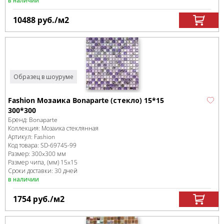
в наличии
10488
руб.
/м
2
Образец в шоуруме
Fashion Мозаика Bonaparte (стекло) 15*15
300*300
Бренд:
Bonaparte
Коллекция:
Мозаика стеклянная
Артикул:
Fashion
Код товара:
SD-69745
-99
Размер:
300x300 мм
Размер чипа, (мм)
15x15
Сроки доставки: 30 дней
в наличии
1754
руб.
/м
2