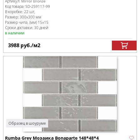
Артикул:
Mirror Bronze
Код товара:
SD-259117
-99
В коробке
:
22 шт,
Размер:
300x300 мм
Размер чипа, (мм)
15x15
Сроки доставки: 30 дней
в наличии
3988
руб.
/м
2
Образец в шоуруме
Rumba Grey Мозаика Bonaparte 148*48*4