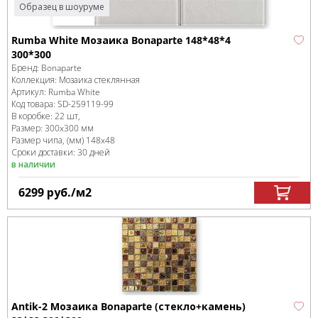
Образец в шоуруме
Rumba White Мозаика Bonaparte 148*48*4
300*300
Бренд:
Bonaparte
Коллекция:
Мозаика стеклянная
Артикул:
Rumba White
Код товара:
SD-259119
-99
В коробке
:
22 шт,
Размер:
300x300 мм
Размер чипа, (мм)
148x48
Сроки доставки: 30 дней
в наличии
6299
руб.
/м
2
Antik-2 Мозаика Bonaparte (стекло+камень)