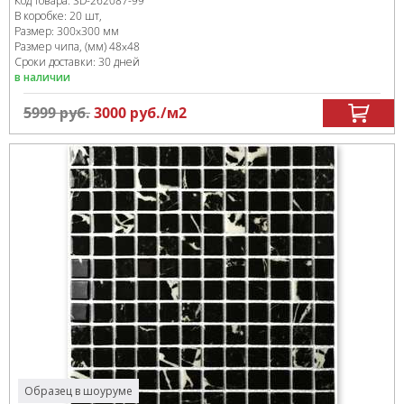
Код товара:
SD-262087
-99
В коробке
:
20 шт,
Размер:
300x300 мм
Размер чипа, (мм)
48x48
Сроки доставки: 30 дней
в наличии
5999
руб.
3000
руб.
/м
2
Образец в шоуруме