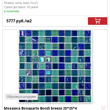
Размер чипа, (мм)
25x25
Сроки доставки: 30 дней
в наличии
5777
руб.
/м
2
Образец в шоуруме
Мозаика Bonaparte Bondi breeze 25*25*4