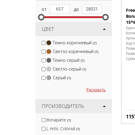
Fre
Bon
15*
Брен
ЦВЕТ
Колл
Арти
Темно-коричневый
(1)
Код т
Разм
Светло-коричневый
(1)
Разм
Срок
Темно-серый
(1)
Светло-серый
(1)
Серый
(1)
Раскрыть
ПРОИЗВОДИТЕЛЬ
115
Bonaparte
(1)
L Antic Colonial
(1)