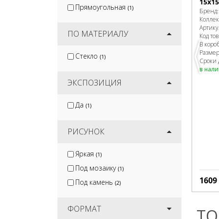
15х15
Прямоугольная
(1)
Бренд
Колле
Артику
ПО МАТЕРИАЛУ
Код то
В коро
Разме
Стекло
(1)
Сроки 
в нал
ЭКСПОЗИЦИЯ
Да
(1)
РИСУНОК
Яркая
(1)
Под мозаику
(1)
1609
Под камень
(2)
ФОРМАТ
ТО