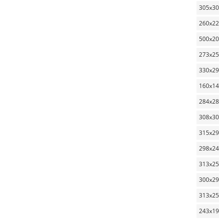
305x3
260x2
500x2
273x2
330x2
160x1
284x2
308x3
315x2
298x2
313x2
300x2
313x2
243x1