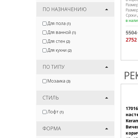
Разме
ПО НАЗНАЧЕНИЮ
Размер
Сроки 
в нал
Для пола
(1)
5504
Для ванной
(1)
2752
Для стен
(2)
Для кухни
(2)
ПО ТИПУ
РЕ
Мозаика
(3)
СТИЛЬ
1701
Лофт
(1)
наст
Keram
Виче
ФОРМА
кори