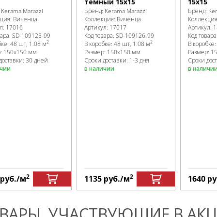
темный 15х15
15х15
:
Kerama Marazzi
Бренд:
Kerama Marazzi
Бренд:
Ke
кция:
Виченца
Коллекция:
Виченца
Коллекци
л:
17016
Артикул:
17017
Артикул:
1
вара:
SD-109125
-99
Код товара:
SD-109126
-99
Код товара
2
2
бке
:
48 шт, 1.08 м
В коробке
:
48 шт, 1.08 м
В коробке
р:
150x150 мм
Размер:
150x150 мм
Размер:
1
доставки: 30 дней
Сроки доставки: 1-3 дня
Сроки дост
ичии
в наличии
в наличи
2
2
руб.
/м
1135
руб.
/м
1640
ру
ВАРЫ, УЧАСТВУЮЩИЕ В АКЦ