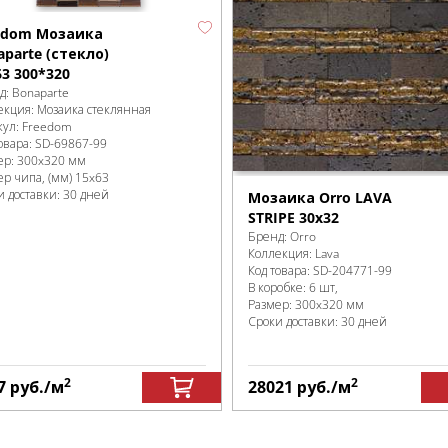
edom Мозаика
aparte (стекло)
63 300*320
д:
Bonaparte
екция:
Мозаика стеклянная
кул:
Freedom
овара:
SD-69867
-99
ер:
300x320 мм
ер чипа, (мм)
15x63
и доставки: 30 дней
Мозаика Orro LAVA
STRIPE 30x32
Бренд:
Orro
Коллекция:
Lava
Код товара:
SD-204771
-99
В коробке
:
6 шт,
Размер:
300x320 мм
Сроки доставки: 30 дней
2
2
7
руб.
/м
28021
руб.
/м