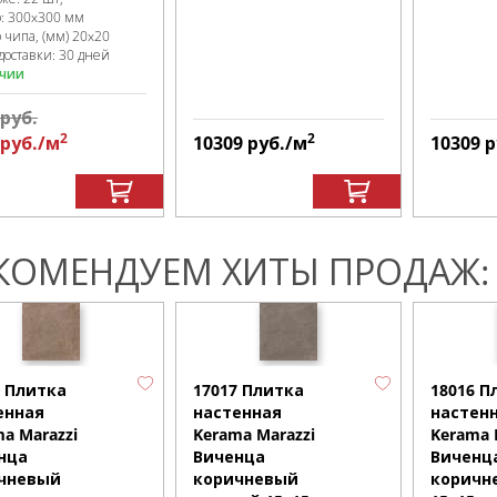
р:
300x300 мм
 чипа, (мм)
20x20
доставки: 30 дней
ичии
руб.
2
2
руб.
/м
10309
руб.
/м
10309
р
КОМЕНДУЕМ ХИТЫ ПРОДАЖ:
6 Плитка
17017 Плитка
18016 П
енная
настенная
настен
a Marazzi
Kerama Marazzi
Kerama 
нца
Виченца
Виченц
чневый
коричневый
коричн