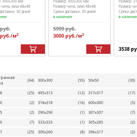
Размер:
300x300 мм
Размер:
3
р:
300x300 мм
Размер чипа, (мм)
48x48
Размер чи
 чипа, (мм)
48x48
Сроки доставки: 30 дней
Сроки дос
доставки: 30 дней
в наличии
в наличи
ичии
руб.
5999
руб.
2
2
руб.
/м
3000
руб.
/м
3538
ру
гранная
(64)
300x300
(55)
50х50
(30)
ка
98
(25)
495x313
(12)
317x317
(17)
00
(2)
318x318
(16)
600x300
(5)
65
(2)
290x290
(1)
307x307
(7)
10
(7)
333x333
(1)
305x285
(2)
97
(25)
300x260
(8)
396x317
(2)