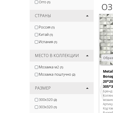
Orro
(1)
ОЗ
СТРАНЫ
Россия
(1)
Китай
(1)
Испания
(1)
МЕСТО В КОЛЛЕКЦИИ
Образ
Мозаика м2
(1)
Meta
Мозаика поштучно
(2)
Bonap
20*20
305*3
РАЗМЕР
Бренд
Колле
300x320
мозаик
(2)
Артику
303x320
(1)
Код то
В коро