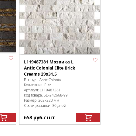
L119487381 Мозаика L
Antic Colonial Elite Brick
Creams 29x31,5
Бренд:
L Antic Colonial
Коллекция:
Elite
Артикул:
L119487381
Код товара:
SD-242668
-99
Размер:
303x320 мм
Сроки доставки: 30 дней
658
руб.
/ шт