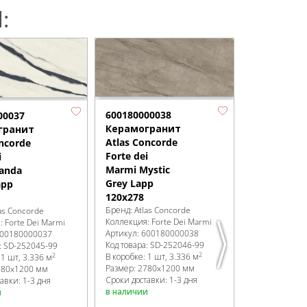
:
600180000038
6001800000
00037
Керамогранит
Керамогр
гранит
Atlas Concorde
Atlas Conc
ncorde
Forte dei
Forte dei
i
Marmi Mystic
Marmi Omb
anda
Grey Lapp
di Caravagg
app
120x278
Lapp 120x2
Бренд:
Atlas Concorde
Бренд:
Atlas 
as Concorde
Коллекция:
Forte Dei Marmi
Коллекция:
Fo
я:
Forte Dei Marmi
Артикул:
600180000038
Артикул:
6001
00180000037
Код товара:
SD-252046
-99
Код товара:
SD
:
SD-252045
-99
2
2
В коробке
:
1 шт, 3.336 м
В коробке
:
1 ш
:
1 шт, 3.336 м
Размер:
2780x1200 мм
Размер:
2780
780x1200 мм
Сроки доставки: 1-3 дня
Сроки доставк
авки: 1-3 дня
в наличии
в наличии
и