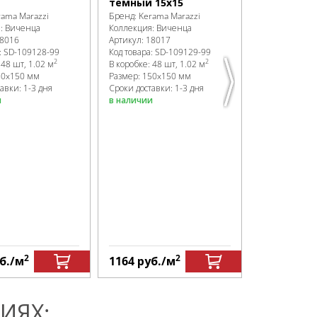
Бренд:
Kerama
темный 15х15
Коллекция:
В
rama Marazzi
Бренд:
Kerama Marazzi
Артикул:
1602
я:
Виченца
Коллекция:
Виченца
Код товара:
SD
8016
Артикул:
18017
В коробке
:
96 
:
SD-109128
-99
Код товара:
SD-109129
-99
Размер:
150x
2
2
:
48 шт, 1.02 м
В коробке
:
48 шт, 1.02 м
Сроки доставк
50x150 мм
Размер:
150x150 мм
в наличии
авки: 1-3 дня
Сроки доставки: 1-3 дня
и
в наличии
2
2
б.
/м
1164
руб.
/м
1915
руб.
ИЯХ: