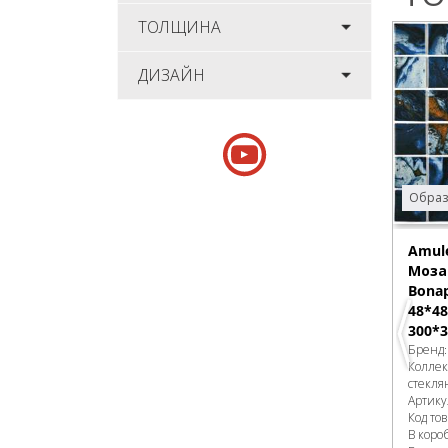
ТОЛЩИНА
ДИЗАЙН
Образ
Amule
Моза
Bonap
48*48
300*3
Бренд
Колле
стекля
Артику
Код то
В коро