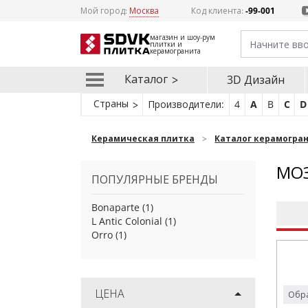
Мой город:
Москва
Код клиента:
-99-001
магазин и шоу-рум
плитки и
керамогранита
Каталог
3D Дизайн
Страны
Производители:
4
A
B
C
D
Керамическая плитка
Каталог керамогра
МОЗ
ПОПУЛЯРНЫЕ БРЕНДЫ
Bonaparte
(1)
L Antic Colonial
(1)
Orro
(1)
ЦЕНА
Обра