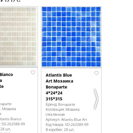
Atlantis C
Мозаика
Bonaparte
4*24*24
315*315
Бренд:
Bonapa
Коллекция:
М
стеклянная
Артикул:
Atlan
Код товара:
SD
 Bianco
Atlantis Blue
В коробке
:
28 
а
Art Мозаика
Размер:
315x
te
Bonaparte
Размер чипа,
4*24*24
Сроки доставк
в наличии
315*315
naparte
Бренд:
Bonaparte
я:
Мозаика
Коллекция:
Мозаика
я
стеклянная
tlantis Bianco
Артикул:
Atlantis Blue Art
:
SD-262088
-99
Код товара:
SD-262089
-99
:
28 шт,
В коробке
:
28 шт,