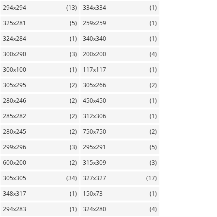
294x294
(13)
334x334
(1)
325x281
(5)
259x259
(1)
324x284
(1)
340x340
(1)
300x290
(3)
200x200
(4)
300x100
(1)
117x117
(1)
305x295
(2)
305x266
(2)
280x246
(2)
450x450
(1)
285x282
(2)
312x306
(1)
280x245
(2)
750x750
(2)
299x296
(3)
295x291
(5)
600x200
(2)
315x309
(3)
305x305
(34)
327x327
(17)
348x317
(1)
150x73
(1)
294x283
(1)
324x280
(4)