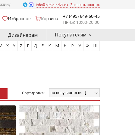
газину
info@plitka-sdvk.ru
Заказать звонок
+7 (495) 649-60-45
Избранное
Корзина
Пн-Вс 10:00-20:00
Покупателям
Дизайнерам
W
X
Y
Z
Г
Д
Е
К
М
Н
Р
У
Ф
Ш
по популярности
Cортировка: