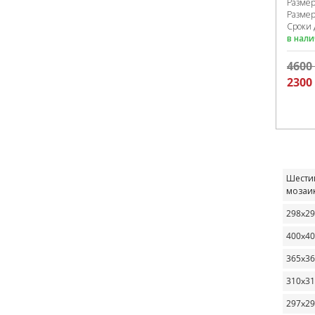
Разме
Размер
Сроки 
в нал
4600
2300
Шести
мозаи
298x2
400x4
365x3
310x3
297x2