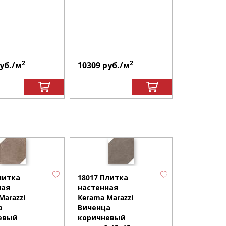
2
2
уб.
/м
10309
руб.
/м
10309
руб
16021 Пли
настенная
литка
18017 Плитка
Kerama Mar
ная
настенная
Виченца
Marazzi
Kerama Marazzi
бежевый
а
Виченца
7,4х15
евый
коричневый