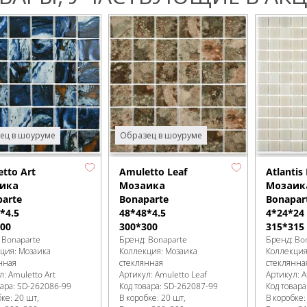
Образец в шоуруме
ец в шоуруме
Amuletto Leaf
Atlantis
tto Art
Мозаика
Мозаик
ика
Bonaparte
Bonapar
arte
48*48*4.5
4*24*24
*4.5
300*300
315*315
00
Бренд:
Bonaparte
Бренд:
Bo
:
Bonaparte
Коллекция:
Мозаика
Коллекци
кция:
Мозаика
стеклянная
стеклянна
нная
Артикул:
Amuletto Leaf
Артикул:
A
л:
Amuletto Art
Код товара:
SD-262087
-99
Код товара
вара:
SD-262086
-99
В коробке
:
20 шт,
В коробке
бке
:
20 шт,