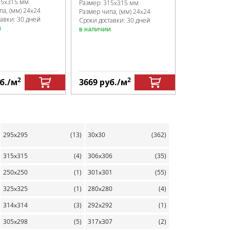
15x315 мм
Размер:
315x315 мм
па, (мм)
24x24
Размер чипа, (мм)
24x24
тавки: 30 дней
Сроки доставки: 30 дней
и
в наличии
3669
руб.
1835
руб.
2
2
б.
/м
3669
руб.
/м
295x295
(13)
30х30
(362)
315x315
(4)
306x306
(35)
250x250
(1)
301x301
(55)
325x325
(1)
280x280
(4)
314x314
(3)
292x292
(1)
305x298
(5)
317x307
(2)