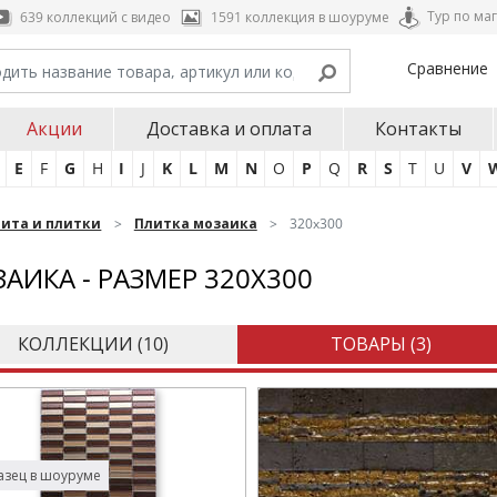
Тур по ма
639 коллекций с видео
1591 коллекция в шоуруме
Сравнение
Акции
Доставка и оплата
Контакты
E
F
G
H
I
J
K
L
M
N
O
P
Q
R
S
T
U
V
нита и плитки
Плитка мозаика
320x300
АИКА - РАЗМЕР 320X300
КОЛЛЕКЦИИ (
10
)
ТОВАРЫ (
3
)
зец в шоуруме