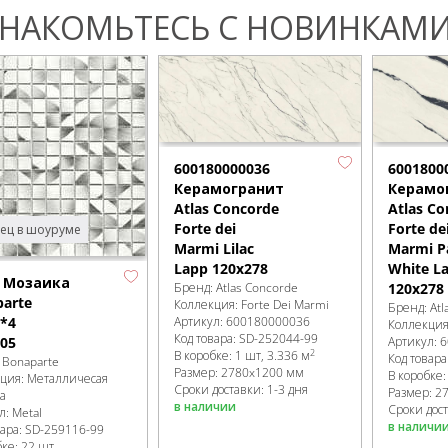
НАКОМЬТЕСЬ С НОВИНКАМИ
600180000036
6001800
Керамогранит
Керамо
Atlas Concorde
Atlas Co
Forte dei
Forte de
ец в шоуруме
Marmi Lilac
Marmi P
Lapp 120x278
White L
l Мозаика
Бренд:
Atlas Concorde
120x278
arte
Коллекция:
Forte Dei Marmi
Бренд:
Atl
*4
Артикул:
600180000036
Коллекци
Код товара:
SD-252044
-99
05
Артикул:
6
2
В коробке
:
1 шт, 3.336 м
Код товара
:
Bonaparte
Размер:
2780x1200 мм
В коробке
кция:
Металличесая
Сроки доставки: 1-3 дня
Размер:
2
а
в наличии
Сроки дост
л:
Metal
в наличи
вара:
SD-259116
-99
бке
:
22 шт,