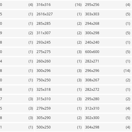
00
(4)
316x316
(16)
295x256
(4)
25
(1)
2616x327
(1)
303x303
(5)
00
(1)
285x285
(2)
294x268
(1)
59
(2)
311x307
(2)
300x298
(5)
98
(1)
293x245
(2)
240x240
(1)
40
(1)
275x275
(3)
600x600
(5)
84
(1)
260x260
(1)
282x271
(1)
08
(1)
300x296
(3)
296x296
(14)
90
(1)
750x250
(3)
308x267
(2)
48
(1)
325x318
(1)
282x272
(1)
57
(3)
315x310
(3)
295x280
(2)
95
(3)
279x259
(1)
312x310
(4)
58
(3)
305x290
(2)
302x300
(5)
91
(1)
500x250
(1)
304x298
(4)