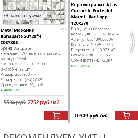
Керамогранит Atlas
Concorde Forte dei
Образец в шоуруме
Marmi Lilac Lapp
120x278
Бренд:
Atlas Concorde
Metal Мозаика
Коллекция:
Forte Dei Marmi
Bonaparte 20*20*4
Артикул:
600180000036
305*305
Previous
Nex
Код товара:
SD-252044
-99
Бренд:
Bonaparte
В коробке
:
1 шт, 3.336 м
2
Коллекция:
Металличесая мозаика
Размер:
2780x1200 мм
Артикул:
Metal
Сроки доставки: 1-3 дня
Код товара:
SD-259116
-99
в наличии
В коробке
:
22 шт,
Размер:
300x300 мм
Размер чипа, (мм)
20x20
Сроки доставки: 30 дней
в наличии
5504
руб.
2752
руб.
/м
2
10309
руб.
/м
2
РЕКОМЕНДУЕМ ХИТЫ