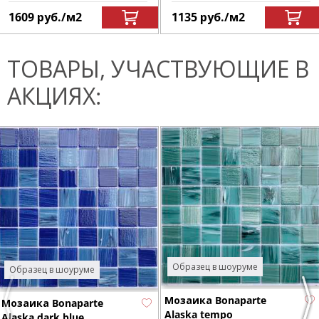
1609
руб.
/м
2
1135
руб.
/м
2
ТОВАРЫ, УЧАСТВУЮЩИЕ В
АКЦИЯХ:
Образец в шоуруме
Образец в шоуруме
Мозаика Bonaparte
Мозаика Bonaparte
Previous
Nex
Alaska tempo
Alaska dark blue