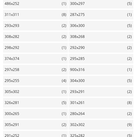
486x252
(1)
300x297
(5)
311x311
(8)
287x275
(1)
293x293
(2)
306x300
(5)
308x282
(2)
308x268
(2)
298x292
(1)
292x290
(2)
374x374
(1)
295x285
(2)
297x258
(2)
900x316
(1)
295x255
(4)
304x300
(5)
305x302
(1)
293x291
(2)
326x281
(5)
301x261
(8)
300x265
(1)
280x264
(2)
305x291
(2)
302x302
(9)
291x252
(1)
325x282
(5)