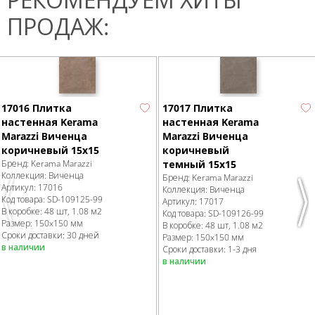
ПРОДАЖ:
17016 Плитка
17017 Плитка
настенная Kerama
настенная Kerama
Marazzi Виченца
Marazzi Виченца
коричневый 15х15
коричневый
Бренд:
Kerama Marazzi
темный 15х15
Коллекция:
Виченца
Бренд:
Kerama Marazzi
Артикул:
17016
Коллекция:
Виченца
Код товара:
SD-109125
-99
Артикул:
17017
Previous
Nex
В коробке
:
48 шт, 1.08 м
2
Код товара:
SD-109126
-99
Размер:
150x150 мм
В коробке
:
48 шт, 1.08 м
2
Сроки доставки: 30 дней
Размер:
150x150 мм
в наличии
Сроки доставки: 1-3 дня
в наличии