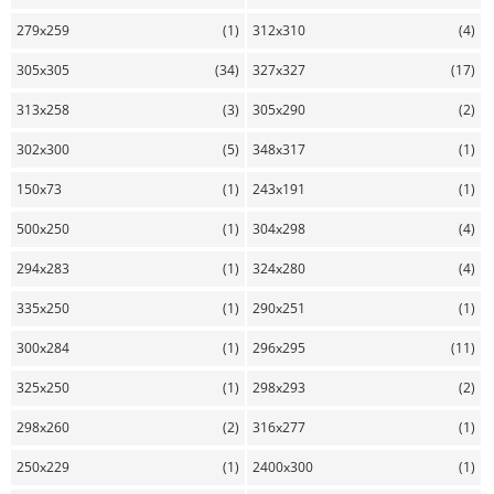
279x259
(1)
312x310
(4)
305x305
(34)
327x327
(17)
313x258
(3)
305x290
(2)
302x300
(5)
348x317
(1)
150x73
(1)
243x191
(1)
500x250
(1)
304x298
(4)
294x283
(1)
324x280
(4)
335x250
(1)
290x251
(1)
300x284
(1)
296x295
(11)
325x250
(1)
298x293
(2)
298x260
(2)
316x277
(1)
250x229
(1)
2400x300
(1)