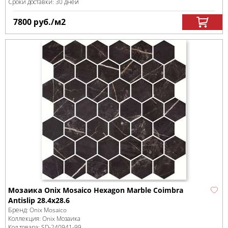
Сроки доставки: 30 дней
7800
руб.
/м
2
Мозаика Onix Mosaico Hexagon Marble Coimbra
Antislip 28.4х28.6
Бренд:
Onix Mosaico
Коллекция:
Onix Мозаика
Код товара:
SD-240941
-99