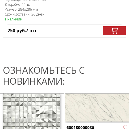
В коробке
:
11 шт,
Размер:
284x286 мм
Сроки доставки: 30 дней
в наличии
250
руб.
/ шт
ОЗНАКОМЬТЕСЬ С
НОВИНКАМИ:
600180000036