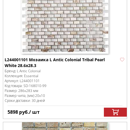
L244001101 Мозаика L Antic Colonial Tribal Pearl
White 28.6x28.3
Бренд:
L Antic Colonial
Коллекция:
Essential
Артикул:
L244001101
Код товара:
SD-168010
-99
Размер:
286x283 мм
Размер чипа, (мм)
20x10
Сроки доставки: 30 дней
5898
руб.
/ шт