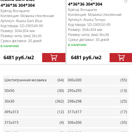
4*36*36 304*304
4*36*36 304*304
Бренд:
Bonaparte
Бренд:
Bonaparte
Коллекция:
Мозаика стеклянная
Коллекция:
Мозаика стеклянная
Артикул:
Alaska Tempo
Артикул:
Alaska Dark Blue
Код товара:
SD-290550
-99
Код товара:
SD-290549
-99
Размер:
304x304 мм
Размер:
304x304 мм
Размер чипа, (мм)
36x36
Размер чипа, (мм)
36x36
Сроки доставки: 30 дней
Сроки доставки: 30 дней
в наличии
в наличии
6481
руб.
/м
2
6481
руб.
/м
2
Шестигранная мозаика
(64)
300x300
(55)
50х50
(30)
295x295
(13)
30х30
(362)
298x298
(25)
495x313
(12)
317x317
(17)
315x315
(4)
306x306
(35)