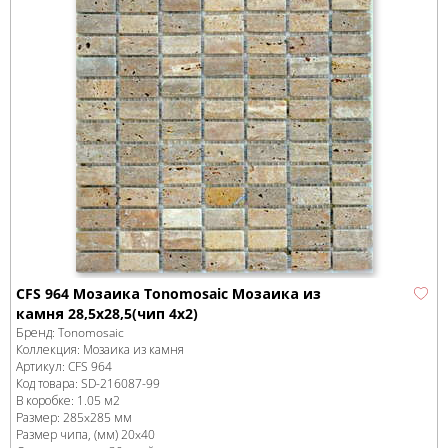
CFS 964 Мозаика Tonomosaic Мозаика из
камня 28,5x28,5(чип 4x2)
Бренд:
Tonomosaic
Коллекция:
Мозаика из камня
Артикул:
CFS 964
Код товара:
SD-216087
-99
В коробке
:
1.05 м
2
Размер:
285x285 мм
Размер чипа, (мм)
20x40