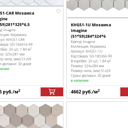
51-CAR Мозаика
gine
59)281*325*6,5
KHG51-1U Мозаика
д:
Imagine
Imagine
екция:
Керамика
(51*59)284*324*6
кул:
KHG51-CAR
Бренд:
Imagine
овара:
SD-166416
-99
Коллекция:
Керамика
2
робке
:
20 шт, 1.84 м
Артикул:
KHG51-1U
ер:
325x281 мм
Код товара:
SD-180366
-99
ер чипа, (мм)
51x59
2
В коробке
:
20 шт, 1.84 м
и доставки: 30 дней
Размер:
324x284 мм
личии
Размер чипа, (мм)
51x59
Сроки доставки: 30 дней
в наличии
2
2
5
руб.
/м
4662
руб.
/м