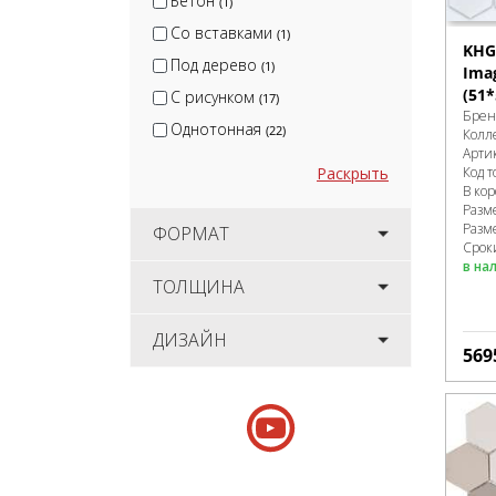
Бетон
(1)
Со вставками
(1)
KHG
Под дерево
(1)
Ima
(51*
С рисунком
(17)
Брен
Однотонная
(22)
Колл
Арти
Код т
Раскрыть
В ко
Разм
Разм
ФОРМАТ
Срок
в на
ТОЛЩИНА
ДИЗАЙН
569