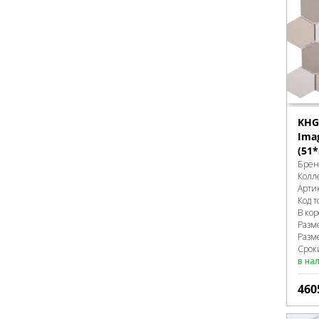
KHG
Ima
(51
Брен
Колл
Арти
Код т
В ко
Разм
Разм
Срок
в на
460