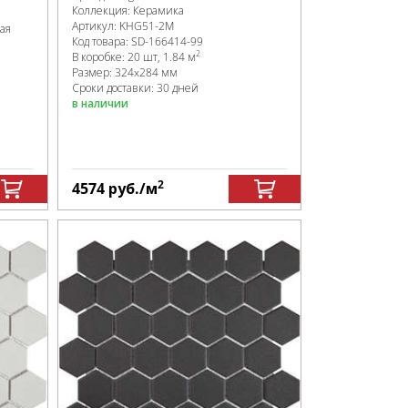
Коллекция:
Керамика
Артикул:
KHG51-2M
ая
Код товара:
SD-166414
-99
2
В коробке
:
20 шт, 1.84 м
Размер:
324x284 мм
Сроки доставки: 30 дней
в наличии
2
4574
руб.
/м