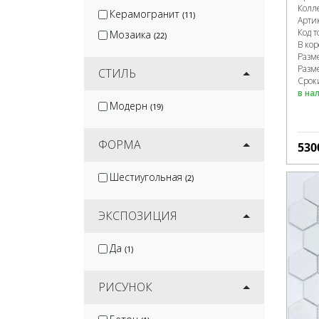
Колл
Керамогранит
(11)
Арти
Код т
Мозаика
(22)
В ко
Разм
Разм
СТИЛЬ
Срок
в на
Модерн
(19)
ФОРМА
530
Шестиугольная
(2)
ЭКСПОЗИЦИЯ
Да
(1)
РИСУНОК