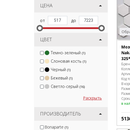
ЦЕНА
Обра
ЦВЕТ
Моз
Темно-зеленый
Nak
(1)
325
Слоновая кость
(1)
Брен
Колл
Черный
(1)
Арти
Бежевый
(1)
Код т
В ко
Светло-серый
(16)
Разм
Разм
Раскрыть
Срок
в на
ПРОИЗВОДИТЕЛЬ
513
Bonaparte
(1)