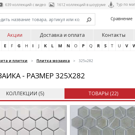
Тур по ма
639 коллекций с видео
1612 коллекций в шоуруме
Сравнение
Акции
Доставка и оплата
Контакты
E
F
G
H
I
J
K
L
M
N
O
P
Q
R
S
T
U
V
нита и плитки
Плитка мозаика
325x282
АИКА - РАЗМЕР 325X282
КОЛЛЕКЦИИ (
5
)
ТОВАРЫ (
22
)