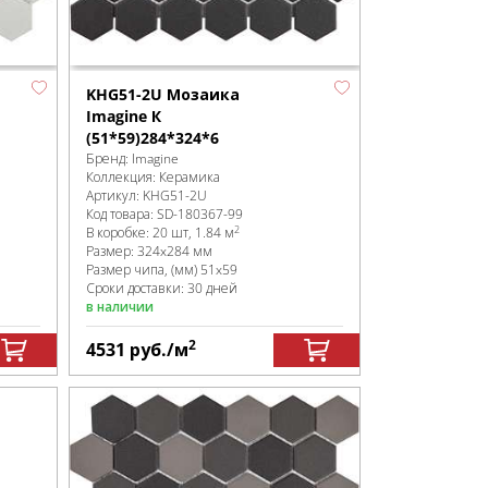
KHG51-2U Мозаика
Imagine К
(51*59)284*324*6
Бренд:
Imagine
Коллекция:
Керамика
Артикул:
KHG51-2U
Код товара:
SD-180367
-99
2
В коробке
:
20 шт, 1.84 м
Размер:
324x284 мм
Размер чипа, (мм)
51x59
Сроки доставки: 30 дней
в наличии
2
4531
руб.
/м