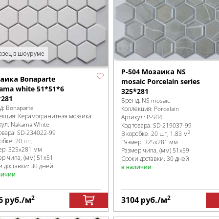
зец в шоуруме
P-504 Мозаика NS
аика Bonaparte
mosaic Porcelain series
ama white 51*51*6
325*281
*281
Бренд:
NS mosaic
д:
Bonaparte
Коллекция:
Porcelain
екция:
Керамогранитная мозаика
Артикул:
P-504
кул:
Nakama White
Код товара:
SD-219037
-99
овара:
SD-234022
-99
2
В коробке
:
20 шт, 1.83 м
робке
:
20 шт,
Размер:
325x281 мм
ер:
325x281 мм
Размер чипа, (мм)
51x59
ер чипа, (мм)
51х51
Сроки доставки: 30 дней
и доставки: 30 дней
в наличии
личии
2
2
6
руб.
/м
3104
руб.
/м