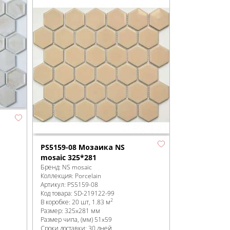
PS5159-08 Мозаика NS
mosaic 325*281
Бренд:
NS mosaic
Коллекция:
Porcelain
Артикул:
PS5159-08
Код товара:
SD-219122
-99
2
В коробке
:
20 шт, 1.83 м
Размер:
325x281 мм
Размер чипа, (мм)
51x59
Сроки доставки: 30 дней