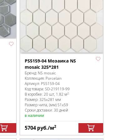
PS5159-04 Мозаика NS
mosaic 325*281
Бренд:
NS mosaic
Коллекция:
Porcelain
Артикул:
PS5159-04
Код товара:
SD-219119
-99
2
В коробке
:
20 шт, 1.82 м
Размер:
325x281 мм
Размер чипа, (мм)
51x59
Сроки доставки: 30 дней
в наличии
2
5704
руб.
/м