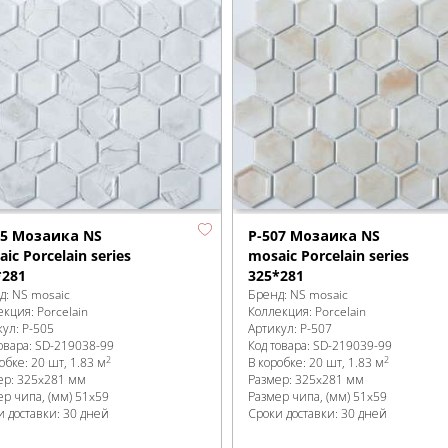
05 Мозаика NS
P-507 Мозаика NS
ic Porcelain series
mosaic Porcelain series
*281
325*281
д:
NS mosaic
Бренд:
NS mosaic
екция:
Porcelain
Коллекция:
Porcelain
кул:
P-505
Артикул:
P-507
овара:
SD-219038
-99
Код товара:
SD-219039
-99
2
2
робке
:
20 шт, 1.83 м
В коробке
:
20 шт, 1.83 м
ер:
325x281 мм
Размер:
325x281 мм
ер чипа, (мм)
51x59
Размер чипа, (мм)
51x59
и доставки: 30 дней
Сроки доставки: 30 дней