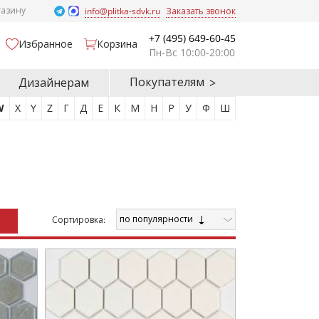
газину
info@plitka-sdvk.ru
Заказать звонок
+7 (495) 649-60-45
Избранное
Корзина
Пн-Вс 10:00-20:00
Покупателям
Дизайнерам
W
X
Y
Z
Г
Д
Е
К
М
Н
Р
У
Ф
Ш
по популярности
Cортировка: