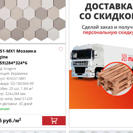
51-MX1 Мозаика
gine
*59)284*324*6
д:
Imagine
екция:
Керамика
кул:
KHG51-MX1
овара:
SD-180369
-99
2
робке
:
20 шт, 1.84 м
ер:
324x284 мм
ер чипа, (мм)
51x59
и доставки: 30 дней
личии
2
5
руб.
/м