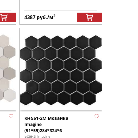
2
4387
руб.
/м
KHG51-2M Мозаика
Imagine
(51*59)284*324*6
Бренд:
Imagine