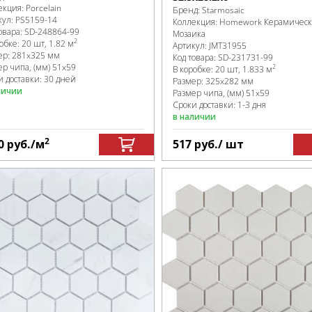
екция:
Porcelain
Бренд:
Starmosaic
кул:
PS5159-14
Коллекция:
Homework Керамическ
овара:
SD-248864
-99
Мозаика
2
робке
:
20 шт, 1.82 м
Артикул:
JMT31955
ер:
281x325 мм
Код товара:
SD-231731
-99
ер чипа, (мм)
51x59
2
В коробке
:
20 шт, 1.833 м
и доставки: 30 дней
Размер:
325x282 мм
личии
Размер чипа, (мм)
51x59
Сроки доставки: 1-3 дня
в наличии
2
0
руб.
/м
517
руб.
/ шт