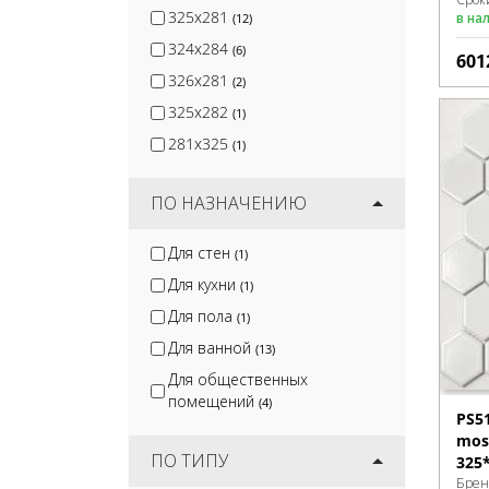
325x281
в на
(12)
324x284
(6)
601
326x281
(2)
325x282
(1)
281x325
(1)
ПО НАЗНАЧЕНИЮ
Для стен
(1)
Для кухни
(1)
Для пола
(1)
Для ванной
(13)
Для общественных
помещений
(4)
PS5
mosa
ПО ТИПУ
325
Брен