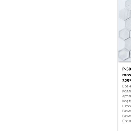
P-5
mosa
325
Брен
Колл
Арти
Код т
В ко
Разм
Разм
Срок