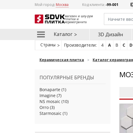
Мой город:
Москва
Код клиента:
-99-001
магазин и шоу-рум
плитки и
керамогранита
Каталог
3D Дизайн
Страны
Производители:
4
A
B
C
D
Керамическая плитка
Каталог керамогра
МОЗ
ПОПУЛЯРНЫЕ БРЕНДЫ
Bonaparte
(1)
Imagine
(7)
NS mosaic
(10)
Orro
(3)
Starmosaic
(1)