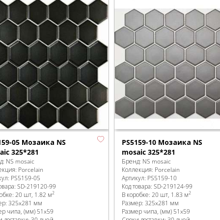
159-05 Мозаика NS
PS5159-10 Мозаика NS
aic 325*281
mosaic 325*281
д:
NS mosaic
Бренд:
NS mosaic
екция:
Porcelain
Коллекция:
Porcelain
кул:
PS5159-05
Артикул:
PS5159-10
овара:
SD-219120
-99
Код товара:
SD-219124
-99
2
2
робке
:
20 шт, 1.82 м
В коробке
:
20 шт, 1.83 м
ер:
325x281 мм
Размер:
325x281 мм
ер чипа, (мм)
51x59
Размер чипа, (мм)
51x59
и доставки: 30 дней
Сроки доставки: 30 дней