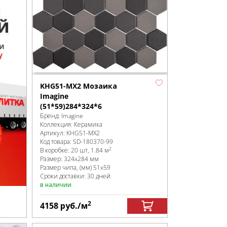
KHG51-MX2 Мозаика
Imagine
(51*59)284*324*6
Бренд:
Imagine
Коллекция:
Керамика
Артикул:
KHG51-MX2
Код товара:
SD-180370
-99
2
В коробке
:
20 шт, 1.84 м
Размер:
324x284 мм
Размер чипа, (мм)
51x59
Сроки доставки: 30 дней
в наличии
2
4158
руб.
/м