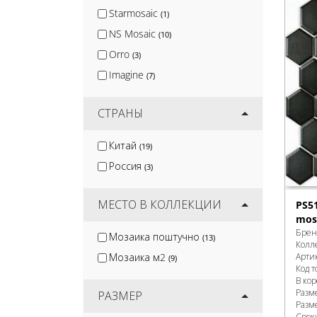
Starmosaic
(1)
NS Mosaic
(10)
Orro
(3)
Imagine
(7)
СТРАНЫ
Китай
(19)
Россия
(3)
МЕСТО В КОЛЛЕКЦИИ
PS5
mos
Брен
Мозаика поштучно
(13)
Колл
Арти
Мозаика м2
(9)
Код т
В ко
Разм
РАЗМЕР
Разм
Срок