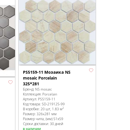
PS5159-11 Мозаика NS
mosaic Porcelain
325*281
Бренд:
NS mosaic
Коллекция:
Porcelain
Артикул:
PS5159-11
Код товара:
SD-219125
-99
2
В коробке
:
20 шт, 1.83 м
Размер:
326x281 мм
Размер чипа, (мм)
51х59
Сроки доставки: 30 дней
в наличии