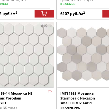
личии
в наличии
2
2
2
руб.
/м
6107
руб.
/м
159-14 Мозаика NS
JMT31955 Мозаика
ic Porcelain
Starmosaic Hexagon
*281
small LB Mix Antid.
д:
NS mosaic
32.5х28.2х6