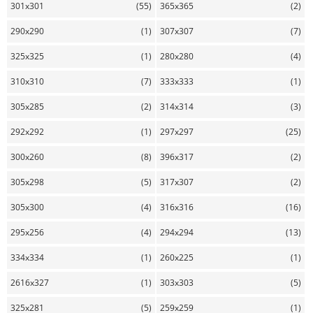
301x301
(55)
365x365
(2)
290x290
(1)
307x307
(7)
325x325
(1)
280x280
(4)
310x310
(7)
333x333
(1)
305x285
(2)
314x314
(3)
292x292
(1)
297x297
(25)
300x260
(8)
396x317
(2)
305x298
(5)
317x307
(2)
305x300
(4)
316x316
(16)
295x256
(4)
294x294
(13)
334x334
(1)
260x225
(1)
2616x327
(1)
303x303
(5)
325x281
(5)
259x259
(1)