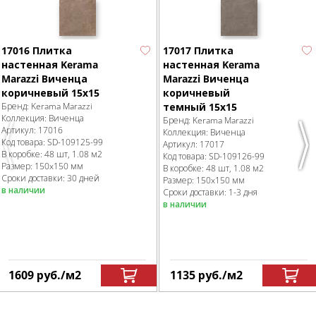
17016 Плитка
17017 Плитка
настенная Kerama
настенная Kerama
Marazzi Виченца
Marazzi Виченца
коричневый 15х15
коричневый
Бренд:
Kerama Marazzi
темный 15х15
Коллекция:
Виченца
Бренд:
Kerama Marazzi
Артикул:
17016
Коллекция:
Виченца
Код товара:
SD-109125
-99
Артикул:
17017
Previous
Nex
В коробке
:
48 шт, 1.08 м
2
Код товара:
SD-109126
-99
Размер:
150x150 мм
В коробке
:
48 шт, 1.08 м
2
Сроки доставки: 30 дней
Размер:
150x150 мм
в наличии
Сроки доставки: 1-3 дня
в наличии
1609
руб.
/м
2
1135
руб.
/м
2