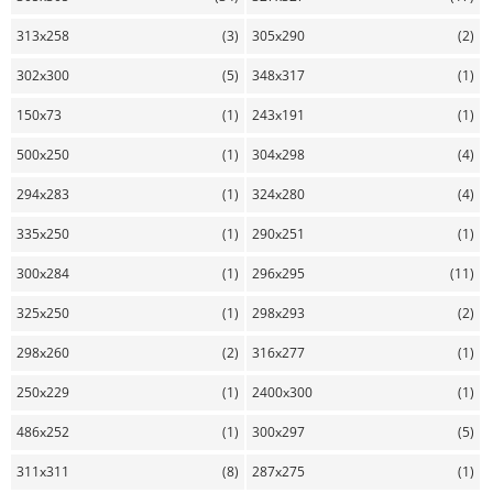
313x258
(3)
305x290
(2)
302x300
(5)
348x317
(1)
150x73
(1)
243x191
(1)
500x250
(1)
304x298
(4)
294x283
(1)
324x280
(4)
335x250
(1)
290x251
(1)
300x284
(1)
296x295
(11)
325x250
(1)
298x293
(2)
298x260
(2)
316x277
(1)
250x229
(1)
2400x300
(1)
486x252
(1)
300x297
(5)
311x311
(8)
287x275
(1)