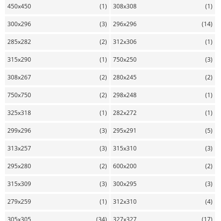
450x450
(1)
308x308
(1)
300x296
(3)
296x296
(14)
285x282
(2)
312x306
(1)
315x290
(1)
750x250
(3)
308x267
(2)
280x245
(2)
750x750
(2)
298x248
(1)
325x318
(1)
282x272
(1)
299x296
(3)
295x291
(5)
313x257
(3)
315x310
(3)
295x280
(2)
600x200
(2)
315x309
(3)
300x295
(3)
279x259
(1)
312x310
(4)
305x305
(34)
327x327
(17)