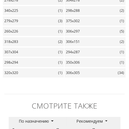
278x278
(2)
304x278
(2)
340x225
(1)
298x288
(2)
279x279
(3)
375x302
(1)
260x226
(1)
306x297
(5)
318x283
(2)
306x151
(2)
307x304
(1)
294x287
(1)
298x294
(1)
350x306
(1)
320x320
(1)
306x305
(34)
СМОТРИТЕ ТАКЖЕ
По назначению
Рекомендуем