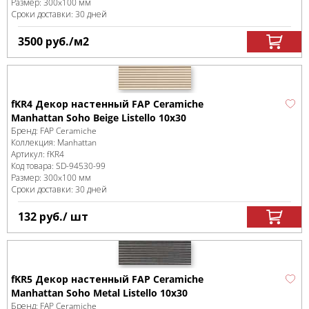
Размер:
300x100 мм
Сроки доставки: 30 дней
3500
руб.
/м
2
fKR4 Декор настенный FAP Ceramiche
Manhattan Soho Beige Listello 10x30
Бренд:
FAP Ceramiche
Коллекция:
Manhattan
Артикул:
fKR4
Код товара:
SD-94530
-99
Размер:
300x100 мм
Сроки доставки: 30 дней
132
руб.
/ шт
fKR5 Декор настенный FAP Ceramiche
Manhattan Soho Metal Listello 10x30
Бренд:
FAP Ceramiche