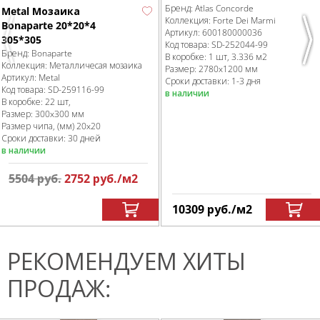
Бренд:
Atlas Concorde
Metal Мозаика
Коллекция:
Forte Dei Marmi
Bonaparte 20*20*4
Артикул:
600180000036
305*305
Previous
Nex
Код товара:
SD-252044
-99
Бренд:
Bonaparte
В коробке
:
1 шт, 3.336 м
2
Коллекция:
Металличесая мозаика
Размер:
2780x1200 мм
Артикул:
Metal
Сроки доставки: 1-3 дня
Код товара:
SD-259116
-99
в наличии
В коробке
:
22 шт,
Размер:
300x300 мм
Размер чипа, (мм)
20x20
Сроки доставки: 30 дней
в наличии
5504
руб.
2752
руб.
/м
2
10309
руб.
/м
2
РЕКОМЕНДУЕМ ХИТЫ
ПРОДАЖ: