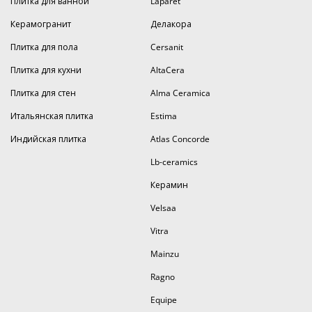
Плитка для ванной
Laparet
Керамогранит
Делакора
Плитка для пола
Cersanit
Плитка для кухни
AltaCera
Плитка для стен
Alma Ceramica
Итальянская плитка
Estima
Индийская плитка
Atlas Concorde
Lb-ceramics
Керамин
Velsaa
Vitra
Mainzu
Ragno
Equipe