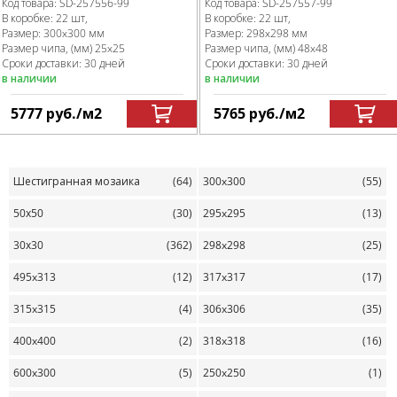
Код товара:
SD-257556
-99
Код товара:
SD-257557
-99
В коробке
:
22 шт,
В коробке
:
22 шт,
Размер:
300x300 мм
Размер:
298x298 мм
Размер чипа, (мм)
25x25
Размер чипа, (мм)
48x48
Сроки доставки: 30 дней
Сроки доставки: 30 дней
в наличии
в наличии
5777
руб.
/м
2
5765
руб.
/м
2
Шестигранная мозаика
(64)
300x300
(55)
50х50
(30)
295x295
(13)
30х30
(362)
298x298
(25)
495x313
(12)
317x317
(17)
315x315
(4)
306x306
(35)
400x400
(2)
318x318
(16)
600x300
(5)
250x250
(1)