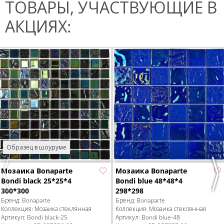
ТОВАРЫ, УЧАСТВУЮЩИЕ В
АКЦИЯХ:
Образец в шоуруме
Мозаика Bonaparte
Мозаика Bonaparte
Previous
Nex
Bondi black 25*25*4
Bondi blue 48*48*4
300*300
298*298
Бренд:
Bonaparte
Бренд:
Bonaparte
Коллекция:
Мозаика стеклянная
Коллекция:
Мозаика стеклянная
Артикул:
Bondi black-25
Артикул:
Bondi blue-48