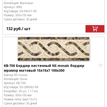
Коллекция:
Manhattan
Артикул:
fKR5
Код товара:
SD-94531
-99
Размер:
300x100 мм
Сроки доставки: 30 дней
132
руб.
/ шт
KB-700 Бордюр настенный NS mosaic бордюр
мрамор матовый 15x15x7 100x300
Бренд:
NS mosaic
Коллекция:
Stone
Артикул:
KB-700
Код товара:
SD-288362
-99
В коробке
:
39 шт, 1.17 м
2
Размер:
300x100 мм
Размер чипа, (мм)
15x15
Сроки доставки: 30 дней