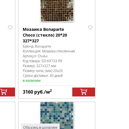
Мозаика Bonaparte
Choco (стекло) 20*20
327*327
Бренд:
Bonaparte
Коллекция:
Мозаика стеклянная
Артикул:
Choko
Код товара:
SD-69733
-99
Размер:
327x327 мм
Размер чипа, (мм)
20x20
Сроки доставки: 30 дней
в наличии
2
3160
руб.
/м
Образец в шоуруме