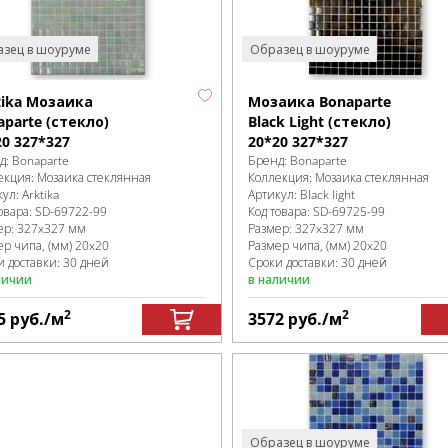
зец в шоуруме
Образец в шоуруме
tika Мозаика
Мозаика Bonaparte
aparte (стекло)
Black Light (стекло)
20 327*327
20*20 327*327
д:
Bonaparte
Бренд:
Bonaparte
екция:
Мозаика стеклянная
Коллекция:
Мозаика стеклянная
кул:
Arktika
Артикул:
Black light
овара:
SD-69722
-99
Код товара:
SD-69725
-99
ер:
327x327 мм
Размер:
327x327 мм
ер чипа, (мм)
20x20
Размер чипа, (мм)
20x20
и доставки: 30 дней
Сроки доставки: 30 дней
личии
в наличии
2
2
5
руб.
/м
3572
руб.
/м
Образец в шоуруме