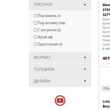
РИСУНОК
Моз
STEP
327
Под камень
(1)
Брен
Под мозаику
(142)
Колл
Арти
С рисунком
(2)
Код т
Разм
Яркая
(30)
Разм
Однотонная
Срок
(7)
в на
ФОРМАТ
461
ТОЛЩИНА
ДИЗАЙН
Обра
Lot
Bon