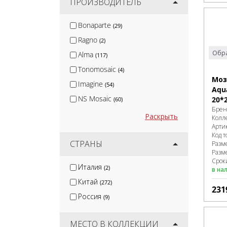
ПРОИЗВОДИТЕЛЬ
Bonaparte
(29)
Ragno
(2)
Обра
Alma
(117)
Tonomosaic
(4)
Моз
Imagine
(54)
Aqu
NS Mosaic
20*
(60)
Брен
Orro
(9)
Раскрыть
Колл
Арти
Caramelle Mosaic
(8)
Код т
СТРАНЫ
Разм
Разм
Срок
Италия
(2)
в на
Китай
(272)
231
Россия
(9)
МЕСТО В КОЛЛЕКЦИИ