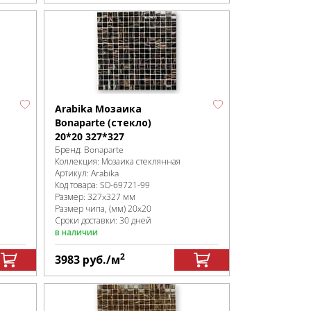
Arabika Мозаика
Bonaparte (стекло)
20*20 327*327
Бренд:
Bonaparte
Коллекция:
Мозаика стеклянная
Артикул:
Arabika
Код товара:
SD-69721
-99
Размер:
327x327 мм
Размер чипа, (мм)
20x20
Сроки доставки: 30 дней
в наличии
2
3983
руб.
/м