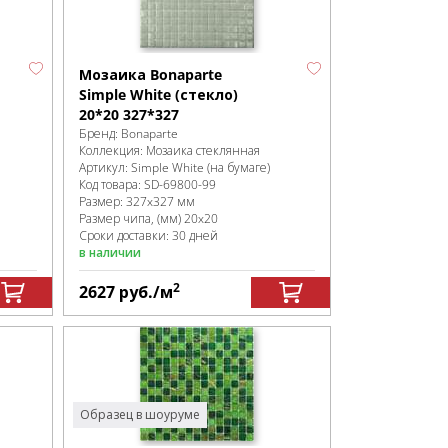
Мозаика Bonaparte
Simple White (стекло)
20*20 327*327
Бренд:
Bonaparte
Коллекция:
Мозаика стеклянная
Артикул:
Simple White (на бумаге)
Код товара:
SD-69800
-99
Размер:
327x327 мм
Размер чипа, (мм)
20x20
Сроки доставки: 30 дней
в наличии
2
2627
руб.
/м
Образец в шоуруме