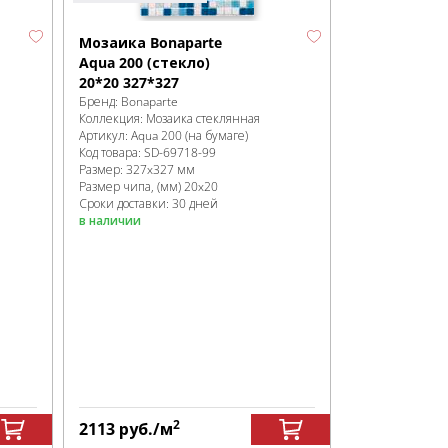
Мозаика Bonaparte
Aqua 200 (стекло)
20*20 327*327
Бренд:
Bonaparte
Коллекция:
Мозаика стеклянная
Артикул:
Aqua 200 (на бумаге)
Код товара:
SD-69718
-99
Размер:
327x327 мм
Размер чипа, (мм)
20x20
Сроки доставки: 30 дней
в наличии
2
2113
руб.
/м