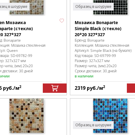
зец в шоуруме
Образец в шоуруме
en Мозаика
Мозаика Bonaparte
aparte (стекло)
Simple Black (стекло)
20 327*327
20*20 327*327
д:
Bonaparte
Бренд:
Bonaparte
екция:
Мозаика стеклянная
Коллекция:
Мозаика стеклянная
кул:
Queen
Артикул:
Simple Black (на бумаге)
овара:
SD-69782
-99
Код товара:
SD-69799
-99
ер:
327x327 мм
Размер:
327x327 мм
ер чипа, (мм)
20x20
Размер чипа, (мм)
20x20
и доставки: 30 дней
Сроки доставки: 30 дней
личии
в наличии
2
2
5
руб.
/м
2319
руб.
/м
Образец в шоуруме