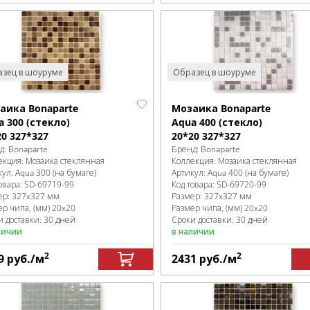
зец в шоуруме
Образец в шоуруме
аика Bonaparte
Мозаика Bonaparte
a 300 (стекло)
Aqua 400 (стекло)
20 327*327
20*20 327*327
д:
Bonaparte
Бренд:
Bonaparte
екция:
Мозаика стеклянная
Коллекция:
Мозаика стеклянная
кул:
Aqua 300 (на бумаге)
Артикул:
Aqua 400 (на бумаге)
овара:
SD-69719
-99
Код товара:
SD-69720
-99
ер:
327x327 мм
Размер:
327x327 мм
ер чипа, (мм)
20x20
Размер чипа, (мм)
20x20
и доставки: 30 дней
Сроки доставки: 30 дней
личии
в наличии
2
2
9
руб.
/м
2431
руб.
/м