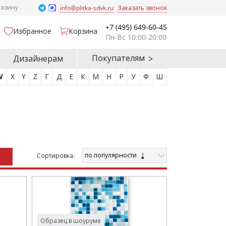
газину
info@plitka-sdvk.ru
Заказать звонок
+7 (495) 649-60-45
Избранное
Корзина
Пн-Вс 10:00-20:00
Покупателям
Дизайнерам
W
X
Y
Z
Г
Д
Е
К
М
Н
Р
У
Ф
Ш
по популярности
Cортировка:
Образец в шоуруме