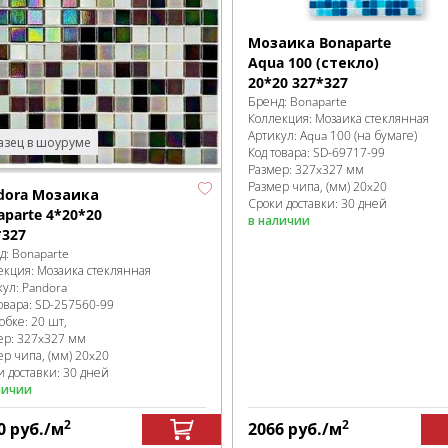
Мозаика Bonaparte
Aqua 100 (стекло)
20*20 327*327
Бренд:
Bonaparte
Коллекция:
Мозаика стеклянная
Артикул:
Aqua 100 (на бумаге)
зец в шоуруме
Код товара:
SD-69717
-99
Размер:
327x327 мм
Размер чипа, (мм)
20x20
dora Мозаика
Сроки доставки: 30 дней
aparte 4*20*20
в наличии
*327
д:
Bonaparte
екция:
Мозаика стеклянная
кул:
Pandora
овара:
SD-257560
-99
робке
:
20 шт,
ер:
327x327 мм
ер чипа, (мм)
20x20
и доставки: 30 дней
личии
2
2
0
руб.
/м
2066
руб.
/м