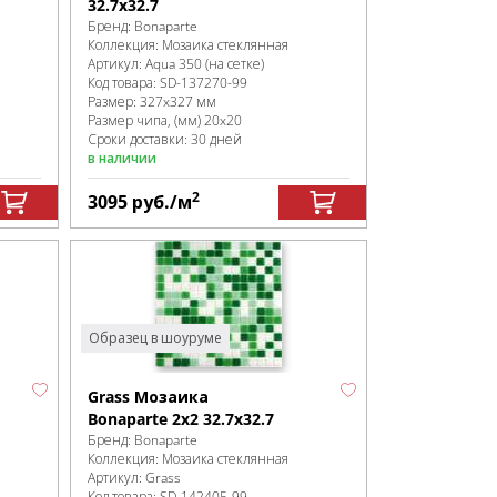
32.7х32.7
Бренд:
Bonaparte
Коллекция:
Мозаика стеклянная
Артикул:
Aqua 350 (на сетке)
Код товара:
SD-137270
-99
Размер:
327x327 мм
Размер чипа, (мм)
20x20
Сроки доставки: 30 дней
в наличии
2
3095
руб.
/м
Образец в шоуруме
Grass Мозаика
Bonaparte 2х2 32.7х32.7
Бренд:
Bonaparte
Коллекция:
Мозаика стеклянная
Артикул:
Grass
Код товара:
SD-142405
-99