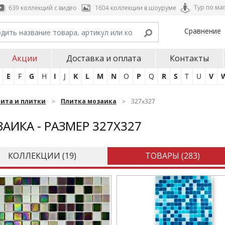
Тур по ма
639 коллекций с видео
1604 коллекции в шоуруме
Сравнение
Акции
Доставка и оплата
Контакты
E
F
G
H
I
J
K
L
M
N
O
P
Q
R
S
T
U
V
нита и плитки
Плитка мозаика
327x327
АИКА - РАЗМЕР 327X327
КОЛЛЕКЦИИ (
19
)
ТОВАРЫ (
283
)