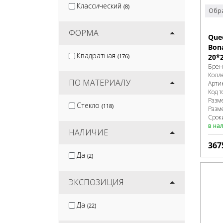
Классический
(8)
Обра
ФОРМА
Que
Bon
Квадратная
(176)
20*
Брен
Колл
ПО МАТЕРИАЛУ
Арти
Код т
Разм
Стекло
(118)
Разм
Срок
в на
НАЛИЧИЕ
367
Да
(2)
ЭКСПОЗИЦИЯ
Да
(22)