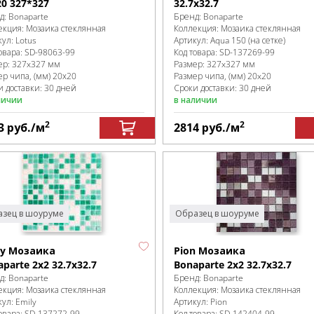
20 327*327
32.7х32.7
д:
Bonaparte
Бренд:
Bonaparte
екция:
Мозаика стеклянная
Коллекция:
Мозаика стеклянная
кул:
Lotus
Артикул:
Aqua 150 (на сетке)
овара:
SD-98063
-99
Код товара:
SD-137269
-99
ер:
327x327 мм
Размер:
327x327 мм
ер чипа, (мм)
20х20
Размер чипа, (мм)
20x20
и доставки: 30 дней
Сроки доставки: 30 дней
личии
в наличии
2
2
3
руб.
/м
2814
руб.
/м
зец в шоуруме
Образец в шоуруме
ly Мозаика
Pion Мозаика
parte 2х2 32.7х32.7
Bonaparte 2х2 32.7х32.7
д:
Bonaparte
Бренд:
Bonaparte
екция:
Мозаика стеклянная
Коллекция:
Мозаика стеклянная
кул:
Emily
Артикул:
Pion
овара:
SD-137272
-99
Код товара:
SD-142404
-99