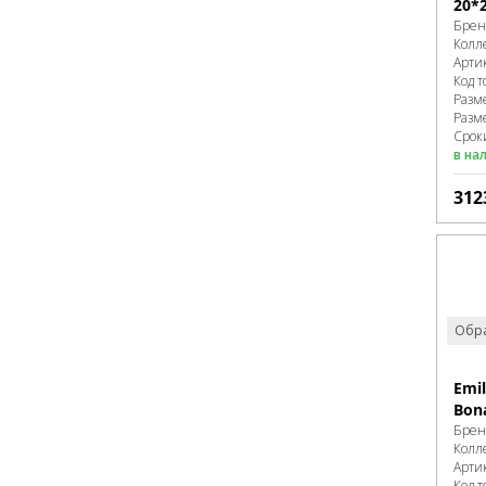
20*
Брен
Колл
Арти
Код т
Разм
Разм
Срок
в на
312
Обра
Emi
Bona
Брен
Колл
Арти
Код т