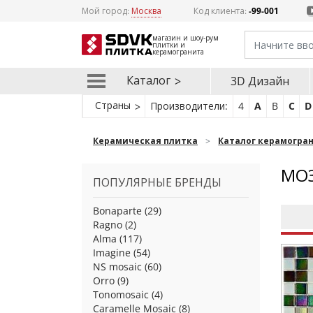
Мой город:
Москва
Код клиента:
-99-001
магазин и шоу-рум
плитки и
керамогранита
Каталог
3D Дизайн
Страны
Производители:
4
A
B
C
D
Керамическая плитка
Каталог керамогра
МОЗ
ПОПУЛЯРНЫЕ БРЕНДЫ
Bonaparte
(29)
Ragno
(2)
Alma
(117)
Imagine
(54)
NS mosaic
(60)
Orro
(9)
Tonomosaic
(4)
Caramelle Mosaic
(8)