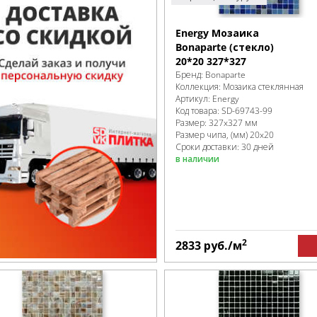
Energy Мозаика
Bonaparte (стекло)
20*20 327*327
Бренд:
Bonaparte
Коллекция:
Мозаика стеклянная
Артикул:
Energy
Код товара:
SD-69743
-99
Размер:
327x327 мм
Размер чипа, (мм)
20x20
Сроки доставки: 30 дней
в наличии
2
2833
руб.
/м