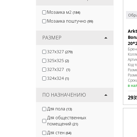
Мозаика м2
(184)
Обра
Мозаика поштучно
(99)
Ark
РАЗМЕР
Bon
20*
Брен
327x327
(279)
Колл
Арти
325x325
(2)
Код т
327x327
(1)
Разм
Разм
324x324
(1)
Срок
в на
ПО НАЗНАЧЕНИЮ
293
Для пола
(13)
Для общественных
помещений
(21)
Для стен
(64)