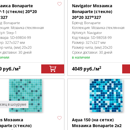
аика Bonaparte
Navigator Мозаика
-1 (стекло) 20*20
Bonaparte (стекло)
*327
20*20 327*327
д:
Bonaparte
Бренд:
Bonaparte
екция:
Мозаика стеклянная
Коллекция:
Мозаика стеклянная
кул:
Step-1
Артикул:
Navigator
овара:
SD-69804
-99
Код товара:
SD-98058
-99
ер:
327x327 мм
Размер:
327x327 мм
ер чипа, (мм)
20x20
Размер чипа, (мм)
20х20
и доставки: 30 дней
Сроки доставки: 30 дней
личии
в наличии
2
2
9
руб.
/м
4049
руб.
/м
зец в шоуруме
us Мозаика
Aqua 150 (на сетке)
aparte (стекло)
Мозаика Bonaparte 2х2