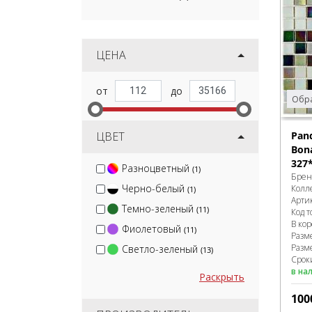
ЦЕНА
Обра
ЦВЕТ
Pan
Bon
327
Разноцветный
(1)
Брен
Черно-белый
Колл
(1)
Арти
Темно-зеленый
(11)
Код т
В ко
Фиолетовый
(11)
Разм
Разм
Светло-зеленый
(13)
Срок
в на
Раскрыть
100