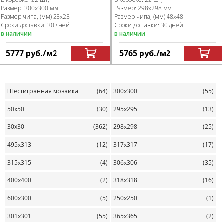
Размер:
300x300 мм
Размер:
298x298 мм
Размер чипа, (мм)
25x25
Размер чипа, (мм)
48x48
Сроки доставки: 30 дней
Сроки доставки: 30 дней
в наличии
в наличии
5777
руб.
/м
2
5765
руб.
/м
2
Шестигранная мозаика
(64)
300x300
(55)
50х50
(30)
295x295
(13)
30х30
(362)
298x298
(25)
495x313
(12)
317x317
(17)
315x315
(4)
306x306
(35)
400x400
(2)
318x318
(16)
600x300
(5)
250x250
(1)
301x301
(55)
365x365
(2)