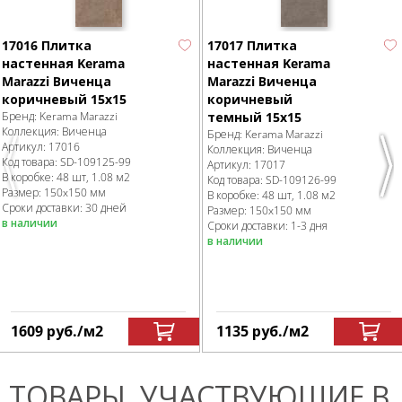
17016 Плитка
17017 Плитка
настенная Kerama
настенная Kerama
Marazzi Виченца
Marazzi Виченца
коричневый 15х15
коричневый
Бренд:
Kerama Marazzi
темный 15х15
Коллекция:
Виченца
Бренд:
Kerama Marazzi
Артикул:
17016
Коллекция:
Виченца
Код товара:
SD-109125
-99
Артикул:
17017
Previous
Nex
В коробке
:
48 шт, 1.08 м
2
Код товара:
SD-109126
-99
Размер:
150x150 мм
В коробке
:
48 шт, 1.08 м
2
Сроки доставки: 30 дней
Размер:
150x150 мм
в наличии
Сроки доставки: 1-3 дня
в наличии
1609
руб.
/м
2
1135
руб.
/м
2
ТОВАРЫ, УЧАСТВУЮЩИЕ В