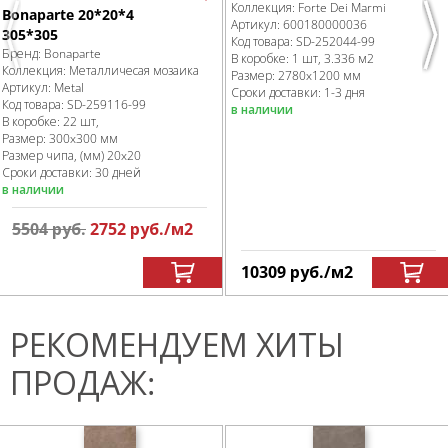
Коллекция:
Forte Dei Marmi
Bonaparte 20*20*4
Артикул:
600180000036
305*305
Previous
Nex
Код товара:
SD-252044
-99
Бренд:
Bonaparte
В коробке
:
1 шт, 3.336 м
2
Коллекция:
Металличесая мозаика
Размер:
2780x1200 мм
Артикул:
Metal
Сроки доставки: 1-3 дня
Код товара:
SD-259116
-99
в наличии
В коробке
:
22 шт,
Размер:
300x300 мм
Размер чипа, (мм)
20x20
Сроки доставки: 30 дней
в наличии
5504
руб.
2752
руб.
/м
2
10309
руб.
/м
2
РЕКОМЕНДУЕМ ХИТЫ
ПРОДАЖ: