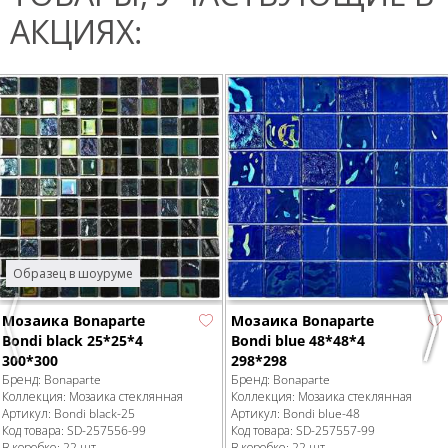
АКЦИЯХ:
Образец в шоуруме
Мозаика Bonaparte
Мозаика Bonaparte
Previous
Nex
Bondi black 25*25*4
Bondi blue 48*48*4
300*300
298*298
Бренд:
Bonaparte
Бренд:
Bonaparte
Коллекция:
Мозаика стеклянная
Коллекция:
Мозаика стеклянная
Артикул:
Bondi black-25
Артикул:
Bondi blue-48
Код товара:
SD-257556
-99
Код товара:
SD-257557
-99
В коробке
:
22 шт,
В коробке
:
22 шт,