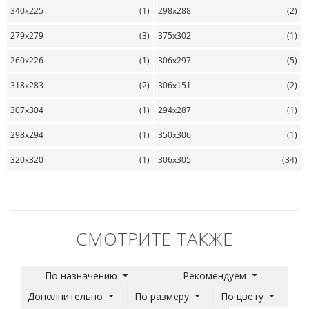
340x225
(1)
298x288
(2)
279x279
(3)
375x302
(1)
260x226
(1)
306x297
(5)
318x283
(2)
306x151
(2)
307x304
(1)
294x287
(1)
298x294
(1)
350x306
(1)
320x320
(1)
306x305
(34)
СМОТРИТЕ ТАКЖЕ
По назначению
Рекомендуем
Дополнительно
По размеру
По цвету