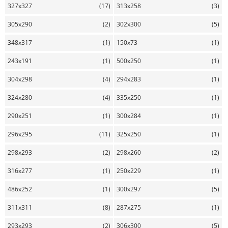
327x327
(17)
313x258
(3)
305x290
(2)
302x300
(5)
348x317
(1)
150x73
(1)
243x191
(1)
500x250
(1)
304x298
(4)
294x283
(1)
324x280
(4)
335x250
(1)
290x251
(1)
300x284
(1)
296x295
(11)
325x250
(1)
298x293
(2)
298x260
(2)
316x277
(1)
250x229
(1)
486x252
(1)
300x297
(5)
311x311
(8)
287x275
(1)
293x293
(2)
306x300
(5)