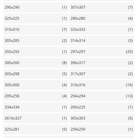
290x290
(1)
307x307
(7)
325x325
(1)
280x280
(4)
310x310
(7)
333x333
(1)
305x285
(2)
314x314
(3)
292x292
(1)
297x297
(25)
300x260
(8)
396x317
(2)
305x298
(5)
317x307
(2)
305x300
(4)
316x316
(16)
295x256
(4)
294x294
(13)
334x334
(1)
260x225
(1)
2616x327
(1)
303x303
(5)
325x281
(5)
259x259
(1)