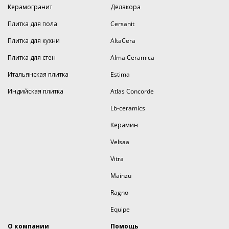
Керамогранит
Делакора
Плитка для пола
Cersanit
Плитка для кухни
AltaCera
Плитка для стен
Alma Ceramica
Итальянская плитка
Estima
Индийская плитка
Atlas Concorde
Lb-ceramics
Керамин
Velsaa
Vitra
Mainzu
Ragno
Equipe
О компании
Помощь