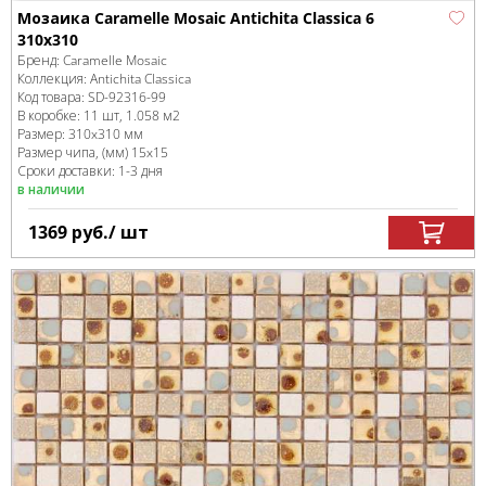
Мозаика Caramelle Mosaic Antichita Classica 6
310x310
Бренд:
Caramelle Mosaic
Коллекция:
Antichita Classica
Код товара:
SD-92316
-99
В коробке
:
11 шт, 1.058 м
2
Размер:
310x310 мм
Размер чипа, (мм)
15x15
Сроки доставки: 1-3 дня
в наличии
1369
руб.
/ шт