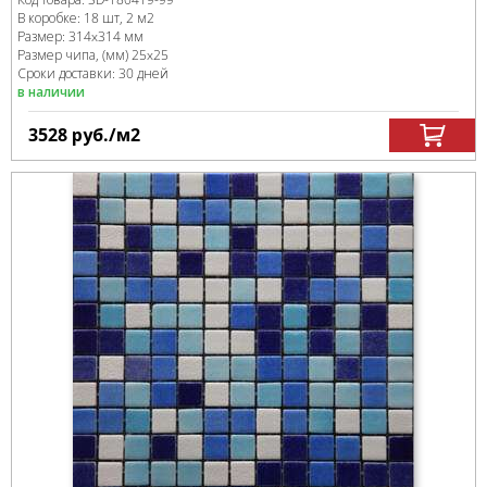
В коробке
:
18 шт, 2 м
2
Размер:
314x314 мм
Размер чипа, (мм)
25x25
Сроки доставки: 30 дней
в наличии
3528
руб.
/м
2