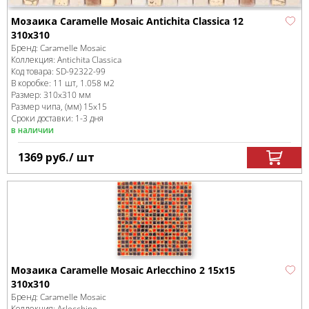
Мозаика Caramelle Mosaic Antichita Classica 12
310x310
Бренд:
Caramelle Mosaic
Коллекция:
Antichita Classica
Код товара:
SD-92322
-99
В коробке
:
11 шт, 1.058 м
2
Размер:
310x310 мм
Размер чипа, (мм)
15x15
Сроки доставки: 1-3 дня
в наличии
1369
руб.
/ шт
Мозаика Caramelle Mosaic Arlecchino 2 15x15
310x310
Бренд:
Caramelle Mosaic
Коллекция:
Arlecchino