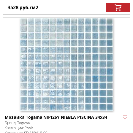
3528
руб.
/м
2
Мозаика Togama NIPI25Y NIEBLA PISCINA 34x34
Бренд:
Togama
Коллекция:
Pools
Код товара:
SD-180419
-99