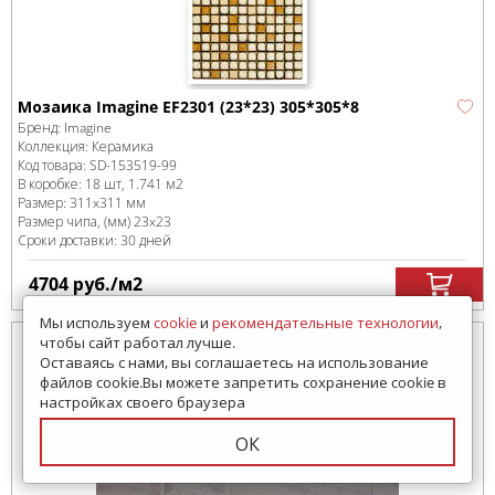
Мозаика Imagine EF2301 (23*23) 305*305*8
Бренд:
Imagine
Коллекция:
Керамика
Код товара:
SD-153519
-99
В коробке
:
18 шт, 1.741 м
2
Размер:
311x311 мм
Размер чипа, (мм)
23x23
Сроки доставки: 30 дней
4704
руб.
/м
2
Мы используем
cookie
и
рекомендательные технологии
,
чтобы сайт работал лучше.
Оставаясь с нами, вы соглашаетесь на использование
файлов cookie.Вы можете запретить сохранение cookie в
настройках своего браузера
ОК