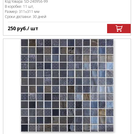
Код товара:
SD-240956
-99
В коробке
:
11 шт,
Размер:
311x311 мм
Сроки доставки: 30 дней
250
руб.
/ шт