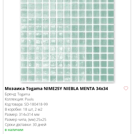
Мозаика Togama NIME25Y NIEBLA MENTA 34x34
Бренд:
Togama
Коллекция:
Pools
Код товара:
SD-180418
-99
В коробке
:
18 шт, 2 м
2
Размер:
314x314 мм
Размер чипа, (мм)
25x25
Сроки доставки: 30 дней
в наличии