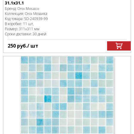
31,1x31,1
Бренд:
Onix Mosaico
Коллекция:
Onix Мозаика
Код товара:
SD-240939
-99
В коробке
:
11 шт,
Размер:
311x311 мм
Сроки доставки: 30 дней
250
руб.
/ шт