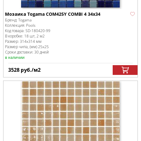
Мозаика Togama COM425Y COMBI 4 34x34
Бренд:
Togama
Коллекция:
Pools
Код товара:
SD-180420
-99
В коробке
:
18 шт, 2 м
2
Размер:
314x314 мм
Размер чипа, (мм)
25x25
Сроки доставки: 30 дней
в наличии
3528
руб.
/м
2