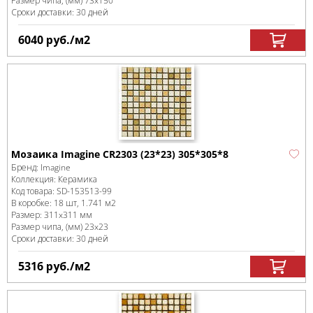
Размер чипа, (мм)
73x150
Сроки доставки: 30 дней
6040
руб.
/м
2
Мозаика Imagine CR2303 (23*23) 305*305*8
Бренд:
Imagine
Коллекция:
Керамика
Код товара:
SD-153513
-99
В коробке
:
18 шт, 1.741 м
2
Размер:
311x311 мм
Размер чипа, (мм)
23x23
Сроки доставки: 30 дней
5316
руб.
/м
2