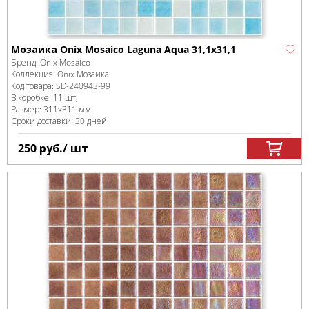
Мозаика Onix Mosaico Laguna Aqua 31,1x31,1
Бренд:
Onix Mosaico
Коллекция:
Onix Мозаика
Код товара:
SD-240943
-99
В коробке
:
11 шт,
Размер:
311x311 мм
Сроки доставки: 30 дней
250
руб.
/ шт