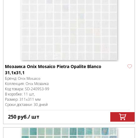
Мозаика Onix Mosaico Pietra Opalite Blanco
31,1x31,1
Бренд:
Onix Mosaico
Коллекция:
Onix Мозаика
Код товара:
SD-240953
-99
В коробке
:
11 шт,
Размер:
311x311 мм
Сроки доставки: 30 дней
250
руб.
/ шт