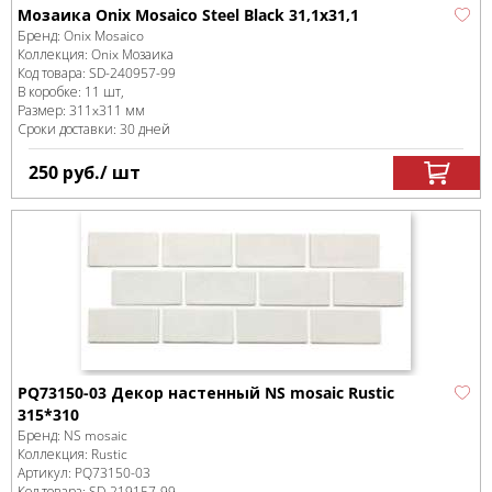
Мозаика Onix Mosaico Steel Black 31,1x31,1
Бренд:
Onix Mosaico
Коллекция:
Onix Мозаика
Код товара:
SD-240957
-99
В коробке
:
11 шт,
Размер:
311x311 мм
Сроки доставки: 30 дней
250
руб.
/ шт
PQ73150-03 Декор настенный NS mosaic Rustic
315*310
Бренд:
NS mosaic
Коллекция:
Rustic
Артикул:
PQ73150-03
Код товара:
SD-219157
-99