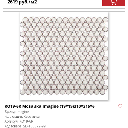
2619
руб.
/м
2
KO19-6R Мозаика Imagine (19*19)310*315*6
Бренд:
Imagine
Коллекция:
Керамика
Артикул:
KO19-6R
Код товара:
SD-180372
-99