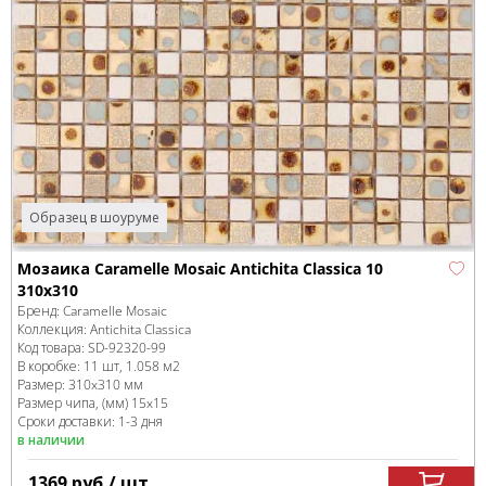
Образец в шоуруме
Мозаика Caramelle Mosaic Antichita Classica 10
310x310
Бренд:
Caramelle Mosaic
Коллекция:
Antichita Classica
Код товара:
SD-92320
-99
В коробке
:
11 шт, 1.058 м
2
Размер:
310x310 мм
Размер чипа, (мм)
15x15
Сроки доставки: 1-3 дня
в наличии
1369
руб.
/ шт