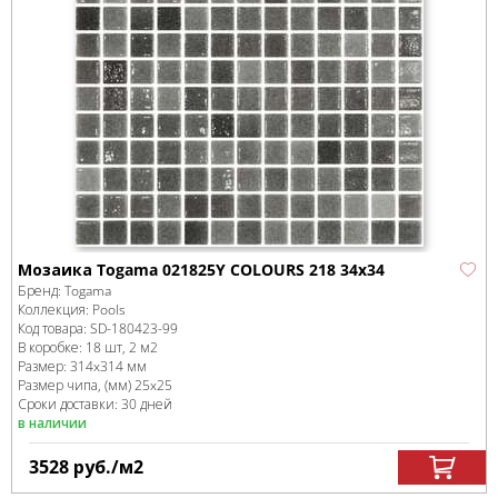
Мозаика Togama 021825Y COLOURS 218 34x34
Бренд:
Togama
Коллекция:
Pools
Код товара:
SD-180423
-99
В коробке
:
18 шт, 2 м
2
Размер:
314x314 мм
Размер чипа, (мм)
25x25
Сроки доставки: 30 дней
в наличии
3528
руб.
/м
2