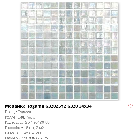
Мозаика Togama G32025Y2 G320 34x34
Бренд:
Togama
Коллекция:
Pools
Код товара:
SD-180430
-99
В коробке
:
18 шт, 2 м
2
Размер:
314x314 мм
Размер чипа, (мм)
25x25