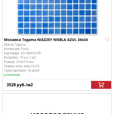
Мозаика Togama NIAZ25Y NIEBLA AZUL 34x34
Бренд:
Togama
Коллекция:
Pools
Код товара:
SD-180416
-99
В коробке
:
18 шт, 2 м
2
Размер:
314x314 мм
Размер чипа, (мм)
25x25
Сроки доставки: 30 дней
в наличии
3528
руб.
/м
2