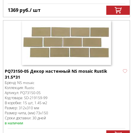
1369
руб.
/ шт
PQ73150-05 Декор настенный NS mosaic Rustik
31.5*31
Бренд:
NS mosaic
Коллекция:
Rustic
Артикул:
PQ73150-05
Код товара:
SD-219159
-99
В коробке
:
15 шт, 1.45 м
2
Размер:
312x310 мм
Размер чипа, (мм)
73x150
Сроки доставки: 30 дней
в наличии