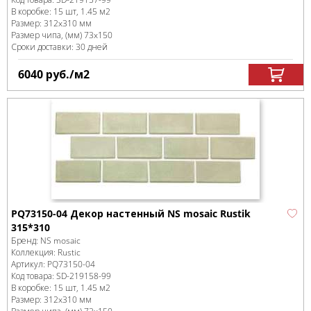
В коробке
:
15 шт, 1.45 м
2
Размер:
312x310 мм
Размер чипа, (мм)
73x150
Сроки доставки: 30 дней
6040
руб.
/м
2
PQ73150-04 Декор настенный NS mosaic Rustik
315*310
Бренд:
NS mosaic
Коллекция:
Rustic
Артикул:
PQ73150-04
Код товара:
SD-219158
-99
В коробке
:
15 шт, 1.45 м
2
Размер:
312x310 мм