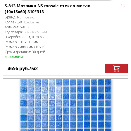
S-813 Мозаика NS mosaic стекло метал
(10x15x60) 310*313
Бренд:
NS mosaic
Коллекция:
Exclusive
Артикул:
S-813
Код товара:
SD-218893
-99
В коробке
:
8 шт, 0.78 м
2
Размер:
310x313 мм
Размер чипа, (мм)
10x15
Сроки доставки: 30 дней
в наличии
4656
руб.
/м
2