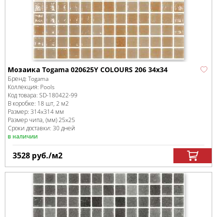
Мозаика Togama 020625Y COLOURS 206 34x34
Бренд:
Togama
Коллекция:
Pools
Код товара:
SD-180422
-99
В коробке
:
18 шт, 2 м
2
Размер:
314x314 мм
Размер чипа, (мм)
25x25
Сроки доставки: 30 дней
в наличии
3528
руб.
/м
2