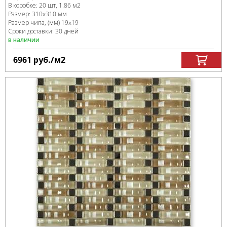
В коробке
:
20 шт, 1.86 м
2
Размер:
310x310 мм
Размер чипа, (мм)
19x19
Сроки доставки: 30 дней
в наличии
6961
руб.
/м
2