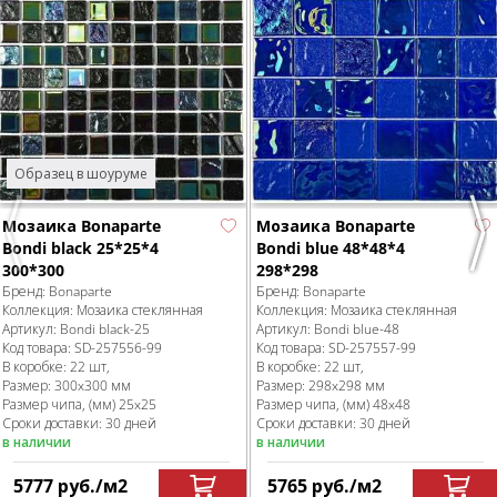
Образец в шоуруме
Мозаика Bonaparte
Мозаика Bonaparte
Previous
Nex
Bondi black 25*25*4
Bondi blue 48*48*4
300*300
298*298
Бренд:
Bonaparte
Бренд:
Bonaparte
Коллекция:
Мозаика стеклянная
Коллекция:
Мозаика стеклянная
Артикул:
Bondi black-25
Артикул:
Bondi blue-48
Код товара:
SD-257556
-99
Код товара:
SD-257557
-99
В коробке
:
22 шт,
В коробке
:
22 шт,
Размер:
300x300 мм
Размер:
298x298 мм
Размер чипа, (мм)
25x25
Размер чипа, (мм)
48x48
Сроки доставки: 30 дней
Сроки доставки: 30 дней
в наличии
в наличии
5777
руб.
/м
2
5765
руб.
/м
2