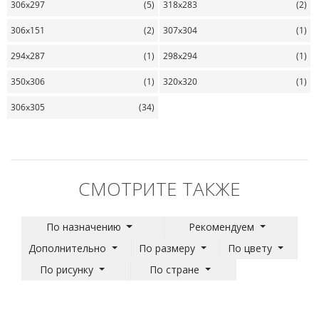
306x297
(5)
318x283
(2)
306x151
(2)
307x304
(1)
294x287
(1)
298x294
(1)
350x306
(1)
320x320
(1)
306x305
(34)
СМОТРИТЕ ТАКЖЕ
По назначению
Рекомендуем
Дополнительно
По размеру
По цвету
По рисунку
По стране