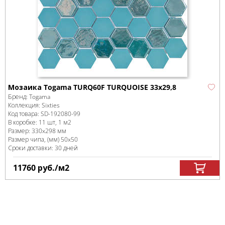
Мозаика Togama TURQ60F TURQUOISE 33x29,8
Бренд:
Togama
Коллекция:
Sixties
Код товара:
SD-192080
-99
В коробке
:
11 шт, 1 м
2
Размер:
330x298 мм
Размер чипа, (мм)
50x50
Сроки доставки: 30 дней
11760
руб.
/м
2