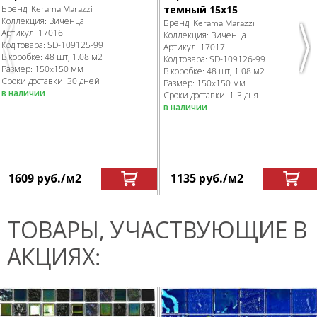
Бренд:
Kerama Marazzi
темный 15х15
Коллекция:
Виченца
Бренд:
Kerama Marazzi
Артикул:
17016
Коллекция:
Виченца
Код товара:
SD-109125
-99
Артикул:
17017
Previous
Nex
В коробке
:
48 шт, 1.08 м
2
Код товара:
SD-109126
-99
Размер:
150x150 мм
В коробке
:
48 шт, 1.08 м
2
Сроки доставки: 30 дней
Размер:
150x150 мм
в наличии
Сроки доставки: 1-3 дня
в наличии
1609
руб.
/м
2
1135
руб.
/м
2
ТОВАРЫ, УЧАСТВУЮЩИЕ В
АКЦИЯХ: