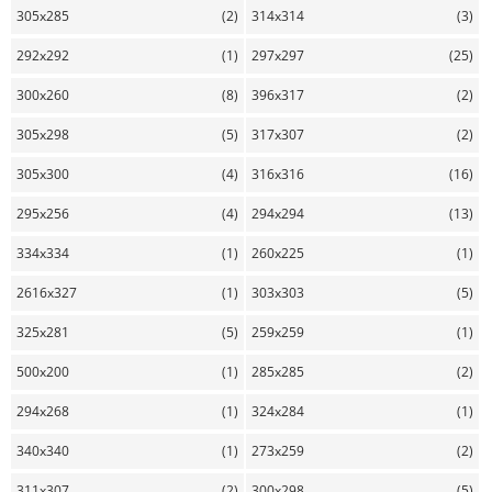
305x285
(2)
314x314
(3)
292x292
(1)
297x297
(25)
300x260
(8)
396x317
(2)
305x298
(5)
317x307
(2)
305x300
(4)
316x316
(16)
295x256
(4)
294x294
(13)
334x334
(1)
260x225
(1)
2616x327
(1)
303x303
(5)
325x281
(5)
259x259
(1)
500x200
(1)
285x285
(2)
294x268
(1)
324x284
(1)
340x340
(1)
273x259
(2)
311x307
(2)
300x298
(5)