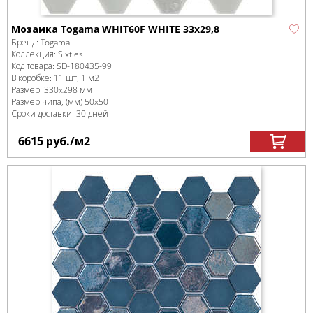
Мозаика Togama WHIT60F WHITE 33x29,8
Бренд:
Togama
Коллекция:
Sixties
Код товара:
SD-180435
-99
В коробке
:
11 шт, 1 м
2
Размер:
330x298 мм
Размер чипа, (мм)
50x50
Сроки доставки: 30 дней
6615
руб.
/м
2