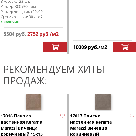
В коробке
:
22 шт,
Размер:
300x300 мм
Размер чипа, (мм)
20x20
Сроки доставки: 30 дней
в наличии
5504
руб.
2752
руб.
/м
2
10309
руб.
/м
2
РЕКОМЕНДУЕМ ХИТЫ
ПРОДАЖ:
17016 Плитка
17017 Плитка
настенная Kerama
настенная Kerama
Marazzi Виченца
Marazzi Виченца
коричневый 15х15
коричневый