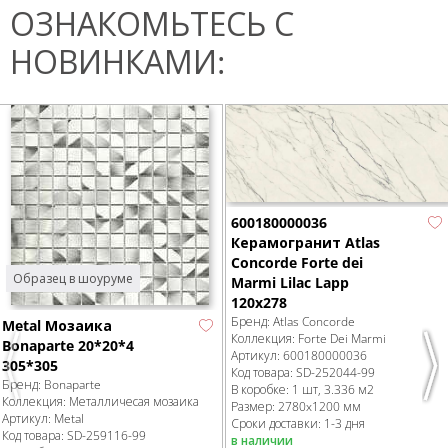
ОЗНАКОМЬТЕСЬ С
НОВИНКАМИ:
600180000036
Керамогранит Atlas
Concorde Forte dei
Образец в шоуруме
Marmi Lilac Lapp
120x278
Бренд:
Atlas Concorde
Metal Мозаика
Коллекция:
Forte Dei Marmi
Bonaparte 20*20*4
Артикул:
600180000036
305*305
Previous
Nex
Код товара:
SD-252044
-99
Бренд:
Bonaparte
В коробке
:
1 шт, 3.336 м
2
Коллекция:
Металличесая мозаика
Размер:
2780x1200 мм
Артикул:
Metal
Сроки доставки: 1-3 дня
Код товара:
SD-259116
-99
в наличии