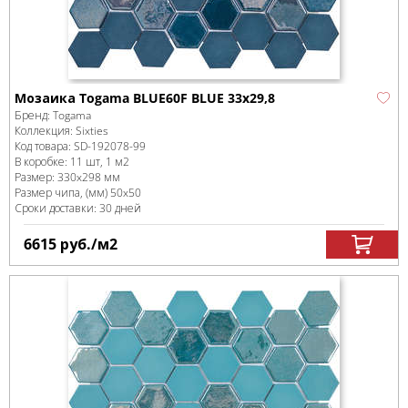
Мозаика Togama BLUE60F BLUE 33x29,8
Бренд:
Togama
Коллекция:
Sixties
Код товара:
SD-192078
-99
В коробке
:
11 шт, 1 м
2
Размер:
330x298 мм
Размер чипа, (мм)
50x50
Сроки доставки: 30 дней
6615
руб.
/м
2