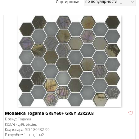
по популярности
Cортировка:
Мозаика Togama GREY60F GREY 33x29,8
Бренд:
Togama
Коллекция:
Sixties
Код товара:
SD-180432
-99
В коробке
:
11 шт, 1 м
2