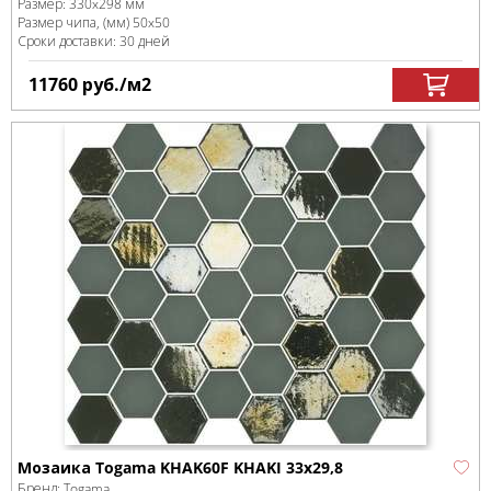
Размер:
330x298 мм
Размер чипа, (мм)
50x50
Сроки доставки: 30 дней
11760
руб.
/м
2
Мозаика Togama KHAK60F KHAKI 33x29,8
Бренд:
Togama