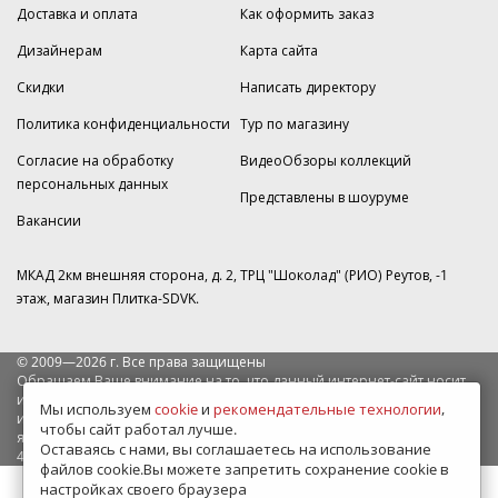
Доставка и оплата
Как оформить заказ
Дизайнерам
Карта сайта
Скидки
Написать директору
Политика конфиденциальности
Тур по магазину
Согласие на обработку
ВидеоОбзоры коллекций
персональных данных
Представлены в шоуруме
Вакансии
МКАД 2км внешняя сторона, д. 2, ТРЦ "Шоколад" (РИО) Реутов, -1
этаж, магазин Плитка-SDVK.
© 2009—2026 г. Все права защищены
Обращаем Ваше внимание на то, что данный интернет-сайт носит
исключительно информационный характер и ни при каких условиях
Мы используем
cookie
и
рекомендательные технологии
,
информационные материалы и цены, размещенные на сайте, не
чтобы сайт работал лучше.
являются публичной офертой, определяемой положениями Статьи
Оставаясь с нами, вы соглашаетесь на использование
437 Гражданского кодекса РФ.
файлов cookie.Вы можете запретить сохранение cookie в
настройках своего браузера