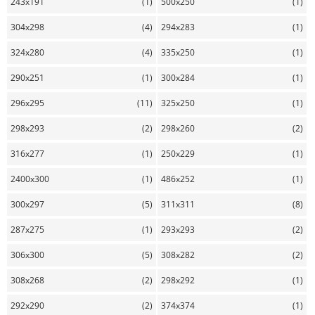
243x191
(1)
500x250
(1)
304x298
(4)
294x283
(1)
324x280
(4)
335x250
(1)
290x251
(1)
300x284
(1)
296x295
(11)
325x250
(1)
298x293
(2)
298x260
(2)
316x277
(1)
250x229
(1)
2400x300
(1)
486x252
(1)
300x297
(5)
311x311
(8)
287x275
(1)
293x293
(2)
306x300
(5)
308x282
(2)
308x268
(2)
298x292
(1)
292x290
(2)
374x374
(1)