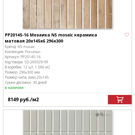
PP20145-16 Мозаика NS mosaic керамика
матовая 20x145x6 296x300
Бренд:
NS mosaic
Коллекция:
Porcelain
Артикул:
PP20145-16
Код товара:
SD-265929
-99
В коробке
:
12 шт, 1.066 м
2
Размер:
296x300 мм
Размер чипа, (мм)
20x145
Сроки доставки: 30 дней
в наличии
8149
руб.
/м
2