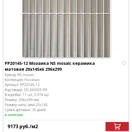
PP20145-12 Мозаика NS mosaic керамика
матовая 20x145x6 296x299
Бренд:
NS mosaic
Коллекция:
Porcelain
Артикул:
PP20145-12
Код товара:
SD-265925
-99
В коробке
:
11 шт, 0.974 м
2
Размер:
296x299 мм
Размер чипа, (мм)
20x145
Сроки доставки: 30 дней
в наличии
9173
руб.
/м
2