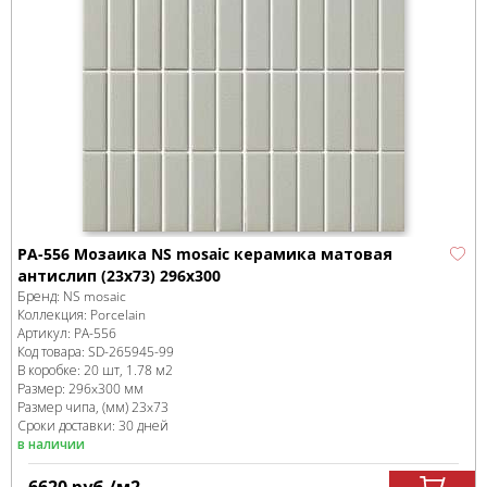
PA-556 Мозаика NS mosaic керамика матовая
антислип (23x73) 296x300
Бренд:
NS mosaic
Коллекция:
Porcelain
Артикул:
PA-556
Код товара:
SD-265945
-99
В коробке
:
20 шт, 1.78 м
2
Размер:
296x300 мм
Размер чипа, (мм)
23x73
Сроки доставки: 30 дней
в наличии
6620
руб.
/м
2