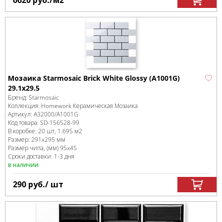
Мозаика Starmosaic Brick White Glossy (A1001G)
29.1x29.5
Бренд:
Starmosaic
Коллекция:
Homework Керамическая Мозаика
Артикул:
A32000/A1001G
Код товара:
SD-156528
-99
В коробке
:
20 шт, 1.695 м
2
Размер:
291x295 мм
Размер чипа, (мм)
95x45
Сроки доставки: 1-3 дня
в наличии
290
руб.
/ шт