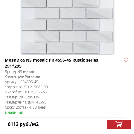
Мозаика NS mosaic PR 4595-45 Rustic series
291*295
Бренд:
NS mosaic
Коллекция:
Porcelain
Артикул:
PR4595-45
Код товара:
SD-219085
-99
В коробке
:
18 шт, 1.55 м
2
Размер:
291x295 мм
Размер чипа, (мм)
45x95
Сроки доставки: 30 дней
в наличии
6113
руб.
/м
2