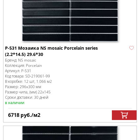
P-531 Мозаика NS mosaic Porcelain series
(2.2*14.5) 29.6*30
Бренд:
NS mosaic
Коллекция:
Porcelain
Артикул:
P-531
Код товара:
SD-219061
-99
В коробке
:
12 шт, 1.066 м
2
Размер:
296x300 мм
Размер чипа, (мм)
22x145
Сроки доставки: 30 дней
в наличии
6718
руб.
/м
2