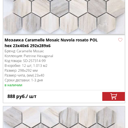
Мозаика Caramelle Mosaic Nuvola rosato POL
hex 23x40x6 292x289x6
Бренд:
Caramelle Mosaic
Коллекция:
Pietrine Hexagonal
Код товара:
SD-257314
-99
В коробке
:
12 шт, 1.013 м
2
Размер:
298x292 мм
Размер чипа, (мм)
23x40
Сроки доставки: 1-3 дня
в наличии
888
руб.
/ шт