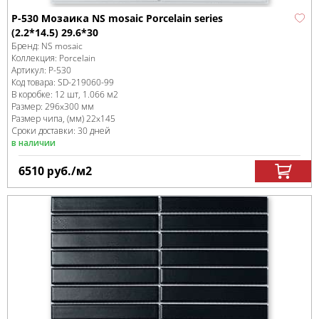
P-530 Мозаика NS mosaic Porcelain series
(2.2*14.5) 29.6*30
Бренд:
NS mosaic
Коллекция:
Porcelain
Артикул:
P-530
Код товара:
SD-219060
-99
В коробке
:
12 шт, 1.066 м
2
Размер:
296x300 мм
Размер чипа, (мм)
22x145
Сроки доставки: 30 дней
в наличии
6510
руб.
/м
2