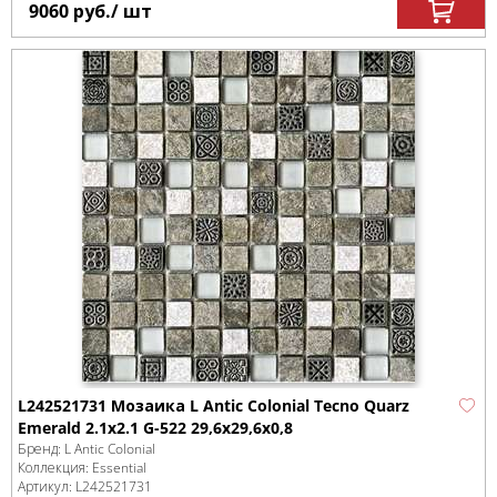
9060
руб.
/ шт
L242521731 Мозаика L Antic Colonial Tecno Quarz
Emerald 2.1x2.1 G-522 29,6x29,6x0,8
Бренд:
L Antic Colonial
Коллекция:
Essential
Артикул:
L242521731