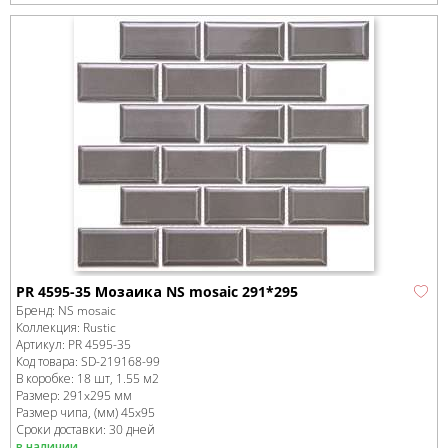
PR 4595-35 Мозаика NS mosaic 291*295
Бренд:
NS mosaic
Коллекция:
Rustic
Артикул:
PR 4595-35
Код товара:
SD-219168
-99
В коробке
:
18 шт, 1.55 м
2
Размер:
291x295 мм
Размер чипа, (мм)
45x95
Сроки доставки: 30 дней
в наличии