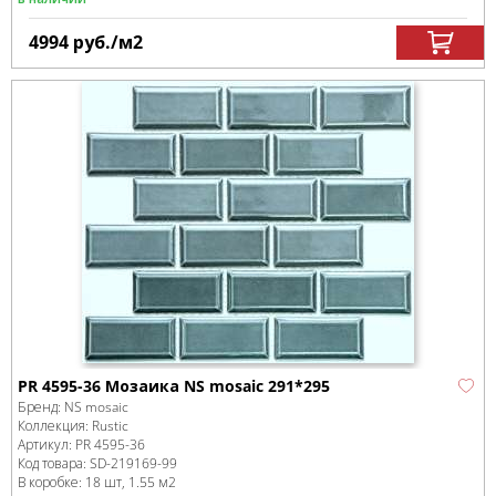
4994
руб.
/м
2
PR 4595-36 Мозаика NS mosaic 291*295
Бренд:
NS mosaic
Коллекция:
Rustic
Артикул:
PR 4595-36
Код товара:
SD-219169
-99
В коробке
:
18 шт, 1.55 м
2