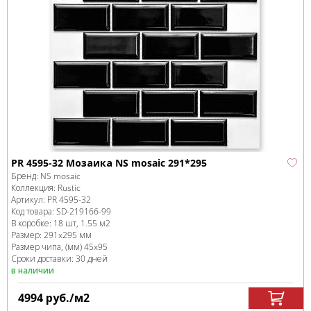
PR 4595-32 Мозаика NS mosaic 291*295
Бренд:
NS mosaic
Коллекция:
Rustic
Артикул:
PR 4595-32
Код товара:
SD-219166
-99
В коробке
:
18 шт, 1.55 м
2
Размер:
291x295 мм
Размер чипа, (мм)
45x95
Сроки доставки: 30 дней
в наличии
4994
руб.
/м
2