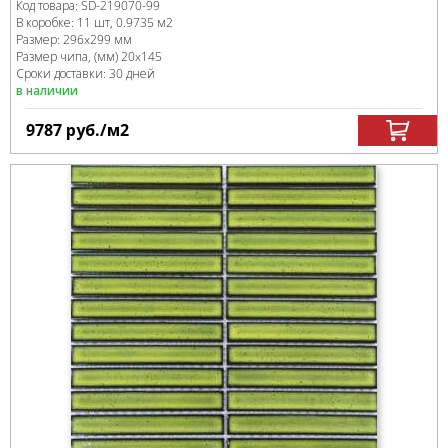
Код товара:
SD-219070
-99
В коробке
:
11 шт, 0.9735 м
2
Размер:
296x299 мм
Размер чипа, (мм)
20x145
Сроки доставки: 30 дней
в наличии
9787
руб.
/м
2