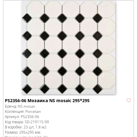
PS2356-06 Мозаика NS mosaic 295*295
Бренд:
NS mosaic
Коллекция:
Porcelain
Артикул:
PS2356-06
Код товара:
SD-219115
-99
В коробке
:
23 шт, 1.8 м
2
Размер:
295x295 мм