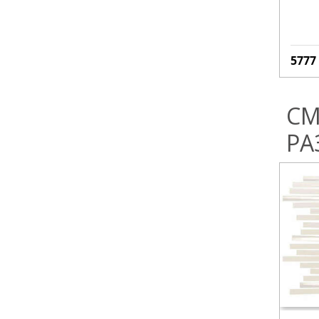
5777
СМ
РА