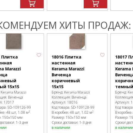
КОМЕНДУЕМ ХИТЫ ПРОДАЖ:
7 Плитка
18016 Плитка
18017 П
енная
настенная
настен
a Marazzi
Kerama Marazzi
Kerama 
нца
Виченца
Виченц
чневый
коричневый
коричн
ый 15х15
15х15
темный
:
Kerama Marazzi
Бренд:
Kerama Marazzi
Бренд:
Ke
кция:
Виченца
Коллекция:
Виченца
Коллекци
л:
17017
Артикул:
18016
Артикул:
1
вара:
SD-109126
-99
Код товара:
SD-109128
-99
Код товара
2
2
бке
:
48 шт, 1.08 м
В коробке
:
48 шт, 1.02 м
В коробке
р:
150x150 мм
Размер:
150x150 мм
Размер:
1
доставки: 1-3 дня
Сроки доставки: 1-3 дня
Сроки дост
ичии
в наличии
в наличи