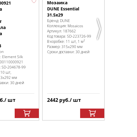
Сроки доставк
Мозаика
00921
DUNE Essential
а
31.5x29
Бренд:
DUNE
т
Коллекция:
Mosaicos
ла
Артикул:
187662
а
Код товара:
SD-223726
-99
2
В коробке
:
11 шт, 1 м
3
Размер:
315x290 мм
lon
Сроки доставки: 30 дней
я:
Element Silk
00110000921
:
SD-204678
-99
:
10 шт,
13x292 мм
тавки: 30 дней
б.
/ шт
2442
руб.
/ шт
2442
руб.