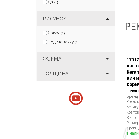
Да
(1)
РИСУНОК
РЕ
Яркая
(1)
Под мозаику
(1)
ФОРМАТ
1701
наст
Keram
ТОЛЩИНА
Виче
кори
темн
Бренд
Колле
Артику
Код то
В коро
Разме
Сроки 
в нал