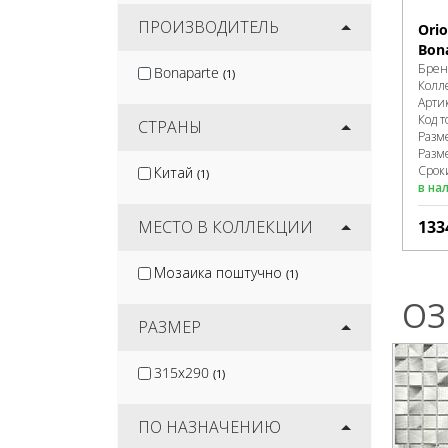
ПРОИЗВОДИТЕЛЬ
Ori
Bon
Брен
Bonaparte
(1)
Колл
Арти
Код т
СТРАНЫ
Разм
Разм
Срок
Китай
(1)
в на
МЕСТО В КОЛЛЕКЦИИ
133
Мозаика поштучно
(1)
ОЗ
РАЗМЕР
315x290
(1)
ПО НАЗНАЧЕНИЮ