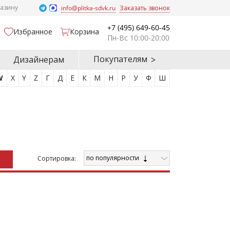
газину
info@plitka-sdvk.ru
Заказать звонок
+7 (495) 649-60-45
Избранное
Корзина
Пн-Вс 10:00-20:00
Покупателям
Дизайнерам
W
X
Y
Z
Г
Д
Е
К
М
Н
Р
У
Ф
Ш
по популярности
Cортировка: