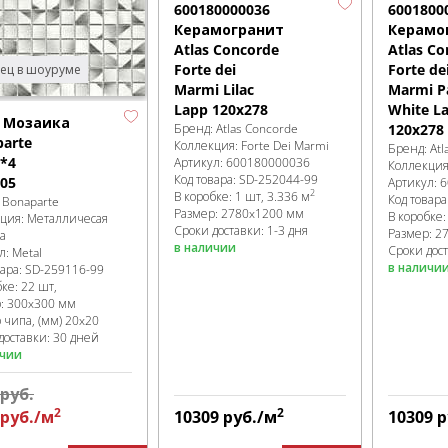
600180000036
6001800
Керамогранит
Керамо
Atlas Concorde
Atlas Co
Forte dei
Forte de
ец в шоуруме
Marmi Lilac
Marmi P
Lapp 120x278
White L
l Мозаика
Бренд:
Atlas Concorde
120x278
arte
Коллекция:
Forte Dei Marmi
Бренд:
Atl
*4
Артикул:
600180000036
Коллекци
Код товара:
SD-252044
-99
05
Артикул:
6
2
В коробке
:
1 шт, 3.336 м
Код товара
:
Bonaparte
Размер:
2780x1200 мм
В коробке
кция:
Металличесая
Сроки доставки: 1-3 дня
Размер:
2
а
в наличии
Сроки дост
л:
Metal
в наличи
вара:
SD-259116
-99
бке
:
22 шт,
р:
300x300 мм
 чипа, (мм)
20x20
доставки: 30 дней
ичии
руб.
2
2
руб.
/м
10309
руб.
/м
10309
р