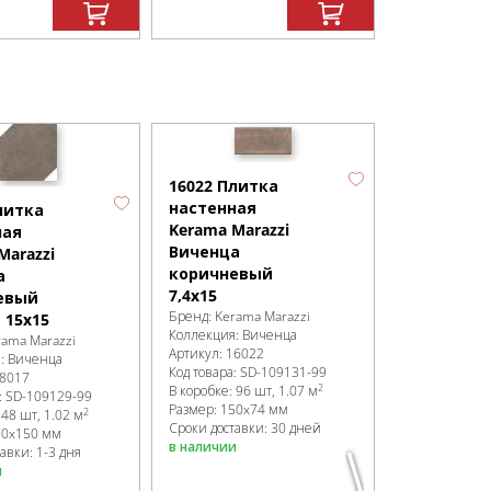
16022 Плитка
16023 Пли
настенная
настенная
литка
Kerama Marazzi
Kerama Mar
ная
Виченца
Виченца
Marazzi
коричневый
коричнев
а
7,4х15
темный 7,
евый
Бренд:
Kerama Marazzi
Бренд:
Kerama
 15х15
Коллекция:
Виченца
Коллекция:
В
rama Marazzi
Артикул:
16022
Артикул:
1602
я:
Виченца
Код товара:
SD-109131
-99
Код товара:
SD
8017
2
В коробке
:
96 шт, 1.07 м
В коробке
:
96 
:
SD-109129
-99
Размер:
150x74 мм
Размер:
150x
2
:
48 шт, 1.02 м
Сроки доставки: 30 дней
Сроки доставк
50x150 мм
в наличии
в наличии
авки: 1-3 дня
и