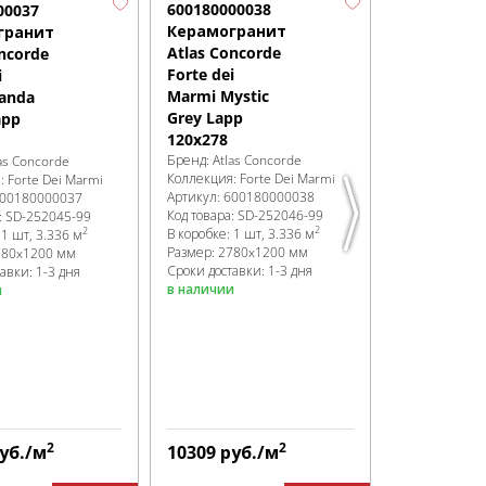
600180000038
6001800000
00037
Керамогранит
Керамогр
гранит
Atlas Concorde
Atlas Conc
ncorde
Forte dei
Forte dei
i
Marmi Mystic
Marmi Omb
anda
Grey Lapp
di Caravagg
app
120x278
Lapp 120x2
Бренд:
Atlas Concorde
Бренд:
Atlas 
as Concorde
Коллекция:
Forte Dei Marmi
Коллекция:
Fo
я:
Forte Dei Marmi
Артикул:
600180000038
Артикул:
6001
00180000037
Код товара:
SD-252046
-99
Код товара:
SD
:
SD-252045
-99
2
2
В коробке
:
1 шт, 3.336 м
В коробке
:
1 ш
:
1 шт, 3.336 м
Размер:
2780x1200 мм
Размер:
2780
780x1200 мм
Сроки доставки: 1-3 дня
Сроки доставк
авки: 1-3 дня
в наличии
в наличии
и
2
2
уб.
/м
10309
руб.
/м
10309
руб