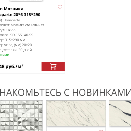
on Мозаика
aparte 20*6 315*290
д:
Bonaparte
екция:
Мозаика стеклянная
кул:
Orion
овара:
SD-155146
-99
ер:
315x290 мм
ер чипа, (мм)
20x20
и доставки: 30 дней
личии
2
48
руб.
/м
НАКОМЬТЕСЬ С НОВИНКАМИ