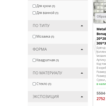
Для кухни
(1)
Для ванной
(1)
Образ
ПО ТИПУ
Meta
Bonap
Мозаика
(1)
20*20
305*3
Бренд
ФОРМА
Колле
мозаик
Квадратная
Артику
(1)
Код то
В коро
Разме
ПО МАТЕРИАЛУ
Размер
Сроки 
Стекло
в нал
(1)
5504
ЭКСПОЗИЦИЯ
2752