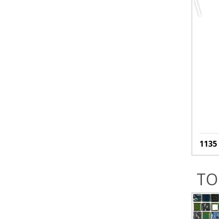
1135
ТО