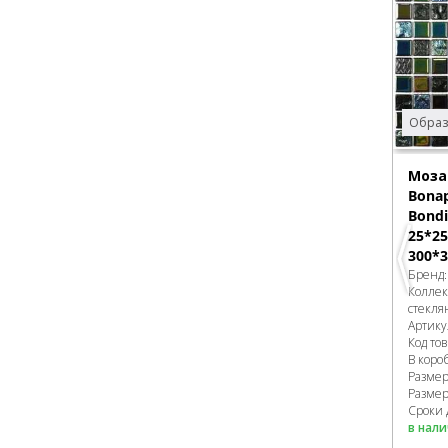
Образ
Моза
Bonap
Bondi
25*25
300*3
Бренд
Колле
стекля
Артику
Код то
В коро
Разме
Размер
Сроки 
в нал