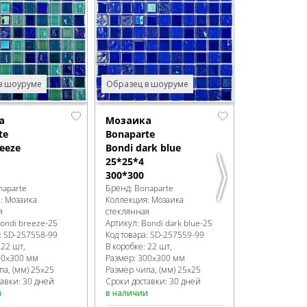
Pandora
Мозаика
Bonaparte
4*20*20
327*327
Бренд:
Bonapa
Коллекция:
М
в шоуруме
Образец в шоуруме
стеклянная
Артикул:
Pand
Код товара:
SD
а
Мозаика
В коробке
:
20 
te
Bonaparte
Размер:
327x
eeze
Bondi dark blue
Размер чипа,
25*25*4
Сроки доставк
300*300
в наличии
naparte
Бренд:
Bonaparte
я:
Мозаика
Коллекция:
Мозаика
я
стеклянная
ondi breeze-25
Артикул:
Bondi dark blue-25
:
SD-257558
-99
Код товара:
SD-257559
-99
:
22 шт,
В коробке
:
22 шт,
00x300 мм
Размер:
300x300 мм
па, (мм)
25x25
Размер чипа, (мм)
25x25
тавки: 30 дней
Сроки доставки: 30 дней
и
в наличии