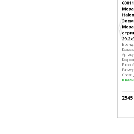
60011
Моза
Italo
Элем
Моза
стри
29.2x
Бренд
Колле
Артику
Код то
В коро
Разме
Сроки 
в нал
2545