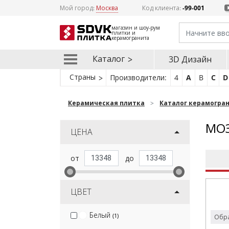
Мой город:
Москва
Код клиента:
-99-001
магазин и шоу-рум
плитки и
керамогранита
Каталог
3D Дизайн
Страны
Производители:
4
A
B
C
D
Керамическая плитка
Каталог керамогра
МОЗ
ЦЕНА
ЦВЕТ
Белый
(1)
Обра