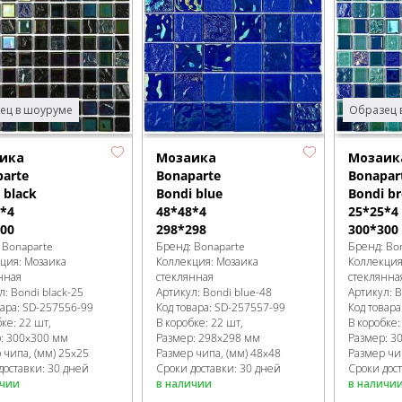
ец в шоуруме
Образец 
ика
Мозаика
Мозаик
arte
Bonaparte
Bonapar
 black
Bondi blue
Bondi br
*4
48*48*4
25*25*4
00
298*298
300*300
:
Bonaparte
Бренд:
Bonaparte
Бренд:
Bo
кция:
Мозаика
Коллекция:
Мозаика
Коллекци
нная
стеклянная
стеклянна
л:
Bondi black-25
Артикул:
Bondi blue-48
Артикул:
B
вара:
SD-257556
-99
Код товара:
SD-257557
-99
Код товара
бке
:
22 шт,
В коробке
:
22 шт,
В коробке
р:
300x300 мм
Размер:
298x298 мм
Размер:
3
 чипа, (мм)
25x25
Размер чипа, (мм)
48x48
Размер чи
доставки: 30 дней
Сроки доставки: 30 дней
Сроки дос
ичии
в наличии
в наличи