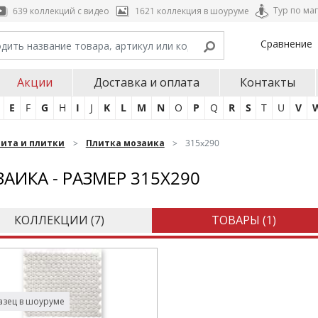
Тур по ма
639 коллекций с видео
1621 коллекция в шоуруме
Сравнение
Акции
Доставка и оплата
Контакты
E
F
G
H
I
J
K
L
M
N
O
P
Q
R
S
T
U
V
нита и плитки
Плитка мозаика
315x290
АИКА - РАЗМЕР 315X290
КОЛЛЕКЦИИ (
7
)
ТОВАРЫ (
1
)
зец в шоуруме