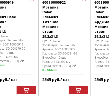
0000919
600110000922
6001100
ика
Мозаика
Мозаик
n
Italon
Italon
ент Нэве
Элемент
Элемен
ика
Титанио
Арджил
п
Мозаика
Мозаик
31.3
стрип
стрип
:
Italon
29.2x31.3
29.2x31.
кция:
Element Silk
Бренд:
Italon
Бренд:
Ita
л:
600110000919
Коллекция:
Element Silk
Коллекци
вара:
SD-204679
-99
Артикул:
600110000922
Артикул:
6
бке
:
10 шт,
Код товара:
SD-204681
-99
Код товара
р:
313x292 мм
В коробке
:
10 шт,
В коробке
доставки: 30 дней
Размер:
313x292 мм
Размер:
3
ичии
Сроки доставки: 30 дней
Сроки дос
в наличии
руб.
/ шт
2545
руб.
/ шт
2545
ру