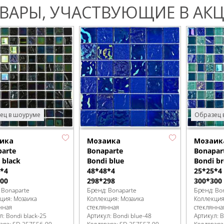
ВАРЫ, УЧАСТВУЮЩИЕ В АКЦ
ец в шоуруме
Образец 
ика
Мозаика
Мозаик
arte
Bonaparte
Bonapar
 black
Bondi blue
Bondi br
*4
48*48*4
25*25*4
00
298*298
300*300
:
Bonaparte
Бренд:
Bonaparte
Бренд:
Bo
кция:
Мозаика
Коллекция:
Мозаика
Коллекци
нная
стеклянная
стеклянна
л:
Bondi black-25
Артикул:
Bondi blue-48
Артикул:
B