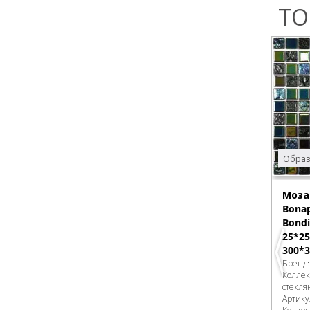
ТО
Образ
Моза
Bonap
Bondi
25*25
300*3
Бренд
Колле
стекля
Артику