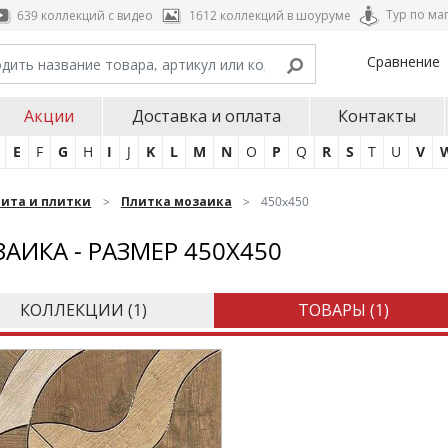
Тур по ма
639 коллекций с видео
1612 коллекций в шоуруме
Сравнение
Акции
Доставка и оплата
Контакты
E
F
G
H
I
J
K
L
M
N
O
P
Q
R
S
T
U
V
нита и плитки
Плитка мозаика
450x450
АИКА - РАЗМЕР 450X450
КОЛЛЕКЦИИ (
1
)
ТОВАРЫ (
1
)