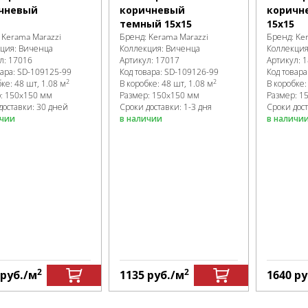
чневый
коричневый
коричн
темный 15х15
15х15
:
Kerama Marazzi
Бренд:
Kerama Marazzi
Бренд:
Ke
кция:
Виченца
Коллекция:
Виченца
Коллекци
л:
17016
Артикул:
17017
Артикул:
1
вара:
SD-109125
-99
Код товара:
SD-109126
-99
Код товара
2
2
бке
:
48 шт, 1.08 м
В коробке
:
48 шт, 1.08 м
В коробке
р:
150x150 мм
Размер:
150x150 мм
Размер:
1
доставки: 30 дней
Сроки доставки: 1-3 дня
Сроки дост
ичии
в наличии
в наличи
2
2
руб.
/м
1135
руб.
/м
1640
ру