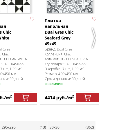
Helen War
45х45
Бренд:
Dual G
Коллекция:
Ch
Плитка
Артикул:
DG_
ная
напольная
Код товара:
SD
s Chic
Dual Gres Chic
В коробке
:
7 ш
Размер:
450x
White
Seaford Grey
Сроки доставк
45х45
в наличии
l Gres
Бренд:
Dual Gres
я:
Chic
Коллекция:
Chic
G_CH_CAR_WH_N
Артикул:
DG_CH_SEA_GR_N
:
SD-116450
-99
Код товара:
SD-116459
-99
2
2
:
7 шт, 1.39 м
В коробке
:
7 шт, 1.39 м
50x450 мм
Размер:
450x450 мм
тавки: 30 дней
Сроки доставки: 30 дней
и
в наличии
2
2
б.
/м
4414
руб.
/м
4414
руб.
295x295
(13)
30х30
(362)