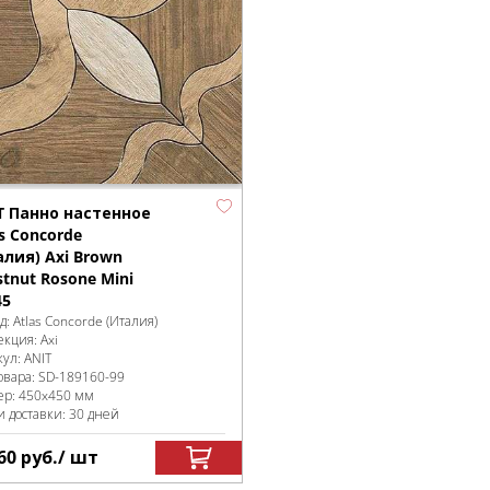
T Панно настенное
s Concorde
алия) Axi Brown
stnut Rosone Mini
45
д:
Atlas Concorde (Италия)
екция:
Axi
кул:
ANIT
овара:
SD-189160
-99
ер:
450x450 мм
и доставки: 30 дней
60
руб.
/ шт