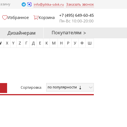
газину
info@plitka-sdvk.ru
Заказать звонок
+7 (495) 649-60-45
Избранное
Корзина
Пн-Вс 10:00-20:00
Покупателям
Дизайнерам
W
X
Y
Z
Г
Д
Е
К
М
Н
Р
У
Ф
Ш
по популярности
Cортировка: