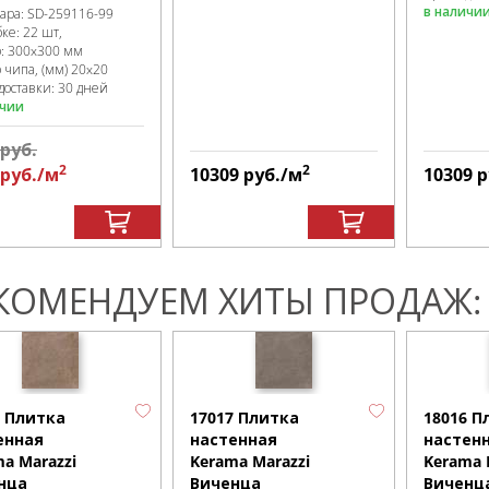
в наличи
вара:
SD-259116
-99
бке
:
22 шт,
р:
300x300 мм
 чипа, (мм)
20x20
доставки: 30 дней
ичии
руб.
2
2
руб.
/м
10309
руб.
/м
10309
р
КОМЕНДУЕМ ХИТЫ ПРОДАЖ:
6 Плитка
17017 Плитка
18016 П
енная
настенная
настен
a Marazzi
Kerama Marazzi
Kerama 
нца
Виченца
Виченц