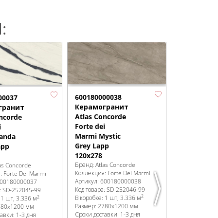
:
600180000038
6001800000
00037
Керамогранит
Керамогр
гранит
Atlas Concorde
Atlas Conc
ncorde
Forte dei
Forte dei
i
Marmi Mystic
Marmi Omb
anda
Grey Lapp
di Caravagg
app
120x278
Lapp 120x2
Бренд:
Atlas Concorde
Бренд:
Atlas 
as Concorde
Коллекция:
Forte Dei Marmi
Коллекция:
Fo
я:
Forte Dei Marmi
Артикул:
600180000038
Артикул:
6001
00180000037
Код товара:
SD-252046
-99
Код товара:
SD
:
SD-252045
-99
2
2
В коробке
:
1 шт, 3.336 м
В коробке
:
1 ш
:
1 шт, 3.336 м
Размер:
2780x1200 мм
Размер:
2780
780x1200 мм
Сроки доставки: 1-3 дня
Сроки доставк
авки: 1-3 дня