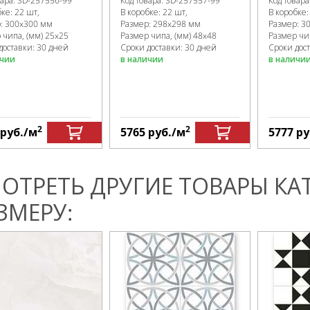
вара:
SD-257556
-99
Код товара:
SD-257557
-99
Код товара
бке
:
22 шт,
В коробке
:
22 шт,
В коробке
р:
300x300 мм
Размер:
298x298 мм
Размер:
3
 чипа, (мм)
25x25
Размер чипа, (мм)
48x48
Размер чи
доставки: 30 дней
Сроки доставки: 30 дней
Сроки дос
ичии
в наличии
в наличи
2
2
руб.
/м
5765
руб.
/м
5777
ру
ОТРЕТЬ ДРУГИЕ ТОВАРЫ КА
ЗМЕРУ: