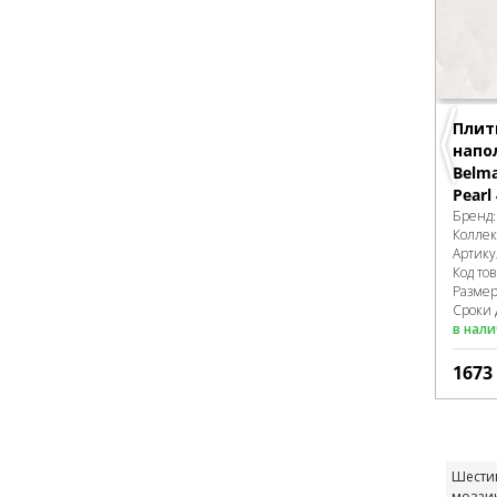
Плит
напо
Belm
Pearl
Бренд
Колле
Артику
Код то
Разме
Сроки 
в нал
1673
Шести
мозаи