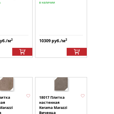
в наличии
в наличии
и
2
2
уб.
/м
10309
руб.
/м
10309
руб
16021 Пли
настенная
литка
18017 Плитка
Kerama Mar
ная
настенная
Виченца
Marazzi
Kerama Marazzi
бежевый
а
Виченца