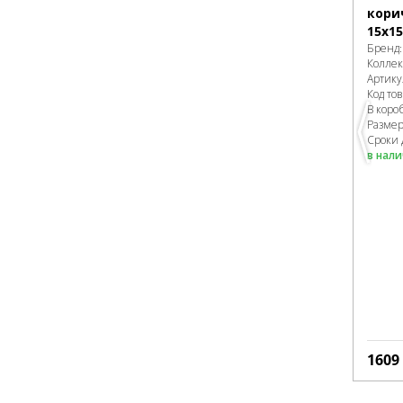
кори
15х15
Бренд
Колле
Артику
Код то
В коро
Разме
Сроки 
в нал
1609