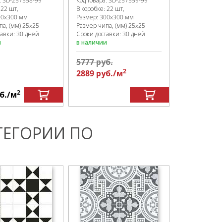
:
SD-257558
-99
Код товара:
SD-257559
-99
:
22 шт,
В коробке
:
22 шт,
00x300 мм
Размер:
300x300 мм
па, (мм)
25x25
Размер чипа, (мм)
25x25
тавки: 30 дней
Сроки доставки: 30 дней
и
в наличии
5777
руб.
2
2889
руб.
/м
2
б.
/м
1000
руб.
ТЕГОРИИ ПО
Плитка
напольна
Dual Gres C