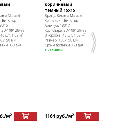
7,4х15
евый
коричневый
Бренд:
Kerama
темный 15х15
Коллекция:
В
rama Marazzi
Бренд:
Kerama Marazzi
Артикул:
1602
я:
Виченца
Коллекция:
Виченца
Код товара:
SD
8016
Артикул:
18017
В коробке
:
96 
:
SD-109128
-99
Код товара:
SD-109129
-99
Размер:
150x
2
2
:
48 шт, 1.02 м
В коробке
:
48 шт, 1.02 м
Сроки доставк
50x150 мм
Размер:
150x150 мм
в наличии
авки: 1-3 дня
Сроки доставки: 1-3 дня
и
в наличии
2
2
б.
/м
1164
руб.
/м
1915
руб.