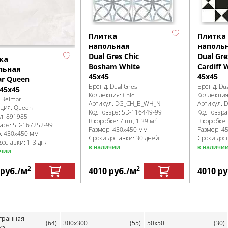
Плитка
Плитка
напольная
наполь
Dual Gres Chic
Dual Gre
ка
Bosham White
Cardiff 
льная
45х45
45х45
ar Queen
Бренд:
Dual Gres
Бренд:
Dua
 45x45
Коллекция:
Chic
Коллекци
:
Belmar
Артикул:
DG_CH_B_WH_N
Артикул:
D
кция:
Queen
Код товара:
SD-116449
-99
Код товара
л:
891985
2
В коробке
:
7 шт, 1.39 м
В коробке
вара:
SD-167252
-99
Размер:
450x450 мм
Размер:
4
р:
450x450 мм
Сроки доставки: 30 дней
Сроки дос
доставки: 1-3 дня
в наличии
в наличи
ичии
2
2
руб.
/м
4010
руб.
/м
4010
ру
гранная
(64)
300x300
(55)
50х50
(30)
ка