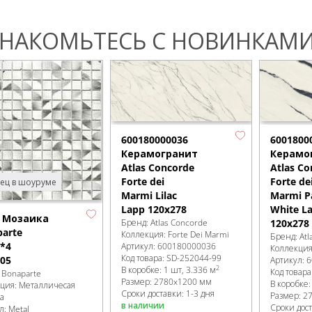
НАКОМЬТЕСЬ С НОВИНКАМИ
600180000036
6001800
Керамогранит
Керамо
Atlas Concorde
Atlas Co
Forte dei
Forte de
ец в шоуруме
Marmi Lilac
Marmi P
Lapp 120x278
White L
l Мозаика
Бренд:
Atlas Concorde
120x278
arte
Коллекция:
Forte Dei Marmi
Бренд:
Atl
*4
Артикул:
600180000036
Коллекци
Код товара:
SD-252044
-99
05
Артикул:
6
2
В коробке
:
1 шт, 3.336 м
Код товара
:
Bonaparte
Размер:
2780x1200 мм
В коробке
кция:
Металличесая
Сроки доставки: 1-3 дня
Размер:
2
а
в наличии
Сроки дост
л:
Metal