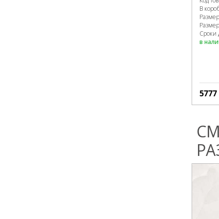
Код то
В коро
Разме
Размер
Сроки 
в нал
5777
СМ
РА