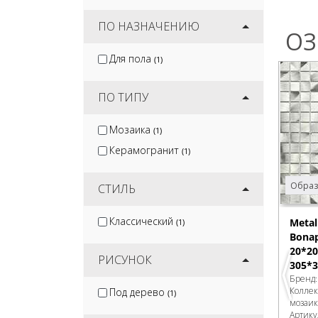
ПО НАЗНАЧЕНИЮ
ОЗ
Для пола
(1)
ПО ТИПУ
Мозаика
(1)
Керамогранит
(1)
Образ
СТИЛЬ
Классический
Meta
(1)
Bonap
20*20
РИСУНОК
305*3
Бренд
Колле
Под дерево
(1)
мозаик
Артику