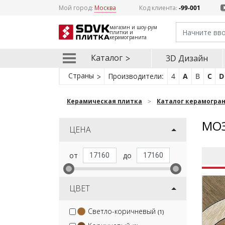
Мой город:
Москва
Код клиента:
-99-001
магазин и шоу-рум
плитки и
керамогранита
Каталог
3D Дизайн
Страны
Производители:
4
A
B
C
D
Керамическая плитка
Каталог керамогра
МОЗ
ЦЕНА
ЦВЕТ
Светло-коричневый
(1)