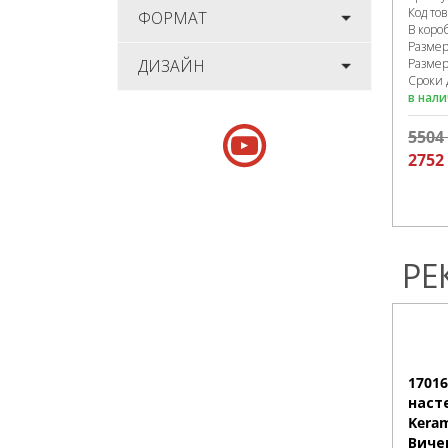
Код то
ФОРМАТ
В коро
Разме
ДИЗАЙН
Размер
Сроки 
в нал
5504
2752
РЕ
1701
наст
Keram
Виче