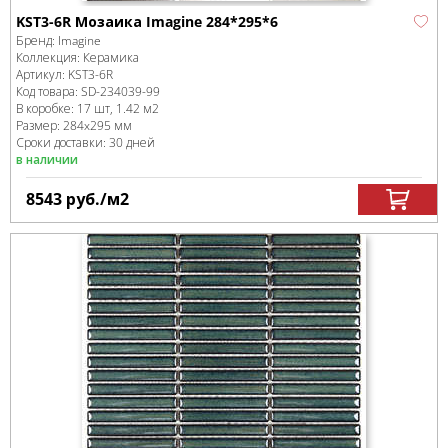
KST3-6R Мозаика Imagine 284*295*6
Бренд:
Imagine
Коллекция:
Керамика
Артикул:
KST3-6R
Код товара:
SD-234039
-99
В коробке
:
17 шт, 1.42 м
2
Размер:
284x295 мм
Сроки доставки: 30 дней
в наличии
8543
руб.
/м
2