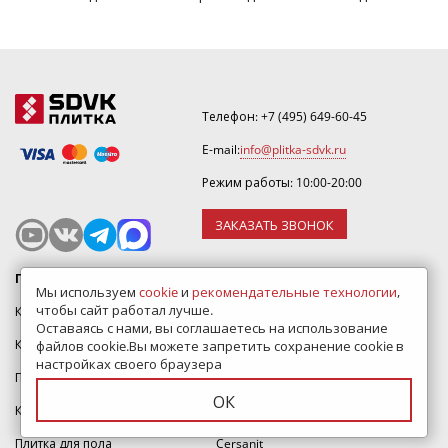
Телефон:
+7 (495) 649-60-45
E-mail:
info@plitka-sdvk.ru
Режим работы: 10:00-20:00
ЗАКАЗАТЬ ЗВОНОК
Плитки
Бренды
Мы используем
cookie
и
рекомендательные технологии
,
чтобы сайт работал лучше.
Каталог плитки
Kerama Marazzi
Оставаясь с нами, вы соглашаетесь на использование
Керамическая плитка
Italon
файлов cookie.Вы можете запретить сохранение cookie в
настройках своего браузера
Плитка для ванной
Laparet
ОК
Керамогранит
Делакора
Плитка для пола
Cersanit