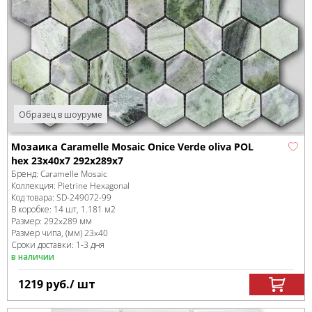
Образец в шоуруме
Мозаика Caramelle Mosaic Onice Verde oliva POL
hex 23x40x7 292x289x7
Бренд:
Caramelle Mosaic
Коллекция:
Pietrine Hexagonal
Код товара:
SD-249072
-99
В коробке
:
14 шт, 1.181 м
2
Размер:
292x289 мм
Размер чипа, (мм)
23x40
Сроки доставки: 1-3 дня
в наличии
1219
руб.
/ шт