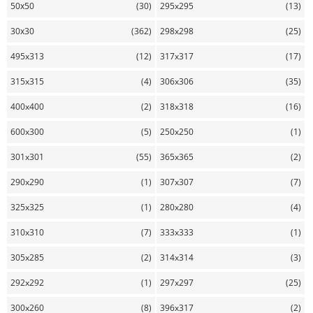
50х50
(30)
295x295
(13)
30х30
(362)
298x298
(25)
495x313
(12)
317x317
(17)
315x315
(4)
306x306
(35)
400x400
(2)
318x318
(16)
600x300
(5)
250x250
(1)
301x301
(55)
365x365
(2)
290x290
(1)
307x307
(7)
325x325
(1)
280x280
(4)
310x310
(7)
333x333
(1)
305x285
(2)
314x314
(3)
292x292
(1)
297x297
(25)
300x260
(8)
396x317
(2)