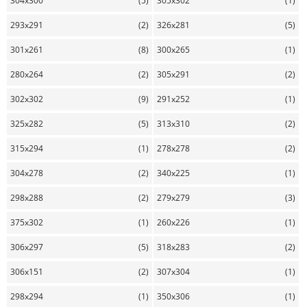
304x300
(5)
305x302
(1)
293x291
(2)
326x281
(5)
301x261
(8)
300x265
(1)
280x264
(2)
305x291
(2)
302x302
(9)
291x252
(1)
325x282
(5)
313x310
(2)
315x294
(1)
278x278
(2)
304x278
(2)
340x225
(1)
298x288
(2)
279x279
(3)
375x302
(1)
260x226
(1)
306x297
(5)
318x283
(2)
306x151
(2)
307x304
(1)
298x294
(1)
350x306
(1)