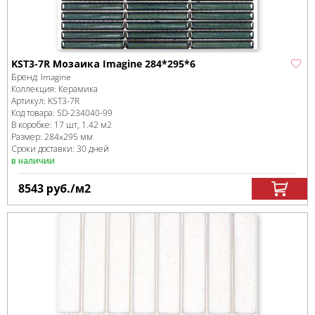
KST3-7R Мозаика Imagine 284*295*6
Бренд:
Imagine
Коллекция:
Керамика
Артикул:
KST3-7R
Код товара:
SD-234040
-99
В коробке
:
17 шт, 1.42 м
2
Размер:
284x295 мм
Сроки доставки: 30 дней
в наличии
8543
руб.
/м
2