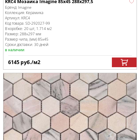
KRC4 Мозаика Imagine 85x45 288x297,5
Бренд:
Imagine
Коллекция:
Керамика
Артикул:
KRC4
Код товара:
SD-292027
-99
В коробке
:
20 шт, 1.714 м
2
Размер:
288x297 мм
Размер чипа, (мм)
85x45
Сроки доставки: 30 дней
в наличии
6145
руб.
/м
2