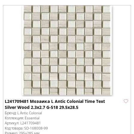
L241709481 Мозаика L Antic Colonial Time Text
Silver Wood 2.3x2.7 G-518 29.5x28.5
Бренд:
L Antic Colonial
Коллекция:
Essential
Артикул:
L241709481
Код товара:
SD-168008
-99
Размер:
295x285 мм