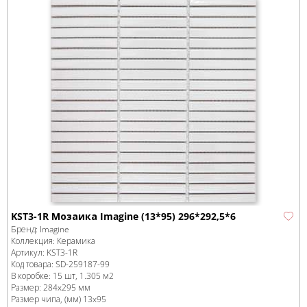
KST3-1R Мозаика Imagine (13*95) 296*292,5*6
Бренд:
Imagine
Коллекция:
Керамика
Артикул:
KST3-1R
Код товара:
SD-259187
-99
В коробке
:
15 шт, 1.305 м
2
Размер:
284x295 мм
Размер чипа, (мм)
13x95