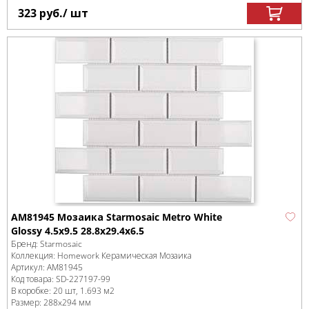
323
руб.
/ шт
AM81945 Мозаика Starmosaic Metro White
Glossy 4.5х9.5 28.8х29.4х6.5
Бренд:
Starmosaic
Коллекция:
Homework Керамическая Мозаика
Артикул:
AM81945
Код товара:
SD-227197
-99
В коробке
:
20 шт, 1.693 м
2
Размер:
288x294 мм