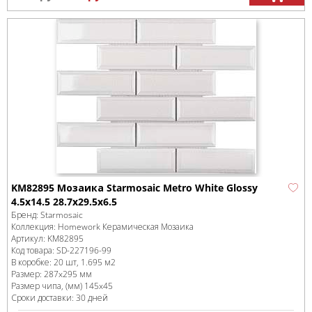
KM82895 Мозаика Starmosaic Metro White Glossy
4.5х14.5 28.7х29.5х6.5
Бренд:
Starmosaic
Коллекция:
Homework Керамическая Мозаика
Артикул:
KM82895
Код товара:
SD-227196
-99
В коробке
:
20 шт, 1.695 м
2
Размер:
287x295 мм
Размер чипа, (мм)
145x45
Сроки доставки: 30 дней