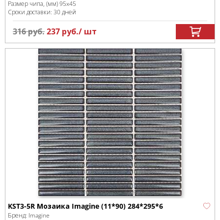
Размер чипа, (мм)
95x45
Сроки доставки: 30 дней
316
руб.
237
руб.
/ шт
KST3-5R Мозаика Imagine (11*90) 284*295*6
Бренд:
Imagine