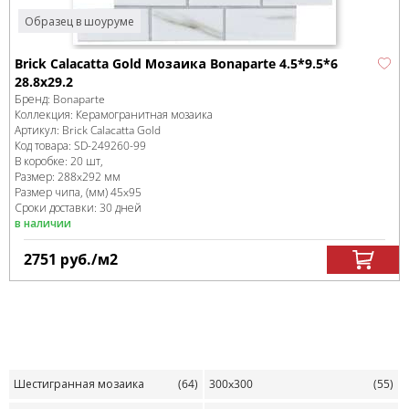
Образец в шоуруме
Brick Calacatta Gold Мозаика Bonaparte 4.5*9.5*6
28.8x29.2
Бренд:
Bonaparte
Коллекция:
Керамогранитная мозаика
Артикул:
Brick Calacatta Gold
Код товара:
SD-249260
-99
В коробке
:
20 шт,
Размер:
288x292 мм
Размер чипа, (мм)
45x95
Сроки доставки: 30 дней
в наличии
2751
руб.
/м
2
Шестигранная мозаика
(64)
300x300
(55)