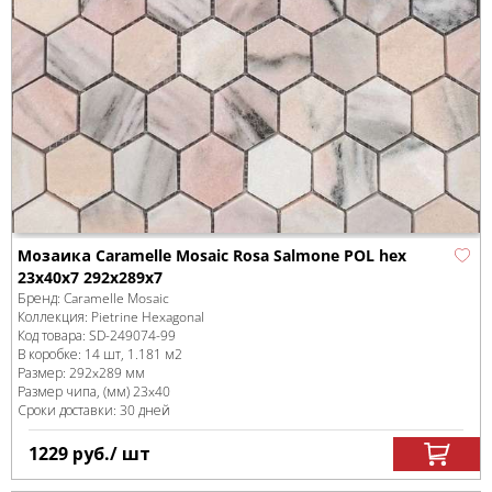
Мозаика Caramelle Mosaic Rosa Salmone POL hex
23x40x7 292x289x7
Бренд:
Caramelle Mosaic
Коллекция:
Pietrine Hexagonal
Код товара:
SD-249074
-99
В коробке
:
14 шт, 1.181 м
2
Размер:
292x289 мм
Размер чипа, (мм)
23x40
Сроки доставки: 30 дней
1229
руб.
/ шт