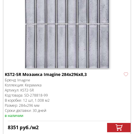
KST2-5R Мозаика Imagine 284x296x8,3
Бренд:
Imagine
Коллекция:
Керамика
Артикул:
KST2-5R
Код товара:
SD-278818
-99
В коробке
:
12 шт, 1.008 м
2
Размер:
284x296 мм
Сроки доставки: 30 дней
в наличии
8351
руб.
/м
2