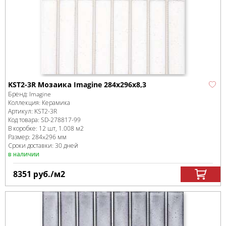
KST2-3R Мозаика Imagine 284x296x8,3
Бренд:
Imagine
Коллекция:
Керамика
Артикул:
KST2-3R
Код товара:
SD-278817
-99
В коробке
:
12 шт, 1.008 м
2
Размер:
284x296 мм
Сроки доставки: 30 дней
в наличии
8351
руб.
/м
2