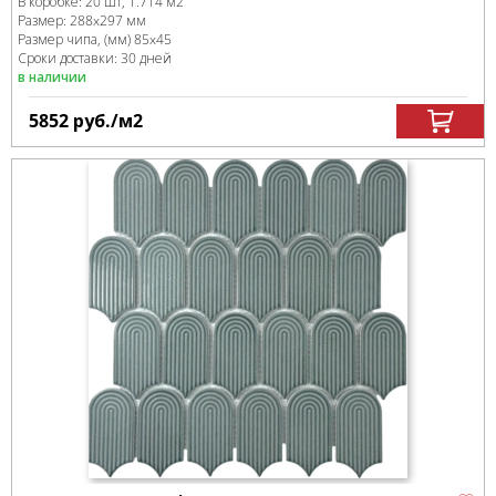
В коробке
:
20 шт, 1.714 м
2
Размер:
288x297 мм
Размер чипа, (мм)
85x45
Сроки доставки: 30 дней
в наличии
5852
руб.
/м
2