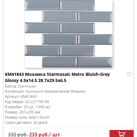
KM41843 Мозаика Starmosaic Metro Bluish-Grey
Glossy 4.5х14.5 28.7х29.5х6.5
Бренд:
Starmosaic
Коллекция:
Homework Керамическая Мозаика
Артикул:
KM41843
Код товара:
SD-227194
-99
В коробке
:
20 шт, 1.695 м
2
Размер:
287x295 мм
Размер чипа, (мм)
145x45
Сроки доставки: 30 дней
332
руб.
233
руб.
/ шт