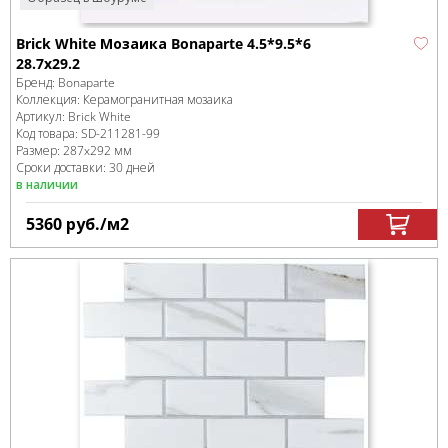
Brick White Мозаика Bonaparte 4.5*9.5*6
28.7x29.2
Бренд:
Bonaparte
Коллекция:
Керамогранитная мозаика
Артикул:
Brick White
Код товара:
SD-211281
-99
Размер:
287x292 мм
Сроки доставки: 30 дней
в наличии
5360
руб.
/м
2