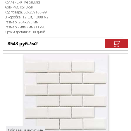
Коллекция:
Керамика
Артикул:
KST3-5R
Код товара:
SD-259188
-99
В коробке
:
12 шт, 1.008 м
2
Размер:
284x295 мм
Размер чипа, (мм)
11x90
Сроки доставки: 30 дней
8543
руб.
/м
2
Образец в шоуруме