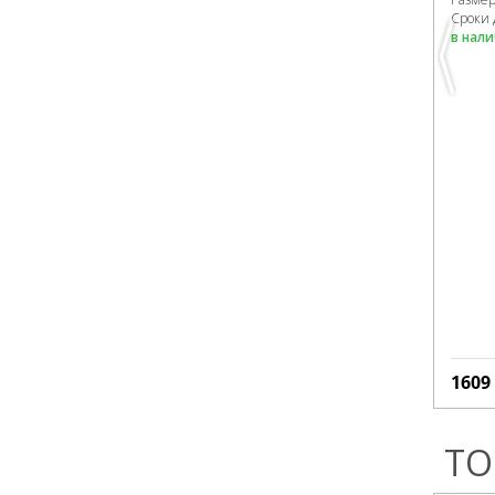
Сроки 
в нал
1609
ТО