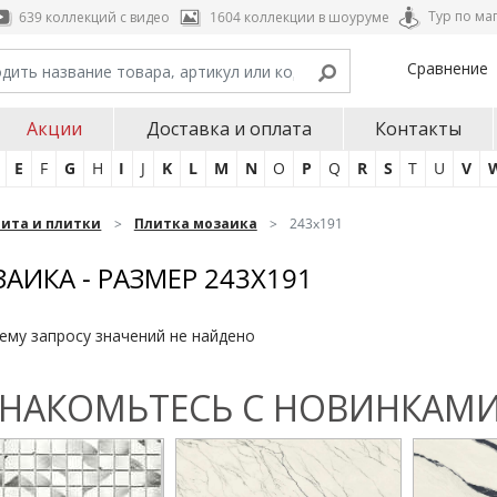
Тур по ма
639 коллекций с видео
1604 коллекции в шоуруме
Сравнение
Акции
Доставка и оплата
Контакты
E
F
G
H
I
J
K
L
M
N
O
P
Q
R
S
T
U
V
нита и плитки
Плитка мозаика
243x191
АИКА - РАЗМЕР 243X191
ему запросу значений не найдено
НАКОМЬТЕСЬ С НОВИНКАМИ