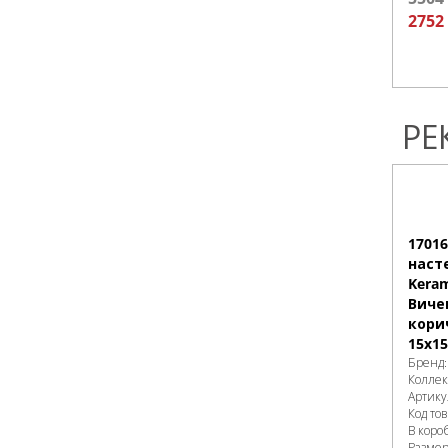
2752
РЕ
1701
наст
Keram
Виче
кори
15х15
Бренд
Колле
Артику
Код то
В коро
Разме