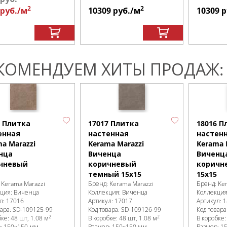
2
2
руб.
/м
10309
руб.
/м
10309
р
КОМЕНДУЕМ ХИТЫ ПРОДАЖ:
6 Плитка
17017 Плитка
18016 П
енная
настенная
настен
a Marazzi
Kerama Marazzi
Kerama 
нца
Виченца
Виченц
чневый
коричневый
коричн
темный 15х15
15х15
:
Kerama Marazzi
Бренд:
Kerama Marazzi
Бренд:
Ke
кция:
Виченца
Коллекция:
Виченца
Коллекци
л:
17016
Артикул:
17017
Артикул:
1
вара:
SD-109125
-99
Код товара:
SD-109126
-99
Код товара
2
2
бке
:
48 шт, 1.08 м
В коробке
:
48 шт, 1.08 м
В коробке
р:
150x150 мм
Размер:
150x150 мм
Размер:
1