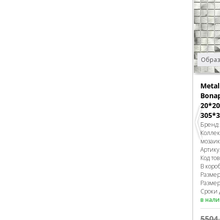
Образ
Meta
Bonap
20*20
305*3
Бренд
Колле
мозаик
Артику
Код то
В коро
Разме
Размер
Сроки 
в нал
5504