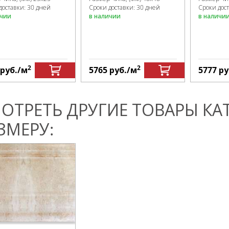
доставки: 30 дней
Сроки доставки: 30 дней
Сроки дос
ичии
в наличии
в наличи
2
2
руб.
/м
5765
руб.
/м
5777
ру
ОТРЕТЬ ДРУГИЕ ТОВАРЫ КА
ЗМЕРУ: