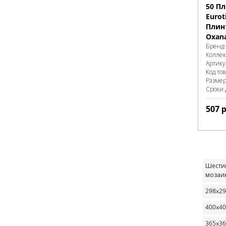
50 П
Eurot
Плин
Oxana
Бренд
Колле
Артику
Код то
Разме
Сроки 
507
р
Шести
мозаи
298x2
400x4
365x3