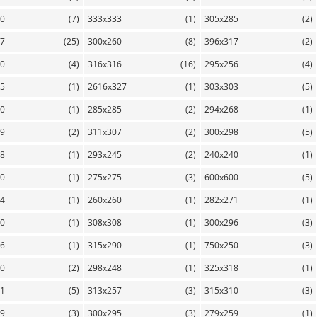
10
(7)
333x333
(1)
305x285
(2)
97
(25)
300x260
(8)
396x317
(2)
00
(4)
316x316
(16)
295x256
(4)
25
(1)
2616x327
(1)
303x303
(5)
00
(1)
285x285
(2)
294x268
(1)
59
(2)
311x307
(2)
300x298
(5)
98
(1)
293x245
(2)
240x240
(1)
40
(1)
275x275
(3)
600x600
(5)
84
(1)
260x260
(1)
282x271
(1)
50
(1)
308x308
(1)
300x296
(3)
06
(1)
315x290
(1)
750x250
(3)
50
(2)
298x248
(1)
325x318
(1)
91
(5)
313x257
(3)
315x310
(3)
09
(3)
300x295
(3)
279x259
(1)