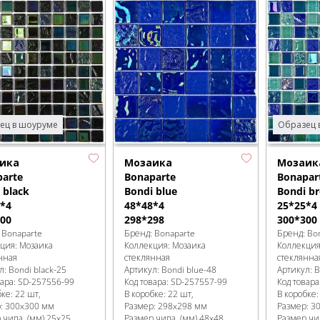
ец в шоуруме
Образец 
ика
Мозаика
Мозаик
arte
Bonaparte
Bonapar
 black
Bondi blue
Bondi br
*4
48*48*4
25*25*4
00
298*298
300*300
:
Bonaparte
Бренд:
Bonaparte
Бренд:
Bo
кция:
Мозаика
Коллекция:
Мозаика
Коллекци
нная
стеклянная
стеклянна
л:
Bondi black-25
Артикул:
Bondi blue-48
Артикул:
B
вара:
SD-257556
-99
Код товара:
SD-257557
-99
Код товара
бке
:
22 шт,
В коробке
:
22 шт,
В коробке
р:
300x300 мм
Размер:
298x298 мм
Размер:
3
 чипа, (мм)
25x25
Размер чипа, (мм)
48x48
Размер чи