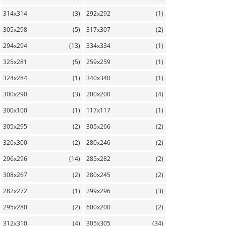
314x314
(3)
292x292
(1)
305x298
(5)
317x307
(2)
294x294
(13)
334x334
(1)
325x281
(5)
259x259
(1)
324x284
(1)
340x340
(1)
300x290
(3)
200x200
(4)
300x100
(1)
117x117
(1)
305x295
(2)
305x266
(2)
320x300
(2)
280x246
(2)
296x296
(14)
285x282
(2)
308x267
(2)
280x245
(2)
282x272
(1)
299x296
(3)
295x280
(2)
600x200
(2)
312x310
(4)
305x305
(34)