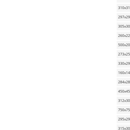
310x3
297x2
305x3
260x2
500x2
273x2
330x2
160x1
284x2
450x4
312x3
750x7
295x2
315x3