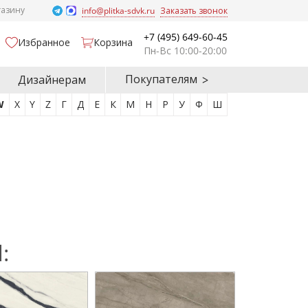
газину
info@plitka-sdvk.ru
Заказать звонок
+7 (495) 649-60-45
Избранное
Корзина
Пн-Вс 10:00-20:00
Покупателям
Дизайнерам
W
X
Y
Z
Г
Д
Е
К
М
Н
Р
У
Ф
Ш
: