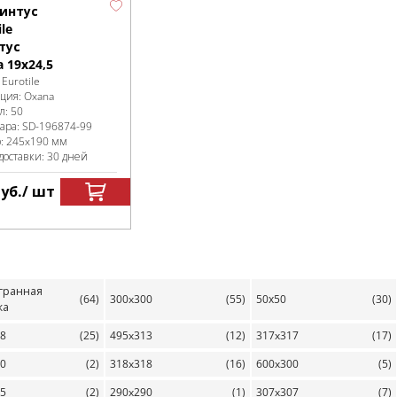
линтус
ile
тус
 19x24,5
:
Eurotile
кция:
Oxana
л:
50
вара:
SD-196874
-99
р:
245x190 мм
доставки: 30 дней
уб.
/ шт
гранная
(64)
300x300
(55)
50х50
(30)
ка
98
(25)
495x313
(12)
317x317
(17)
00
(2)
318x318
(16)
600x300
(5)
65
(2)
290x290
(1)
307x307
(7)