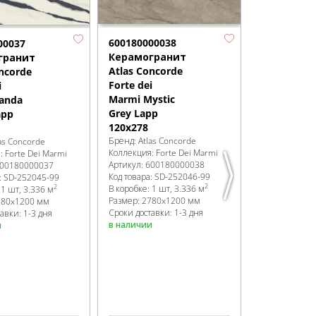
600180000038
6001800000
00037
Керамогранит
Керамогр
гранит
Atlas Concorde
Atlas Conc
ncorde
Forte dei
Forte dei
i
Marmi Mystic
Marmi Omb
anda
Grey Lapp
di Caravagg
app
120x278
Lapp 120x2
Бренд:
Atlas Concorde
Бренд:
Atlas 
as Concorde
Коллекция:
Forte Dei Marmi
Коллекция:
Fo
я:
Forte Dei Marmi
Артикул:
600180000038
Артикул:
6001
00180000037
Код товара:
SD-252046
-99
Код товара:
SD
:
SD-252045
-99
2
2
В коробке
:
1 шт, 3.336 м
В коробке
:
1 ш
:
1 шт, 3.336 м
Размер:
2780x1200 мм
Размер:
2780
780x1200 мм
Сроки доставки: 1-3 дня
Сроки доставк
авки: 1-3 дня
в наличии
в наличии
и