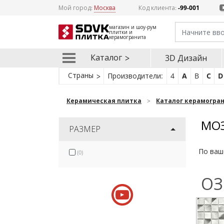
Мой город:
Москва
Код клиента:
-99-001
магазин и шоу-рум
плитки и
керамогранита
Каталог
3D Дизайн
Страны
Производители:
4
A
B
C
D
Керамическая плитка
Каталог керамогра
МОЗ
РАЗМЕР
По ваш
(0)
ОЗ