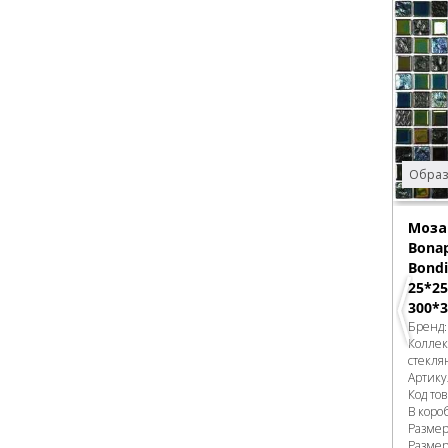
Образ
Моза
Bonap
Bondi
25*25
300*3
Бренд
Колле
стекля
Артику
Код то
В коро
Разме
Размер