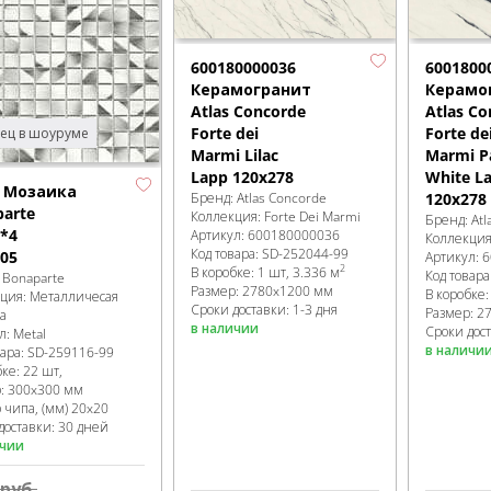
600180000036
6001800
Керамогранит
Керамо
Atlas Concorde
Atlas Co
Forte dei
Forte de
ец в шоуруме
Marmi Lilac
Marmi P
Lapp 120x278
White L
l Мозаика
Бренд:
Atlas Concorde
120x278
arte
Коллекция:
Forte Dei Marmi
Бренд:
Atl
*4
Артикул:
600180000036
Коллекци
Код товара:
SD-252044
-99
05
Артикул:
6
2
В коробке
:
1 шт, 3.336 м
Код товара
:
Bonaparte
Размер:
2780x1200 мм
В коробке
кция:
Металличесая
Сроки доставки: 1-3 дня
Размер:
2
а
в наличии
Сроки дост
л:
Metal
в наличи
вара:
SD-259116
-99
бке
:
22 шт,
р:
300x300 мм
 чипа, (мм)
20x20
доставки: 30 дней
ичии
руб.