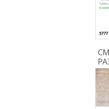
Сроки 
в нал
5777
СМ
РА