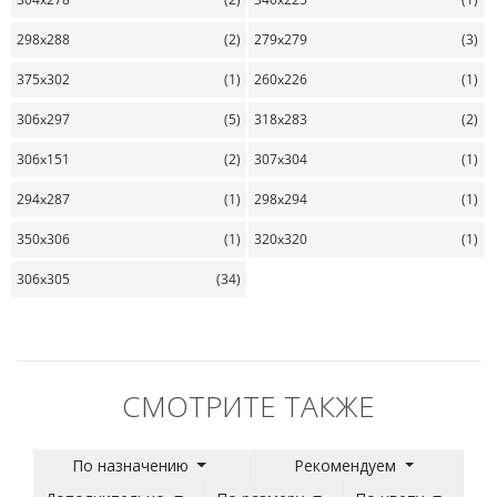
298x288
(2)
279x279
(3)
375x302
(1)
260x226
(1)
306x297
(5)
318x283
(2)
306x151
(2)
307x304
(1)
294x287
(1)
298x294
(1)
350x306
(1)
320x320
(1)
306x305
(34)
СМОТРИТЕ ТАКЖЕ
По назначению
Рекомендуем