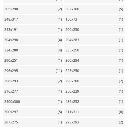
305x290
(2)
302x300
(5)
348x317
(1)
150x73
(1)
243x191
(1)
500x250
(1)
304x298
(4)
294x283
(1)
324x280
(4)
335x250
(1)
290x251
(1)
300x284
(1)
296x295
(11)
325x250
(1)
298x293
(2)
298x260
(2)
316x277
(1)
250x229
(1)
2400x300
(1)
486x252
(1)
300x297
(5)
311x311
(8)
287x275
(1)
293x293
(2)