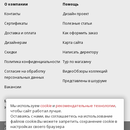
О компании
Помощь
Контакты
Дизайн проект
Сертификаты
Полезные статьи
Доставка и оплата
Как оформить заказ
Дизайнерам
Карта сайта
Скидки
Написать директору
Политика конфиденциальности
Тур по магазину
Согласие на обработку
ВидеоОбзоры коллекций
персональных данных
Представлены в шоуруме
Вакансии
МКАД 2км внешняя сторона, д. 2, ТРЦ "Шоколад" (РИО) Реутов, -1
Мы используем
cookie
и
рекомендательные технологии
,
этаж, магазин Плитка-SDVK.
чтобы сайт работал лучше.
Оставаясь с нами, вы соглашаетесь на использование
файлов cookie.Вы можете запретить сохранение cookie в
© 2009—2026 г. Все права защищены
настройках своего браузера
Обращаем Ваше внимание на то, что данный интернет-сайт носит