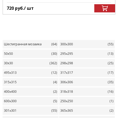
720
руб.
/ шт
Шестигранная мозаика
(64)
300x300
(55)
50х50
(30)
295x295
(13)
30х30
(362)
298x298
(25)
495x313
(12)
317x317
(17)
315x315
(4)
306x306
(35)
400x400
(2)
318x318
(16)
600x300
(5)
250x250
(1)
301x301
(55)
365x365
(2)