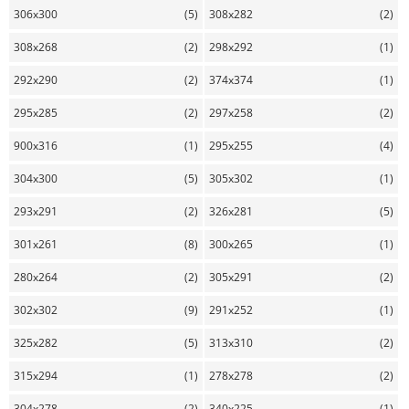
306x300
(5)
308x282
(2)
308x268
(2)
298x292
(1)
292x290
(2)
374x374
(1)
295x285
(2)
297x258
(2)
900x316
(1)
295x255
(4)
304x300
(5)
305x302
(1)
293x291
(2)
326x281
(5)
301x261
(8)
300x265
(1)
280x264
(2)
305x291
(2)
302x302
(9)
291x252
(1)
325x282
(5)
313x310
(2)
315x294
(1)
278x278
(2)
304x278
(2)
340x225
(1)