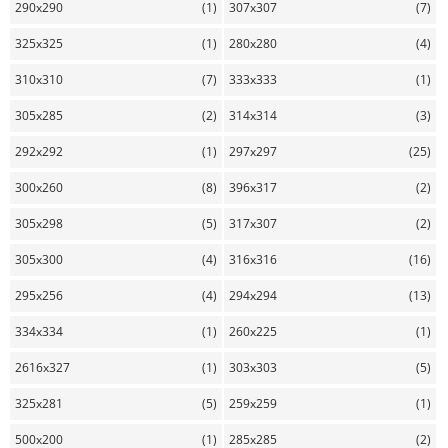
290x290
(1)
307x307
(7)
325x325
(1)
280x280
(4)
310x310
(7)
333x333
(1)
305x285
(2)
314x314
(3)
292x292
(1)
297x297
(25)
300x260
(8)
396x317
(2)
305x298
(5)
317x307
(2)
305x300
(4)
316x316
(16)
295x256
(4)
294x294
(13)
334x334
(1)
260x225
(1)
2616x327
(1)
303x303
(5)
325x281
(5)
259x259
(1)
500x200
(1)
285x285
(2)