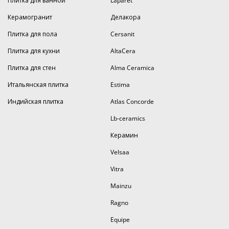
Плитка для ванной
Laparet
Керамогранит
Делакора
Плитка для пола
Cersanit
Плитка для кухни
AltaCera
Плитка для стен
Alma Ceramica
Итальянская плитка
Estima
Индийская плитка
Atlas Concorde
Lb-ceramics
Керамин
Velsaa
Vitra
Mainzu
Ragno
Equipe