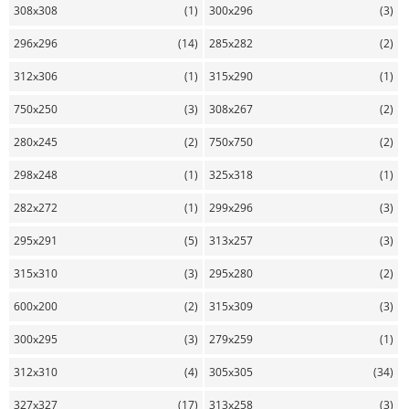
308x308
(1)
300x296
(3)
296x296
(14)
285x282
(2)
312x306
(1)
315x290
(1)
750x250
(3)
308x267
(2)
280x245
(2)
750x750
(2)
298x248
(1)
325x318
(1)
282x272
(1)
299x296
(3)
295x291
(5)
313x257
(3)
315x310
(3)
295x280
(2)
600x200
(2)
315x309
(3)
300x295
(3)
279x259
(1)
312x310
(4)
305x305
(34)
327x327
(17)
313x258
(3)