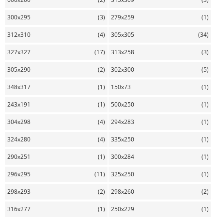
300x295
(3)
279x259
(1)
312x310
(4)
305x305
(34)
327x327
(17)
313x258
(3)
305x290
(2)
302x300
(5)
348x317
(1)
150x73
(1)
243x191
(1)
500x250
(1)
304x298
(4)
294x283
(1)
324x280
(4)
335x250
(1)
290x251
(1)
300x284
(1)
296x295
(11)
325x250
(1)
298x293
(2)
298x260
(2)
316x277
(1)
250x229
(1)