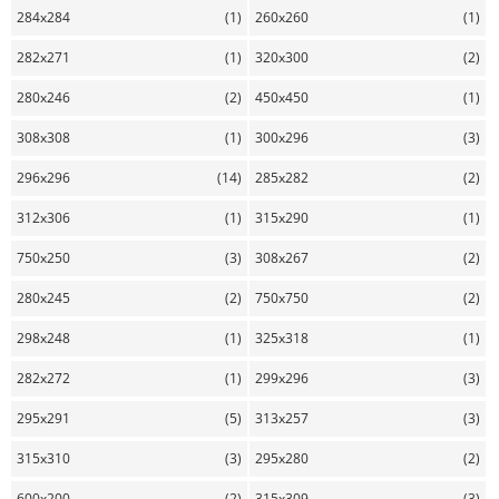
284x284
(1)
260x260
(1)
282x271
(1)
320x300
(2)
280x246
(2)
450x450
(1)
308x308
(1)
300x296
(3)
296x296
(14)
285x282
(2)
312x306
(1)
315x290
(1)
750x250
(3)
308x267
(2)
280x245
(2)
750x750
(2)
298x248
(1)
325x318
(1)
282x272
(1)
299x296
(3)
295x291
(5)
313x257
(3)
315x310
(3)
295x280
(2)
600x200
(2)
315x309
(3)