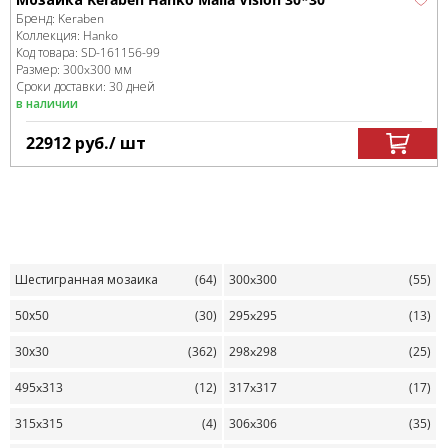
Бренд:
Keraben
Коллекция:
Hanko
Код товара:
SD-161156
-99
Размер:
300x300 мм
Сроки доставки: 30 дней
в наличии
22912
руб.
/ шт
Шестигранная мозаика
(64)
300x300
(55)
50х50
(30)
295x295
(13)
30х30
(362)
298x298
(25)
495x313
(12)
317x317
(17)
315x315
(4)
306x306
(35)