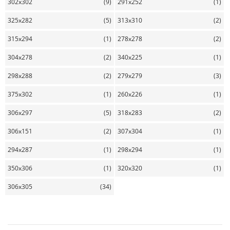
302x302
(9)
291x252
(1)
325x282
(5)
313x310
(2)
315x294
(1)
278x278
(2)
304x278
(2)
340x225
(1)
298x288
(2)
279x279
(3)
375x302
(1)
260x226
(1)
306x297
(5)
318x283
(2)
306x151
(2)
307x304
(1)
294x287
(1)
298x294
(1)
350x306
(1)
320x320
(1)
306x305
(34)