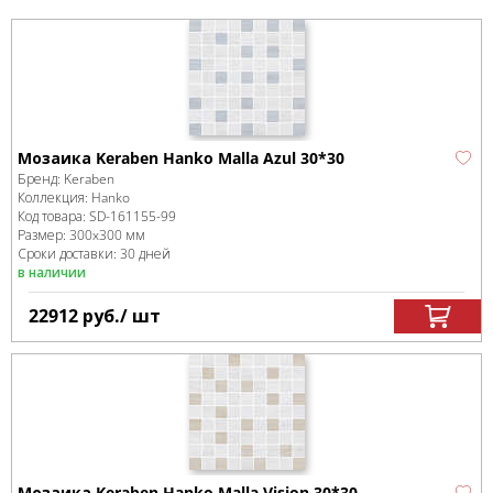
Мозаика Keraben Hanko Malla Azul 30*30
Бренд:
Keraben
Коллекция:
Hanko
Код товара:
SD-161155
-99
Размер:
300x300 мм
Сроки доставки: 30 дней
в наличии
22912
руб.
/ шт
Мозаика Keraben Hanko Malla Vision 30*30