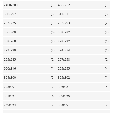
2400x300
(1)
486x252
(1)
300x297
(5)
311x311
(8)
287x275
(1)
293x293
(2)
306x300
(5)
308x282
(2)
308x268
(2)
298x292
(1)
292x290
(2)
374x374
(1)
295x285
(2)
297x258
(2)
900x316
(1)
295x255
(4)
304x300
(5)
305x302
(1)
293x291
(2)
326x281
(5)
301x261
(8)
300x265
(1)
280x264
(2)
305x291
(2)