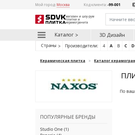
Мой город:
Москва
Код клиента:
-99-001
магазин и шоу-рум
плитки и
керамогранита
Каталог
3D Дизайн
Страны
Производители:
4
A
B
C
D
Керамическая плитка
Каталог керамогра
ПЛИ
По ваш
ПОПУЛЯРНЫЕ БРЕНДЫ
Studio One
(1)