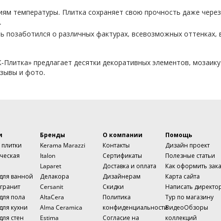
иям температуры. Плитка сохраняет свою прочность даже через 
.
 позаботился о различных фактурах, всевозможных оттенках, 
K-Плитка» предлагает десятки декоративных элементов, мозаику
зывы и фото.
и
Бренды
О компании
Помощь
 плитки
Kerama Marazzi
Контакты
Дизайн проект
ческая
Italon
Сертификаты
Полезные статьи
Laparet
Доставка и оплата
Как оформить зак
 для ванной
Делакора
Дизайнерам
Карта сайта
гранит
Cersanit
Скидки
Написать директо
для пола
AltaCera
Политика
Тур по магазину
для кухни
Alma Ceramica
конфиденциальности
ВидеоОбзоры
для стен
Estima
Согласие на
коллекций