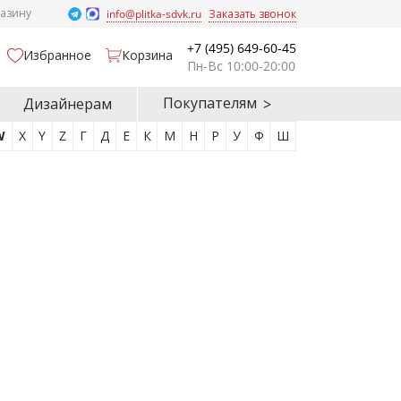
газину
info@plitka-sdvk.ru
Заказать звонок
+7 (495) 649-60-45
Избранное
Корзина
Пн-Вс 10:00-20:00
Покупателям
Дизайнерам
W
X
Y
Z
Г
Д
Е
К
М
Н
Р
У
Ф
Ш