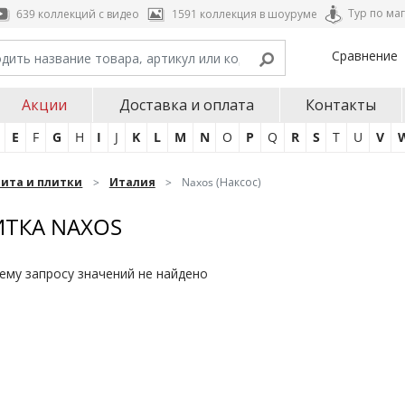
Тур по ма
639 коллекций с видео
1591 коллекция в шоуруме
Сравнение
Акции
Доставка и оплата
Контакты
E
F
G
H
I
J
K
L
M
N
O
P
Q
R
S
T
U
V
нита и плитки
Италия
Naxos (Наксос)
ТКА NAXOS
ему запросу значений не найдено