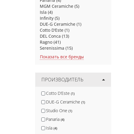
Panaria
(4)
MGM Ceramiche
(5)
Isla
(4)
Infinity
(5)
DUE-G Ceramiche
(1)
Cotto D’Este
(1)
DEL Conca
(13)
Ragno
(41)
Serenissima
(15)
Показать все бренды
ПРОИЗВОДИТЕЛЬ
Cotto D’Este
(1)
DUE-G Ceramiche
(1)
Studio One
(1)
Panaria
(4)
Isla
(4)