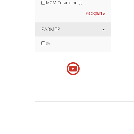
MGM Ceramiche
(5)
Infinity
(5)
Раскрыть
DEL Conca
(13)
Ragno
РАЗМЕР
(41)
Serenissima
(15)
(0)
Keope Ceramiche
(14)
FAP Ceramiche
(41)