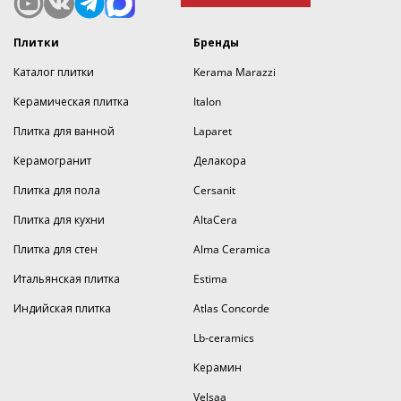
Плитки
Бренды
Каталог плитки
Kerama Marazzi
Керамическая плитка
Italon
Плитка для ванной
Laparet
Керамогранит
Делакора
Плитка для пола
Cersanit
Плитка для кухни
AltaCera
Плитка для стен
Alma Ceramica
Итальянская плитка
Estima
Индийская плитка
Atlas Concorde
Lb-ceramics
Керамин
Velsaa