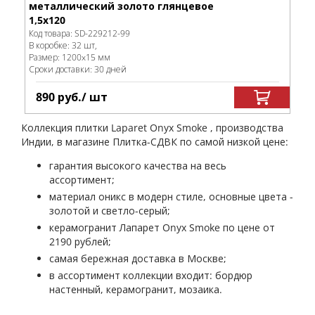
металлический золото глянцевое
1,5х120
Код товара:
SD-229212
-99
В коробке
:
32 шт,
Размер:
1200x15 мм
Сроки доставки: 30 дней
890
руб.
/ шт
Коллекция плитки Laparet Onyx Smoke , производства
Индии, в магазине Плитка-СДВК по самой низкой цене:
гарантия высокого качества на весь
ассортимент;
материал оникс в модерн стиле, основные цвета -
золотой и светло-серый;
керамогранит Лапарет Onyx Smoke по цене от
2190 рублей;
самая бережная доставка в Москве;
в ассортимент коллекции входит: бордюр
настенный, керамогранит, мозаика.