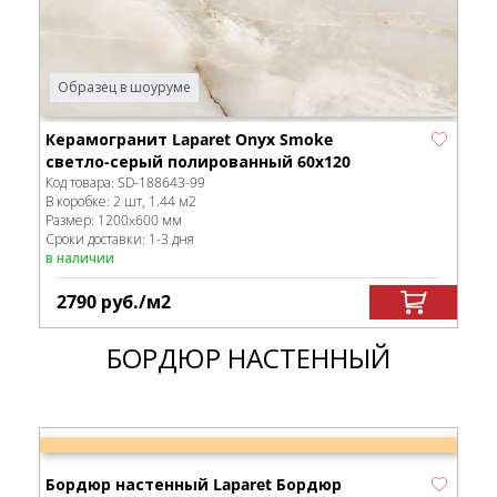
Образец в шоуруме
Керамогранит Laparet Onyx Smoke
светло-серый полированный 60x120
Код товара:
SD-188643
-99
В коробке
:
2 шт, 1.44 м
2
Размер:
1200x600 мм
Сроки доставки: 1-3 дня
в наличии
2790
руб.
/м
2
БОРДЮР НАСТЕННЫЙ
Бордюр настенный Laparet Бордюр