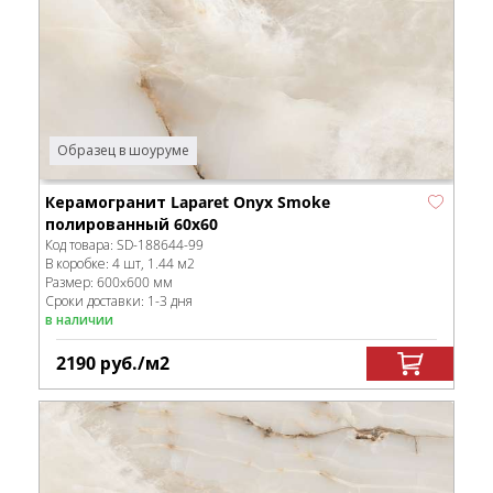
Образец в шоуруме
Керамогранит Laparet Onyx Smoke
полированный 60x60
Код товара:
SD-188644
-99
В коробке
:
4 шт, 1.44 м
2
Размер:
600x600 мм
Сроки доставки: 1-3 дня
в наличии
2190
руб.
/м
2