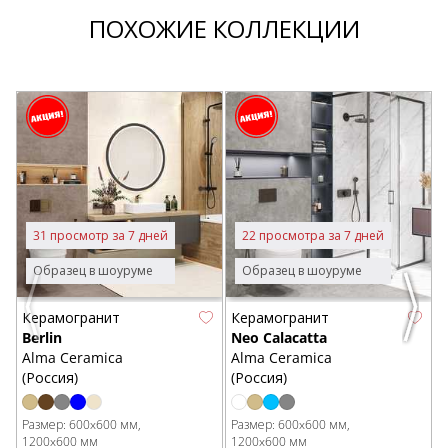
ПОХОЖИЕ КОЛЛЕКЦИИ
E
Р
31 просмотр за 7 дней
22 просмотра за 7 дней
1
В
Образец в шоуруме
Образец в шоуруме
Previous
Next
Керамогранит
Керамогранит
Berlin
Neo Calacatta
Alma Ceramica
Alma Ceramica
(Россия)
(Россия)
Размер:
600x600 мм
Размер:
600x600 мм
1200x600 мм
1200x600 мм