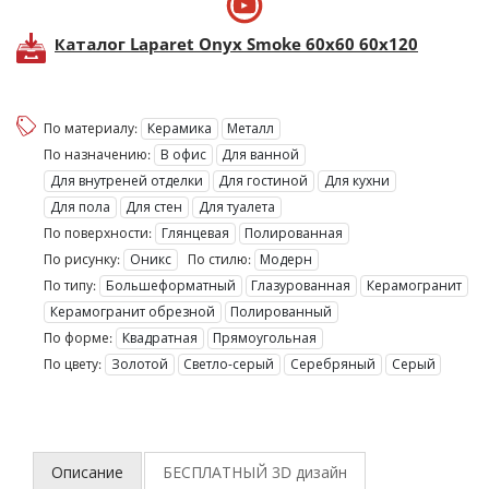
Каталог Laparet Onyx Smoke 60х60 60х120
По материалу:
Керамика
Металл
По назначению:
В офис
Для ванной
Для внутреней отделки
Для гостиной
Для кухни
Для пола
Для стен
Для туалета
По поверхности:
Глянцевая
Полированная
По рисунку:
Оникс
По стилю:
Модерн
По типу:
Большеформатный
Глазурованная
Керамогранит
Керамогранит обрезной
Полированный
По форме:
Квадратная
Прямоугольная
По цвету:
Золотой
Светло-серый
Серебряный
Серый
Описание
БЕСПЛАТНЫЙ 3D
дизайн