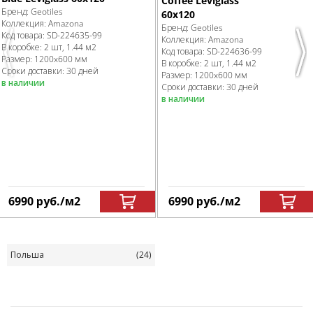
Coffee Leviglass
Бренд:
Geotiles
60x120
Коллекция:
Amazona
Бренд:
Geotiles
Код товара:
SD-224635
-99
Коллекция:
Amazona
В коробке
:
2 шт, 1.44 м
2
Код товара:
SD-224636
-99
Previous
Nex
Размер:
1200x600 мм
В коробке
:
2 шт, 1.44 м
2
Сроки доставки: 30 дней
Размер:
1200x600 мм
в наличии
Сроки доставки: 30 дней
в наличии
6990
руб.
/м
2
6990
руб.
/м
2
Польша
(24)