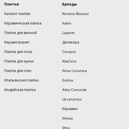
Плитки
Бренды
Каталог плитки
Kerama Marazzi
Керамическая плитка
Italon
Плитка для ванной
Laparet
Керамогранит
Делакора
Плитка для пола
Cersanit
Плитка для кухни
AltaCera
Плитка для стен
Alma Ceramica
Итальянская плитка
Estima
Индийская плитка
Atlas Concorde
Lb-ceramics
Керамин
Velsaa
Vitra