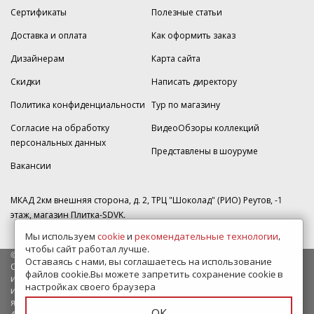
Сертификаты
Полезные статьи
Доставка и оплата
Как оформить заказ
Дизайнерам
Карта сайта
Скидки
Написать директору
Политика конфиденциальности
Тур по магазину
Согласие на обработку
ВидеоОбзоры коллекций
персональных данных
Представлены в шоуруме
Вакансии
МКАД 2км внешняя сторона, д. 2, ТРЦ "Шоколад" (РИО) Реутов, -1
этаж, магазин Плитка-SDVK.
Мы используем
cookie
и
рекомендательные технологии
,
чтобы сайт работал лучше.
© 2009—2026 г. Все права защищены
Оставаясь с нами, вы соглашаетесь на использование
Обращаем Ваше внимание на то, что данный интернет-сайт носит
файлов cookie.Вы можете запретить сохранение cookie в
исключительно информационный характер и ни при каких условиях
настройках своего браузера
информационные материалы и цены, размещенные на сайте, не
являются публичной офертой, определяемой положениями Статьи
ОК