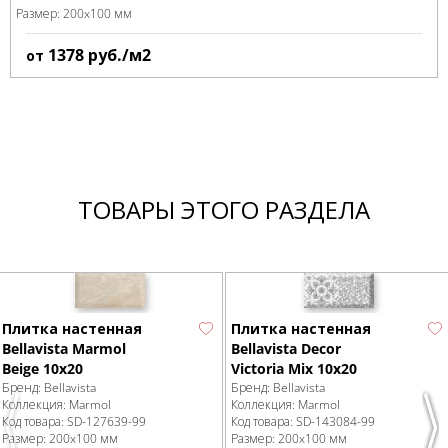
Размер:
200x100 мм
1378
руб./м2
от
ТОВАРЫ ЭТОГО РАЗДЕЛА
Плитка настенная
Плитка настенная
Bellavista Marmol
Bellavista Decor
Beige 10x20
Victoria Mix 10x20
Бренд:
Bellavista
Бренд:
Bellavista
Коллекция:
Marmol
Коллекция:
Marmol
Код товара:
SD-127639
-99
Код товара:
SD-143084
-99
Previous
Nex
Размер:
200x100 мм
Размер:
200x100 мм