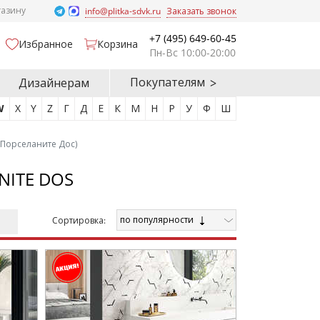
газину
info@plitka-sdvk.ru
Заказать звонок
+7 (495) 649-60-45
Избранное
Корзина
Пн-Вс 10:00-20:00
Покупателям
Дизайнерам
W
X
Y
Z
Г
Д
Е
К
М
Н
Р
У
Ф
Ш
 (Порселаните Дос)
NITE DOS
по популярности
Cортировка: