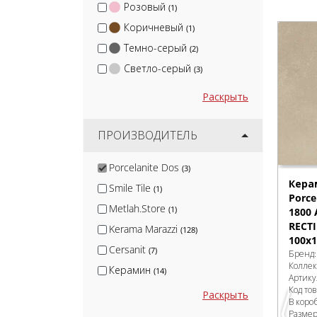
Розовый
(1)
Коричневый
(1)
Темно-серый
(2)
Светло-серый
(3)
Раскрыть
ПРОИЗВОДИТЕЛЬ
Porcelanite Dos
(3)
Кера
Smile Tile
(1)
Porce
Metlah.Store
(1)
1800
RECT
Kerama Marazzi
(128)
100x1
Cersanit
(7)
Бренд
Колле
Керамин
(14)
Артику
Код то
White Hills
(2)
Раскрыть
В коро
Global Tile
(6)
Разме