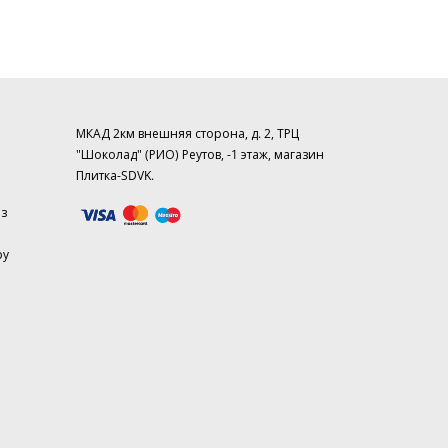
МКАД 2км внешняя сторона, д. 2, ТРЦ
"Шоколад" (РИО) Реутов, -1 этаж, магазин
Плитка-SDVK.
аз
ру