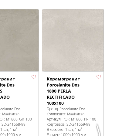
гранит
Керамогранит
Керамогр
ite Dos
Porcelanite Dos
Porcelanite
IS
1800 PERLA
1816 CARA
CADO
RECTIFICADO
RECTIFICA
100x100
100x100
celanite Dos
Бренд:
Porcelanite Dos
Бренд:
Porcel
я:
Manhattan
Коллекция:
Manhattan
Коллекция:
Ba
OR_M1800_GR_100
Артикул:
POR_M1800_PR_100
Артикул:
POR_
:
SD-241668
-99
Код товара:
SD-241669
-99
Код товара:
SD
2
2
:
1 шт, 1 м
В коробке
:
1 шт, 1 м
В коробке
:
1 ш
000x1000 мм
Размер:
1000x1000 мм
Размер:
1000