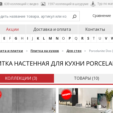
Тур по ма
639 коллекций с видео
1597 коллекций в шоуруме
Сравнение
Акции
Доставка и оплата
Контакты
E
F
G
H
I
J
K
L
M
N
O
P
Q
R
S
T
U
V
нита и плитки
Плитка на кухню
Для стен
Porcelanite Dos
ТКА НАСТЕННАЯ ДЛЯ КУХНИ PORCELA
КОЛЛЕКЦИИ (
3
)
ТОВАРЫ (
10
)