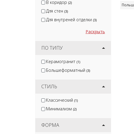
В коридор
(2)
Польш
Для стен
(3)
Для внутреней отделки
(3)
Раскрыть
ПО ТИПУ
Керамогранит
(1)
Большеформатный
(3)
СТИЛЬ
Классический
(1)
Минимализм
(2)
ФОРМА