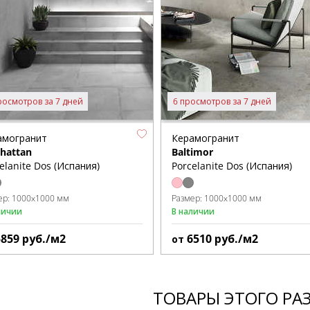
росмотров за 7 дней
6 просмотров за 7 дней
амогранит
Керамогранит
hattan
Baltimor
elanite Dos (Испания)
Porcelanite Dos (Испания)
ер:
1000x1000 мм
Размер:
1000x1000 мм
личии
В наличии
5859
руб./м2
6510
руб./м2
от
ТОВАРЫ ЭТОГО РА