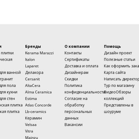
и
Бренды
О компании
Помощь
 плитки
Kerama Marazzi
Контакты
Дизайн проект
ческая
Italon
Сертификаты
Полезные статьи
Laparet
Доставка и оплата
Как оформить зак
 для ванной
Делакора
Дизайнерам
Карта сайта
гранит
Cersanit
Скидки
Написать директо
для пола
AltaCera
Политика
Тур по магазину
для кухни
Alma Ceramica
конфиденциальности
ВидеоОбзоры
для стен
Estima
Согласие на
коллекций
нская плитка
Atlas Concorde
обработку
Представлены в
кая плитка
Lb-ceramics
персональных
шоуруме
Керамин
данных
Velsaa
Вакансии
Vitra
Mainzu