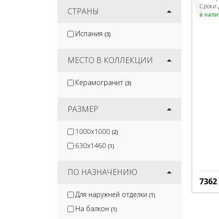
Сроки 
Gracia Ceramica
СТРАНЫ
(12)
в нал
Velsaa
(7)
Испания
(3)
Керлайф
(1)
Monopole
(20)
МЕСТО В КОЛЛЕКЦИИ
Керамогранит
(3)
РАЗМЕР
1000x1000
(2)
630x1460
(1)
ПО НАЗНАЧЕНИЮ
7362
Для наружней отделки
(1)
На балкон
(1)