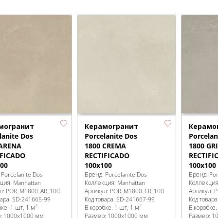
могранит
Керамогранит
Керамо
lanite Dos
Porcelanite Dos
Porcelan
 ARENA
1800 CREMA
1800 GR
IFICADO
RECTIFICADO
RECTIFI
00
100x100
100x100
:
Porcelanite Dos
Бренд:
Porcelanite Dos
Бренд:
Por
кция:
Manhattan
Коллекция:
Manhattan
Коллекци
л:
POR_M1800_AR_100
Артикул:
POR_M1800_CR_100
Артикул:
P
вара:
SD-241665
-99
Код товара:
SD-241667
-99
Код товара
2
2
бке
:
1 шт, 1 м
В коробке
:
1 шт, 1 м
В коробке
р:
1000x1000 мм
Размер:
1000x1000 мм
Размер:
1