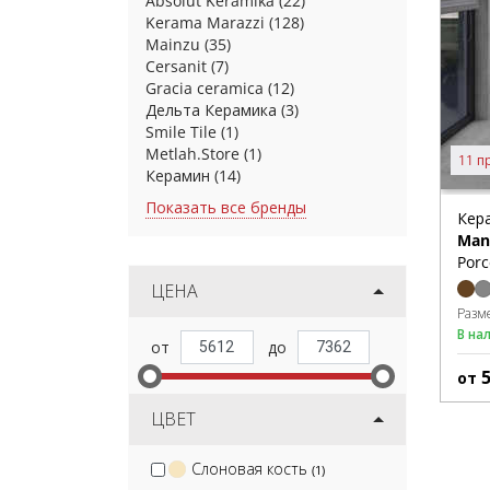
Absolut Keramika
(22)
Kerama Marazzi
(128)
Mainzu
(35)
Cersanit
(7)
Gracia ceramica
(12)
Дельта Керамика
(3)
Smile Tile
(1)
Metlah.Store
(1)
11 п
Керамин
(14)
Показать все бренды
Кер
Man
Porc
ЦЕНА
Разм
В на
от
ЦВЕТ
Слоновая кость
(1)