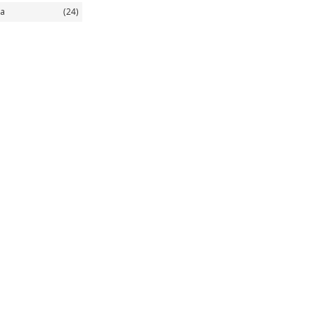
а
(24)