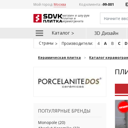
Мой город:
Москва
Код клиента:
-99-001
магазин и шоу-рум
плитки и
керамогранита
Каталог
3D Дизайн
Страны
Производители:
4
A
B
C
D
Керамическая плитка
Каталог керамогра
ПЛИ
ПОПУЛЯРНЫЕ БРЕНДЫ
Monopole
(20)