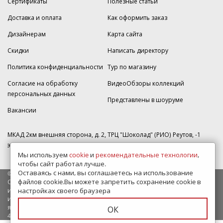
Сертификаты
Полезные статьи
Доставка и оплата
Как оформить заказ
Дизайнерам
Карта сайта
Скидки
Написать директору
Политика конфиденциальности
Тур по магазину
Согласие на обработку
ВидеоОбзоры коллекций
персональных данных
Представлены в шоуруме
Вакансии
МКАД 2км внешняя сторона, д. 2, ТРЦ "Шоколад" (РИО) Реутов, -1
этаж, магазин Плитка-SDVK.
Мы используем
cookie
и
рекомендательные технологии
,
чтобы сайт работал лучше.
Оставаясь с нами, вы соглашаетесь на использование
© 2009—2026 г. Все права защищены
файлов cookie.Вы можете запретить сохранение cookie в
Обращаем Ваше внимание на то, что данный интернет-сайт носит
исключительно информационный характер и ни при каких условиях
настройках своего браузера
информационные материалы и цены, размещенные на сайте, не
являются публичной офертой, определяемой положениями Статьи
ОК
437 Гражданского кодекса РФ.