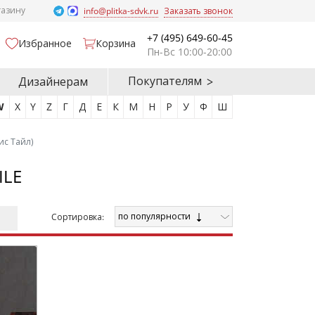
газину
info@plitka-sdvk.ru
Заказать звонок
+7 (495) 649-60-45
Избранное
Корзина
Пн-Вс 10:00-20:00
Покупателям
Дизайнерам
W
X
Y
Z
Г
Д
Е
К
М
Н
Р
У
Ф
Ш
дис Тайл)
ILE
по популярности
Cортировка: