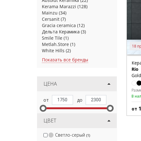
Absolut Keramika
(22)
Kerama Marazzi
(128)
Mainzu
(34)
Cersanit
(7)
Gracia ceramica
(12)
Дельта Керамика
(3)
Smile Tile
(1)
Metlah.Store
(1)
18 п
White Hills
(2)
Показать все бренды
Кер
Rio
Gold
ЦЕНА
Разм
В на
от
ЦВЕТ
Светло-серый
(1)