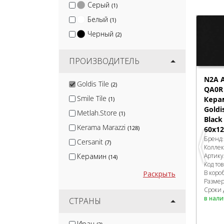
Серый
(1)
Белый
(1)
Черный
(2)
ПРОИЗВОДИТЕЛЬ
N2A 
Goldis Tile
(2)
QA0R
Smile Tile
Кера
(1)
Goldis
Metlah.Store
(1)
Black
Kerama Marazzi
(128)
60x12
Бренд
Cersanit
(7)
Колле
Артику
Керамин
(14)
Код то
White Hills
(2)
В коро
Раскрыть
Разме
Global Tile
(6)
Сроки 
в нал
Gracia Ceramica
СТРАНЫ
(12)
Velsaa
(7)
Иран