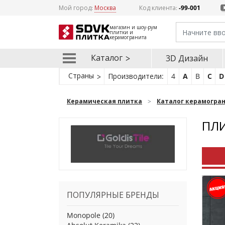
Мой город:
Москва
Код клиента:
-99-001
магазин и шоу-рум
плитки и
керамогранита
Каталог
3D Дизайн
Страны
Производители:
4
A
B
C
D
Керамическая плитка
Каталог керамогра
ПЛИ
ПОПУЛЯРНЫЕ БРЕНДЫ
Monopole
(20)