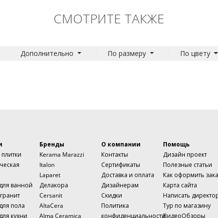
СМОТРИТЕ ТАКЖЕ
Дополнительно
По размеру
По цвету
и
Бренды
О компании
Помощь
 плитки
Kerama Marazzi
Контакты
Дизайн проект
ческая
Italon
Сертификаты
Полезные статьи
Laparet
Доставка и оплата
Как оформить зак
 для ванной
Делакора
Дизайнерам
Карта сайта
гранит
Cersanit
Скидки
Написать директо
для пола
AltaCera
Политика
Тур по магазину
для кухни
Alma Ceramica
конфиденциальности
ВидеоОбзоры