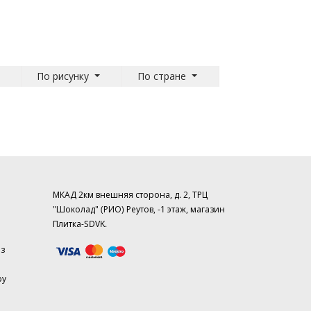
По рисунку
По стране
МКАД 2км внешняя сторона, д. 2, ТРЦ
"Шоколад" (РИО) Реутов, -1 этаж, магазин
Плитка-SDVK.
аз
ру