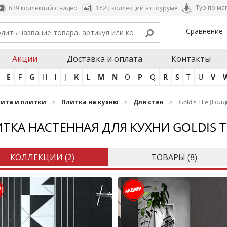
Тур по ма
639 коллекций с видео
1620 коллекций в шоуруме
Сравнение
Акции
Доставка и оплата
Контакты
E
F
G
H
I
J
K
L
M
N
O
P
Q
R
S
T
U
V
нита и плитки
Плитка на кухню
Для стен
Goldis Tile (Гол
ТКА НАСТЕННАЯ ДЛЯ КУХНИ GOLDIS T
КОЛЛЕКЦИИ (
2
)
ТОВАРЫ (
8
)