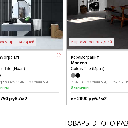
росмотров за 7 дней
6 просмотров за 7 дней
амогранит
Керамогранит
Modena
is Tile (Иран)
Goldis Tile (Иран)
ер:
600x600 мм
1200x600 мм
Размер:
1200x600 мм
1198x597 м
личии
В наличии
1750
руб./м2
2090
руб./м2
от
ТОВАРЫ ЭТОГО РА