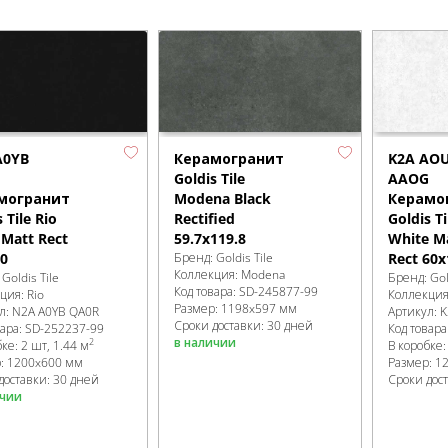
A0YB
K2A AO
Керамогранит
AAOG
Goldis Tile
могранит
Керамо
Modena Black
 Tile Rio
Goldis Ti
Rectified
 Matt Rect
White M
59.7x119.8
0
Rect 60x
Бренд:
Goldis Tile
Коллекция:
Modena
:
Goldis Tile
Бренд:
Gol
Код товара:
SD-245877
-99
кция:
Rio
Коллекци
Размер:
1198x597 мм
л:
N2A A0YB QA0R
Артикул:
K
Сроки доставки: 30 дней
вара:
SD-252237
-99
Код товара
в наличии
2
бке
:
2 шт, 1.44 м
В коробке
р:
1200x600 мм
Размер:
1
доставки: 30 дней
Сроки дос
ичии