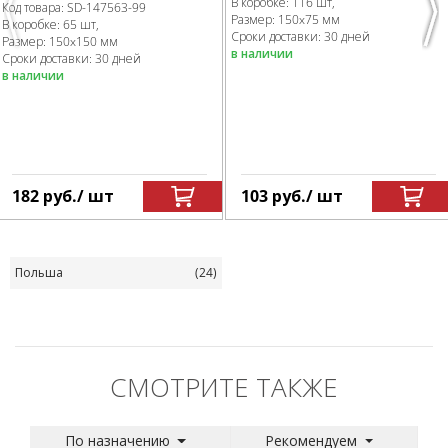
В коробке
:
116 шт,
Код товара:
SD-147563
-99
Previous
Nex
Размер:
150x75 мм
В коробке
:
65 шт,
Сроки доставки: 30 дней
Размер:
150x150 мм
в наличии
Сроки доставки: 30 дней
в наличии
182
руб.
/ шт
103
руб.
/ шт
Польша
(24)
СМОТРИТЕ ТАКЖЕ
По назначению
Рекомендуем