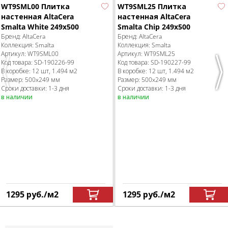
WT9SML00 Плитка
WT9SML25 Плитка
настенная AltaCera
настенная AltaCera
Smalta White 249x500
Smalta Chip 249x500
Бренд:
AltaCera
Бренд:
AltaCera
Коллекция:
Smalta
Коллекция:
Smalta
Артикул:
WT9SML00
Артикул:
WT9SML25
Код товара:
SD-190226
-99
Код товара:
SD-190227
-99
В коробке
:
12 шт, 1.494 м
2
В коробке
:
12 шт, 1.494 м
2
Previous
Nex
Размер:
500x249 мм
Размер:
500x249 мм
Сроки доставки: 1-3 дня
Сроки доставки: 1-3 дня
в наличии
в наличии
1295
руб.
/м
2
1295
руб.
/м
2