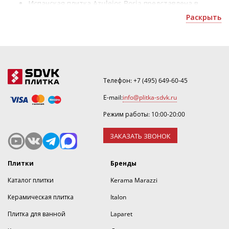
Испанская плитка Azulejos Borja представлена в
разнообразии: формата - 600x600, 447x447 мм,
Раскрыть
рисунка - со вставками, под камень, цвета - темно-
коричневый, серый, стиля - классический и способна
создать уникальный интерьер в любом помещении;
В элементы таких коллекций как, Vulcano, Пирита
входят: плитка напольная, керамогранит;
Покупая ее, Вы получаете официальную гарантию
Телефон:
+7 (495) 649-60-45
качества от мирового производителя, а также
E-mail:
info@plitka-sdvk.ru
возможность приобрести товар по акции или скидки.
Режим работы: 10:00-20:00
ЗАКАЗАТЬ ЗВОНОК
Плитки
Бренды
Каталог плитки
Kerama Marazzi
Керамическая плитка
Italon
Плитка для ванной
Laparet