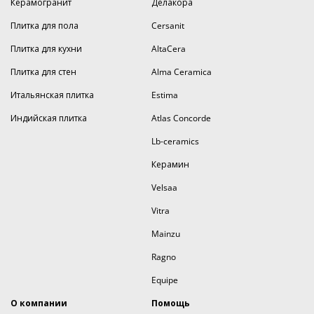
Керамогранит
Делакора
Плитка для пола
Cersanit
Плитка для кухни
AltaCera
Плитка для стен
Alma Ceramica
Итальянская плитка
Estima
Индийская плитка
Atlas Concorde
Lb-ceramics
Керамин
Velsaa
Vitra
Mainzu
Ragno
Equipe
О компании
Помощь