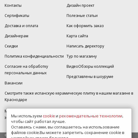
Контакты
Дизайн проект
Сертификаты
Полезные статьи
Доставка и оплата
Как оформить заказ
Дизайнерам
Карта сайта
Скидки
Написать директору
Политика конфиденциальности
Тур по магазину
Согласие на обработку
ВидеоОбзоры коллекций
персональных данных
Представлены в шоуруме
Вакансии
Смотрите также испанскую керамическую плитку в нашем магазине
в
Краснодаре
МКАД 2км внешняя сторона, д. 2, ТРЦ "Шоколад" (РИО) Реутов, -1
Мы используем
cookie
и
рекомендательные технологии
,
этаж, магазин Плитка-SDVK.
чтобы сайт работал лучше.
Оставаясь с нами, вы соглашаетесь на использование
файлов cookie.Вы можете запретить сохранение cookie в
© 2009—2026 г. Все права защищены