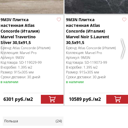
9M3V Плитка
9M3N Плитка
настенная Atlas
настенная Atlas
Concorde (Италия)
Concorde (Италия)
Marvel Travertino
Marvel Noir S.Laurent
Silver 30,5x91,5
30,5x91,5
Бренд:
Atlas Concorde (Италия)
Бренд:
Atlas Concorde (Италия)
Previous
Nex
Коллекция:
Marvel Pro
Коллекция:
Marvel Pro
Артикул:
9M3V
Артикул:
9M3N
Код товара:
SD-119029
-99
Код товара:
SD-119073
-99
В коробке
:
1.395 м
2
В коробке
:
1.395 м
2
Размер:
915x305 мм
Размер:
915x305 мм
Сроки доставки: 30 дней
Сроки доставки: 30 дней
в наличии
в наличии
6301
руб.
/м
2
10589
руб.
/м
2
Польша
(24)