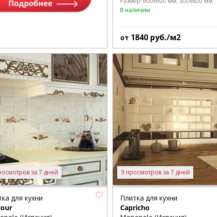
Размер:
600x600 мм
300x600 мм
В наличии
1840
руб./м2
от
росмотров за 7 дней
9 просмотров за 7 дней
ка для кухни
Плитка для кухни
jour
Capricho