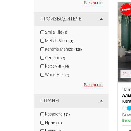
Раскрыть
ПРОИЗВОДИТЕЛЬ
Smile Tile
(1)
Metlah.Store
(1)
Kerama Marazzi
(128)
Cersanit
(7)
Керамин
(14)
29 п
White Hills
(2)
Global Tile
(6)
Раскрыть
Пли
Gracia Ceramica
(12)
Ал
Velsaa
СТРАНЫ
(7)
Kera
Керлайф
(1)
Казахстан
(1)
Разм
Monopole
(20)
В на
Иран
(11)
Lb-Ceramics
(4)
Чехия