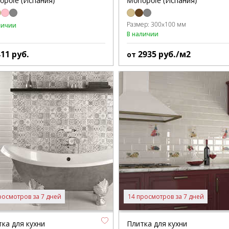
opole (Испания)
Monopole (Испания)
Размер:
300x100 мм
личии
В наличии
411
руб.
2935
руб./м2
от
росмотров за 7 дней
14 просмотров за 7 дней
ка для кухни
Плитка для кухни