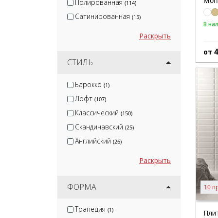
Mon
Полированная
(114)
Сатинированная
(15)
В на
Раскрыть
от
СТИЛЬ
Барокко
(1)
Лофт
(107)
Классический
(150)
Скандинавский
(25)
Английский
(26)
Раскрыть
ФОРМА
10 п
Трапеция
(1)
Плит