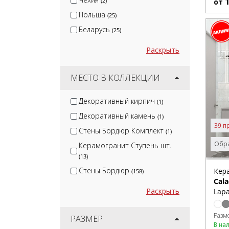
(2)
от
Польша
(25)
Беларусь
(25)
Раскрыть
МЕСТО В КОЛЛЕКЦИИ
Декоративный кирпич
(1)
Декоративный камень
(1)
39 п
Стены Бордюр Комплект
(1)
Обра
Керамогранит Ступень шт.
(13)
Стены Бордюр
Кер
(158)
Cala
Раскрыть
Lapa
Разм
РАЗМЕР
В на