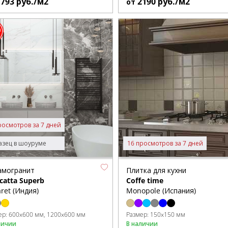
1793
руб./м2
2190
руб./м2
от
росмотров за 7 дней
зец в шоуруме
16 просмотров за 7 дней
амогранит
Плитка для кухни
catta Superb
Coffe time
ret (Индия)
Monopole (Испания)
ер:
600x600 мм
1200x600 мм
Размер:
150x150 мм
личии
В наличии