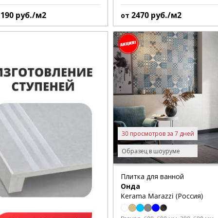
1190
руб./м2
2470
руб./м2
от
30 просмотров за 7 дней
Образец в шоуруме
Плитка для ванной
Онда
Kerama Marazzi (Россия)