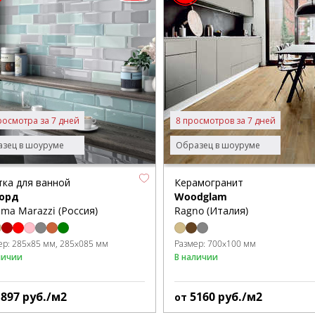
росмотра за 7 дней
8 просмотров за 7 дней
зец в шоуруме
Образец в шоуруме
тка для ванной
Керамогранит
орд
Woodglam
ma Marazzi (Россия)
Ragno (Италия)
ер:
285x85 мм
285x085 мм
Размер:
700x100 мм
личии
В наличии
1897
руб./м2
5160
руб./м2
от