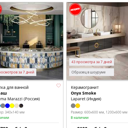
43 просмотра за 7 дней
росмотров за 7 дней
Образец в шоуруме
тка для ванной
Керамогранит
маш
Onyx Smoke
ma Marazzi (Россия)
Laparet (Индия)
ер:
340x140 мм
Размер:
600x600 мм
1200x600 мм
личии
В наличии