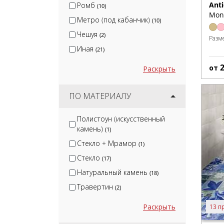
Ant
Ромб
(10)
Mon
Метро (под кабанчик)
(10)
Чешуя
(2)
Разм
Иная
(21)
от
Раскрыть
ПО МАТЕРИАЛУ
Полистоун (искусственный
камень)
(1)
Стекло + Мрамор
(1)
Стекло
(17)
Натуральный камень
(18)
Травертин
(2)
Раскрыть
13 п