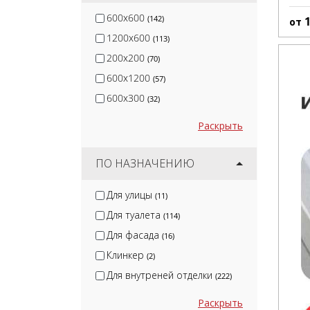
600x600
(142)
от
1200x600
(113)
200x200
(70)
600x1200
(57)
600x300
(32)
Раскрыть
ПО НАЗНАЧЕНИЮ
Для улицы
(11)
Для туалета
(114)
Для фасада
(16)
Клинкер
(2)
Для внутреней отделки
(222)
Раскрыть