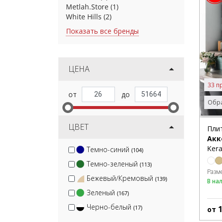
Metlah.Store
(1)
White Hills
(2)
Показать все бренды
ЦЕНА
33 п
Обра
ЦВЕТ
Пли
Акк
Kera
Темно-синий
(104)
Темно-зеленый
(113)
Разм
Бежевый/Кремовый
(139)
В на
Зеленый
(167)
Черно-белый
(17)
от