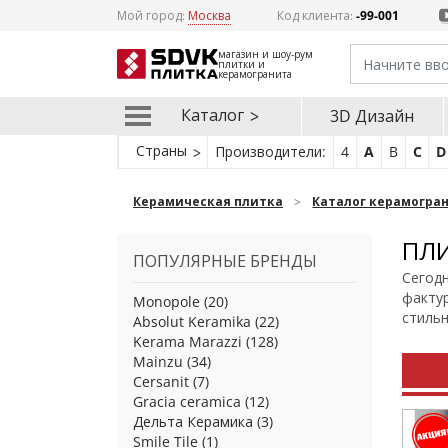
Мой город:
Москва
Код клиента:
-99-001
магазин и шоу-рум
плитки и
керамогранита
Каталог
3D Дизайн
Страны
Производители:
4
A
B
C
D
Керамическая плитка
Каталог керамогра
ПЛИ
ПОПУЛЯРНЫЕ БРЕНДЫ
Сегодн
фактур
Monopole
(20)
стильн
Absolut Keramika
(22)
Kerama Marazzi
(128)
Mainzu
(34)
Cersanit
(7)
Gracia ceramica
(12)
Дельта Керамика
(3)
Smile Tile
(1)