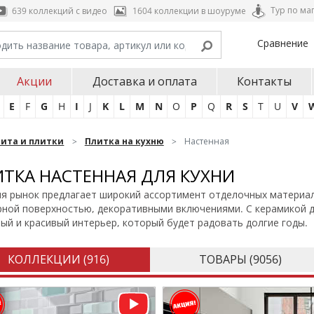
Тур по ма
639 коллекций с видео
1604 коллекции в шоуруме
Сравнение
Акции
Доставка и оплата
Контакты
E
F
G
H
I
J
K
L
M
N
O
P
Q
R
S
T
U
V
нита и плитки
Плитка на кухню
Настенная
ТКА НАСТЕННАЯ ДЛЯ КУХНИ
я рынок предлагает широкий ассортимент отделочных материал
ной поверхностью, декоративными включениями. С керамикой дл
ый и красивый интерьер, который будет радовать долгие годы.
КОЛЛЕКЦИИ (
916
)
ТОВАРЫ (
9056
)