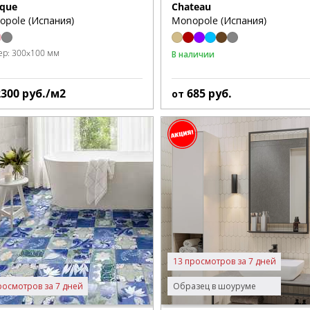
ique
Chateau
opole (Испания)
Monopole (Испания)
ер:
300x100 мм
В наличии
2300
руб./м2
685
руб.
от
13 просмотров за 7 дней
росмотров за 7 дней
Образец в шоуруме