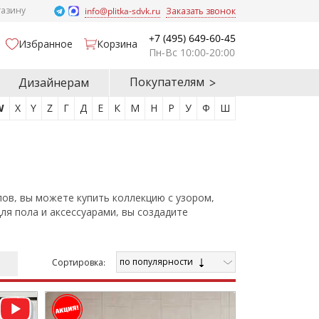
газину
info@plitka-sdvk.ru
Заказать звонок
+7 (495) 649-60-45
Избранное
Корзина
Пн-Вс 10:00-20:00
Покупателям
Дизайнерам
W
X
Y
Z
Г
Д
Е
К
М
Н
Р
У
Ф
Ш
ов, вы можете купить коллекцию с узором,
я пола и аксессуарами, вы создадите
по популярности
Cортировка: