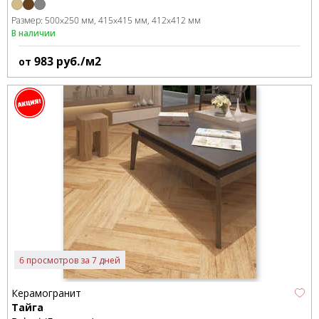
Размер:
500x250 мм
415x415 мм
412x412 мм
В наличии
983
руб./м2
от
6 просмотров за 7 дней
Керамогранит
Тайга