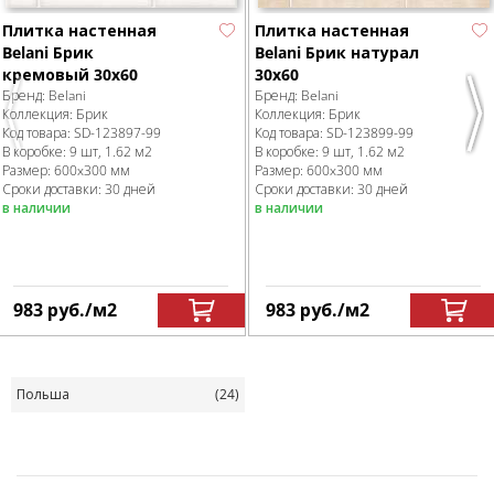
Плитка настенная
Плитка настенная
Belani Брик
Belani Брик натурал
кремовый 30x60
30x60
Бренд:
Belani
Бренд:
Belani
Коллекция:
Брик
Коллекция:
Брик
Previous
Nex
Код товара:
SD-123897
-99
Код товара:
SD-123899
-99
В коробке
:
9 шт, 1.62 м
2
В коробке
:
9 шт, 1.62 м
2
Размер:
600x300 мм
Размер:
600x300 мм
Сроки доставки: 30 дней
Сроки доставки: 30 дней
в наличии
в наличии
983
руб.
/м
2
983
руб.
/м
2
Польша
(24)