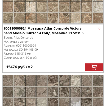
600110000924 Мозаика Atlas Concorde Victory
Sand Mosaic/Виктори Сэнд Мозаика 31.5x31.5
Бренд:
Atlas Concorde
Коллекция:
Victory
Артикул:
600110000924
Код товара:
SD-194405
-99
Размер:
315x315 мм
Сроки доставки: 30 дней
15474
руб.
/м
2