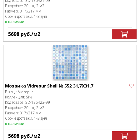
Код товара:
SD-156421
-99
В коробке
:
20 шт, 2 м
2
Размер:
317x317 мм
Сроки доставки: 1-3 дня
в наличии
5698
руб.
/м
2
Мозаика Vidrepur Shell № 552 31,7Х31,7
Бренд:
Vidrepur
Коллекция:
Shell
Код товара:
SD-156423
-99
В коробке
:
20 шт, 2 м
2
Размер:
317x317 мм
Сроки доставки: 1-3 дня
в наличии
5698
руб.
/м
2