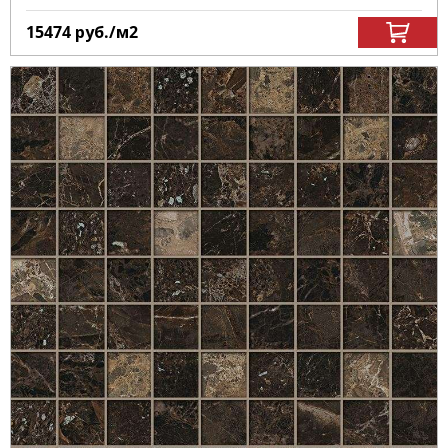
15474
руб.
/м
2