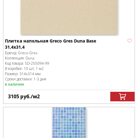
Плитка напольная Greco Gres Duna Base
31,4x31,4
Бренд:
Greco Gres
Коллекция:
Duna
Код товара:
SD-255094
-99
В коробке
:
10 шт, 1 м
2
Размер:
314x314 мм
Сроки доставки: 1-3 дня
в наличии
3105
руб.
/м
2