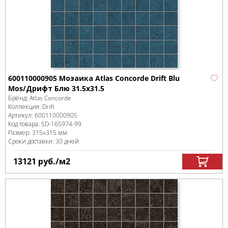
600110000905 Мозаика Atlas Concorde Drift Blu
Mos/Дрифт Блю 31.5x31.5
Бренд:
Atlas Concorde
Коллекция:
Drift
Артикул:
600110000905
Код товара:
SD-165974
-99
Размер:
315x315 мм
Сроки доставки: 30 дней
13121
руб.
/м
2