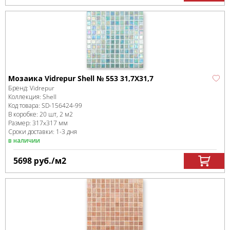
Мозаика Vidrepur Shell № 553 31,7Х31,7
Бренд:
Vidrepur
Коллекция:
Shell
Код товара:
SD-156424
-99
В коробке
:
20 шт, 2 м
2
Размер:
317x317 мм
Сроки доставки: 1-3 дня
в наличии
5698
руб.
/м
2