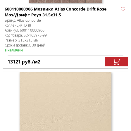
600110000906 Мозаика Atlas Concorde Drift Rose
Mos/Дрифт Роуз 31.5x31.5
Бренд:
Atlas Concorde
Коллекция:
Drift
Артикул:
600110000906
Код товара:
SD-165975
-99
Размер:
315x315 мм
Сроки доставки: 30 дней
в наличии
13121
руб.
/м
2