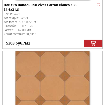
Плитка напольная Vives Carron Blanco 136
31.6x31.6
Бренд:
Vives
Коллекция:
Barnet
Код товара:
SD-234225
-99
В коробке
:
10 шт, 1 м
2
Размер:
316x316 мм
Сроки доставки: 30 дней
5303
руб.
/м
2