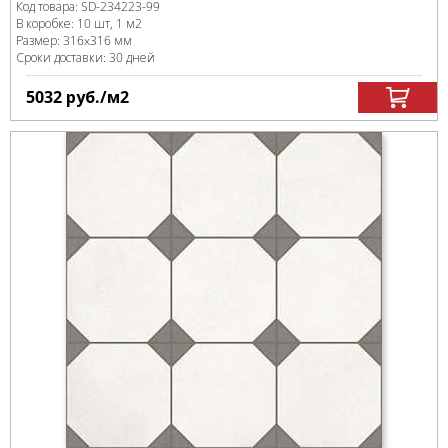
Код товара:
SD-234223
-99
В коробке
:
10 шт, 1 м
2
Размер:
316x316 мм
Сроки доставки: 30 дней
5032
руб.
/м
2