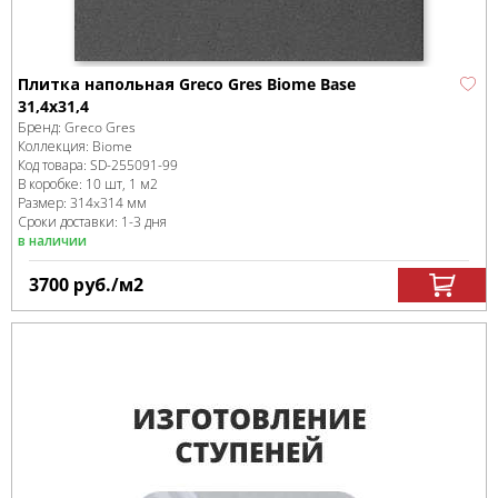
Плитка напольная Greco Gres Biome Base
31,4x31,4
Бренд:
Greco Gres
Коллекция:
Biome
Код товара:
SD-255091
-99
В коробке
:
10 шт, 1 м
2
Размер:
314x314 мм
Сроки доставки: 1-3 дня
в наличии
3700
руб.
/м
2