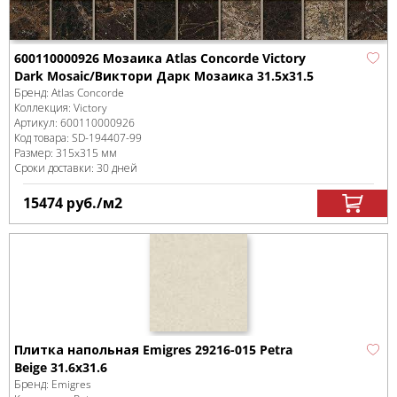
600110000926 Мозаика Atlas Concorde Victory
Dark Mosaic/Виктори Дарк Мозаика 31.5x31.5
Бренд:
Atlas Concorde
Коллекция:
Victory
Артикул:
600110000926
Код товара:
SD-194407
-99
Размер:
315x315 мм
Сроки доставки: 30 дней
15474
руб.
/м
2
Плитка напольная Emigres 29216-015 Petra
Beige 31.6x31.6
Бренд:
Emigres