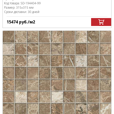
Код товара:
SD-194404
-99
Размер:
315x315 мм
Сроки доставки: 30 дней
15474
руб.
/м
2