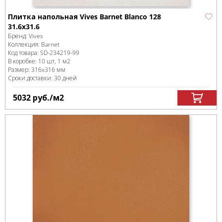
Плитка напольная Vives Barnet Blanco 128
31.6x31.6
Бренд:
Vives
Коллекция:
Barnet
Код товара:
SD-234219
-99
В коробке
:
10 шт, 1 м
2
Размер:
316x316 мм
Сроки доставки: 30 дней
5032
руб.
/м
2