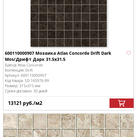
600110000907 Мозаика Atlas Concorde Drift Dark
Mos/Дрифт Дарк 31.5x31.5
Бренд:
Atlas Concorde
Коллекция:
Drift
Артикул:
600110000907
Код товара:
SD-165976
-99
Размер:
315x315 мм
Сроки доставки: 30 дней
13121
руб.
/м
2