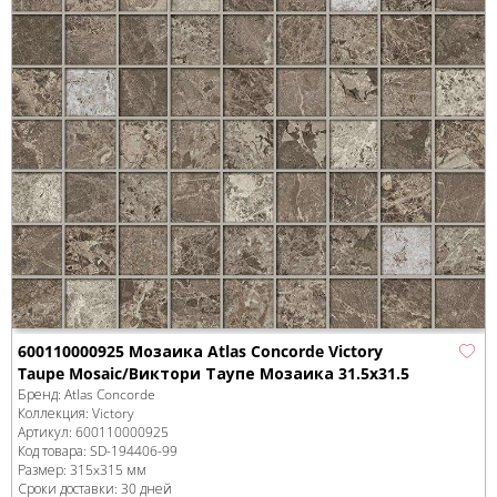
600110000925 Мозаика Atlas Concorde Victory
Taupe Mosaic/Виктори Таупе Мозаика 31.5x31.5
Бренд:
Atlas Concorde
Коллекция:
Victory
Артикул:
600110000925
Код товара:
SD-194406
-99
Размер:
315x315 мм
Сроки доставки: 30 дней