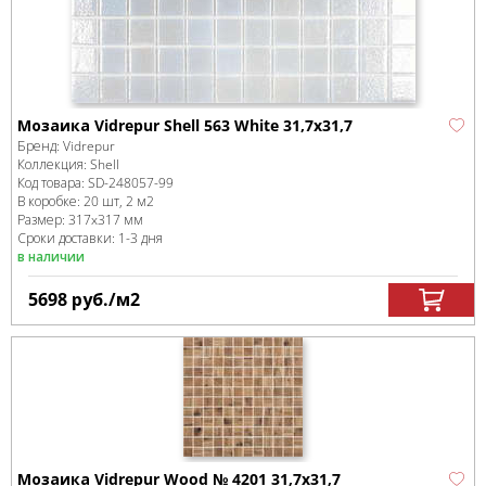
Мозаика Vidrepur Shell 563 White 31,7x31,7
Бренд:
Vidrepur
Коллекция:
Shell
Код товара:
SD-248057
-99
В коробке
:
20 шт, 2 м
2
Размер:
317x317 мм
Сроки доставки: 1-3 дня
в наличии
5698
руб.
/м
2
Мозаика Vidrepur Wood № 4201 31,7x31,7