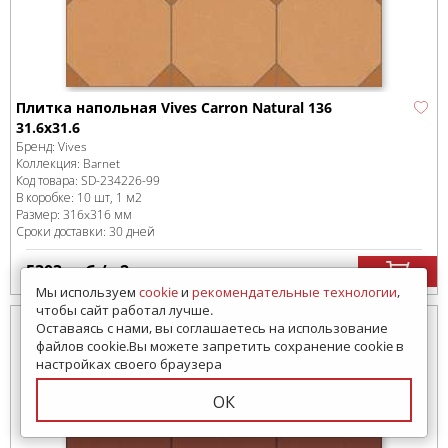
Плитка напольная Vives Carron Natural 136
31.6x31.6
Бренд:
Vives
Коллекция:
Barnet
Код товара:
SD-234226
-99
В коробке
:
10 шт, 1 м
2
Размер:
316x316 мм
Сроки доставки: 30 дней
5303
руб.
/м
2
Мы используем
cookie
и
рекомендательные технологии
,
чтобы сайт работал лучше.
Оставаясь с нами, вы соглашаетесь на использование
файлов cookie.Вы можете запретить сохранение cookie в
настройках своего браузера
ОК