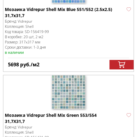
Мозаика Vidrepur Shell Mix Blue 551/552 (2.5х2.5)
31,7х31,7
Бренд:
Vidrepur
Коллекция:
Shell
Код товара:
SD-156419
-99
В коробке
:
20 шт, 2 м
2
Размер:
317x317 мм
Сроки доставки: 1-3 дня
в наличии
5698
руб.
/м
2
Мозаика Vidrepur Shell Mix Green 553/554
31,7Х31,7
Бренд:
Vidrepur
Коллекция:
Shell