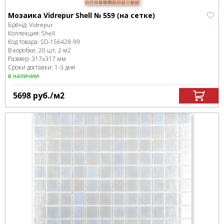
Мозаика Vidrepur Shell № 559 (на сетке)
Бренд:
Vidrepur
Коллекция:
Shell
Код товара:
SD-156428
-99
В коробке
:
20 шт, 2 м
2
Размер:
317x317 мм
Сроки доставки: 1-3 дня
в наличии
5698
руб.
/м
2