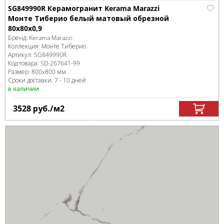
SG849990R Керамогранит Kerama Marazzi
Монте Тиберио белый матовый обрезной
80x80x0,9
Бренд:
Kerama Marazzi
Коллекция:
Монте Тиберио
Артикул:
SG849990R
Код товара:
SD-267641
-99
Размер:
800x800 мм
Сроки доставки: 7 - 10 дней
в наличии
3528
руб.
/м
2