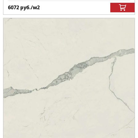
6072
руб.
/м
2