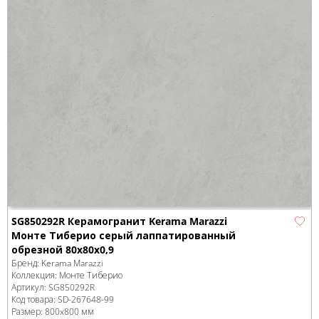
SG850292R Керамогранит Kerama Marazzi
Монте Тиберио серый лаппатированный
обрезной 80x80x0,9
Бренд:
Kerama Marazzi
Коллекция:
Монте Тиберио
Артикул:
SG850292R
Код товара:
SD-267648
-99
Размер:
800x800 мм