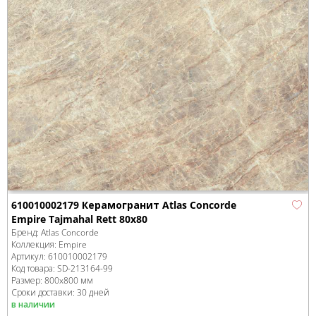
610010002179 Керамогранит Atlas Concorde
Empire Tajmahal Rett 80x80
Бренд:
Atlas Concorde
Коллекция:
Empire
Артикул:
610010002179
Код товара:
SD-213164
-99
Размер:
800x800 мм
Сроки доставки: 30 дней
в наличии