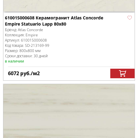
610015000608 Керамогранит Atlas Concorde
Empire Statuario Lapp 80x80
Бренд:
Atlas Concorde
Коллекция:
Empire
Артикул:
610015000608
Код товара:
SD-213169
-99
Размер:
800x800 мм
Сроки доставки: 30 дней
в наличии
6072
руб.
/м
2