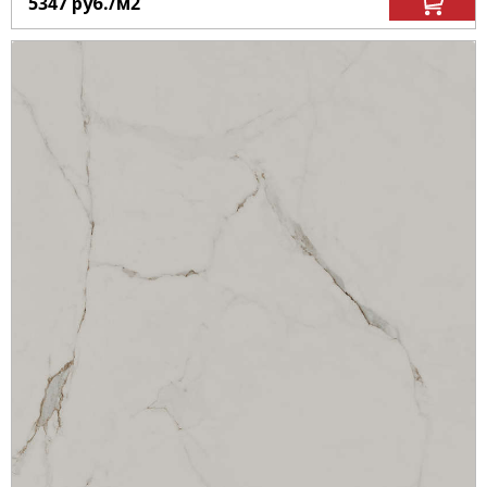
5347
руб.
/м
2