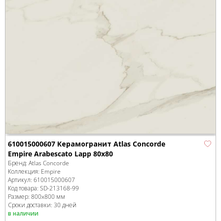
610015000607 Керамогранит Atlas Concorde
Empire Arabescato Lapp 80x80
Бренд:
Atlas Concorde
Коллекция:
Empire
Артикул:
610015000607
Код товара:
SD-213168
-99
Размер:
800x800 мм
Сроки доставки: 30 дней
в наличии