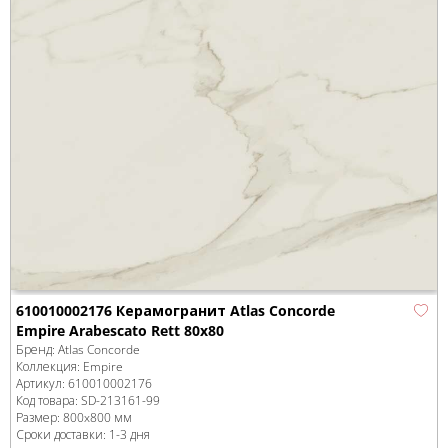
610010002176 Керамогранит Atlas Concorde
Empire Arabescato Rett 80x80
Бренд:
Atlas Concorde
Коллекция:
Empire
Артикул:
610010002176
Код товара:
SD-213161
-99
Размер:
800x800 мм
Сроки доставки: 1-3 дня