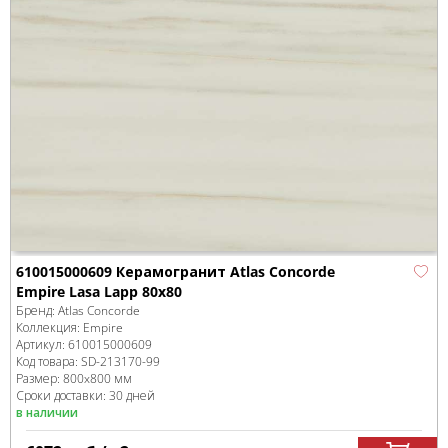
610015000609 Керамогранит Atlas Concorde
Empire Lasa Lapp 80x80
Бренд:
Atlas Concorde
Коллекция:
Empire
Артикул:
610015000609
Код товара:
SD-213170
-99
Размер:
800x800 мм
Сроки доставки: 30 дней
в наличии