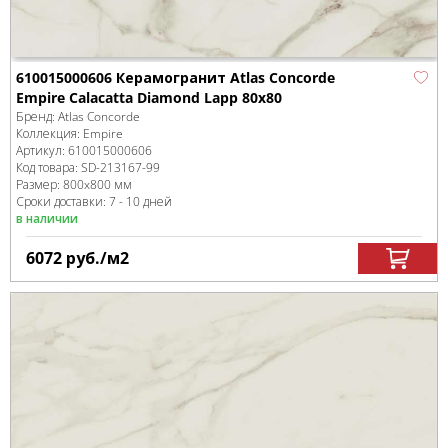
610015000606 Керамогранит Atlas Concorde
Empire Calacatta Diamond Lapp 80x80
Бренд:
Atlas Concorde
Коллекция:
Empire
Артикул:
610015000606
Код товара:
SD-213167
-99
Размер:
800x800 мм
Сроки доставки: 7 - 10 дней
в наличии
6072
руб.
/м
2