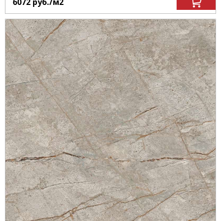
6072
руб.
/м
2