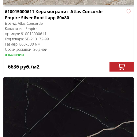
610015000611 Керамогранит Atlas Concorde
Empire Silver Root Lapp 80x80
Бренд:
Atlas Concorde
Коллекция:
Empire
Артикул:
610015000611
Код товара:
SD-213172
-99
Размер:
800x800 мм
Сроки доставки: 30 дней
в наличии
6636
руб.
/м
2