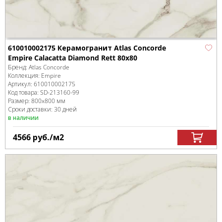
610010002175 Керамогранит Atlas Concorde
Empire Calacatta Diamond Rett 80x80
Бренд:
Atlas Concorde
Коллекция:
Empire
Артикул:
610010002175
Код товара:
SD-213160
-99
Размер:
800x800 мм
Сроки доставки: 30 дней
в наличии
4566
руб.
/м
2