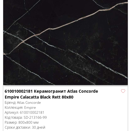
610010002181 Керамогранит Atlas Concorde
Empire Calacatta Black Rett 80x80
Бренд:
Atlas Concorde
Коллекция:
Empire
Артикул:
610010002181
Код товара:
SD-213166
-99
Размер:
800x800 мм
Сроки доставки: 30 дней