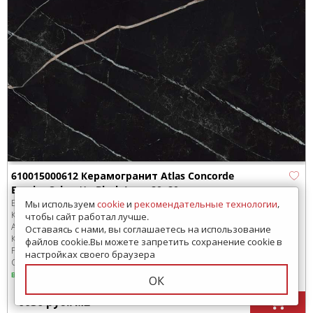
610015000612 Керамогранит Atlas Concorde
Empire Calacatta Black Lapp 80x80
Бренд:
Atlas Concorde
Мы используем
cookie
и
рекомендательные технологии
,
Коллекция:
Empire
чтобы сайт работал лучше.
Артикул:
610015000612
Оставаясь с нами, вы соглашаетесь на использование
Код товара:
SD-213173
-99
файлов cookie.Вы можете запретить сохранение cookie в
Размер:
800x800 мм
настройках своего браузера
Сроки доставки: 1-3 дня
в наличии
ОК
6636
руб.
/м
2