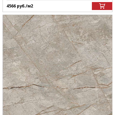
4566
руб.
/м
2