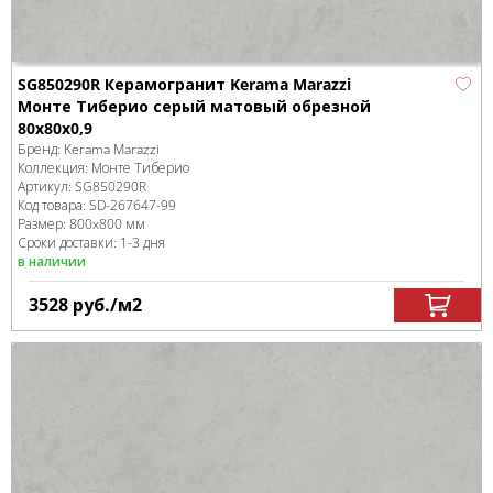
SG850290R Керамогранит Kerama Marazzi
Монте Тиберио серый матовый обрезной
80x80x0,9
Бренд:
Kerama Marazzi
Коллекция:
Монте Тиберио
Артикул:
SG850290R
Код товара:
SD-267647
-99
Размер:
800x800 мм
Сроки доставки: 1-3 дня
в наличии
3528
руб.
/м
2