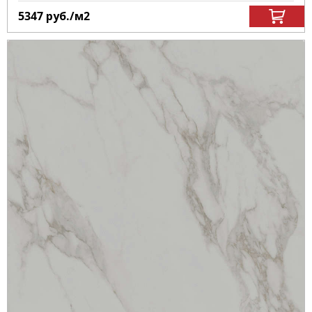
5347
руб.
/м
2