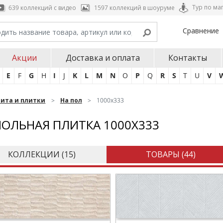
Тур по ма
639 коллекций с видео
1597 коллекций в шоуруме
Сравнение
Акции
Доставка и оплата
Контакты
E
F
G
H
I
J
K
L
M
N
O
P
Q
R
S
T
U
V
нита и плитки
На пол
1000х333
ОЛЬНАЯ ПЛИТКА 1000Х333
КОЛЛЕКЦИИ (
15
)
ТОВАРЫ (
44
)