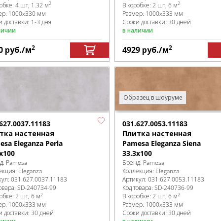
2
2
робке
:
4 шт, 1.32 м
В коробке
:
2 шт, 6 м
ер:
1000x330 мм
Размер:
1000x333 мм
 доставки: 1-3 дня
Сроки доставки: 30 дней
личии
в наличии
2
2
0
руб.
/м
4929
руб.
/м
Образец в шоуруме
627.0037.11183
031.627.0053.11183
тка настенная
Плитка настенная
sa Eleganza Perla
Pamesa Eleganza Siena
x100
33.3x100
д:
Pamesa
Бренд:
Pamesa
екция:
Eleganza
Коллекция:
Eleganza
кул:
031.627.0037.11183
Артикул:
031.627.0053.11183
овара:
SD-240734
-99
Код товара:
SD-240736
-99
2
2
робке
:
2 шт, 6 м
В коробке
:
2 шт, 6 м
ер:
1000x333 мм
Размер:
1000x333 мм
и доставки: 30 дней
Сроки доставки: 30 дней