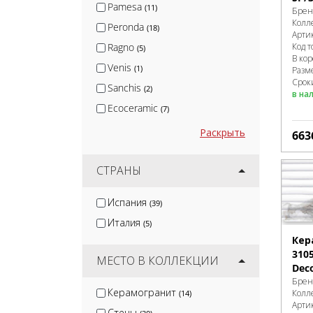
Pamesa
(11)
Брен
Колл
Peronda
(18)
Арти
Ragno
Код т
(5)
В ко
Venis
(1)
Разм
Срок
Sanchis
(2)
в на
Ecoceramic
(7)
Раскрыть
663
СТРАНЫ
Испания
(39)
Италия
(5)
Кер
310
МЕСТО В КОЛЛЕКЦИИ
Deco
Брен
Керамогранит
Колл
(14)
Арти
Стены