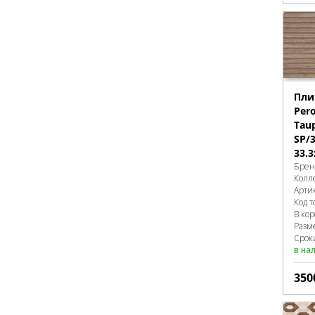
Пли
Pero
Tau
SP/
33.3
Брен
Колл
Арти
Код т
В ко
Разм
Срок
в на
350