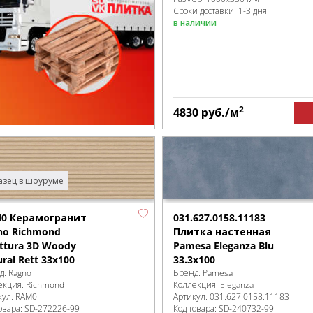
Сроки доставки: 1-3 дня
в наличии
2
4830
руб.
/м
зец в шоуруме
0 Керамогранит
031.627.0158.11183
no Richmond
Плитка настенная
uttura 3D Woody
Pamesa Eleganza Blu
ral Rett 33x100
33.3x100
д:
Ragno
Бренд:
Pamesa
екция:
Richmond
Коллекция:
Eleganza
кул:
RAM0
Артикул:
031.627.0158.11183
овара:
SD-272226
-99
Код товара:
SD-240732
-99