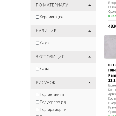
В ко
ПО МАТЕРИАЛУ
Разм
Сроки
в на
Керамика
(13)
483
НАЛИЧИЕ
Да
(1)
ЭКСПОЗИЦИЯ
031.
Да
(6)
Пли
Pame
33.3
РИСУНОК
Брен
Колл
Под металл
Арти
(1)
Код т
Под дерево
(11)
В ко
Разм
Под мрамор
(14)
Срок