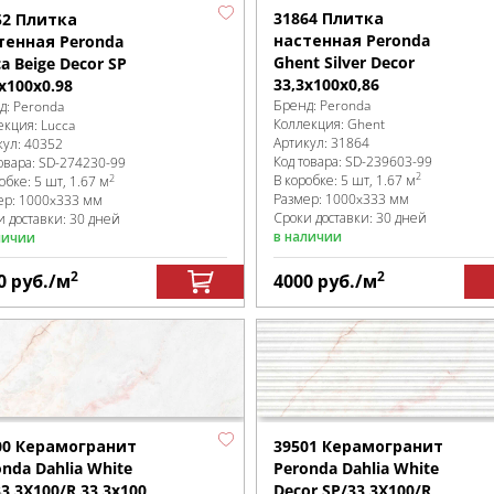
31864 Плитка
52 Плитка
настенная Peronda
тенная Peronda
Ghent Silver Decor
a Beige Decor SP
33,3x100x0,86
х100x0.98
Бренд:
Peronda
д:
Peronda
Коллекция:
Ghent
екция:
Lucca
Артикул:
31864
кул:
40352
Код товара:
SD-239603
-99
овара:
SD-274230
-99
2
В коробке
:
5 шт, 1.67 м
2
робке
:
5 шт, 1.67 м
Размер:
1000x333 мм
ер:
1000x333 мм
Сроки доставки: 30 дней
и доставки: 30 дней
в наличии
личии
2
2
0
руб.
/м
4000
руб.
/м
00 Керамогранит
39501 Керамогранит
nda Dahlia White
Peronda Dahlia White
3,3X100/R 33,3x100
Decor SP/33,3X100/R