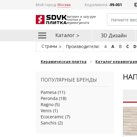
Мой город:
Москва
Код клиента:
-99-001
магазин и шоу-рум
плитки и
керамогранита
Каталог
3D Дизайн
Страны
Производители:
4
A
B
C
D
Керамическая плитка
Каталог керамогра
НАП
ПОПУЛЯРНЫЕ БРЕНДЫ
Pamesa
(11)
Peronda
(18)
Ragno
(5)
Venis
(1)
Ecoceramic
(7)
Sanchis
(2)