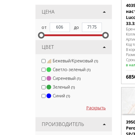
403
ЦЕНА
нас
Lucc
33.3
Брен
Колл
Арти
Код т
ЦВЕТ
В ко
Разм
Срок
Бежевый/Кремовый
(1)
в на
Светло-зеленый
(1)
685
Сиреневый
(1)
Зеленый
(1)
Синий
(1)
Раскрыть
395
ПРОИЗВОДИТЕЛЬ
Pero
SP/3