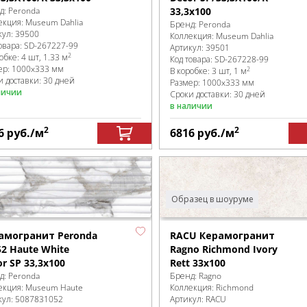
д:
Peronda
33,3x100
екция:
Museum Dahlia
Бренд:
Peronda
кул:
39500
Коллекция:
Museum Dahlia
овара:
SD-267227
-99
Артикул:
39501
2
робке
:
4 шт, 1.33 м
Код товара:
SD-267228
-99
ер:
1000x333 мм
2
В коробке
:
3 шт, 1 м
и доставки: 30 дней
Размер:
1000x333 мм
личии
Сроки доставки: 30 дней
в наличии
2
2
6
руб.
/м
6816
руб.
/м
Образец в шоуруме
RACU Керамогранит
амогранит Peronda
Ragno Richmond Ivory
52 Haute White
Rett 33x100
r SP 33,3x100
Бренд:
Ragno
д:
Peronda
Коллекция:
Richmond
екция:
Museum Haute
Артикул:
RACU
кул:
5087831052