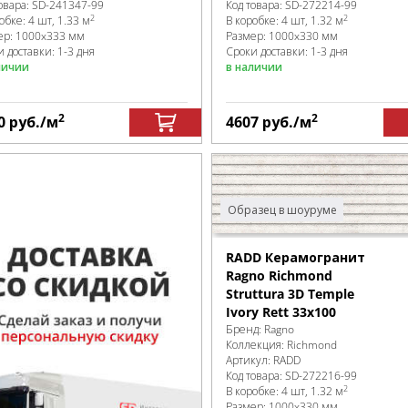
Код товара:
SD-272214
-99
овара:
SD-241347
-99
2
2
В коробке
:
4 шт, 1.32 м
робке
:
4 шт, 1.33 м
Размер:
1000x330 мм
ер:
1000x333 мм
Сроки доставки: 1-3 дня
 доставки: 1-3 дня
в наличии
личии
2
2
0
руб.
/м
4607
руб.
/м
Образец в шоуруме
RADD Керамогранит
Ragno Richmond
Struttura 3D Temple
Ivory Rett 33x100
Бренд:
Ragno
Коллекция:
Richmond
Артикул:
RADD
Код товара:
SD-272216
-99
2
В коробке
:
4 шт, 1.32 м
Размер:
1000x330 мм