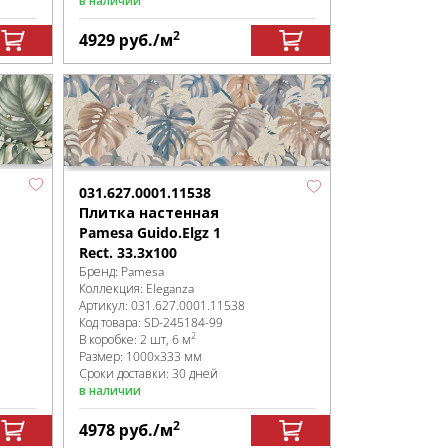
в наличии
2
4929
руб.
/м
031.627.0001.11538
Плитка настенная
Pamesa Guido.Elgz 1
Rect. 33.3x100
Бренд:
Pamesa
Коллекция:
Eleganza
Артикул:
031.627.0001.11538
Код товара:
SD-245184
-99
2
В коробке
:
2 шт, 6 м
Размер:
1000x333 мм
Сроки доставки: 30 дней
в наличии
2
4978
руб.
/м