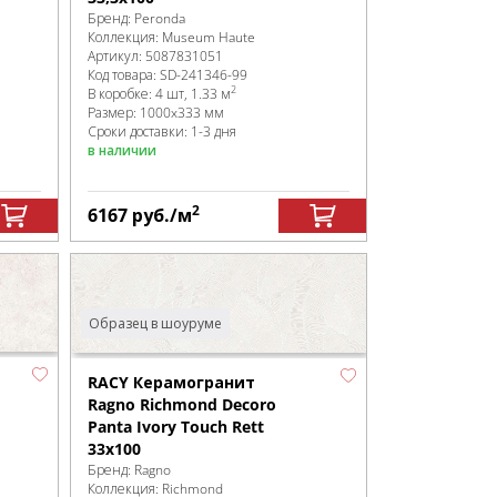
Бренд:
Peronda
Коллекция:
Museum Haute
Артикул:
5087831051
Код товара:
SD-241346
-99
2
В коробке
:
4 шт, 1.33 м
Размер:
1000x333 мм
Сроки доставки: 1-3 дня
в наличии
2
6167
руб.
/м
Образец в шоуруме
RACY Керамогранит
Ragno Richmond Decoro
Panta Ivory Touch Rett
33x100
Бренд:
Ragno
Коллекция:
Richmond