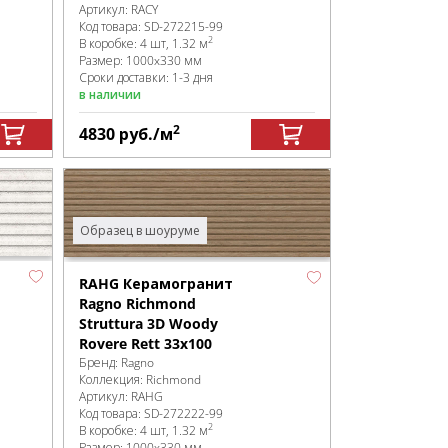
Артикул:
RACY
Код товара:
SD-272215
-99
2
В коробке
:
4 шт, 1.32 м
Размер:
1000x330 мм
Сроки доставки: 1-3 дня
в наличии
2
4830
руб.
/м
Образец в шоуруме
RAHG Керамогранит
Ragno Richmond
Struttura 3D Woody
Rovere Rett 33x100
Бренд:
Ragno
Коллекция:
Richmond
Артикул:
RAHG
Код товара:
SD-272222
-99
2
В коробке
:
4 шт, 1.32 м
Размер:
1000x330 мм