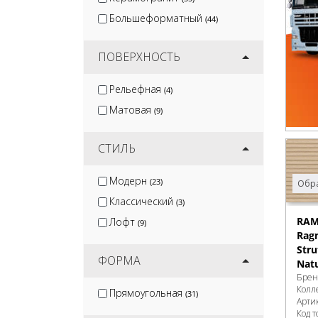
Большеформатный
(44)
ПОВЕРХНОСТЬ
Рельефная
(4)
Матовая
(9)
СТИЛЬ
Модерн
(23)
Обра
Классический
(3)
RAM
Лофт
(9)
Rag
Str
ФОРМА
Natu
Брен
Колл
Прямоугольная
(31)
Арти
Код т