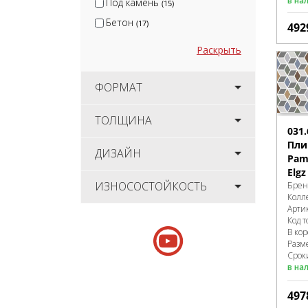
в на
Под камень
(15)
Бетон
(17)
492
Раскрыть
ФОРМАТ
ТОЛЩИНА
031.
Пли
ДИЗАЙН
Pame
Elgz
ИЗНОСОСТОЙКОСТЬ
Брен
Колл
Арти
Код т
В ко
Разм
Срок
в на
497