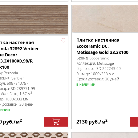
Плитка настенная
тка настенная
Ecoceramic DC.
nda 32892 Verbier
Metissage Gold 33.3x100
pe Decor
Бренд:
Ecoceramic
33,3X100X0,98/R
Коллекция:
Metissage
x100
Код товара:
SD-222243
-99
д:
Peronda
Размер:
1000x333 мм
екция:
Verbier
Сроки доставки: 30 дней
кул:
5087840757
в наличии
овара:
SD-289771
-99
2
робке
:
5 шт, 1.67 м
ер:
1000x333 мм
и доставки: 30 дней
личии
2
2
0
руб.
/м
2130
руб.
/м