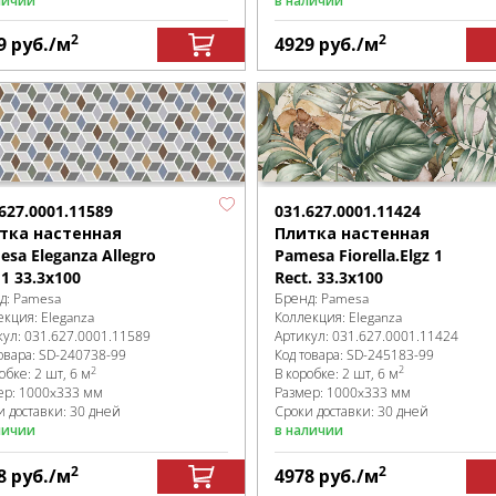
личии
в наличии
2
2
9
руб.
/м
4929
руб.
/м
031.627.0001.11424
627.0001.11589
Плитка настенная
тка настенная
Pamesa Fiorella.Elgz 1
sa Eleganza Allegro
Rect. 33.3x100
 1 33.3x100
Бренд:
Pamesa
д:
Pamesa
Коллекция:
Eleganza
екция:
Eleganza
Артикул:
031.627.0001.11424
кул:
031.627.0001.11589
Код товара:
SD-245183
-99
овара:
SD-240738
-99
2
2
В коробке
:
2 шт, 6 м
робке
:
2 шт, 6 м
Размер:
1000x333 мм
ер:
1000x333 мм
Сроки доставки: 30 дней
и доставки: 30 дней
в наличии
личии
2
2
8
руб.
/м
4978
руб.
/м