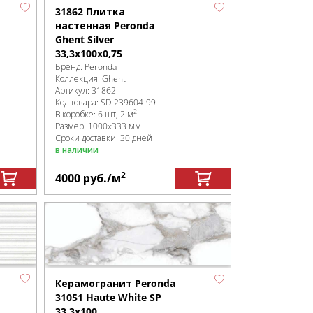
31862 Плитка
настенная Peronda
Ghent Silver
33,3x100x0,75
Бренд:
Peronda
Коллекция:
Ghent
Артикул:
31862
Код товара:
SD-239604
-99
2
В коробке
:
6 шт, 2 м
Размер:
1000x333 мм
Сроки доставки: 30 дней
в наличии
2
4000
руб.
/м
Керамогранит Peronda
31051 Haute White SP
33,3x100