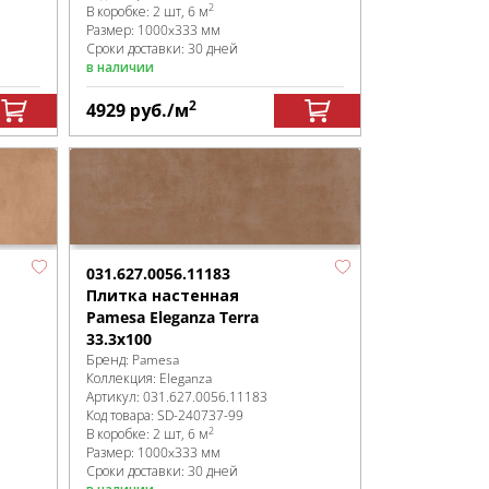
2
В коробке
:
2 шт, 6 м
Размер:
1000x333 мм
Сроки доставки: 30 дней
в наличии
2
4929
руб.
/м
031.627.0056.11183
Плитка настенная
Pamesa Eleganza Terra
33.3x100
Бренд:
Pamesa
Коллекция:
Eleganza
Артикул:
031.627.0056.11183
Код товара:
SD-240737
-99
2
В коробке
:
2 шт, 6 м
Размер:
1000x333 мм
Сроки доставки: 30 дней