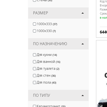
(30)
Код т
В ко
Разм
РАЗМЕР
Сроки
в на
1000x333
(37)
1000x330
(7)
644
ПО НАЗНАЧЕНИЮ
Для кухни
(14)
Для ванной
(16)
Для туалета
(2)
Для стен
(36)
Для пола
(43)
ПО ТИПУ
Керамогранит
(35)