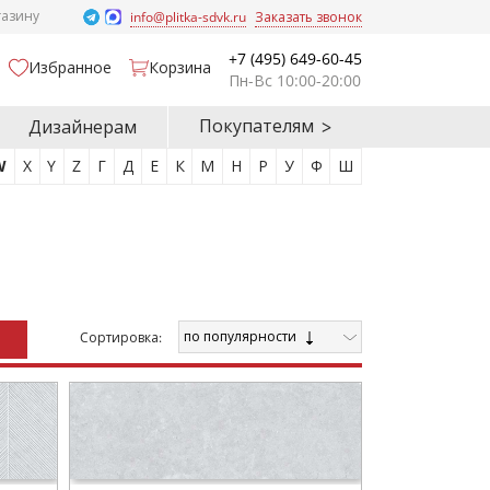
газину
info@plitka-sdvk.ru
Заказать звонок
+7 (495) 649-60-45
Избранное
Корзина
Пн-Вс 10:00-20:00
Покупателям
Дизайнерам
W
X
Y
Z
Г
Д
Е
К
М
Н
Р
У
Ф
Ш
по популярности
Cортировка: