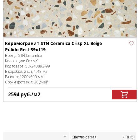
Керамогранит STN Ceramica Crisp XL Beige
Pulido Rect 59x119
Бренд:
STN Ceramica
Коллекция:
Crisp Xl
Код товара:
SD-243893
-99
В коробке
:
2 шт, 1.43 м
2
Размер:
1200x600 мм
Сроки доставки: 30 дней
2594
руб.
/м
2
Светло-серая
(1815)