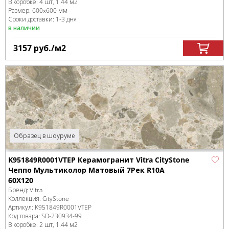
В коробке
:
4 шт, 1.44 м
2
Размер:
600x600 мм
Сроки доставки: 1-3 дня
в наличии
3157
руб.
/м
2
Образец в шоуруме
K951849R0001VTEP Керамогранит Vitra CityStone
Чеппо Мультиколор Матовый 7Рек R10A
60X120
Бренд:
Vitra
Коллекция:
CityStone
Артикул:
K951849R0001VTEP
Код товара:
SD-230934
-99
В коробке
:
2 шт, 1.44 м
2