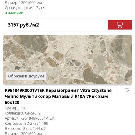
Размер:
1200x600 мм
Сроки доставки: 1-3 дня
в наличии
3157
руб.
/м
2
Образец в шоуруме
K951849R0001VTER Керамогранит Vitra CityStone
Чеппо Мультиколор Матовый R10A 7Рек 8мм
60x120
Бренд:
Vitra
Коллекция:
CityStone
Артикул:
K951849R0001VTER
Код товара:
SD-272244
-99
В коробке
:
2 шт, 1.44 м
2
Размер:
1200x600 мм