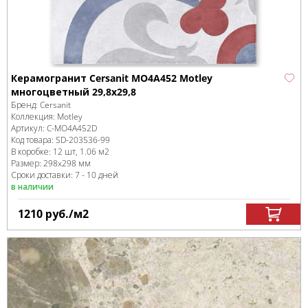
Керамогранит Cersanit MO4A452 Motley
многоцветный 29,8x29,8
Бренд:
Cersanit
Коллекция:
Motley
Артикул:
C-MO4A452D
Код товара:
SD-203536
-99
В коробке
:
12 шт, 1.06 м
2
Размер:
298x298 мм
Сроки доставки: 7 - 10 дней
в наличии
1210
руб.
/м
2