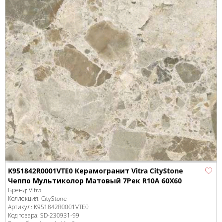
K951842R0001VTE0 Керамогранит Vitra CityStone
Чеппо Мультиколор Матовый 7Рек R10A 60X60
Бренд:
Vitra
Коллекция:
CityStone
Артикул:
K951842R0001VTE0
Код товара:
SD-230931
-99