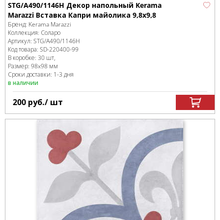
STG/A490/1146H Декор напольный Kerama
Marazzi Вставка Капри майолика 9,8х9,8
Бренд:
Kerama Marazzi
Коллекция:
Соларо
Артикул:
STG/A490/1146H
Код товара:
SD-220400
-99
В коробке
:
30 шт,
Размер:
98x98 мм
Сроки доставки: 1-3 дня
в наличии
200
руб.
/ шт