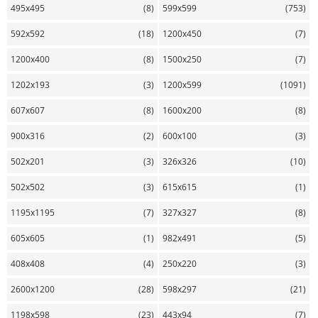
495х495
(8)
599х599
(753)
592х592
(18)
1200х450
(7)
1200х400
(8)
1500х250
(7)
1202х193
(3)
1200х599
(1091)
607х607
(8)
1600х200
(8)
900х316
(2)
600х100
(3)
502х201
(3)
326х326
(10)
502х502
(3)
615х615
(1)
1195х1195
(7)
327х327
(8)
605х605
(1)
982х491
(5)
408х408
(4)
250х220
(3)
2600х1200
(28)
598х297
(21)
1198х598
(23)
443х94
(7)