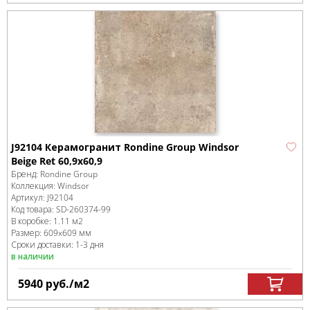
J92104 Керамогранит Rondine Group Windsor
Beige Ret 60,9x60,9
Бренд:
Rondine Group
Коллекция:
Windsor
Артикул:
J92104
Код товара:
SD-260374
-99
В коробке
:
1.11 м
2
Размер:
609x609 мм
Сроки доставки: 1-3 дня
в наличии
5940
руб.
/м
2