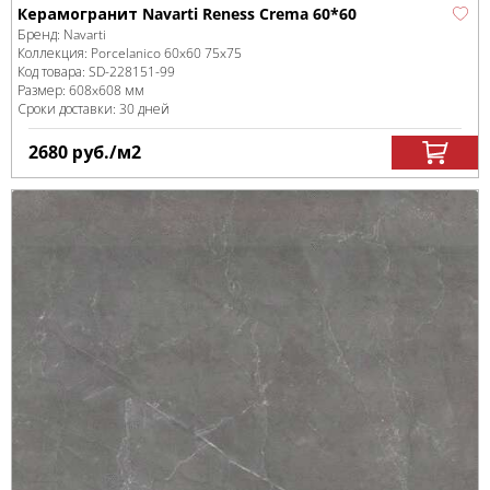
Керамогранит Navarti Reness Crema 60*60
Бренд:
Navarti
Коллекция:
Porcelanico 60x60 75x75
Код товара:
SD-228151
-99
Размер:
608x608 мм
Сроки доставки: 30 дней
2680
руб.
/м
2