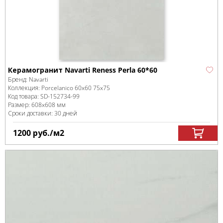
Керамогранит Navarti Reness Perla 60*60
Бренд:
Navarti
Коллекция:
Porcelanico 60x60 75x75
Код товара:
SD-152734
-99
Размер:
608x608 мм
Сроки доставки: 30 дней
1200
руб.
/м
2