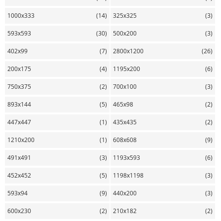
1000х333
(14)
325х325
(3)
593х593
(30)
500х200
(3)
402х99
(7)
2800х1200
(26)
200х175
(4)
1195х200
(6)
750х375
(2)
700х100
(3)
893х144
(5)
465х98
(2)
447х447
(1)
435х435
(2)
1210х200
(1)
608х608
(9)
491х491
(3)
1193х593
(6)
452х452
(5)
1198х1198
(3)
593х94
(9)
440х200
(3)
600х230
(2)
210х182
(2)