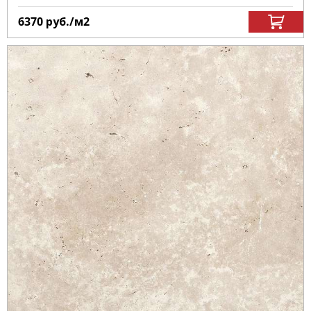
6370
руб.
/м
2