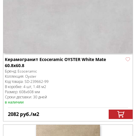
Керамогранит Ecoceramic OYSTER White Mate
60.8x60.8
Бренд:
Ecoceramic
Коллекция:
Oyster
Код товара:
SD-239662
-99
В коробке
:
4 шт, 1.48 м
2
Размер:
608x608 мм
Сроки доставки: 30 дней
в наличии
2082
руб.
/м
2