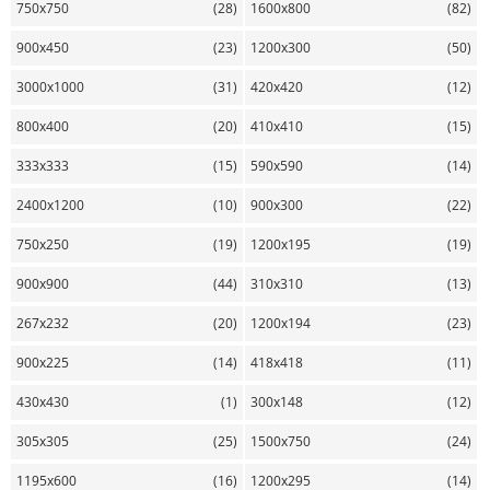
750х750
(28)
1600х800
(82)
900х450
(23)
1200х300
(50)
3000х1000
(31)
420х420
(12)
800х400
(20)
410х410
(15)
333х333
(15)
590х590
(14)
2400х1200
(10)
900х300
(22)
750х250
(19)
1200х195
(19)
900х900
(44)
310х310
(13)
267х232
(20)
1200х194
(23)
900х225
(14)
418х418
(11)
430х430
(1)
300х148
(12)
305х305
(25)
1500х750
(24)
1195х600
(16)
1200х295
(14)