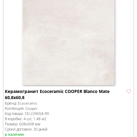
Керамогранит Ecoceramic COOPER Blanco Mate
60,8x60,8
Бренд:
Ecoceramic
Коллекция:
Cooper
Код товара:
SD-239658
-99
В коробке
:
4 шт, 1.48 м
2
Размер:
608x608 мм
Сроки доставки: 30 дней
в наличии