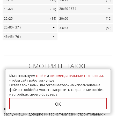
20x20
( 87 )
15x60
(58)
25x25
(14)
20x60
(12)
20x80
( 37 )
33x33
(59)
45x45
( 76 )
СМОТРИТЕ ТАКЖЕ
Мы используем
cookie
и
рекомендательные технологии
,
По назначению
Рекомендуем
чтобы сайт работал лучше.
Оставаясь с нами, вы соглашаетесь на использование
Дополнительно
По размеру
По цвету
файлов cookie.Вы можете запретить сохранение cookie в
настройках своего браузера
По рисунку
По стране
ОК
Купить Плитку на пол 610х610 предлагает PLITKA SDVK –
заслуживший доверие интернет-магазин строительных и