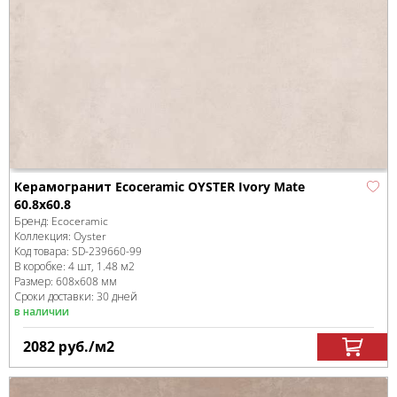
Керамогранит Ecoceramic OYSTER Ivory Mate
60.8x60.8
Бренд:
Ecoceramic
Коллекция:
Oyster
Код товара:
SD-239660
-99
В коробке
:
4 шт, 1.48 м
2
Размер:
608x608 мм
Сроки доставки: 30 дней
в наличии
2082
руб.
/м
2