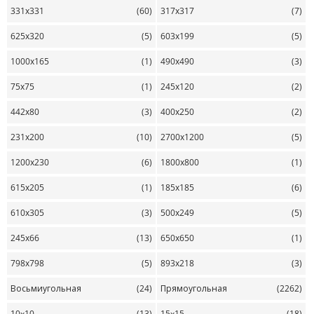
331х331
(60)
317х317
(7)
625х320
(5)
603х199
(5)
1000х165
(1)
490х490
(3)
75х75
(1)
245х120
(2)
442х80
(3)
400х250
(2)
231х200
(10)
2700х1200
(5)
1200х230
(6)
1800х800
(1)
615х205
(1)
185х185
(6)
610х305
(3)
500х249
(5)
245х66
(13)
650х650
(1)
798х798
(5)
893х218
(3)
Восьмиугольная
(24)
Прямоугольная
(2262)
10x10
(13)
15x15
(18)