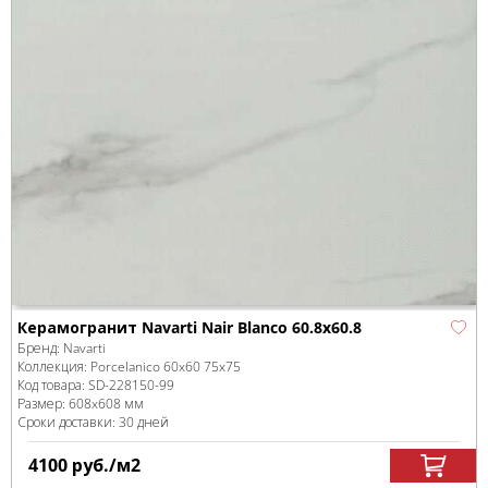
Керамогранит Navarti Nair Blanco 60.8x60.8
Бренд:
Navarti
Коллекция:
Porcelanico 60x60 75x75
Код товара:
SD-228150
-99
Размер:
608x608 мм
Сроки доставки: 30 дней
4100
руб.
/м
2