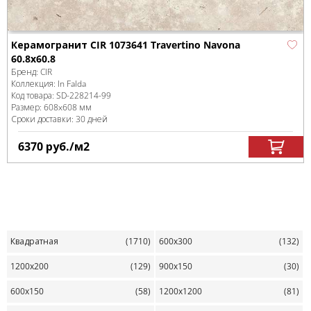
Керамогранит CIR 1073641 Travertino Navona
60.8x60.8
Бренд:
CIR
Коллекция:
In Falda
Код товара:
SD-228214
-99
Размер:
608x608 мм
Сроки доставки: 30 дней
6370
руб.
/м
2
Квадратная
(1710)
600х300
(132)
1200х200
(129)
900х150
(30)
600х150
(58)
1200х1200
(81)