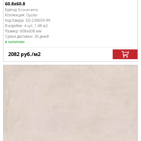
60.8x60.8
Бренд:
Ecoceramic
Коллекция:
Oyster
Код товара:
SD-239659
-99
В коробке
:
4 шт, 1.48 м
2
Размер:
608x608 мм
Сроки доставки: 30 дней
в наличии
2082
руб.
/м
2