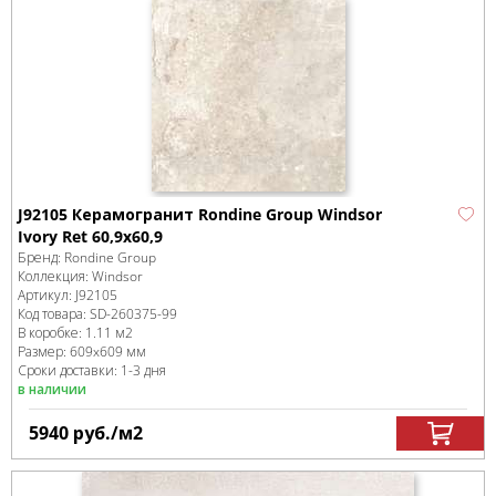
J92105 Керамогранит Rondine Group Windsor
Ivory Ret 60,9x60,9
Бренд:
Rondine Group
Коллекция:
Windsor
Артикул:
J92105
Код товара:
SD-260375
-99
В коробке
:
1.11 м
2
Размер:
609x609 мм
Сроки доставки: 1-3 дня
в наличии
5940
руб.
/м
2