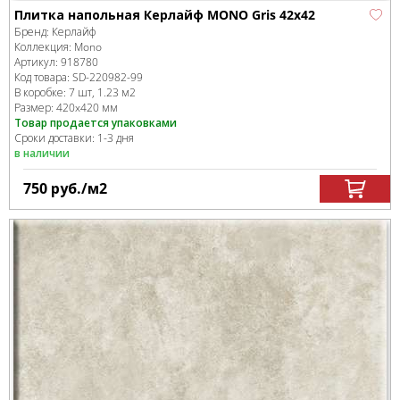
Плитка напольная Керлайф MONO Gris 42x42
Бренд:
Керлайф
Коллекция:
Mono
Артикул:
918780
Код товара:
SD-220982
-99
В коробке
:
7 шт, 1.23 м
2
Размер:
420x420 мм
Товар продается упаковками
Сроки доставки: 1-3 дня
в наличии
750
руб.
/м
2