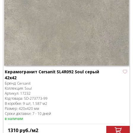
Керамогранит Cersanit SL4R092 Soul серый
42x42
Бренд:
Cersanit
Коллекция:
Soul
Артикул:
17232
Код товара:
SD-273773
-99
В коробке
:
9 шт, 1.587 м
2
Размер:
420x420 мм
Сроки доставки: 7 - 10 дней
в наличии
1310
руб.
/м
2