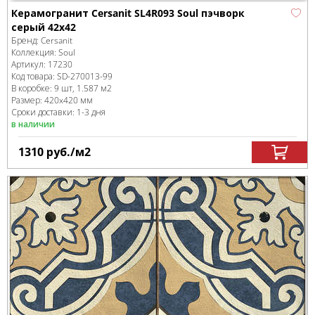
Керамогранит Cersanit SL4R093 Soul пэчворк
серый 42x42
Бренд:
Cersanit
Коллекция:
Soul
Артикул:
17230
Код товара:
SD-270013
-99
В коробке
:
9 шт, 1.587 м
2
Размер:
420x420 мм
Сроки доставки: 1-3 дня
в наличии
1310
руб.
/м
2