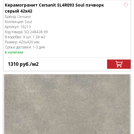
Керамогранит Cersanit SL4R093 Soul пэчворк
серый 42x42
Бренд:
Cersanit
Коллекция:
Soul
Артикул:
16213
Код товара:
SD-248428
-99
В коробке
:
9 шт, 1.58 м
2
Размер:
420x420 мм
Сроки доставки: 1-3 дня
в наличии
1310
руб.
/м
2