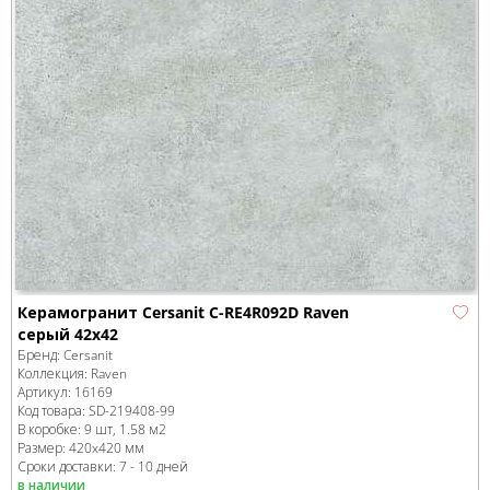
Керамогранит Cersanit C-RE4R092D Raven
серый 42x42
Бренд:
Cersanit
Коллекция:
Raven
Артикул:
16169
Код товара:
SD-219408
-99
В коробке
:
9 шт, 1.58 м
2
Размер:
420x420 мм
Сроки доставки: 7 - 10 дней
в наличии