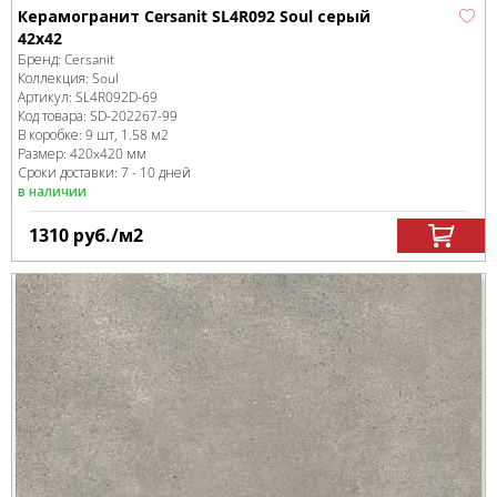
Керамогранит Cersanit SL4R092 Soul серый
42x42
Бренд:
Cersanit
Коллекция:
Soul
Артикул:
SL4R092D-69
Код товара:
SD-202267
-99
В коробке
:
9 шт, 1.58 м
2
Размер:
420x420 мм
Сроки доставки: 7 - 10 дней
в наличии
1310
руб.
/м
2