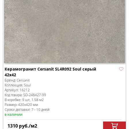
Керамогранит Cersanit SL4R092 Soul серый
42x42
Бренд:
Cersanit
Коллекция:
Soul
Артикул:
16212
Код товара:
SD-248427
-99
В коробке
:
9 шт, 1.58 м
2
Размер:
420x420 мм
Сроки доставки: 7 - 10 дней
в наличии
1310
руб.
/м
2