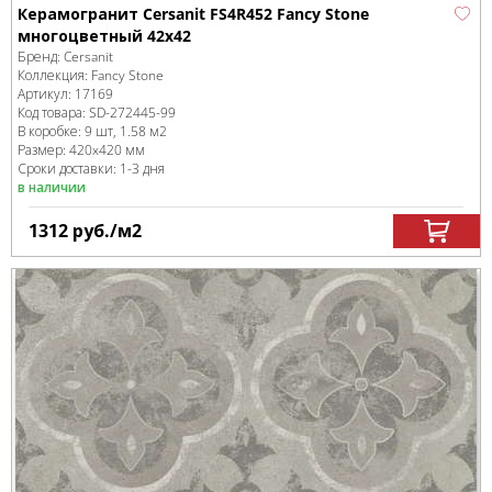
Керамогранит Cersanit FS4R452 Fancy Stone
многоцветный 42x42
Бренд:
Cersanit
Коллекция:
Fancy Stone
Артикул:
17169
Код товара:
SD-272445
-99
В коробке
:
9 шт, 1.58 м
2
Размер:
420x420 мм
Сроки доставки: 1-3 дня
в наличии
1312
руб.
/м
2