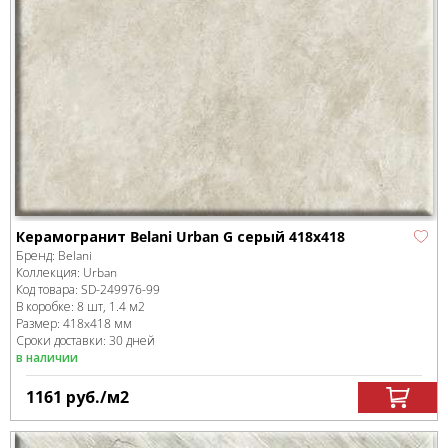
Керамогранит Belani Urban G серый 418x418
Бренд:
Belani
Коллекция:
Urban
Код товара:
SD-249976
-99
В коробке
:
8 шт, 1.4 м
2
Размер:
418x418 мм
Сроки доставки: 30 дней
в наличии
1161
руб.
/м
2