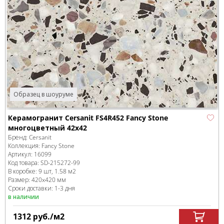
Образец в шоуруме
Керамогранит Cersanit FS4R452 Fancy Stone
многоцветный 42x42
Бренд:
Cersanit
Коллекция:
Fancy Stone
Артикул:
16099
Код товара:
SD-215272
-99
В коробке
:
9 шт, 1.58 м
2
Размер:
420x420 мм
Сроки доставки: 1-3 дня
в наличии
1312
руб.
/м
2