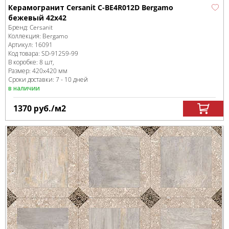
Керамогранит Cersanit C-BE4R012D Bergamo
бежевый 42х42
Бренд:
Cersanit
Коллекция:
Bergamo
Артикул:
16091
Код товара:
SD-91259
-99
В коробке
:
8 шт,
Размер:
420x420 мм
Сроки доставки: 7 - 10 дней
в наличии
1370
руб.
/м
2