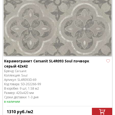
Керамогранит Cersanit SL4R093 Soul пэчворк
серый 42x42
Бренд:
Cersanit
Коллекция:
Soul
Артикул:
SL4R093D-69
Код товара:
SD-202266
-99
В коробке
:
9 шт, 1.58 м
2
Размер:
420x420 мм
Сроки доставки: 1-3 дня
в наличии
1310
руб.
/м
2