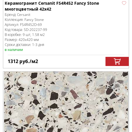
Керамогранит Cersanit FS4R452 Fancy Stone
многоцветный 42x42
Бренд:
Cersanit
Коллекция:
Fancy Stone
Артикул:
FS4R452D-69
Код товара:
SD-202237
-99
В коробке
:
9 шт, 1.58 м
2
Размер:
420x420 мм
Сроки доставки: 1-3 дня
в наличии
1312
руб.
/м
2