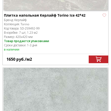
Плитка напольная Керлайф Torino Ice 42*42
Бренд:
Керлайф
Коллекция:
Torino
Код товара:
SD-259492
-99
В коробке
:
7 шт, 1.23 м
2
Размер:
420x420 мм
Товар продается упаковками
Сроки доставки: 1-3 дня
в наличии
1650
руб.
/м
2