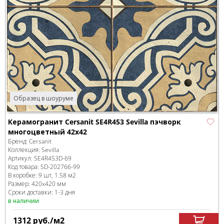
Образец в шоуруме
Керамогранит Cersanit SE4R453 Sevilla пэчворк
многоцветный 42x42
Бренд:
Cersanit
Коллекция:
Sevilla
Артикул:
SE4R453D-69
Код товара:
SD-202766
-99
В коробке
:
9 шт, 1.58 м
2
Размер:
420x420 мм
Сроки доставки: 1-3 дня
в наличии
1312
руб.
/м
2