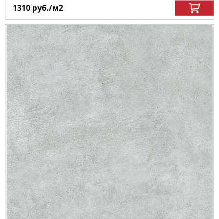
1310
руб.
/м
2