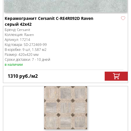
Керамогранит Cersanit C-RE4R092D Raven
серый 42x42
Бренд:
Cersanit
Коллекция:
Raven
Артикул:
17214
Код товара:
SD-272469
-99
В коробке
:
9 шт, 1.587 м
2
Размер:
420x420 мм
Сроки доставки: 7 - 10 дней
в наличии
1310
руб.
/м
2