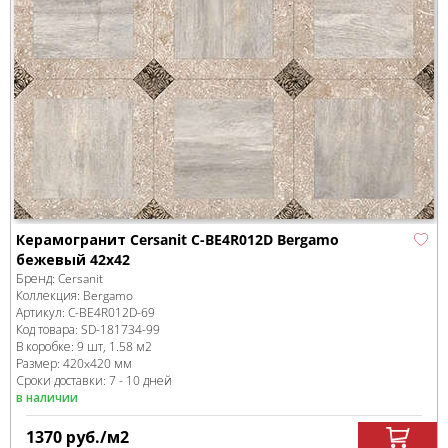
Керамогранит Cersanit C-BE4R012D Bergamo
бежевый 42х42
Бренд:
Cersanit
Коллекция:
Bergamo
Артикул:
C-BE4R012D-69
Код товара:
SD-181734
-99
В коробке
:
9 шт, 1.58 м
2
Размер:
420x420 мм
Сроки доставки: 7 - 10 дней
в наличии
1370
руб.
/м
2