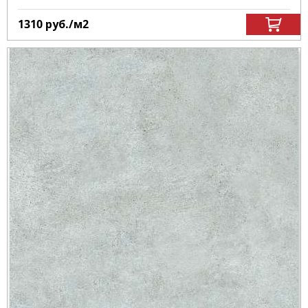
1310
руб.
/м
2