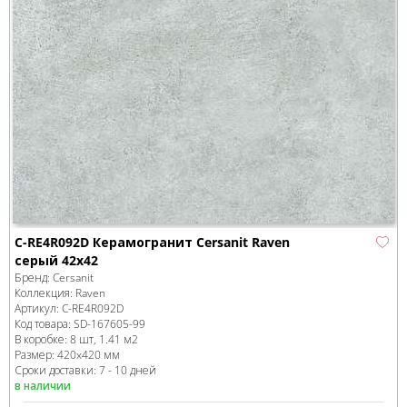
C-RE4R092D Керамогранит Cersanit Raven
серый 42x42
Бренд:
Cersanit
Коллекция:
Raven
Артикул:
C-RE4R092D
Код товара:
SD-167605
-99
В коробке
:
8 шт, 1.41 м
2
Размер:
420x420 мм
Сроки доставки: 7 - 10 дней
в наличии