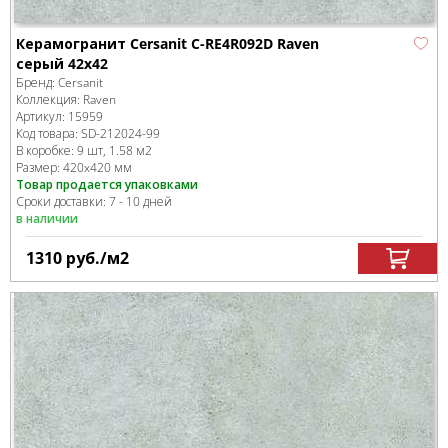
Керамогранит Cersanit C-RE4R092D Raven
серый 42x42
Бренд:
Cersanit
Коллекция:
Raven
Артикул:
15959
Код товара:
SD-212024
-99
В коробке
:
9 шт, 1.58 м
2
Размер:
420x420 мм
Товар продается упаковками
Сроки доставки: 7 - 10 дней
в наличии
1310
руб.
/м
2