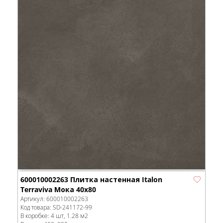
600010002263 Плитка настенная Italon
Terraviva Мока 40x80
Артикул:
600010002263
Код товара:
SD-241172
-99
В коробке
:
4 шт, 1.28 м
2