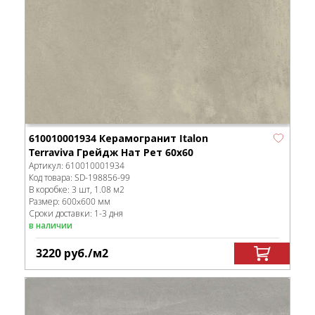
610010001934 Керамогранит Italon
Terraviva Грейдж Нат Рет 60x60
Артикул:
610010001934
Код товара:
SD-198856
-99
В коробке
:
3 шт, 1.08 м
2
Размер:
600x600 мм
Сроки доставки: 1-3 дня
в наличии
3220
руб.
/м
2