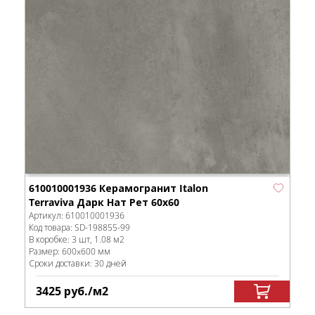
610010001936 Керамогранит Italon
Terraviva Дарк Нат Рет 60x60
Артикул:
610010001936
Код товара:
SD-198855
-99
В коробке
:
3 шт, 1.08 м
2
Размер:
600x600 мм
Сроки доставки: 30 дней
3425
руб.
/м
2