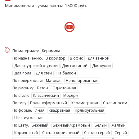
Минимальная сумма заказа
15000
руб.
По материалу:
Керамика
По назначению:
В коридор
В офис
Для ванной
Для внутреней отделки
Для гостиной
Для кухни
Для пола
Для стен
На балкон
По поверхности:
Матовая
Неполированная
По рисунку:
Бетон
Однотонная
По стилю:
Классический
Модерн
По типу:
Большеформатный
Керамогранит
С капиносом
По форме:
Иная
Квадратная
Прямоугольная
Шестиугольная
По цвету:
Бежевый
Бежевый/Кремовый
Белый
Желтый
Коричневый
Светло-коричневый
Светло-серый
Серый