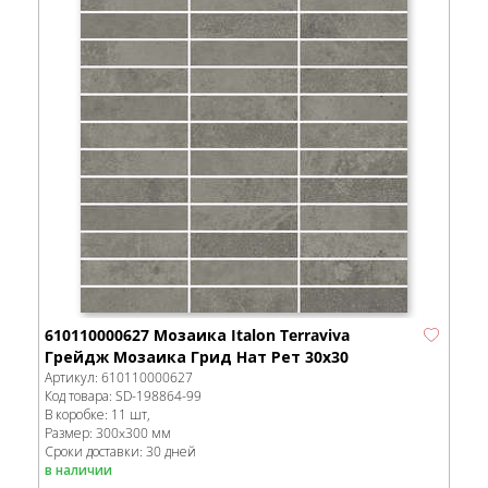
610110000627 Мозаика Italon Terraviva
Грейдж Мозаика Грид Нат Рет 30x30
Артикул:
610110000627
Код товара:
SD-198864
-99
В коробке
:
11 шт,
Размер:
300x300 мм
Сроки доставки: 30 дней
в наличии