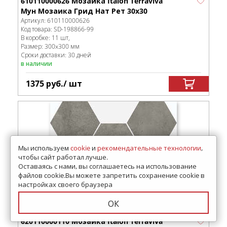
610110000626 Мозаика Italon Terraviva
Мун Мозаика Грид Нат Рет 30x30
Артикул:
610110000626
Код товара:
SD-198866
-99
В коробке
:
11 шт,
Размер:
300x300 мм
Сроки доставки: 30 дней
в наличии
1375
руб.
/ шт
Мы используем
cookie
и
рекомендательные технологии
,
чтобы сайт работал лучше.
Оставаясь с нами, вы соглашаетесь на использование
файлов cookie.Вы можете запретить сохранение cookie в
настройках своего браузера
ОК
620110000110 Мозаика Italon Terraviva