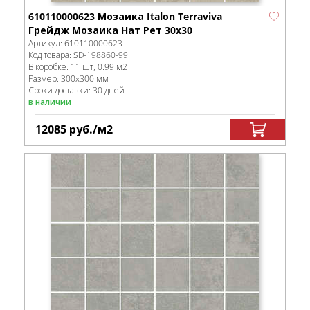
610110000623 Мозаика Italon Terraviva
Грейдж Мозаика Нат Рет 30x30
Артикул:
610110000623
Код товара:
SD-198860
-99
В коробке
:
11 шт, 0.99 м
2
Размер:
300x300 мм
Сроки доставки: 30 дней
в наличии
12085
руб.
/м
2