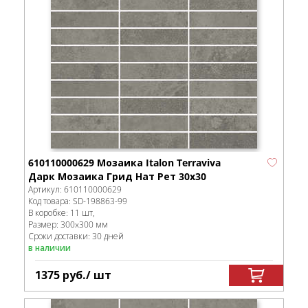
610110000629 Мозаика Italon Terraviva
Дарк Мозаика Грид Нат Рет 30x30
Артикул:
610110000629
Код товара:
SD-198863
-99
В коробке
:
11 шт,
Размер:
300x300 мм
Сроки доставки: 30 дней
в наличии
1375
руб.
/ шт