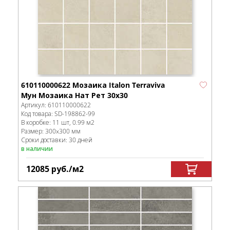
610110000622 Мозаика Italon Terraviva
Мун Мозаика Нат Рет 30x30
Артикул:
610110000622
Код товара:
SD-198862
-99
В коробке
:
11 шт, 0.99 м
2
Размер:
300x300 мм
Сроки доставки: 30 дней
в наличии
12085
руб.
/м
2