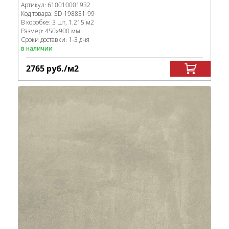
Артикул:
610010001932
Код товара:
SD-198851
-99
В коробке
:
3 шт, 1.215 м
2
Размер:
450x900 мм
Сроки доставки: 1-3 дня
в наличии
2765
руб.
/м
2