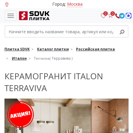
Город:
Москва
0
0
Плитка SDVK
Каталог плитки
Российская плитка
Италон
Terraviva( Терравива )
КЕРАМОГРАНИТ ITALON
TERRAVIVA