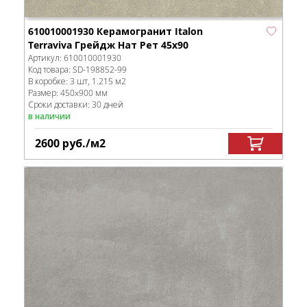
610010001930 Керамогранит Italon
Terraviva Грейдж Нат Рет 45x90
Артикул:
610010001930
Код товара:
SD-198852
-99
В коробке
:
3 шт, 1.215 м
2
Размер:
450x900 мм
Сроки доставки: 30 дней
в наличии
2600
руб.
/м
2