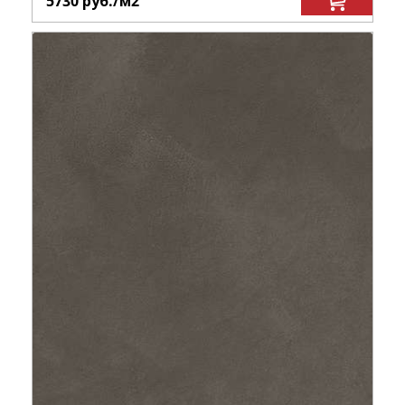
5730
руб.
/м
2