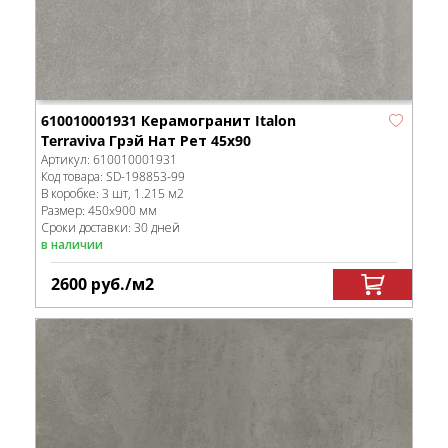
610010001931 Керамогранит Italon
Terraviva Грэй Нат Рет 45x90
Артикул:
610010001931
Код товара:
SD-198853
-99
В коробке
:
3 шт, 1.215 м
2
Размер:
450x900 мм
Сроки доставки: 30 дней
в наличии
2600
руб.
/м
2