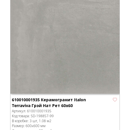
610010001935 Керамогранит Italon
Terraviva Грэй Нат Рет 60x60
Артикул:
610010001935
Код товара:
SD-198857
-99
В коробке
:
3 шт, 1.08 м
2
Размер:
600x600 мм