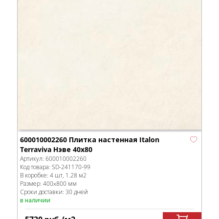
600010002260 Плитка настенная Italon
Terraviva Нэве 40x80
Артикул:
600010002260
Код товара:
SD-241170
-99
В коробке
:
4 шт, 1.28 м
2
Размер:
400x800 мм
Сроки доставки: 30 дней
в наличии