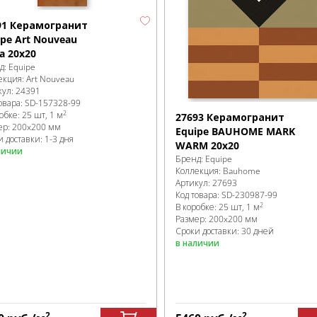
91 Керамогранит
ipe Art Nouveau
a 20x20
д:
Equipe
екция:
Art Nouveau
кул:
24391
овара:
SD-157328
-99
2
робке
:
25 шт, 1 м
27693 Керамогранит
ер:
200x200 мм
Equipe BAUHOME MARK
 доставки: 1-3 дня
WARM 20x20
личии
Бренд:
Equipe
Коллекция:
Bauhome
Артикул:
27693
Код товара:
SD-230987
-99
2
В коробке
:
25 шт, 1 м
Размер:
200x200 мм
Сроки доставки: 30 дней
в наличии
2
2