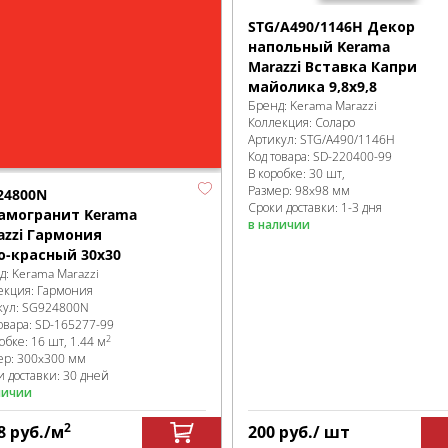
STG/A490/1146H Декор
напольный Kerama
Marazzi Вставка Капри
майолика 9,8х9,8
Бренд:
Kerama Marazzi
Коллекция:
Соларо
Артикул:
STG/A490/1146H
Код товара:
SD-220400
-99
В коробке
:
30 шт,
Размер:
98x98 мм
24800N
Сроки доставки: 1-3 дня
амогранит Kerama
в наличии
azzi Гармония
о-красный 30х30
д:
Kerama Marazzi
екция:
Гармония
кул:
SG924800N
овара:
SD-165277
-99
2
робке
:
16 шт, 1.44 м
ер:
300x300 мм
и доставки: 30 дней
личии
2
8
руб.
/м
200
руб.
/ шт