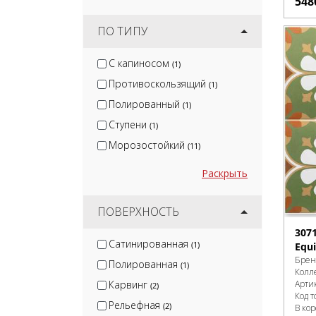
548
ПО ТИПУ
С капиносом
(1)
Противоскользящий
(1)
Полированный
(1)
Ступени
(1)
Морозостойкий
(11)
Раскрыть
ПОВЕРХНОСТЬ
307
Сатинированная
(1)
Equi
Брен
Полированная
(1)
Колл
Карвинг
Арти
(2)
Код т
Рельефная
(2)
В ко