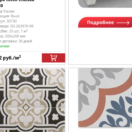
20
д:
Equipe
екция:
Rivoli
кул:
30730
овара:
SD-263970
-99
2
робке
:
25 шт, 1 м
ер:
200x200 мм
и доставки: 30 дней
личии
2
2
руб.
/м