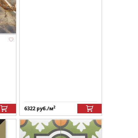
2
6322
руб.
/м