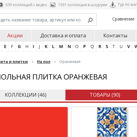
Тур по ма
639 коллекций с видео
1591 коллекция в шоуруме
Сравнение
Акции
Доставка и оплата
Контакты
E
F
G
H
I
J
K
L
M
N
O
P
Q
R
S
T
U
V
нита и плитки
На пол
Оранжевая
ОЛЬНАЯ ПЛИТКА ОРАНЖЕВАЯ
КОЛЛЕКЦИИ (
46
)
ТОВАРЫ (
90
)