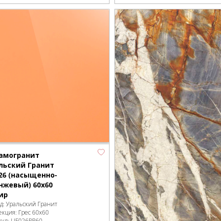
амогранит
льский Гранит
26 (насыщенно-
нжевый) 60х60
ир
д:
Уральский Гранит
екция:
Грес 60х60
кул:
UF026PR60