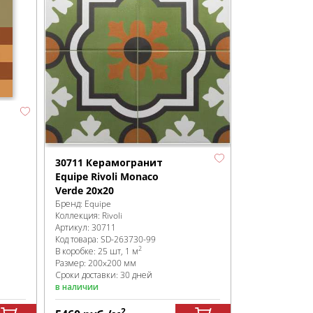
30711 Керамогранит
Equipe Rivoli Monaco
Verde 20x20
Бренд:
Equipe
Коллекция:
Rivoli
Артикул:
30711
Код товара:
SD-263730
-99
2
В коробке
:
25 шт, 1 м
Размер:
200x200 мм
Сроки доставки: 30 дней
в наличии
2