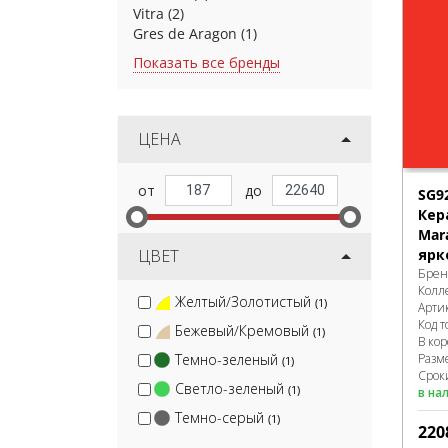
Vitra
(2)
Gres de Aragon
(1)
Показать все бренды
ЦЕНА
SG9
Кер
Mar
ЦВЕТ
ярк
Брен
Колл
Желтый/Золотистый
(1)
Арти
Код т
Бежевый/Кремовый
(1)
В ко
Темно-зеленый
Разм
(1)
Срок
Светло-зеленый
(1)
в на
Темно-серый
(1)
220