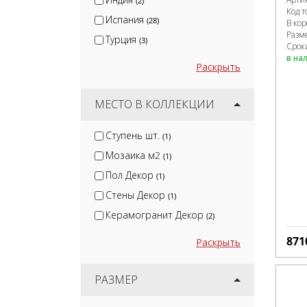
(2)
Код т
Испания
(28)
В ко
Разм
Турция
(3)
Срок
в на
Раскрыть
МЕСТО В КОЛЛЕКЦИИ
Ступень шт.
(1)
Мозаика м2
(1)
Пол Декор
(1)
Стены Декор
(1)
Керамогранит Декор
(2)
871
Раскрыть
РАЗМЕР