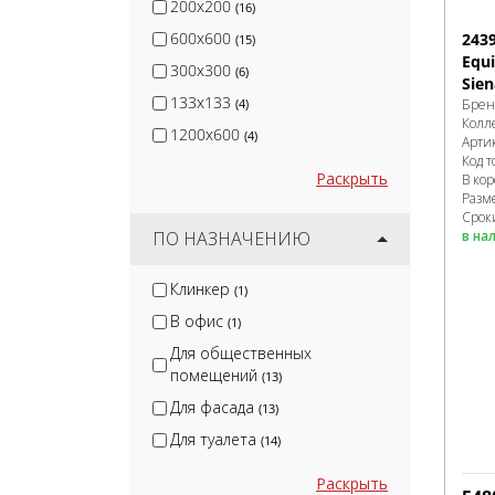
200x200
(16)
600x600
243
(15)
Equ
300x300
(6)
Sien
133x133
(4)
Брен
Колл
1200x600
(4)
Арти
Код т
Раскрыть
В ко
Разм
Сроки
ПО НАЗНАЧЕНИЮ
в на
Клинкер
(1)
В офис
(1)
Для общественных
помещений
(13)
Для фасада
(13)
Для туалета
(14)
Раскрыть