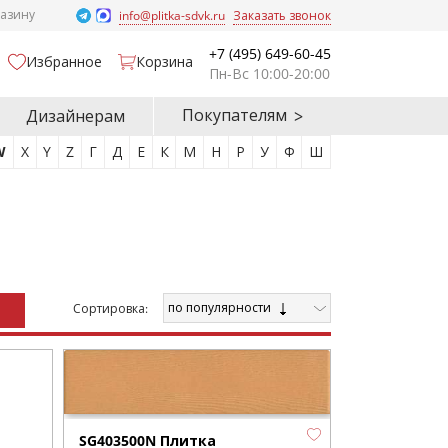
газину
info@plitka-sdvk.ru
Заказать звонок
+7 (495) 649-60-45
Избранное
Корзина
Пн-Вс 10:00-20:00
Покупателям
Дизайнерам
W
X
Y
Z
Г
Д
Е
К
М
Н
Р
У
Ф
Ш
по популярности
Cортировка:
SG403500N Плитка