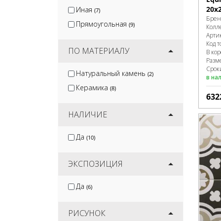
20x
Иная
(7)
Брен
Прямоугольная
(9)
Колл
Арти
Код т
ПО МАТЕРИАЛУ
В ко
Разм
Срок
Натуральный камень
(2)
в на
Керамика
(8)
632
НАЛИЧИЕ
Да
(10)
ЭКСПОЗИЦИЯ
Да
(6)
РИСУНОК