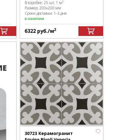
2
В коробке
:
25 шт, 1 м
Размер:
200x200 мм
Сроки доставки: 1-3 дня
в наличии
2
6322
руб.
/м
30723 Керамогранит
Equipe Rivoli Venecia