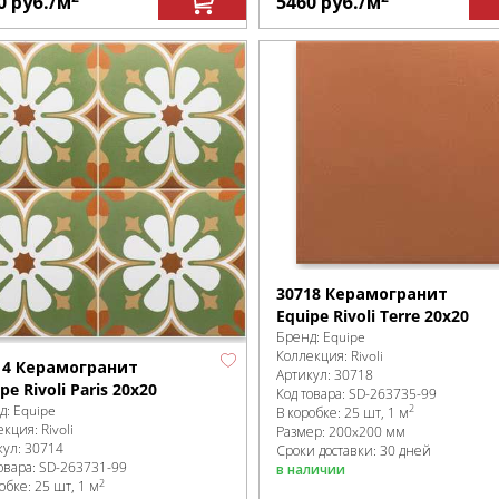
0
руб.
/м
5460
руб.
/м
30718 Керамогранит
Equipe Rivoli Terre 20x20
Бренд:
Equipe
Коллекция:
Rivoli
14 Керамогранит
Артикул:
30718
pe Rivoli Paris 20x20
Код товара:
SD-263735
-99
д:
Equipe
2
В коробке
:
25 шт, 1 м
екция:
Rivoli
Размер:
200x200 мм
кул:
30714
Сроки доставки: 30 дней
овара:
SD-263731
-99
в наличии
2
робке
:
25 шт, 1 м