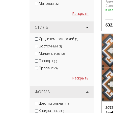
Разм
Матовая
(32)
Срок
в на
Раскрыть
632
СТИЛЬ
Средиземноморский
(1)
Восточный
(1)
Минимализм
(2)
Пэчворк
(3)
Прованс
(3)
Раскрыть
ФОРМА
Шестиугольная
(1)
307
Квадратная
(33)
Equi