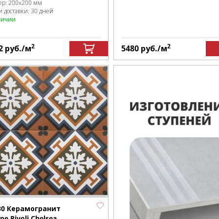
ер:
200x200 мм
и доставки: 30 дней
личии
2
2
2
руб.
/м
5480
руб.
/м
30 Керамогранит
pe Rivoli Chelsea