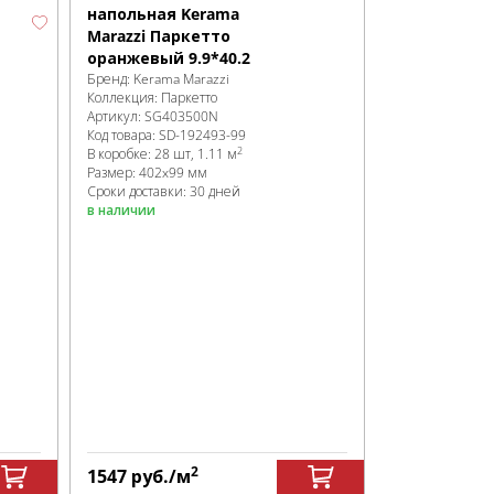
напольная Kerama
Marazzi Паркетто
оранжевый 9.9*40.2
Бренд:
Kerama Marazzi
Коллекция:
Паркетто
Артикул:
SG403500N
Код товара:
SD-192493
-99
2
В коробке
:
28 шт, 1.11 м
Размер:
402x99 мм
Сроки доставки: 30 дней
в наличии
2
1547
руб.
/м