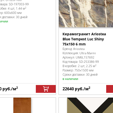
овара:
SD-197003
-99
2
робке
:
4 шт, 1.44 м
ер:
600x600 мм
и доставки: 30 дней
личии
Керамогранит Ariostea
Blue Tempest Luc Shiny
75х150 6 mm
Бренд:
Ariostea
Коллекция:
Ultra Marmi
Артикул:
UM6L157692
Код товара:
SD-253386
-99
2
В коробке
:
2 шт, 2.25 м
Размер:
750x1500 мм
Сроки доставки: 30 дней
в наличии
2
2
0
руб.
/м
22640
руб.
/м