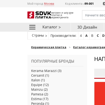
Мой город:
Москва
Код клиента:
-99-001
магазин и шоу-рум
плитки и
керамогранита
Каталог
3D Дизайн
Страны
Производители:
4
A
B
C
D
Керамическая плитка
Каталог керамогра
НАП
ПОПУЛЯРНЫЕ БРЕНДЫ
Kerama Marazzi
(3)
Cersanit
(1)
Italon
(1)
Equipe
(12)
Mainzu
(2)
Pamesa
(2)
Estima
(17)
Peronda
(1)