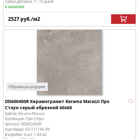
Сроки доставки: 7 - 10 дней
в наличии
2527
руб.
/м
2
Образец в шоуруме
DD600400R Керамогранит Kerama Marazzi Про
Стоун серый обрезной 60х60
Бренд:
Kerama Marazzi
Коллекция:
Про Стоун
Артикул:
DD600400R
Код товара:
SD-111140
-99
В коробке
:
4 шт, 1.44 м
2