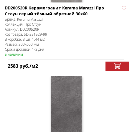
DD200520R Керамогранит Kerama Marazzi Про
Стоун серый тёмный обрезной 30х60
Бренд:
Kerama Marazzi
Коллекция:
Про Стоун
Артикул:
DD200520R
Код товара:
SD-251529
-99
В коробке
:
8 шт, 1.44 м
2
Размер:
300x600 мм
Сроки доставки: 1-3 дня
в наличии
2583
руб.
/м
2