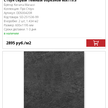
Стоун серый темный обрезной 60x119.5
Бренд:
Kerama Marazzi
Коллекция:
Про Стоун
Артикул:
DD500420R
Код товара:
SD-251536
-99
В коробке
:
2 шт, 1.434 м
2
Размер:
600x1195 мм
Сроки доставки: 1-3 дня
в наличии
2895
руб.
/м
2