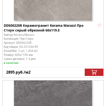
DD500220R Керамогранит Kerama Marazzi Про
Стоун серый обрезной 60x119.5
Бренд:
Kerama Marazzi
Коллекция:
Про Стоун
Артикул:
DD500220R
Код товара:
SD-251534
-99
В коробке
:
2 шт, 1.434 м
2
Размер:
600x1195 мм
Сроки доставки: 1-3 дня
в наличии
2895
руб.
/м
2