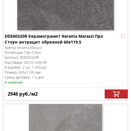
DD500320R Керамогранит Kerama Marazzi Про
Стоун антрацит обрезной 60x119.5
Бренд:
Kerama Marazzi
Коллекция:
Про Стоун
Артикул:
DD500320R
Код товара:
SD-251535
-99
В коробке
:
2 шт, 1.434 м
2
Размер:
600x1195 мм
Сроки доставки: 1-3 дня
в наличии
2946
руб.
/м
2