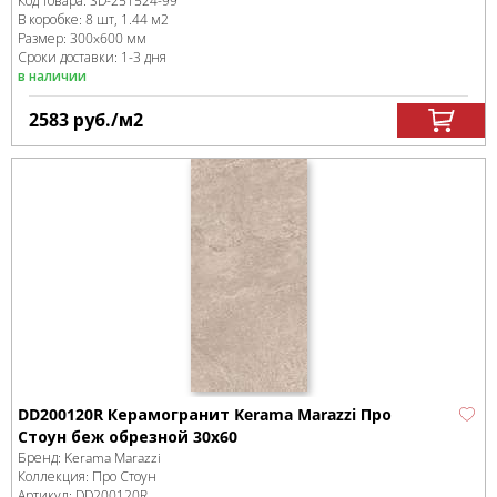
Код товара:
SD-251524
-99
В коробке
:
8 шт, 1.44 м
2
Размер:
300x600 мм
Сроки доставки: 1-3 дня
в наличии
2583
руб.
/м
2
DD200120R Керамогранит Kerama Marazzi Про
Стоун беж обрезной 30х60
Бренд:
Kerama Marazzi
Коллекция:
Про Стоун
Артикул:
DD200120R