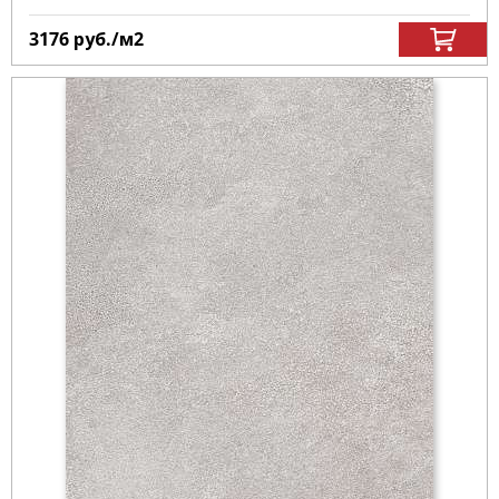
3176
руб.
/м
2