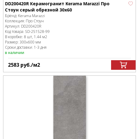
DD200420R Керамогранит Kerama Marazzi Про
Стоун серый обрезной 30х60
Бренд:
Kerama Marazzi
Коллекция:
Про Стоун
Артикул:
DD200420R
Код товара:
SD-251528
-99
В коробке
:
8 шт, 1.44 м
2
Размер:
300x600 мм
Сроки доставки: 1-3 дня
в наличии
2583
руб.
/м
2