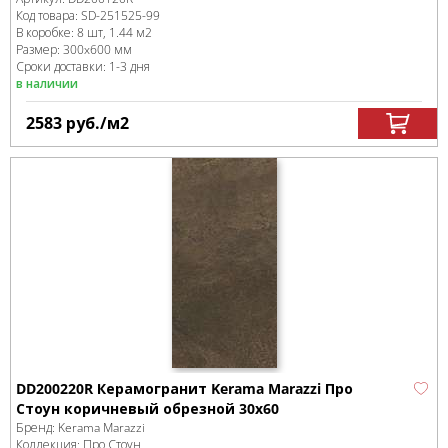
Код товара:
SD-251525
-99
В коробке
:
8 шт, 1.44 м
2
Размер:
300x600 мм
Сроки доставки: 1-3 дня
в наличии
2583
руб.
/м
2
DD200220R Керамогранит Kerama Marazzi Про
Стоун коричневый обрезной 30х60
Бренд:
Kerama Marazzi
Коллекция:
Про Стоун