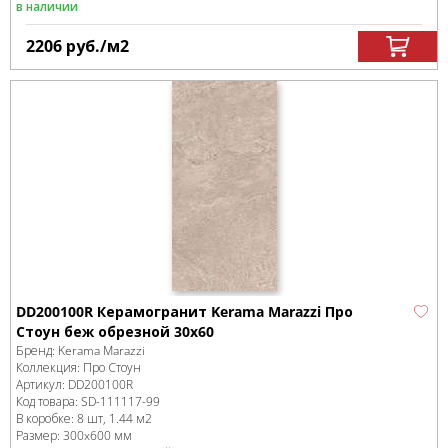
в наличии
2206
руб.
/м
2
DD200100R Керамогранит Kerama Marazzi Про
Стоун беж обрезной 30х60
Бренд:
Kerama Marazzi
Коллекция:
Про Стоун
Артикул:
DD200100R
Код товара:
SD-111117
-99
В коробке
:
8 шт, 1.44 м
2
Размер:
300x600 мм