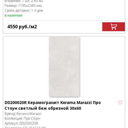
В коробке
:
1 шт, 2.85 м
2
Размер:
1195x2385 мм
Сроки доставки: 1-3 дня
в наличии
4550
руб.
/м
2
DD200020R Керамогранит Kerama Marazzi Про
Стоун светлый беж обрезной 30х60
Бренд:
Kerama Marazzi
Коллекция:
Про Стоун
Артикул:
DD200020R