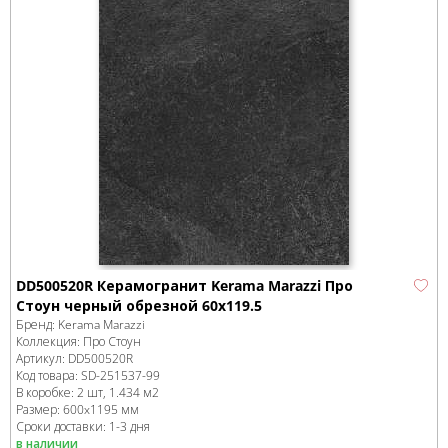
DD500520R Керамогранит Kerama Marazzi Про
Стоун черный обрезной 60x119.5
Бренд:
Kerama Marazzi
Коллекция:
Про Стоун
Артикул:
DD500520R
Код товара:
SD-251537
-99
В коробке
:
2 шт, 1.434 м
2
Размер:
600x1195 мм
Сроки доставки: 1-3 дня
в наличии