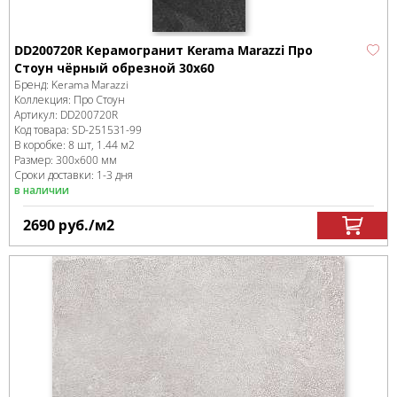
DD200720R Керамогранит Kerama Marazzi Про
Стоун чёрный обрезной 30х60
Бренд:
Kerama Marazzi
Коллекция:
Про Стоун
Артикул:
DD200720R
Код товара:
SD-251531
-99
В коробке
:
8 шт, 1.44 м
2
Размер:
300x600 мм
Сроки доставки: 1-3 дня
в наличии
2690
руб.
/м
2