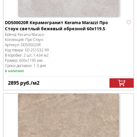
DD500020R Керамогранит Kerama Marazzi Про
Стоун светлый бежевый обрезной 60x119.5
Бренд:
Kerama Marazzi
Коллекция:
Про Стоун
Артикул:
DD500020R
Код товара:
SD-251532
-99
В коробке
:
2 шт, 1.434 м
2
Размер:
600x1195 мм
Сроки доставки: 1-3 дня
в наличии
2895
руб.
/м
2