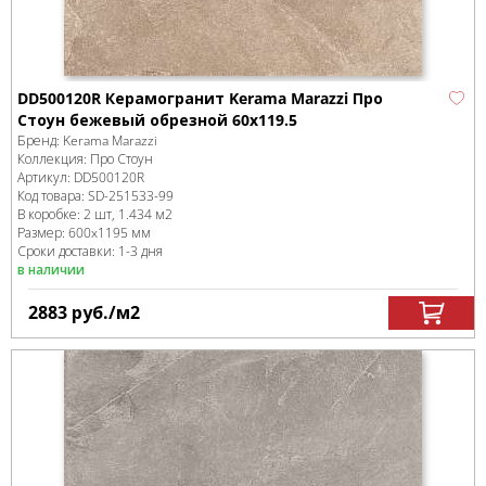
DD500120R Керамогранит Kerama Marazzi Про
Стоун бежевый обрезной 60x119.5
Бренд:
Kerama Marazzi
Коллекция:
Про Стоун
Артикул:
DD500120R
Код товара:
SD-251533
-99
В коробке
:
2 шт, 1.434 м
2
Размер:
600x1195 мм
Сроки доставки: 1-3 дня
в наличии
2883
руб.
/м
2