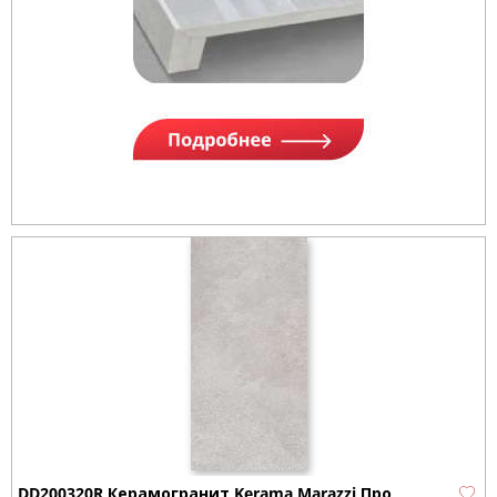
DD200320R Керамогранит Kerama Marazzi Про