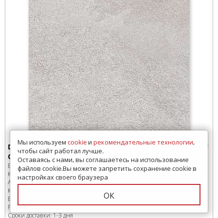
Мы используем
cookie
и
рекомендательные технологии
,
DD503820R Керамогранит Kerama Marazzi Про
чтобы сайт работал лучше.
Стоун серый светлый обрезной 60x119.5
Оставаясь с нами, вы соглашаетесь на использование
Бренд:
Kerama Marazzi
файлов cookie.Вы можете запретить сохранение cookie в
Коллекция:
Про Стоун
настройках своего браузера
Артикул:
DD503820R
Код товара:
SD-251538
-99
ОК
В коробке
:
2 шт, 1.434 м
2
Размер:
600x1195 мм
Сроки доставки: 1-3 дня