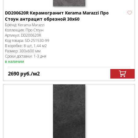
DD200620R Керамогранит Kerama Marazzi Про
Стоун антрацит обрезной 30х60
Бренд:
Kerama Marazzi
Коллекция:
Про Стоун
Артикул:
DD200620R
Код товара:
SD-251530
-99
В коробке
:
8 шт, 1.44 м
2
Размер:
300x600 мм
Сроки доставки: 1-3 дня
в наличии
2690
руб.
/м
2