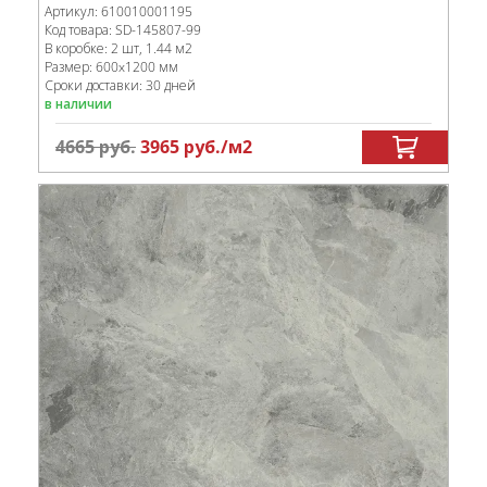
Артикул:
610010001195
Код товара:
SD-145807
-99
В коробке
:
2 шт, 1.44 м
2
Размер:
600x1200 мм
Сроки доставки: 30 дней
в наличии
4665
руб.
3965
руб.
/м
2