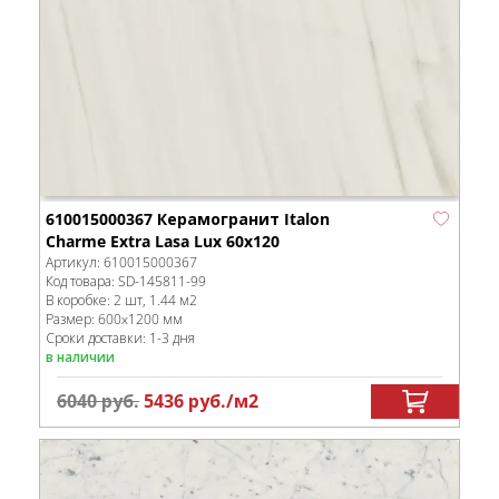
610015000367 Керамогранит Italon
Charme Extra Lasa Lux 60х120
Артикул:
610015000367
Код товара:
SD-145811
-99
В коробке
:
2 шт, 1.44 м
2
Размер:
600x1200 мм
Сроки доставки: 1-3 дня
в наличии
6040
руб.
5436
руб.
/м
2