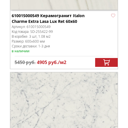
610015000549 Керамогранит Italon
Charme Extra Lasa Lux Ret 60x60
Артикул:
610015000549
Код товара:
SD-255422
-99
В коробке
:
3 шт, 1.08 м
2
Размер:
600x600 мм
Сроки доставки: 1-3 дня
в наличии
5450
руб.
4905
руб.
/м
2