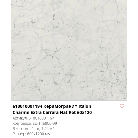
610010001194 Керамогранит Italon
Charme Extra Carrara Nat Ret 60x120
Артикул:
610010001194
Код товара:
SD-145806
-99
В коробке
:
2 шт, 1.44 м
2
Размер:
600x1200 мм