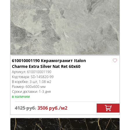
610010001190 Керамогранит Italon
Charme Extra Silver Nat Ret 60x60
Артикул:
610010001190
Код товара:
SD-145820
-99
В коробке
:
3 шт, 1.08 м
2
Размер:
600x600 мм
Сроки доставки: 1-3 дня
в наличии
4125
руб.
3506
руб.
/м
2