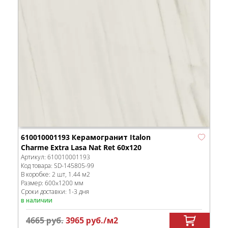
610010001193 Керамогранит Italon
Charme Extra Lasa Nat Ret 60x120
Артикул:
610010001193
Код товара:
SD-145805
-99
В коробке
:
2 шт, 1.44 м
2
Размер:
600x1200 мм
Сроки доставки: 1-3 дня
в наличии
4665
руб.
3965
руб.
/м
2