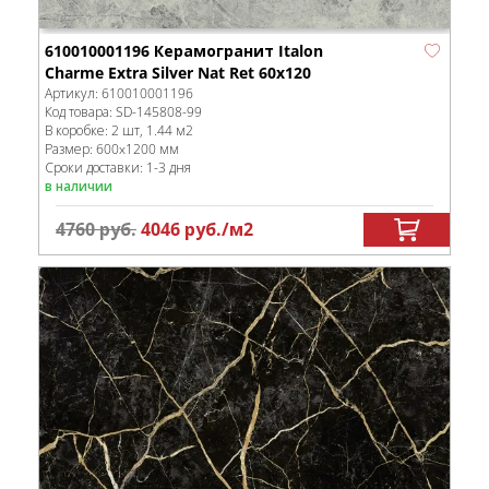
610010001196 Керамогранит Italon
Charme Extra Silver Nat Ret 60x120
Артикул:
610010001196
Код товара:
SD-145808
-99
В коробке
:
2 шт, 1.44 м
2
Размер:
600x1200 мм
Сроки доставки: 1-3 дня
в наличии
4760
руб.
4046
руб.
/м
2