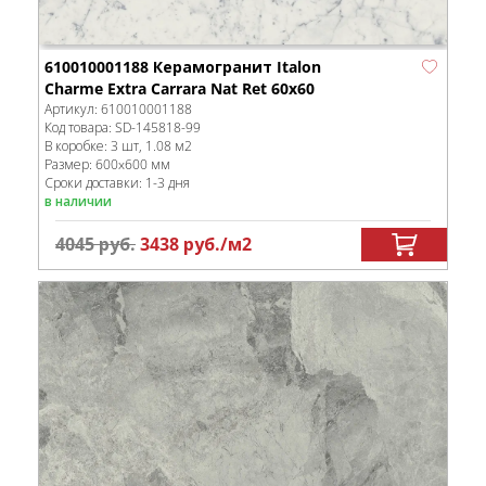
610010001188 Керамогранит Italon
Charme Extra Carrara Nat Ret 60x60
Артикул:
610010001188
Код товара:
SD-145818
-99
В коробке
:
3 шт, 1.08 м
2
Размер:
600x600 мм
Сроки доставки: 1-3 дня
в наличии
4045
руб.
3438
руб.
/м
2