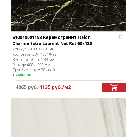
610010001198 Керамогранит Italon
Charme Extra Laurent Nat Ret 60x120
Артикул:
610010001198
Код товара:
SD-145810
-99
В коробке
:
2 шт, 1.44 м
2
Размер:
600x1200 мм
Сроки доставки: 30 дней
в наличии
4865
руб.
4135
руб.
/м
2