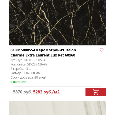
610015000554 Керамогранит Italon
Charme Extra Laurent Lux Ret 60x60
Артикул:
610015000554
Код товара:
SD-255426
-99
В коробке
:
3 шт,
Размер:
600x600 мм
Сроки доставки: 30 дней
в наличии
5870
руб.
5283
руб.
/м
2