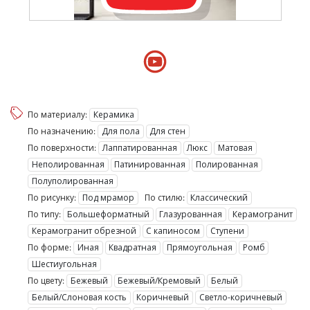
По материалу:
Керамика
По назначению:
Для пола
Для стен
По поверхности:
Лаппатированная
Люкс
Матовая
Неполированная
Патинированная
Полированная
Полуполированная
По рисунку:
Под мрамор
По стилю:
Классический
По типу:
Большеформатный
Глазурованная
Керамогранит
Керамогранит обрезной
С капиносом
Ступени
По форме:
Иная
Квадратная
Прямоугольная
Ромб
Шестиугольная
По цвету:
Бежевый
Бежевый/Кремовый
Белый
Белый/Слоновая кость
Коричневый
Светло-коричневый