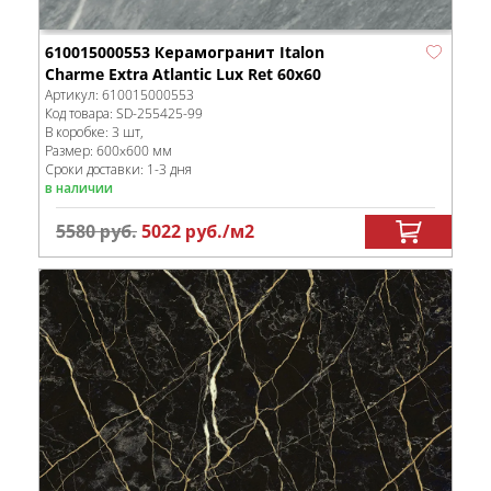
610015000553 Керамогранит Italon
Charme Extra Atlantic Lux Ret 60x60
Артикул:
610015000553
Код товара:
SD-255425
-99
В коробке
:
3 шт,
Размер:
600x600 мм
Сроки доставки: 1-3 дня
в наличии
5580
руб.
5022
руб.
/м
2