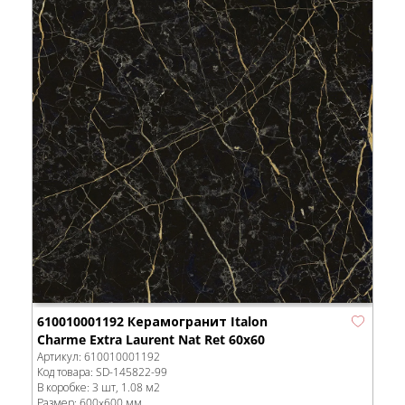
610010001192 Керамогранит Italon
Charme Extra Laurent Nat Ret 60x60
Артикул:
610010001192
Код товара:
SD-145822
-99
В коробке
:
3 шт, 1.08 м
2
Размер:
600x600 мм