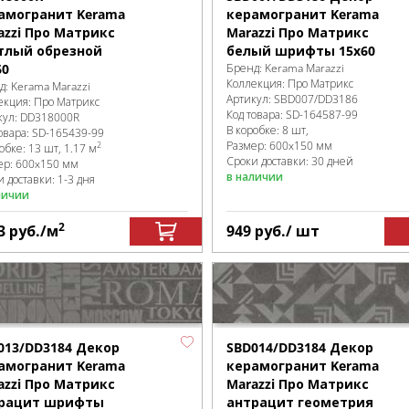
амогранит Kerama
керамогранит Kerama
azzi Про Матрикс
Marazzi Про Матрикс
тлый обрезной
белый шрифты 15x60
60
Бренд:
Kerama Marazzi
Коллекция:
Про Матрикс
д:
Kerama Marazzi
Артикул:
SBD007/DD3186
екция:
Про Матрикс
Код товара:
SD-164587
-99
кул:
DD318000R
В коробке
:
8 шт,
овара:
SD-165439
-99
Размер:
600x150 мм
2
робке
:
13 шт, 1.17 м
Сроки доставки: 30 дней
ер:
600x150 мм
в наличии
 доставки: 1-3 дня
личии
2
3
руб.
/м
949
руб.
/ шт
013/DD3184 Декор
SBD014/DD3184 Декор
амогранит Kerama
керамогранит Kerama
azzi Про Матрикс
Marazzi Про Матрикс
рацит шрифты
антрацит геометрия