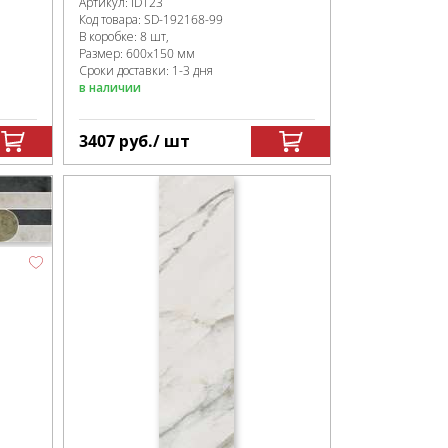
Артикул:
ID123
Код товара:
SD-192168
-99
В коробке
:
8 шт,
Размер:
600x150 мм
Сроки доставки: 1-3 дня
в наличии
3407
руб.
/ шт