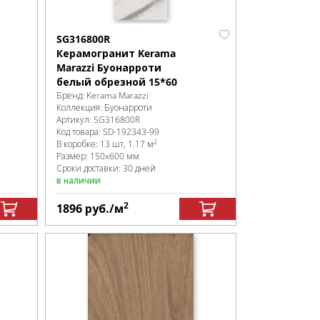
SG316800R
Керамогранит Kerama
Marazzi Буонарроти
белый обрезной 15*60
Бренд:
Kerama Marazzi
Коллекция:
Буонарроти
Артикул:
SG316800R
Код товара:
SD-192343
-99
2
В коробке
:
13 шт, 1.17 м
Размер:
150x600 мм
Сроки доставки: 30 дней
в наличии
2
1896
руб.
/м