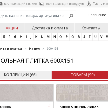
Тур по ма
639 коллекций с видео
1604 коллекции в шоуруме
Сравнение
Акции
Доставка и оплата
Контакты
E
F
G
H
I
J
K
L
M
N
O
P
Q
R
S
T
U
V
нита и плитки
На пол
600х151
ОЛЬНАЯ ПЛИТКА 600Х151
КОЛЛЕКЦИИ (
66
)
ТОВАРЫ (
90
)
18000R
SBD007/DD3186 Декор