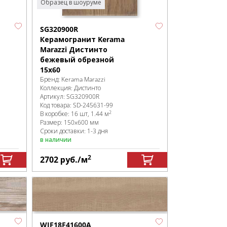
Образец в шоуруме
SG320900R
Керамогранит Kerama
Marazzi Дистинто
бежевый обрезной
15x60
Бренд:
Kerama Marazzi
Коллекция:
Дистинто
Артикул:
SG320900R
Код товара:
SD-245631
-99
2
В коробке
:
16 шт, 1.44 м
Размер:
150x600 мм
Сроки доставки: 1-3 дня
в наличии
2
2702
руб.
/м
WIF18F41600A