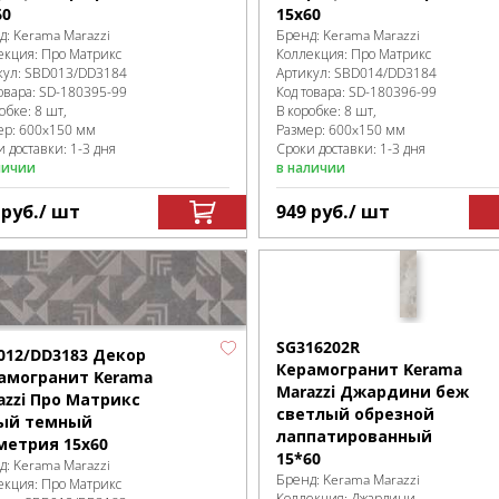
60
15x60
д:
Kerama Marazzi
Бренд:
Kerama Marazzi
екция:
Про Матрикс
Коллекция:
Про Матрикс
кул:
SBD013/DD3184
Артикул:
SBD014/DD3184
овара:
SD-180395
-99
Код товара:
SD-180396
-99
робке
:
8 шт,
В коробке
:
8 шт,
ер:
600x150 мм
Размер:
600x150 мм
 доставки: 1-3 дня
Сроки доставки: 1-3 дня
личии
в наличии
9
руб.
/ шт
949
руб.
/ шт
SG316202R
012/DD3183 Декор
Керамогранит Kerama
амогранит Kerama
Marazzi Джардини беж
azzi Про Матрикс
светлый обрезной
ый темный
лаппатированный
метрия 15x60
15*60
д:
Kerama Marazzi
Бренд:
Kerama Marazzi
екция:
Про Матрикс
Коллекция:
Джардини