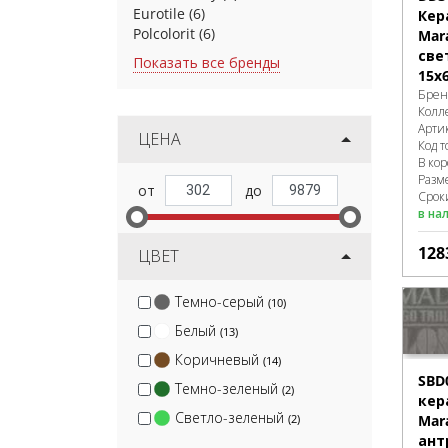
Eurotile
(6)
Кер
Polcolorit
(6)
Mar
све
Показать все бренды
15x
Брен
Колл
Арти
ЦЕНА
Код т
В ко
Разм
Сроки
в на
128
ЦВЕТ
Темно-серый
(10)
Белый
(13)
Коричневый
(14)
SBD
Темно-зеленый
(2)
кер
Светло-зеленый
(2)
Mar
ант