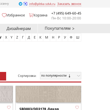
газину
info@plitka-sdvk.ru
Заказать звонок
+7 (495) 649-60-45
Избранное
Корзина
Пн-Вс 10:00-20:00
Покупателям
Дизайнерам
W
X
Y
Z
Г
Д
Е
К
М
Н
Р
У
Ф
Ш
по популярности
Cортировка:
SBD003/DD3178 Декор