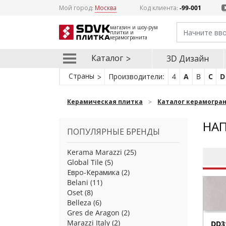
Мой город:
Москва
Код клиента:
-99-001
магазин и шоу-рум
плитки и
керамогранита
Каталог
3D Дизайн
Страны
Производители:
4
A
B
C
D
Керамическая плитка
Каталог керамогра
НАП
ПОПУЛЯРНЫЕ БРЕНДЫ
Kerama Marazzi
(25)
Global Tile
(5)
Евро-Керамика
(2)
Belani
(11)
Oset
(8)
Belleza
(6)
Gres de Aragon
(2)
Marazzi Italy
(2)
DD3