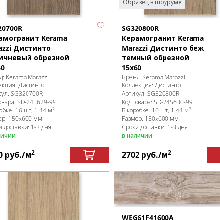
Образец в шоуруме
20700R
SG320800R
амогранит Kerama
Керамогранит Kerama
azzi Дистинто
Marazzi Дистинто беж
ичневый обрезной
темный обрезной
60
15x60
д:
Kerama Marazzi
Бренд:
Kerama Marazzi
екция:
Дистинто
Коллекция:
Дистинто
кул:
SG320700R
Артикул:
SG320800R
овара:
SD-245629
-99
Код товара:
SD-245630
-99
2
2
робке
:
16 шт, 1.44 м
В коробке
:
16 шт, 1.44 м
ер:
150x600 мм
Размер:
150x600 мм
 доставки: 1-3 дня
Сроки доставки: 1-3 дня
личии
в наличии
2
2
0
руб.
/м
2702
руб.
/м
WEG61F41600A