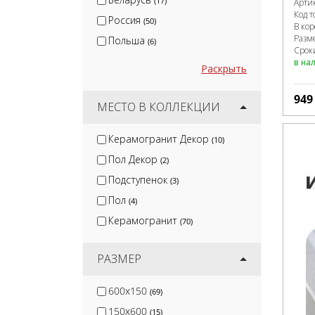
(17)
Арти
Код т
Россия
(50)
В ко
Разм
Польша
(6)
Сроки
в на
Раскрыть
94
МЕСТО В КОЛЛЕКЦИИ
Керамогранит Декор
(10)
Пол Декор
(2)
Подступенок
(3)
Пол
(4)
Керамогранит
(70)
РАЗМЕР
600x150
(69)
150x600
(15)