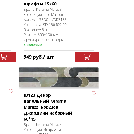
шрифты 15x60
Бренд:
Kerama Marazzi
Коллекция:
Про Матрикс
Артикул:
SBD011/DD3183
Код товара:
SD-180400
-99
В коробке
:
8 шт,
Размер:
600x150 мм
Сроки доставки: 1-3 дня
в наличии
949
руб.
/ шт
ID123 Декор
напольный Kerama
Marazzi Бордюр
Джардини наборный
60*15
Бренд:
Kerama Marazzi
Коллекция:
Джардини