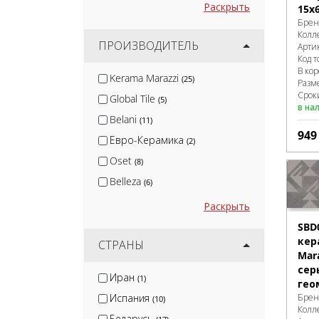
Раскрыть
15x
Брен
Колл
ПРОИЗВОДИТЕЛЬ
Арти
Код т
В ко
Kerama Marazzi
(25)
Разм
Сроки
Global Tile
(5)
в на
Belani
(11)
94
Евро-Керамика
(2)
Oset
(8)
Belleza
(6)
Gres De Aragon
(2)
Раскрыть
Marazzi Italy
(2)
SBD
кер
Eurotile
СТРАНЫ
(6)
Mar
Polcolorit
(6)
сер
Иран
(1)
гео
Kerranova
(1)
Брен
Испания
(10)
ProGRES Ceramica
(2)
Колл
Беларусь