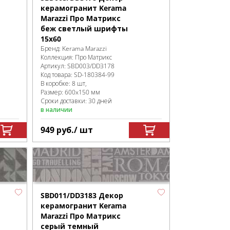
керамогранит Kerama
Marazzi Про Матрикс
беж светлый шрифты
15x60
Бренд:
Kerama Marazzi
Коллекция:
Про Матрикс
Артикул:
SBD003/DD3178
Код товара:
SD-180384
-99
В коробке
:
8 шт,
Размер:
600x150 мм
Сроки доставки: 30 дней
в наличии
949
руб.
/ шт
SBD011/DD3183 Декор
керамогранит Kerama
Marazzi Про Матрикс
серый темный