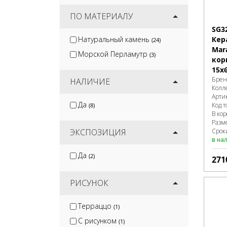
ПО МАТЕРИАЛУ
SG3
Натуральный камень
Кер
(24)
Mar
Морской Перламутр
(3)
кор
15х
Брен
НАЛИЧИЕ
Колл
Арти
Да
Код т
(8)
В ко
Разм
ЭКСПОЗИЦИЯ
Сроки
в на
Да
(2)
271
РИСУНОК
Терраццо
(1)
С рисунком
(1)