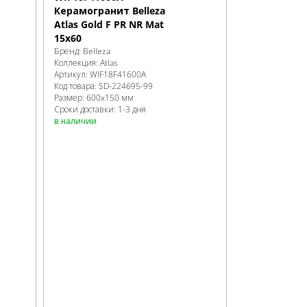
Керамогранит Belleza
Atlas Gold F PR NR Mat
15x60
Бренд:
Belleza
Коллекция:
Atlas
Артикул:
WIF18F41600A
Код товара:
SD-224695
-99
Размер:
600x150 мм
Сроки доставки: 1-3 дня
в наличии