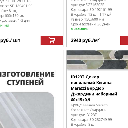
кул:
SBD012/DD3183
Артикул:
SG316202R
овара:
SD-180401
-99
Код товара:
SD-192161
-99
робке
:
8 шт,
2
В коробке
:
13 шт, 1.17 м
ер:
600x150 мм
Размер:
150x600 мм
 доставки: 1-3 дня
Сроки доставки: 30 дней
личии
в наличии
2
9
руб.
/ шт
2940
руб.
/м
ID123T Декор
напольный Kerama
Marazzi Бордюр
Джардини наборный
60x15x0,9
Бренд:
Kerama Marazzi
Коллекция:
Джардини
Артикул:
ID123T
Код товара:
SD-252749
-99
В коробке
:
8 шт,