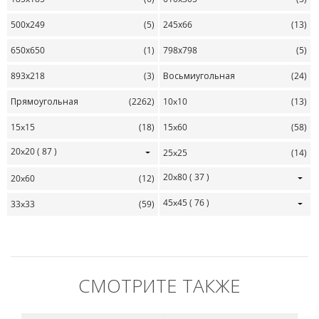
500х249
(5)
245х66
(13)
650х650
(1)
798х798
(5)
893х218
(3)
Восьмиугольная
(24)
Прямоугольная
(2262)
10x10
(13)
15x15
(18)
15x60
(58)
20x20
( 87 )
25x25
(14)
20x80
( 37 )
20x60
(12)
45x45
( 76 )
33x33
(59)
СМОТРИТЕ ТАКЖЕ