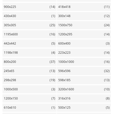
900х225
(14)
418х418
(11)
430х430
(1)
300х148
(12)
305х305
(25)
1500х750
(24)
1195х600
(16)
1200х295
(14)
442х442
(5)
600х400
(3)
1198х198
(4)
223х223
(14)
800х200
(37)
1000х1000
(16)
245х65
(13)
596х596
(32)
298х298
(19)
598х185
(13)
1000х500
(3)
3200х1600
(10)
1200х150
(7)
316х316
(8)
610х610
(1)
500х125
(5)