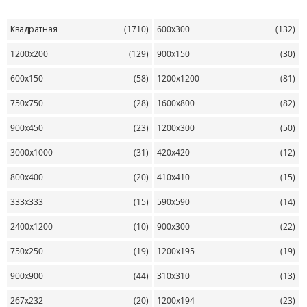
Квадратная
(1710)
600х300
(132)
1200х200
(129)
900х150
(30)
600х150
(58)
1200х1200
(81)
750х750
(28)
1600х800
(82)
900х450
(23)
1200х300
(50)
3000х1000
(31)
420х420
(12)
800х400
(20)
410х410
(15)
333х333
(15)
590х590
(14)
2400х1200
(10)
900х300
(22)
750х250
(19)
1200х195
(19)
900х900
(44)
310х310
(13)
267х232
(20)
1200х194
(23)