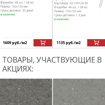
Previous
Nex
В коробке
:
48 шт, 1.08 м
2
Код товара:
SD-109126
-99
Размер:
150x150 мм
В коробке
:
48 шт, 1.08 м
2
Сроки доставки: 30 дней
Размер:
150x150 мм
в наличии
Сроки доставки: 1-3 дня
в наличии
1609
руб.
/м
2
1135
руб.
/м
2
ТОВАРЫ, УЧАСТВУЮЩИЕ В
АКЦИЯХ: