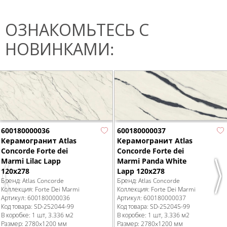
ОЗНАКОМЬТЕСЬ С
НОВИНКАМИ:
600180000036
600180000037
Керамогранит Atlas
Керамогранит Atlas
Concorde Forte dei
Concorde Forte dei
Marmi Lilac Lapp
Marmi Panda White
120x278
Lapp 120x278
Previous
Nex
Бренд:
Atlas Concorde
Бренд:
Atlas Concorde
Коллекция:
Forte Dei Marmi
Коллекция:
Forte Dei Marmi
Артикул:
600180000036
Артикул:
600180000037
Код товара:
SD-252044
-99
Код товара:
SD-252045
-99
В коробке
:
1 шт, 3.336 м
2
В коробке
:
1 шт, 3.336 м
2
Размер:
2780x1200 мм
Размер:
2780x1200 мм