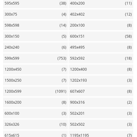
595х595
(38)
400х200
(11)
300х75
(4)
402х402
(12)
598х598
(14)
200х100
(8)
300х150
(5)
600х151
(58)
240х240
(6)
495х495
(8)
599х599
(753)
592х592
(18)
1200х450
(7)
1200х400
(8)
1500х250
(7)
1202х193
(3)
1200х599
(1091)
607х607
(8)
1600х200
(8)
900х316
(2)
600х100
(3)
502х201
(3)
326х326
(10)
502х502
(3)
615х615
(1)
1195х1195
(7)