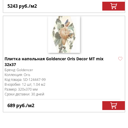
5243
руб.
/м
2
Плитка напольная Goldencer Oris Decor MT mix
32x37
Бренд:
Goldencer
Коллекция:
Oris
Код товара:
SD-124447
-99
В коробке
:
12 шт, 1.04 м
2
Размер:
320x370 мм
Сроки доставки: 30 дней
689
руб.
/м
2