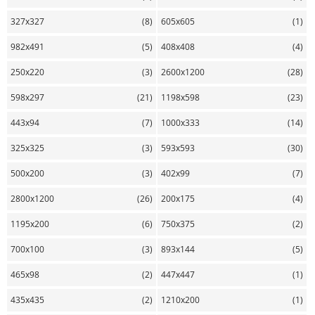
327х327
(8)
605х605
(1)
982х491
(5)
408х408
(4)
250х220
(3)
2600х1200
(28)
598х297
(21)
1198х598
(23)
443х94
(7)
1000х333
(14)
325х325
(3)
593х593
(30)
500х200
(3)
402х99
(7)
2800х1200
(26)
200х175
(4)
1195х200
(6)
750х375
(2)
700х100
(3)
893х144
(5)
465х98
(2)
447х447
(1)
435х435
(2)
1210х200
(1)