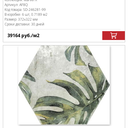
Артикул:
AF8Q
Код товара:
SD-246281
-99
В коробке
:
6 шт, 0.7189 м
2
Размер:
372x322 мм
Сроки доставки: 30 дней
39164
руб.
/м
2