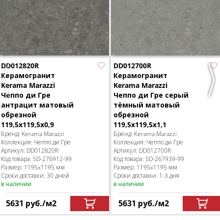
DD012820R
DD012700R
Керамогранит
Керамогранит
Previous
Nex
Kerama Marazzi
Kerama Marazzi
Чеппо ди Гре
Чеппо ди Гре серый
антрацит матовый
тёмный матовый
обрезной
обрезной
119,5x119,5x0,9
119,5x119,5x1,1
Бренд:
Kerama Marazzi
Бренд:
Kerama Marazzi
Коллекция:
Чеппо ди Гре
Коллекция:
Чеппо ди Гре
Артикул:
DD012820R
Артикул:
DD012700R
Код товара:
SD-276912
-99
Код товара:
SD-267939
-99
Размер:
1195x1195 мм
Размер:
1195x1195 мм
Сроки доставки: 30 дней
Сроки доставки: 1-3 дня
в наличии
в наличии
5631
руб.
/м
2
5631
руб.
/м
2