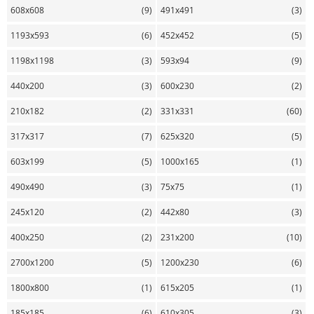
608х608
(9)
491х491
(3)
1193х593
(6)
452х452
(5)
1198х1198
(3)
593х94
(9)
440х200
(3)
600х230
(2)
210х182
(2)
331х331
(60)
317х317
(7)
625х320
(5)
603х199
(5)
1000х165
(1)
490х490
(3)
75х75
(1)
245х120
(2)
442х80
(3)
400х250
(2)
231х200
(10)
2700х1200
(5)
1200х230
(6)
1800х800
(1)
615х205
(1)
185х185
(6)
610х305
(3)