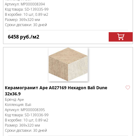
Артикул:
MP000008394
Код товара:
SD-139335
-99
В коробке
:
10 шт, 0.89 м
2
Размер:
369x320 мм
Сроки доставки: 30 дней
6458
руб.
/м
2
Керамогранит Ape A027169 Hexagon Bali Dune
32х36.9
Бренд:
Ape
Коллекция:
Bali
Артикул:
MP000008395
Код товара:
SD-139336
-99
В коробке
:
10 шт, 0.89 м
2
Размер:
369x320 мм
Сроки доставки: 30 дней