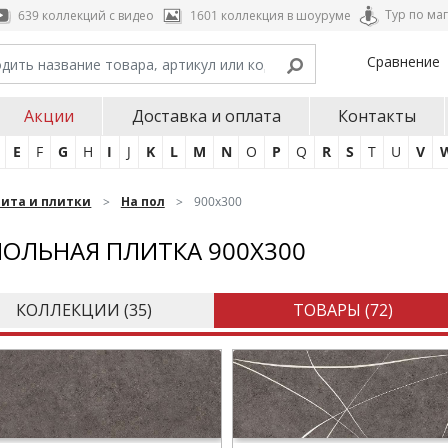
Тур по ма
639 коллекций с видео
1601 коллекция в шоуруме
Сравнение
Акции
Доставка и оплата
Контакты
E
F
G
H
I
J
K
L
M
N
O
P
Q
R
S
T
U
V
нита и плитки
На пол
900х300
ОЛЬНАЯ ПЛИТКА 900Х300
КОЛЛЕКЦИИ (
35
)
ТОВАРЫ (
72
)