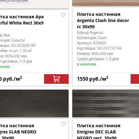
зец в шоуруме
Плитка настенная
тка настенная Ape
Argenta Clash line decor
rful White Rect 30x9
rc 30x90
Бренд:
Argenta
д:
Ape
Коллекция:
Clash
екция:
Colorful
Артикул:
920400
овара:
SD-253030
-99
Код товара:
SD-231737
-99
2
робке
:
5 шт, 1.35 м
Размер:
900x300 мм
ер:
900x300 мм
Сроки доставки: 1-3 дня
 доставки: 1-3 дня
в наличии
личии
2
2
6
руб.
/м
1550
руб.
/м
тка настенная
Плитка настенная
gres SLAB NEGRO
Emigres DEC SLAB
. 30x90
NEGRO rect. 30x90