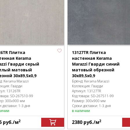
26TR Плитка
13127TR Плитка
тенная Kerama
настенная Kerama
azzi Гварди серый
Marazzi Гварди синий
тлый матовый
матовый обрезной
езной 30x89,5x0,9
30x89,5x0,9
д:
Kerama Marazzi
Бренд:
Kerama Marazzi
екция:
Гварди
Коллекция:
Гварди
кул:
13126TR
Артикул:
13127TR
овара:
SD-267510
-99
Код товара:
SD-267511
-99
ер:
300x900 мм
Размер:
300x900 мм
 доставки: 1-3 дня
Сроки доставки: 1-3 дня
личии
в наличии
2
2
5
руб.
/м
2380
руб.
/м