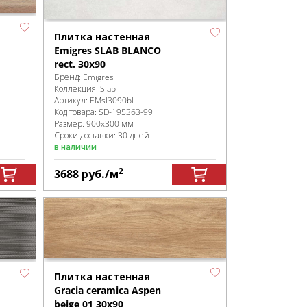
Плитка настенная
Emigres SLAB BLANCO
rect. 30x90
Бренд:
Emigres
Коллекция:
Slab
Артикул:
EMsl3090bl
Код товара:
SD-195363
-99
Размер:
900x300 мм
Сроки доставки: 30 дней
в наличии
2
3688
руб.
/м
Плитка настенная
Gracia ceramica Aspen
beige 01 30х90