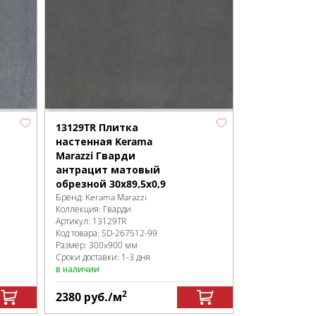
13129TR Плитка
настенная Kerama
Marazzi Гварди
антрацит матовый
обрезной 30x89,5x0,9
Бренд:
Kerama Marazzi
Коллекция:
Гварди
Артикул:
13129TR
Код товара:
SD-267512
-99
Размер:
300x900 мм
Сроки доставки: 1-3 дня
в наличии
2
2380
руб.
/м