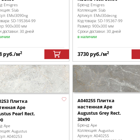
д:
Emigres
Бренд:
Emigres
екция:
Slab
Коллекция:
Slab
кул:
EMsl3090ng
Артикул:
EMsl30decng
овара:
SD-195364
-99
Код товара:
SD-195367
-99
ер:
900x300 мм
Размер:
900x300 мм
и доставки: 30 дней
Сроки доставки: 30 дней
личии
в наличии
2
2
8
руб.
/м
3730
руб.
/м
A040255 Плитка
0253 Плитка
настенная Ape
тенная Ape
Augustus Grey Rect.
stus Pearl Rect.
30x90
90
Бренд:
Ape
д:
Ape
Коллекция:
Augustus
екция:
Augustus
Артикул:
A040255
кул:
A040253