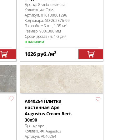
Бренд:
Gracia ceramica
Коллекция:
Oslo
Артикул:
010100001296
Код товара:
SD-262576
-99
2
В коробке
:
5 шт, 1.35 м
Размер:
900x300 мм
Сроки доставки: 1-3 дня
в наличии
2
1626
руб.
/м
A040254 Плитка
настенная Ape
Augustus Cream Rect.
30x90
Бренд:
Ape
Коллекция:
Augustus
Артикул:
A040254