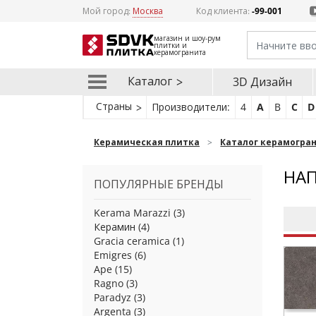
Мой город:
Москва
Код клиента:
-99-001
магазин и шоу-рум
плитки и
керамогранита
Каталог
3D Дизайн
Страны
Производители:
4
A
B
C
D
Керамическая плитка
Каталог керамогра
НАП
ПОПУЛЯРНЫЕ БРЕНДЫ
Kerama Marazzi
(3)
Керамин
(4)
Gracia ceramica
(1)
Emigres
(6)
Ape
(15)
Ragno
(3)
Paradyz
(3)
Argenta
(3)