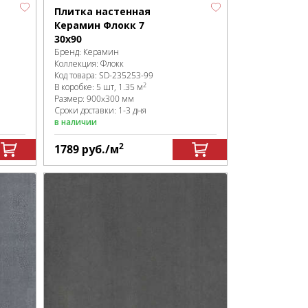
Плитка настенная
Керамин Флокк 7
30х90
Бренд:
Керамин
Коллекция:
Флокк
Код товара:
SD-235253
-99
2
В коробке
:
5 шт, 1.35 м
Размер:
900x300 мм
Сроки доставки: 1-3 дня
в наличии
2
1789
руб.
/м