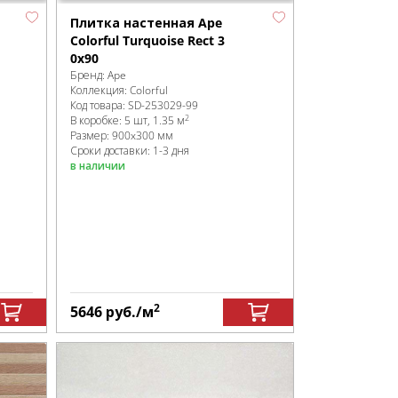
Плитка настенная Ape
Colorful Turquoise Rect 3
0x90
Бренд:
Ape
Коллекция:
Colorful
Код товара:
SD-253029
-99
2
В коробке
:
5 шт, 1.35 м
Размер:
900x300 мм
Сроки доставки: 1-3 дня
в наличии
2
5646
руб.
/м