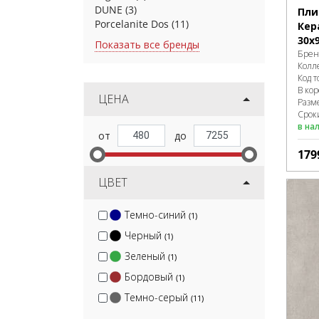
DUNE
(3)
Пли
Porcelanite Dos
(11)
Кер
30х
Показать все бренды
Брен
Колл
Код т
В ко
ЦЕНА
Разм
Сроки
в на
179
ЦВЕТ
Темно-синий
(1)
Черный
(1)
Зеленый
(1)
Бордовый
(1)
Темно-серый
(11)