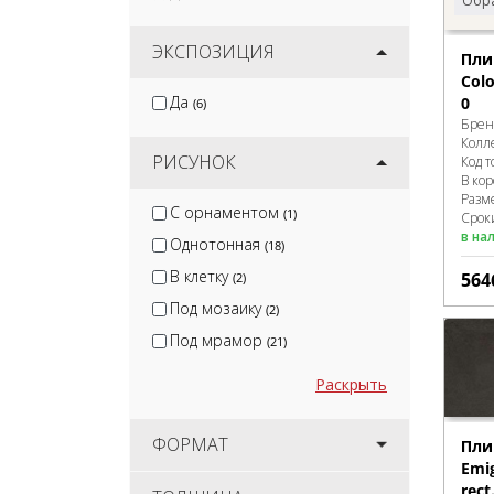
Обра
ЭКСПОЗИЦИЯ
Пли
Colo
Да
0
(6)
Брен
Колл
РИСУНОК
Код т
В ко
Разм
С орнаментом
(1)
Сроки
в на
Однотонная
(18)
В клетку
564
(2)
Под мозаику
(2)
Под мрамор
(21)
Раскрыть
ФОРМАТ
Пли
Emi
rect