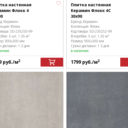
тка настенная
Плитка настенная
амин Флокк 4
Керамин Флокк 4С
90
30х90
д:
Керамин
Бренд:
Керамин
екция:
Флокк
Коллекция:
Флокк
овара:
SD-235250
-99
Код товара:
SD-235252
-99
2
2
робке
:
5 шт, 1.35 м
В коробке
:
5 шт, 1.35 м
ер:
900x300 мм
Размер:
900x300 мм
 доставки: 1-3 дня
Сроки доставки: 1-3 дня
личии
в наличии
2
2
9
руб.
/м
1799
руб.
/м