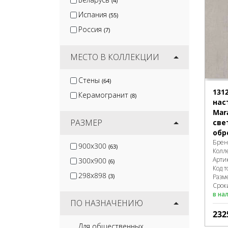
(4)
Испания
(55)
Россия
(7)
МЕСТО В КОЛЛЕКЦИИ
Стены
(64)
131
Керамогранит
(8)
нас
Mar
РАЗМЕР
све
обр
Брен
900x300
(63)
Колл
Арти
300x900
(6)
Код т
298x898
(3)
Разм
Сроки
в на
ПО НАЗНАЧЕНИЮ
232
Для общественных