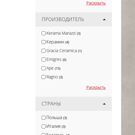
Раскрыть
ПРОИЗВОДИТЕЛЬ
Kerama Marazzi
(3)
Керамин
(4)
Gracia Ceramica
(1)
Emigres
(6)
Ape
(15)
Ragno
(3)
Paradyz
(3)
Раскрыть
Argenta
(3)
DUNE
СТРАНЫ
(3)
Porcelanite Dos
(11)
Польша
(3)
Metropol
(11)
Италия
(3)
Azteca
(6)
Беларусь