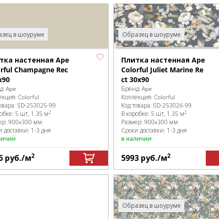
зец в шоуруме
Образец в шоуруме
тка настенная Ape
Плитка настенная Ape
orful Champagne Rec
Colorful Juliet Marine Re
x90
ct 30x90
д:
Ape
Бренд:
Ape
екция:
Colorful
Коллекция:
Colorful
овара:
SD-253025
-99
Код товара:
SD-253026
-99
2
2
робке
:
5 шт, 1.35 м
В коробке
:
5 шт, 1.35 м
ер:
900x300 мм
Размер:
900x300 мм
 доставки: 1-3 дня
Сроки доставки: 1-3 дня
личии
в наличии
2
2
6
руб.
/м
5993
руб.
/м
Образец в шоуруме