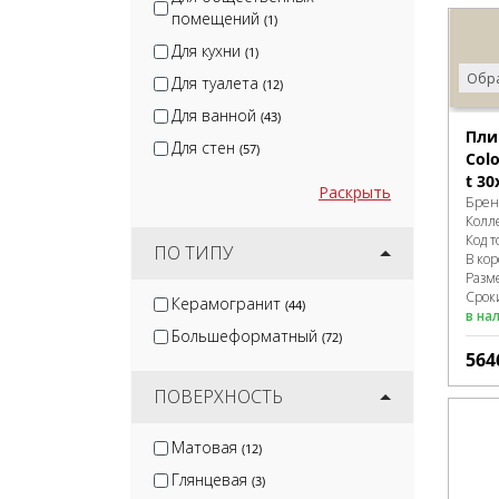
помещений
(1)
Для кухни
(1)
Обра
Для туалета
(12)
Для ванной
(43)
Пли
Для стен
(57)
Col
t 30
Раскрыть
Брен
Колл
Код т
ПО ТИПУ
В ко
Разм
Сроки
Керамогранит
(44)
в на
Большеформатный
(72)
564
ПОВЕРХНОСТЬ
Матовая
(12)
Глянцевая
(3)