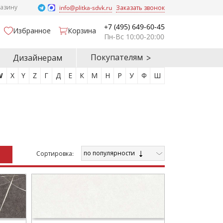
газину
info@plitka-sdvk.ru
Заказать звонок
+7 (495) 649-60-45
Избранное
Корзина
Пн-Вс 10:00-20:00
Покупателям
Дизайнерам
W
X
Y
Z
Г
Д
Е
К
М
Н
Р
У
Ф
Ш
по популярности
Cортировка: