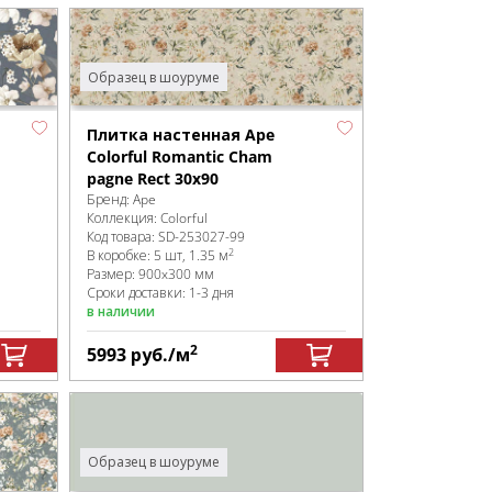
Образец в шоуруме
Плитка настенная Ape
Colorful Romantic Cham
pagne Rect 30x90
Бренд:
Ape
Коллекция:
Colorful
Код товара:
SD-253027
-99
2
В коробке
:
5 шт, 1.35 м
Размер:
900x300 мм
Сроки доставки: 1-3 дня
в наличии
2
5993
руб.
/м
Образец в шоуруме