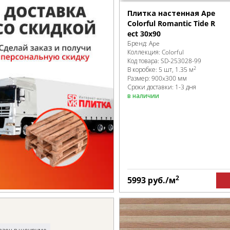
Плитка настенная Ape
Colorful Romantic Tide R
ect 30x90
Бренд:
Ape
Коллекция:
Colorful
Код товара:
SD-253028
-99
2
В коробке
:
5 шт, 1.35 м
Размер:
900x300 мм
Сроки доставки: 1-3 дня
в наличии
2
5993
руб.
/м