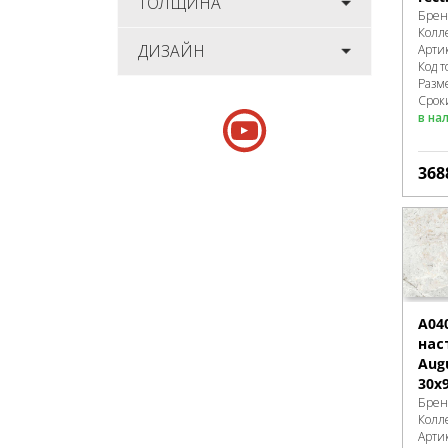
ТОЛЩИНА
Брен
Колл
ДИЗАЙН
Арти
Код т
Разм
Срок
в на
368
A04
нас
Augu
30x
Брен
Колл
Арти